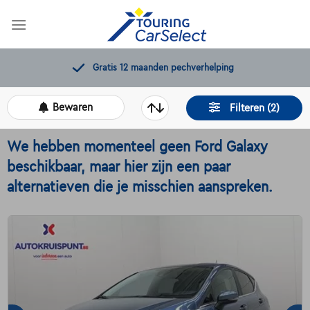
Skip
to
content
lping
11.000+
beschikbare wage
Bewaren
Filteren (2)
We hebben momenteel geen Ford Galaxy
beschikbaar, maar hier zijn een paar
alternatieven die je misschien aanspreken.