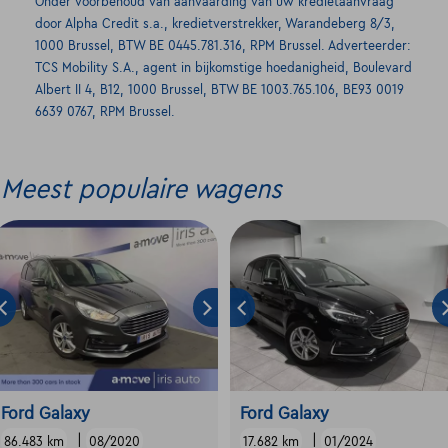
Onder voorbehoud van aanvaarding van uw kredietaanvraag
door Alpha Credit s.a., kredietverstrekker, Warandeberg 8/3,
1000 Brussel, BTW BE 0445.781.316, RPM Brussel. Adverteerder:
TCS Mobility S.A., agent in bijkomstige hoedanigheid, Boulevard
Albert II 4, B12, 1000 Brussel, BTW BE 1003.765.106, BE93 0019
6639 0767, RPM Brussel.
Meest populaire wagens
Ford Galaxy
Ford Galaxy
|
|
86.483 km
08/2020
17.682 km
01/2024