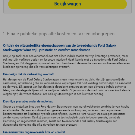
Bekijk wagen
1. Finale publieke prijs alle kosten en taksen inbegrepen.
Ontdek de uitzonderlijke eigenschappen van de tweedehands Ford Galaxy
Stadswagen: Waar stijl, prestatie en comfort samenkomen
Ben je op zoek naar een automodel dat niet alleen indruk maakt met zijn krachtige prestaties, maar
ook met zijn verfijnde design en luxueuze interieur? Maak kennis met de tweedehands Ford Galaxy
Stadswagen. Dit vlaggenschipmodel van Ford belichaamt de essentie van automotive excellentie en
biedt een rijervaring die alle verwachtingen overtreft.
Een design dat de verbeelding overtreft
Het design van de Ford Galaxy Stadswagen is een meesterwerk op zich. Met zijn gestroomlijnde
carrosserie, opvallende grille en kenmerkende koplampen trekt dit voertuig onmiddellijk de aandacht
op de weg. Elk aspect van het design is doordacht ontworpen om een blijvende indruk achter te
laten, van de elegante lijnen tot de verfijnde details. Of je nu door de stad cruist of over kronkelende
wegen rijdt, de tweedehands Ford Galaxy Stadswagen is een lust voor het oog.
Krachtige prestaties onder de motorkap
Onder de motorkap biedt de Ford Galaxy Stadswagen een indrukwekkende combinatie van kracht
en efficiëntie. Met een assortiment aan geavanceerde motoropties, variërend van responsieve
benzinemotoren tot krachtige hybride aandrijflijnen, levert de Ford Galaxy Stadswagen prestaties
zonder compromissen. Dankzij geavanceerde technologieën zoals turbocompressie, variabele
kleptiming en regeneratief remmen, biedt een tweedehands Ford Galaxy Stadswagen een
dynamische rijervaring die elke rit verheft tot een avontuur.
Een interieur van ongeëvenaarde luxe en comfort