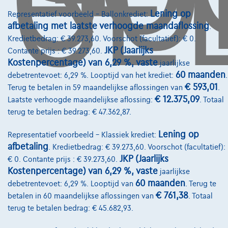
Lening op
Representatief voorbeeld – Ballonkrediet:
afbetaling met laatste verhoogde maandaflossing
.
Kredietbedrag: € 39.273,60. Voorschot (facultatief): € 0.
Diensten & Oplossingen
JKP (Jaarlijks
Contante prijs : € 39.273,60.
Pechverhelping verzekering
Kostenpercentage) van 6,29 %, vaste
jaarlijkse
60 maanden
debetrentevoet: 6,29 %. Looptijd van het krediet:
.
Financiering
€ 593,01
Terug te betalen in 59 maandelijkse aflossingen van
.
€ 12.375,09
Laatste verhoogde maandelijkse aflossing:
. Totaal
Autoverzekering
terug te betalen bedrag: € 47.362,87.
Lease en persoonlijke lease
Lening op
Representatief voorbeeld – Klassiek krediet:
afbetaling
. Kredietbedrag: € 39.273,60. Voorschot (facultatief):
Over Ons
JKP (Jaarlijks
€ 0. Contante prijs : € 39.273,60.
Kostenpercentage) van 6,29 %, vaste
jaarlijkse
Word klant
60 maanden
debetrentevoet: 6,29 %. Looptijd van
. Terug te
Wie zijn we
€ 761,38
betalen in 60 maandelijkse aflossingen van
. Totaal
terug te betalen bedrag: € 45.682,93.
Kwaliteitscharter