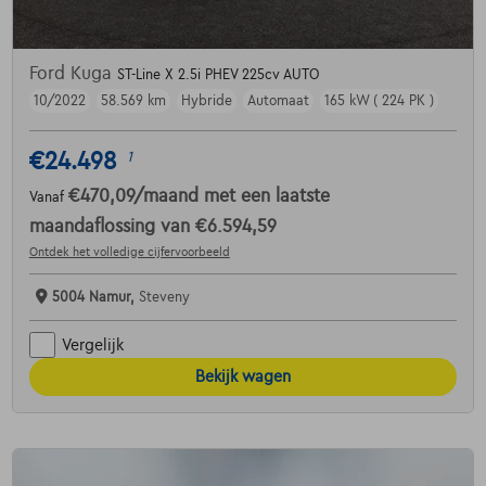
Ford Kuga
ST-Line X 2.5i PHEV 225cv AUTO
10/2022
58.569 km
Hybride
Automaat
165 kW ( 224 PK )
€24.498
1
€470,09
/maand
met een laatste
Vanaf
maandaflossing van
€6.594,59
Ontdek het volledige cijfervoorbeeld
5004 Namur,
Steveny
Vergelijk
Bekijk wagen