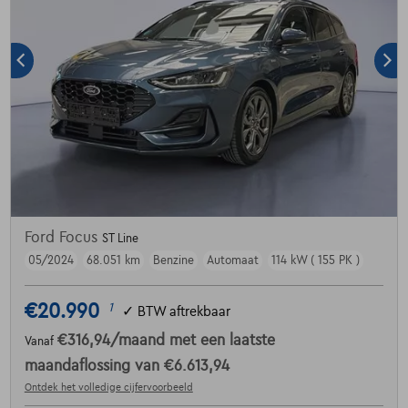
Ford Focus
ST Line
05/2024
68.051 km
Benzine
Automaat
114 kW ( 155 PK )
€20.990
1
✓
BTW aftrekbaar
€316,94
/maand
met een laatste
Vanaf
maandaflossing van
€6.613,94
Ontdek het volledige cijfervoorbeeld