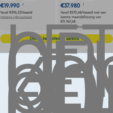
LE
OP,
GE
€19.990
€37.980
1
1
LE
Vanaf
€396,37
/maand
Vanaf
€573,48
/maand
met een
KO
laatste maandaflossing van
Volledige cijfervoorbeeld
€11.967,48
OO
Volledige cijfervoorbeeld
GE
Ontdek het volledige aanbod
Contact
info@touringcarselect.be
Koning Albert II-laan 4, B12
1000 Brussel