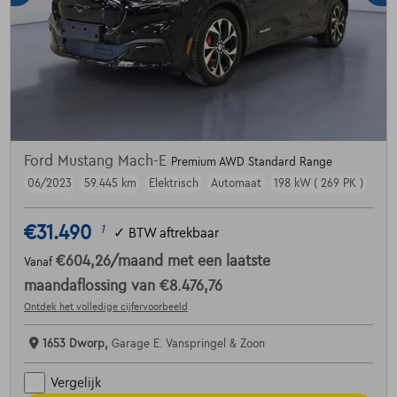
Ford Mustang Mach-E
Premium AWD Standard Range
06/2023
59.445 km
Elektrisch
Automaat
198 kW ( 269 PK )
€31.490
1
✓
BTW aftrekbaar
€604,26
/maand
met een laatste
Vanaf
maandaflossing van
€8.476,76
Ontdek het volledige cijfervoorbeeld
1653 Dworp,
Garage E. Vanspringel & Zoon
Vergelijk