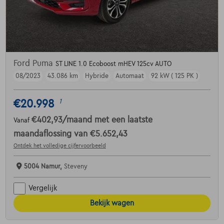
Ford Puma
ST LINE 1.0 Ecoboost mHEV 125cv AUTO
08/2023
43.086 km
Hybride
Automaat
92 kW ( 125 PK )
€20.998
1
€402,93
/maand
met een laatste
Vanaf
maandaflossing van
€5.652,43
Ontdek het volledige cijfervoorbeeld
5004 Namur,
Steveny
Vergelijk
Bekijk wagen