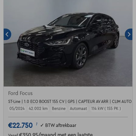
Ford Focus
ST-Line | 1.0 ECO BOOST 155 CV | GPS | CAPTEUR AV ARR | CLIM AUTO
05/2024
42.002 km
Benzine
Automaat
114 kW ( 155 PK )
€22.750
1
✓
BTW aftrekbaar
€350,95
/maand
met een laatste
Vanaf