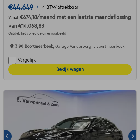
€44.649
1
✓
BTW aftrekbaar
€674,18
/maand
met een laatste maandaflossing
Vanaf
van
€14.068,88
Ontdek het volledige cijfervoorbeeld
3190 Boortmeerbeek,
Garage Vanderborght Boortmeerbeek
Vergelijk
Bekijk wagen