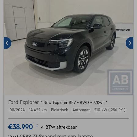
Ford Explorer
* New Explorer BEV - RWD - 77Kwh *
08/2024
14.422 km
Elektrisch
Automaat
210 kW ( 286 PK )
€38.990
1
✓
BTW aftrekbaar