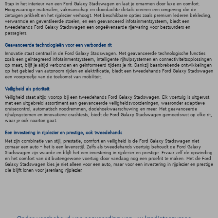
Stap in het interieur van een Ford Galaxy Stadswagen en laat je omarmen door luxe en comfort.
Hoogwaardige materialen, vakmanschap en doordachte details creëren een omgeving die de
zintuigen prikkelt en het rijplezier verhoogt. Met beschikbare opties zoals premium lederen bekleding,
verwarmde en geventileerde stoelen, en een geavanceerd infotainmentsysteem, biedt een
tweedehands Ford Galaxy Stadswagen een ongeëvenaarde rijervaring voor bestuurders en
passagiers.
Geavanceerde technologieën voor een verbonden rit
Innovatie staat centraal in de Ford Galaxy Stadswagen. Met geavanceerde technologische functies
zoals een geïntegreerd infotainmentsysteem, intelligente rijhulpsystemen en connectiviteitsoplossingen
op maat, blijf je altijd verbonden en geïnformeerd tijdens je rit. Dankzij baanbrekende ontwikkelingen
op het gebied van autonoom rijden en elektrificatie, biedt een tweedehands Ford Galaxy Stadswagen
een voorproefje van de toekomst van mobiliteit.
Veiligheid als prioriteit
Veiligheid staat altijd voorop bij een tweedehands Ford Galaxy Stadswagen. Elk voertuig is uitgerust
met een uitgebreid assortiment aan geavanceerde veiligheidsvoorzieningen, waaronder adaptieve
cruisecontrol, automatisch noodremmen, dodehoekwaarschuwing en meer. Met geavanceerde
rijhulpsystemen en innovatieve crashtests, biedt de Ford Galaxy Stadswagen gemoedsrust op elke rit,
waar je ook naartoe gaat.
Een investering in rijplezier en prestige, ook tweedehands
Met zijn combinatie van stijl, prestatie, comfort en veiligheid is de Ford Galaxy Stadswagen niet
zomaar een auto - het is een levensstijl. Zelfs als tweedehands voertuig behoudt de Ford Galaxy
Stadswagen zijn waarde en blijft het een investering in rijplezier en prestige. Ervaar zelf de opwinding
en het comfort van dit buitengewone voertuig door vandaag nog een proefrit te maken. Met de Ford
Galaxy Stadswagen kies je niet alleen voor een auto, maar voor een investering in rijplezier en prestige
die blijft lonen voor jarenlang rijplezier.