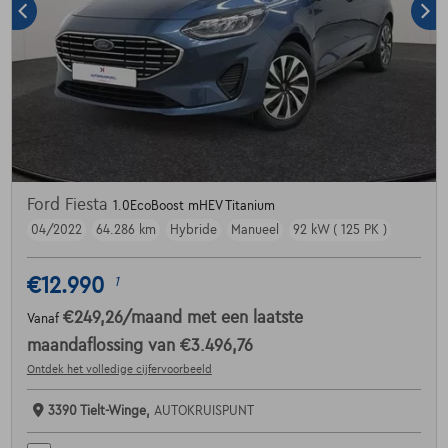
Ford Fiesta
1.0EcoBoost mHEV Titanium
04/2022
64.286 km
Hybride
Manueel
92 kW ( 125 PK )
€12.990
1
€249,26
/maand
met een laatste
Vanaf
maandaflossing van
€3.496,76
Ontdek het volledige cijfervoorbeeld
3390 Tielt-Winge,
AUTOKRUISPUNT