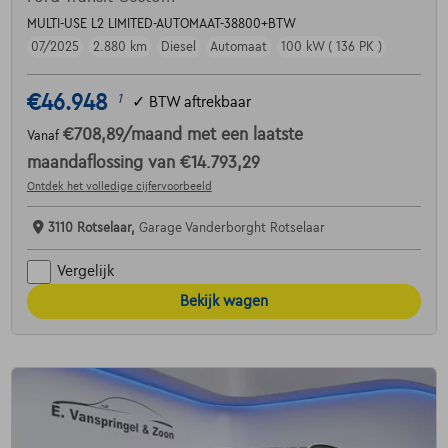
MULTI-USE L2 LIMITED-AUTOMAAT-38800+BTW
07/2025
2.880 km
Diesel
Automaat
100 kW ( 136 PK )
€46.948
1
✓
BTW aftrekbaar
€708,89
/maand
met een laatste
Vanaf
maandaflossing van
€14.793,29
Ontdek het volledige cijfervoorbeeld
3110 Rotselaar,
Garage Vanderborght Rotselaar
Vergelijk
Bekijk wagen