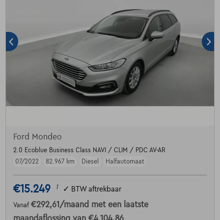
Ford Mondeo
2.0 Ecoblue Business Class NAVI / CLIM / PDC AV-AR
07/2022
82.967 km
Diesel
Halfautomaat
€15.249
1
✓
BTW aftrekbaar
€292,61
/maand
met een laatste
Vanaf
maandaflossing van
€4.104,86