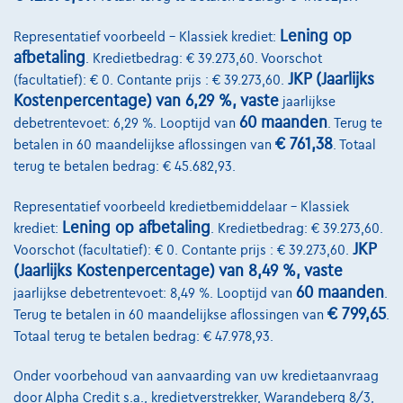
Lening op
Representatief voorbeeld – Klassiek krediet:
afbetaling
. Kredietbedrag: € 39.273,60. Voorschot
JKP (Jaarlijks
(facultatief): € 0. Contante prijs : € 39.273,60.
Kostenpercentage) van 6,29 %, vaste
jaarlijkse
60 maanden
debetrentevoet: 6,29 %. Looptijd van
. Terug te
€ 761,38
betalen in 60 maandelijkse aflossingen van
. Totaal
terug te betalen bedrag: € 45.682,93.
Representatief voorbeeld kredietbemiddelaar – Klassiek
Lening op afbetaling
krediet:
. Kredietbedrag: € 39.273,60.
JKP
Voorschot (facultatief): € 0. Contante prijs : € 39.273,60.
(Jaarlijks Kostenpercentage) van 8,49 %, vaste
Ford Transit Custom
60 maanden
jaarlijkse debetrentevoet: 8,49 %. Looptijd van
.
€ 799,65
V710 2.0 TDCI 320 L2H1 DUB CAB *Camera*App Connect
Terug te betalen in 60 maandelijkse aflossingen van
.
02/2026
30 km
Diesel
Automaat
125 kW ( 170 PK )
Totaal terug te betalen bedrag: € 47.978,93.
Onder voorbehoud van aanvaarding van uw kredietaanvraag
€47.495
1
✓
BTW aftrekbaar
door Alpha Credit s.a., kredietverstrekker, Warandeberg 8/3,