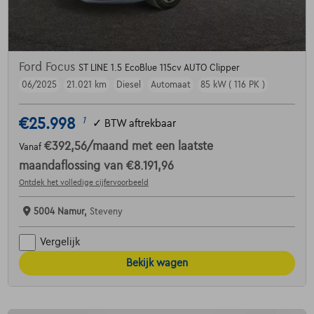
Ford Focus
ST LINE 1.5 EcoBlue 115cv AUTO Clipper
06/2025
21.021 km
Diesel
Automaat
85 kW ( 116 PK )
€25.998
1
✓
BTW aftrekbaar
€392,56
/maand
met een laatste
Vanaf
maandaflossing van
€8.191,96
Ontdek het volledige cijfervoorbeeld
5004 Namur,
Steveny
Vergelijk
Bekijk wagen