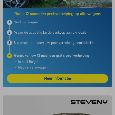
Gratis 12 maanden pechverhelping op alle wagens
1
Vind uw wagen
2
Vraag de activatie bij de aankoop aan uw dealer
3
Uw dealer activeert uw pechverhelping onmiddellijk
✓
Geniet van uw 12 maanden gratis pechverhelping
✓
In heel België
✓
Met vervangwagen
Meer informatie