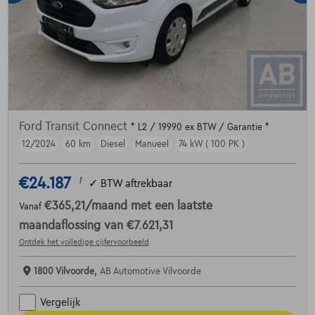
Ford Transit Connect
* L2 / 19990 ex BTW / Garantie *
12/2024
60 km
Diesel
Manueel
74 kW ( 100 PK )
€24.187
1
✓
BTW aftrekbaar
€365,21
/maand
met een laatste
Vanaf
maandaflossing van
€7.621,31
Ontdek het volledige cijfervoorbeeld
1800 Vilvoorde,
AB Automotive Vilvoorde
Vergelijk