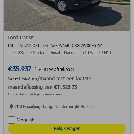
Ford Transit
L4H3 TAL VAN OPTIES-3 JAAR WAARBORG 29700+BTW
05/2025
27.213 km
Diesel
Manueel
96 kW ( 130 PK )
€35.937
1
✓
BTW aftrekbaar
€542,63
/maand
met een laatste
Vanaf
maandaflossing van
€11.323,73
Ontdek het volledige cijfervoorbeeld
3110 Rotselaar,
Garage Vanderborght Rotselaar
Vergelijk
Bekijk wagen