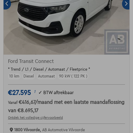
Ford Transit Connect
* Trend / L1 / Diesel / Automaat / Fleetprice *
10 km
Diesel
Automaat
90 kW ( 122 PK )
€27.595
1
✓
BTW aftrekbaar
€416,67
/maand
met een laatste maandaflossing
Vanaf
van
€8.695,17
Ontdek het volledige cijfervoorbeeld
1800 Vilvoorde,
AB Automotive Vilvoorde