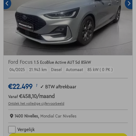
Ford Focus
1.5 EcoBlue Active AUT 5d 85kW
04/2025
21.943 km
Diesel
Automaat
85 kW ( 0 PK )
€22.499
1
✓
BTW aftrekbaar
€458,10
/maand
Vanaf
Ontdek het volledige cijfervoorbeeld
1400 Nivelles,
Mondial Car Nivelles
Vergelijk