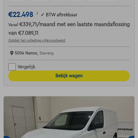
€22.498
1
✓
BTW aftrekbaar
€339,71
/maand
met een laatste maandaflossing
Vanaf
van
€7.089,11
Ontdek het volledige cijfervoorbeeld
5004 Namur,
Steveny
Vergelijk
Bekijk wagen