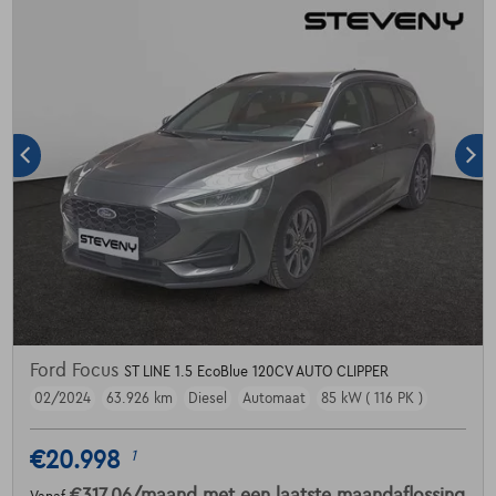
Ford Focus
ST LINE 1.5 EcoBlue 120CV AUTO CLIPPER
02/2024
63.926 km
Diesel
Automaat
85 kW ( 116 PK )
€20.998
1
€317,06
/maand
met een laatste maandaflossing