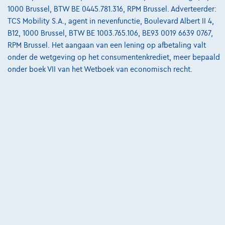
€717,15
/maand
met een laatste maandaflossing
Vanaf
1000 Brussel, BTW BE 0445.781.316, RPM Brussel. Adverteerder:
van
€14.965,65
TCS Mobility S.A., agent in nevenfunctie, Boulevard Albert II 4,
Ontdek het volledige cijfervoorbeeld
B12, 1000 Brussel, BTW BE 1003.765.106, BE93 0019 6639 0767,
RPM Brussel. Het aangaan van een lening op afbetaling valt
8870 Izegem,
Decaigny Izegem
onder de wetgeving op het consumentenkrediet, meer bepaald
onder boek VII van het Wetboek van economisch recht.
Vergelijk
Bekijk wagen