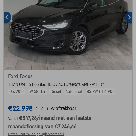
Ford Focus
TITANIUM 1.5 EcoBlue 115CV AUTO*GPS*CAMERA*LED*
03/2024
39.581 km
Diesel
Automaat
85 kW ( 116 PK )
€22.998
1
✓
BTW aftrekbaar
€347,26
/maand
met een laatste
Vanaf
maandaflossing van
€7.246,66
Ontdek het volledige cijfervoorbeeld