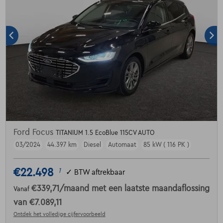
Ford Focus
TITANIUM 1.5 EcoBlue 115CV AUTO
03/2024
44.397 km
Diesel
Automaat
85 kW ( 116 PK )
€22.498
1
✓
BTW aftrekbaar
€339,71
/maand
met een laatste maandaflossing
Vanaf
van
€7.089,11
Ontdek het volledige cijfervoorbeeld