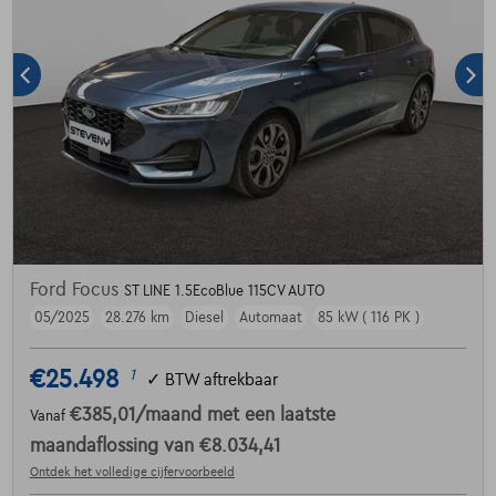
Ford Focus
ST LINE 1.5EcoBlue 115CV AUTO
05/2025
28.276 km
Diesel
Automaat
85 kW ( 116 PK )
€25.498
1
✓
BTW aftrekbaar
€385,01
/maand
met een laatste
Vanaf
maandaflossing van
€8.034,41
Ontdek het volledige cijfervoorbeeld