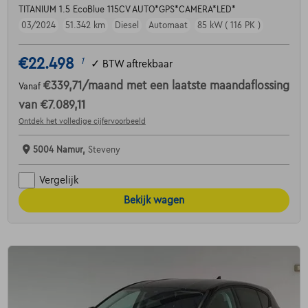
TITANIUM 1.5 EcoBlue 115CV AUTO*GPS*CAMERA*LED*
03/2024
51.342 km
Diesel
Automaat
85 kW ( 116 PK )
€22.498
1
✓
BTW aftrekbaar
€339,71
/maand
met een laatste maandaflossing
Vanaf
van
€7.089,11
Ontdek het volledige cijfervoorbeeld
5004 Namur,
Steveny
Vergelijk
Bekijk wagen