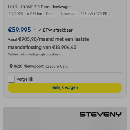
Ford Transit
2.0-Transit koelwagen
10/2023
6.051 km
Diesel
Automaat
125 kW ( 170 PK )
€59.995
1
✓
BTW aftrekbaar
€905,90
/maand
met een laatste
Vanaf
maandaflossing van
€18.904,40
Ontdek het volledige cijfervoorbeeld
8620 Nieuwpoort,
Lazoore Cars
Vergelijk
Bekijk wagen