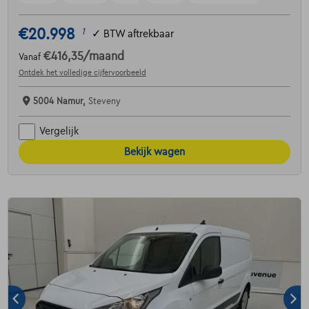
€20.998
1
✓
BTW aftrekbaar
€416,35
/maand
Vanaf
Ontdek het volledige cijfervoorbeeld
5004 Namur,
Steveny
Vergelijk
Bekijk wagen