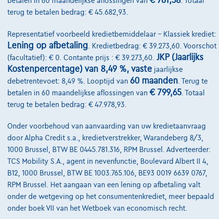
€ 761,38
betalen in 60 maandelijkse aflossingen van
. Totaal
terug te betalen bedrag: € 45.682,93.
Vergelijk
Representatief voorbeeld kredietbemiddelaar – Klassiek krediet:
Bekijk wagen
Lening op afbetaling
. Kredietbedrag: € 39.273,60. Voorschot
JKP (Jaarlijks
(facultatief): € 0. Contante prijs : € 39.273,60.
Kostenpercentage) van 8,49 %, vaste
jaarlijkse
NIEUWE PRIJS
60 maanden
debetrentevoet: 8,49 %. Looptijd van
. Terug te
€ 799,65
betalen in 60 maandelijkse aflossingen van
. Totaal
terug te betalen bedrag: € 47.978,93.
Onder voorbehoud van aanvaarding van uw kredietaanvraag
door Alpha Credit s.a., kredietverstrekker, Warandeberg 8/3,
1000 Brussel, BTW BE 0445.781.316, RPM Brussel. Adverteerder:
TCS Mobility S.A., agent in nevenfunctie, Boulevard Albert II 4,
B12, 1000 Brussel, BTW BE 1003.765.106, BE93 0019 6639 0767,
RPM Brussel. Het aangaan van een lening op afbetaling valt
onder de wetgeving op het consumentenkrediet, meer bepaald
onder boek VII van het Wetboek van economisch recht.