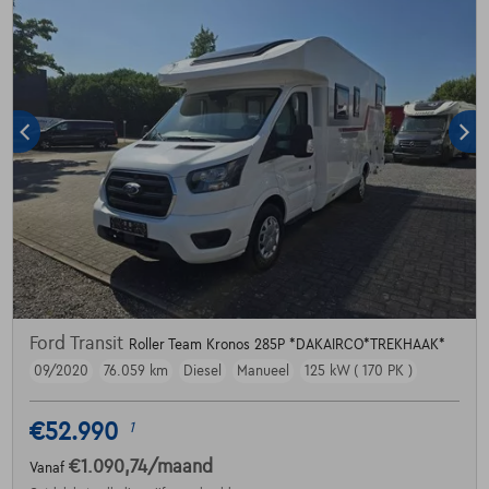
Ford Transit
Roller Team Kronos 285P *DAKAIRCO*TREKHAAK*
09/2020
76.059 km
Diesel
Manueel
125 kW ( 170 PK )
€52.990
1
€1.090,74
/maand
Vanaf