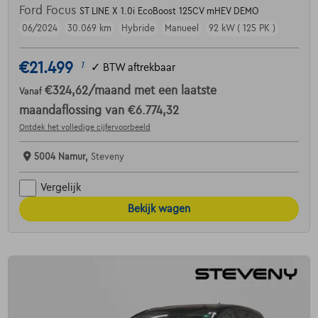
Ford Focus
ST LINE X 1.0i EcoBoost 125CV mHEV DEMO
06/2024
30.069 km
Hybride
Manueel
92 kW ( 125 PK )
€21.499
1
✓
BTW aftrekbaar
€324,62
/maand
met een laatste
Vanaf
maandaflossing van
€6.774,32
Ontdek het volledige cijfervoorbeeld
5004 Namur,
Steveny
Vergelijk
Bekijk wagen