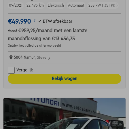
09/2021
22.495 km
Elektrisch
Automaat
258 kW ( 351 PK )
€49.990
1
✓
BTW aftrekbaar
€959,25
/maand
met een laatste
Vanaf
maandaflossing van
€13.456,75
Ontdek het volledige cijfervoorbeeld
5004 Namur,
Steveny
Vergelijk
Bekijk wagen