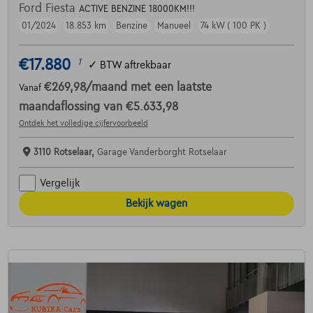
Ford Fiesta
ACTIVE BENZINE 18000KM!!!
01/2024
18.853 km
Benzine
Manueel
74 kW ( 100 PK )
€17.880
1
✓
BTW aftrekbaar
€269,98
/maand
met een laatste
Vanaf
maandaflossing van
€5.633,98
Ontdek het volledige cijfervoorbeeld
3110 Rotselaar,
Garage Vanderborght Rotselaar
Vergelijk
Bekijk wagen