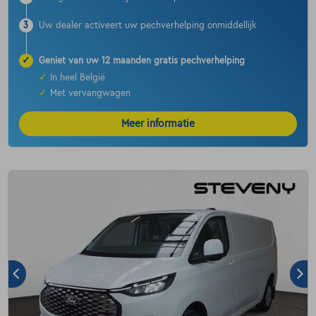
3
Uw dealer activeert uw pechverhelping onmiddellijk
✓
Geniet van uw 12 maanden gratis pechverhelping
✓
In heel België
✓
Met vervangwagen
Meer informatie