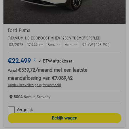
Ford Puma
TITANIUM 1.0 ECOBOOST MHEV 125CV *DEMO*GPS*LED
03/2025
17.944 km
Benzine
Manueel
92 kW ( 125 PK )
€22.499
1
✓
BTW aftrekbaar
€339,72
/maand
met een laatste
Vanaf
maandaflossing van
€7.089,42
Ontdek het volledige cijfervoorbeeld
5004 Namur,
Steveny
Vergelijk
Bekijk wagen