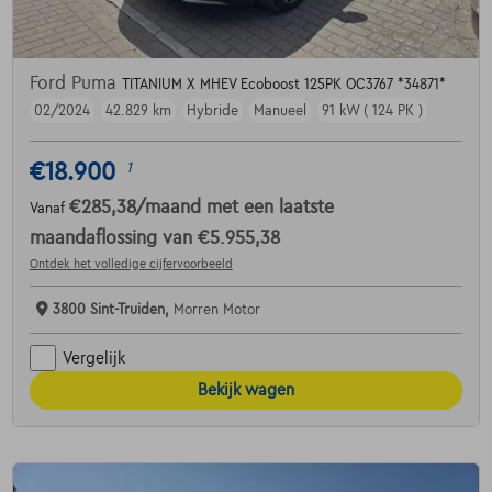
Ford Puma
TITANIUM X MHEV Ecoboost 125PK OC3767 *34871*
02/2024
42.829 km
Hybride
Manueel
91 kW ( 124 PK )
€18.900
1
€285,38
/maand
met een laatste
Vanaf
maandaflossing van
€5.955,38
Ontdek het volledige cijfervoorbeeld
3800 Sint-Truiden,
Morren Motor
Vergelijk
Bekijk wagen