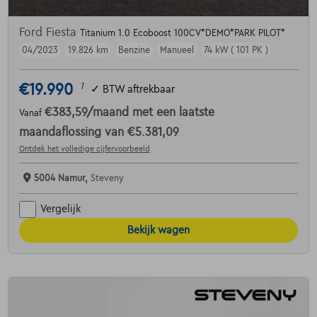
Ford Fiesta
Titanium 1.0 Ecoboost 100CV*DEMO*PARK PILOT*
04/2023
19.826 km
Benzine
Manueel
74 kW ( 101 PK )
€19.990
1
✓
BTW aftrekbaar
€383,59
/maand
met een laatste
Vanaf
maandaflossing van
€5.381,09
Ontdek het volledige cijfervoorbeeld
5004 Namur,
Steveny
Vergelijk
Bekijk wagen