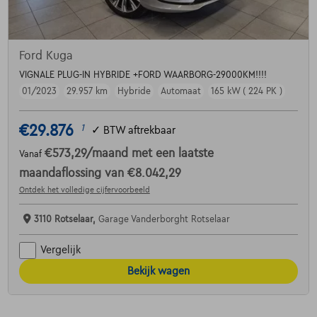
Ford Kuga
VIGNALE PLUG-IN HYBRIDE +FORD WAARBORG-29000KM!!!!
01/2023
29.957 km
Hybride
Automaat
165 kW ( 224 PK )
€29.876
1
✓
BTW aftrekbaar
€573,29
/maand
met een laatste
Vanaf
maandaflossing van
€8.042,29
Ontdek het volledige cijfervoorbeeld
3110 Rotselaar,
Garage Vanderborght Rotselaar
Vergelijk
Bekijk wagen