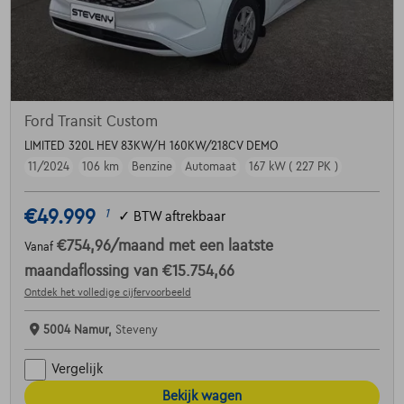
Ford Transit Custom
LIMITED 320L HEV 83KW/H 160KW/218CV DEMO
11/2024
106 km
Benzine
Automaat
167 kW ( 227 PK )
€49.999
1
✓
BTW aftrekbaar
€754,96
/maand
met een laatste
Vanaf
maandaflossing van
€15.754,66
Ontdek het volledige cijfervoorbeeld
5004 Namur,
Steveny
Vergelijk
Bekijk wagen