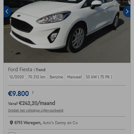
Ford Fiesta
i Trend
12/2020
70.312 km
Benzine
Manueel
55 kW ( 75 PK )
€9.800
1
€242,20
/maand
Vanaf
Ontdek het volledige cijfervoorbeeld
8793 Waregem,
Auto's Danny en Co