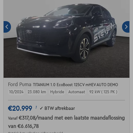
Ford Puma
TITANIUM 1.0 EcoBoost 125CV mHEV AUTO DEMO
10/2024
23.080 km
Hybride
Automaat
92 kW ( 125 PK )
€20.999
1
✓
BTW aftrekbaar
€317,08
/maand
met een laatste maandaflossing
Vanaf
van
€6.616,78