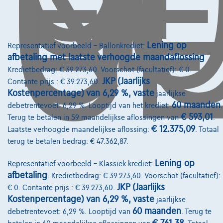
O
GE
Lening op
Representatief voorbeeld – Ballonkrediet:
afbetaling met laatste verhoogde maandaflossing
.
Kredietbedrag: € 39.273,60. Voorschot (facultatief): € 0.
JKP (Jaarlijks
Contante prijs : € 39.273,60.
Kostenpercentage) van 6,29 %, vaste
jaarlijkse
60 maanden
debetrentevoet: 6,29 %. Looptijd van het krediet:
.
Ford Mustang Mach-E
€ 593,01
Terug te betalen in 59 maandelijkse aflossingen van
.
Premium RWD 87kWh Extended Range 276ch
€ 12.375,09
Laatste verhoogde maandelijkse aflossing:
. Totaal
10/2025
12.001 km
Elektrisch
Automaat
203 kW ( 276 PK )
terug te betalen bedrag: € 47.362,87.
€56.999
1
✓
BTW aftrekbaar
Lening op
Representatief voorbeeld – Klassiek krediet:
afbetaling
€860,66
/maand
met een laatste
. Kredietbedrag: € 39.273,60. Voorschot (facultatief):
Vanaf
JKP (Jaarlijks
€ 0. Contante prijs : € 39.273,60.
maandaflossing van
€17.960,36
Kostenpercentage) van 6,29 %, vaste
jaarlijkse
Ontdek het volledige cijfervoorbeeld
60 maanden
debetrentevoet: 6,29 %. Looptijd van
. Terug te
5004 Namur,
Steveny