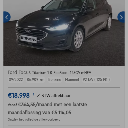
Ford Focus
Titanium 1.0 EcoBoost 125CV mHEV
09/2022
86.909 km
Benzine
Manueel
92 kW ( 125 PK )
€18.998
1
✓
BTW aftrekbaar
€364,55
/maand
met een laatste
Vanaf
maandaflossing van
€5.114,05
Ontdek het volledige cijfervoorbeeld