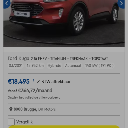
Ford Kuga
2.5i FHEV - TITANIUM - TREKHAAK - TOPSTAAT
03/2021
65.952 km
Hybride
Automaat
140 kW ( 191 PK )
€18.495
1
✓
BTW aftrekbaar
€366,72
/maand
Vanaf
Ontdek het volledige cijfervoorbeeld
8000 Brugge,
DR Motors
Vergelijk