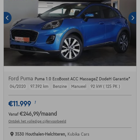
Ford Puma
Puma 1.0 EcoBoost ACC MassageZ DodeH Garantie*
04/2020
97.392 km
Benzine
Manueel
92 kW ( 125 PK )
€11.999
1
€246,99
/maand
Vanaf
Ontdek het volledige cijfervoorbeeld
3530 Houthalen-Helchteren,
Kubika Cars