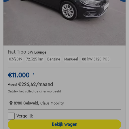
Fiat Tipo
SW Lounge
07/2019
72.325 km
Benzine
Manueel
88 kW ( 120 PK )
€11.000
1
€226,42
/maand
Vanaf
Ontdek het volledige cijfervoorbeeld
8980 Geluveld,
Claus Mobility
Vergelijk
Bekijk wagen