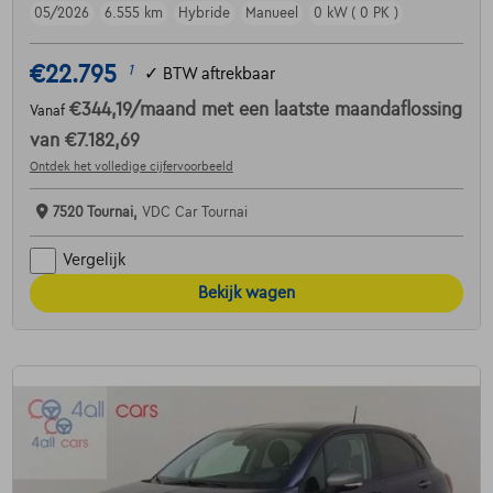
05/2026
6.555 km
Hybride
Manueel
0 kW ( 0 PK )
€22.795
1
✓
BTW aftrekbaar
€344,19
/maand
met een laatste maandaflossing
Vanaf
van
€7.182,69
Ontdek het volledige cijfervoorbeeld
7520 Tournai,
VDC Car Tournai
Vergelijk
Bekijk wagen