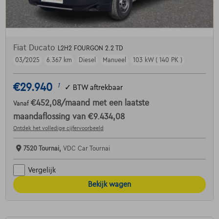
Fiat Ducato
L2H2 FOURGON 2.2 TD
03/2025
6.367 km
Diesel
Manueel
103 kW ( 140 PK )
€29.940
1
✓
BTW aftrekbaar
€452,08
/maand
met een laatste
Vanaf
maandaflossing van
€9.434,08
Ontdek het volledige cijfervoorbeeld
7520 Tournai,
VDC Car Tournai
Vergelijk
Bekijk wagen