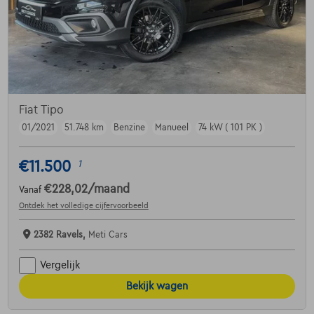
Fiat Tipo
01/2021
51.748 km
Benzine
Manueel
74 kW ( 101 PK )
€11.500
1
€228,02
/maand
Vanaf
Ontdek het volledige cijfervoorbeeld
2382 Ravels,
Meti Cars
Vergelijk
Bekijk wagen