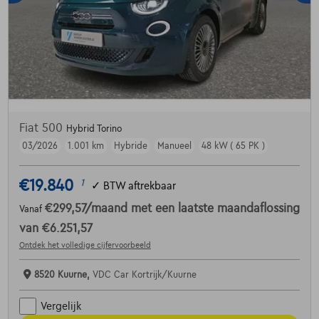
Fiat 500
Hybrid Torino
03/2026
1.001 km
Hybride
Manueel
48 kW ( 65 PK )
€19.840
1
✓
BTW aftrekbaar
€299,57
/maand
met een laatste maandaflossing
Vanaf
van
€6.251,57
Ontdek het volledige cijfervoorbeeld
8520 Kuurne,
VDC Car Kortrijk/Kuurne
Vergelijk