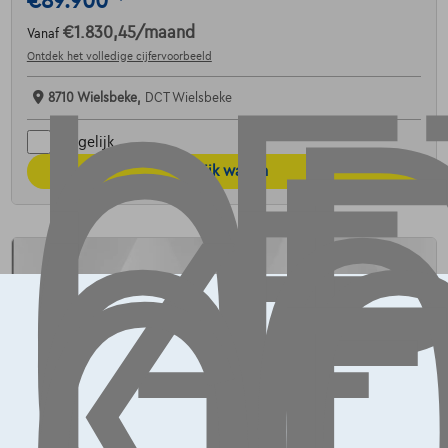
LE
OP
G
€89.900
L
K
€1.830,45
/maand
Vanaf
Ontdek het volledige cijfervoorbeeld
8710 Wielsbeke,
DCT Wielsbeke
Vergelijk
Bekijk wagen