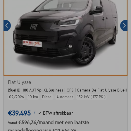
Fiat Ulysse
BlueHDi 180 AUT 9pl XL Business | GPS | Camera De Fiat Ulysse BlueHDi
02/2026
10 km
Diesel
Automaat
132 kW ( 177 PK )
€39.495
1
✓
BTW aftrekbaar
€596,36
/maand
met een laatste
Vanaf
maandaflossing van
€12.444,86