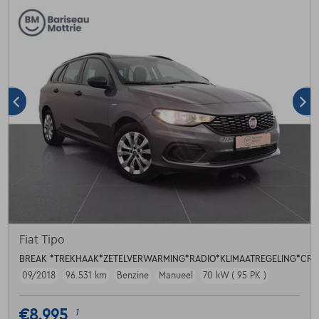
Fiat Tipo
BREAK *TREKHAAK*ZETELVERWARMING*RADIO*KLIMAATREGELING*CRU
09/2018
96.531 km
Benzine
Manueel
70 kW ( 95 PK )
€8.995
1