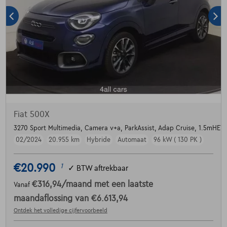
Fiat 500X
3270 Sport Multimedia, Camera v+a, ParkAssist, Adap Cruise, 1.5mHEV
02/2024
20.955 km
Hybride
Automaat
96 kW ( 130 PK )
€20.990
1
✓
BTW aftrekbaar
€316,94
/maand
met een laatste
Vanaf
maandaflossing van
€6.613,94
Ontdek het volledige cijfervoorbeeld