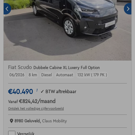
Fiat Scudo
Dubbele Cabine XL Luxery Full Option
06/2026
8 km
Diesel
Automaat
132 kW ( 179 PK )
€40.490
1
✓
BTW aftrekbaar
€824,42
/maand
Vanaf
Ontdek het volledige cijfervoorbeeld
8980 Geluveld,
Claus Mobility
Vergelijk