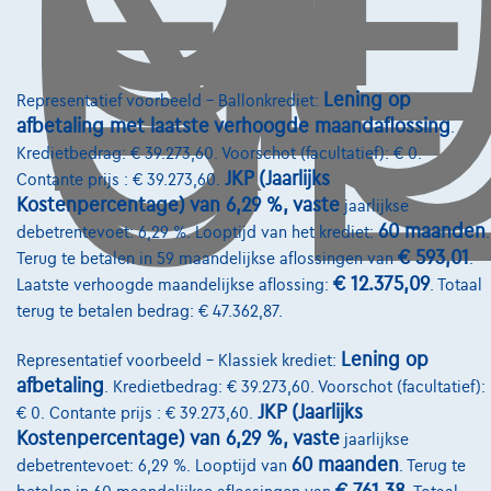
O
GE
Lening op
Representatief voorbeeld – Ballonkrediet:
afbetaling met laatste verhoogde maandaflossing
.
Fiat Ducato
L2H2 22 TD 140cv
Kredietbedrag: € 39.273,60. Voorschot (facultatief): € 0.
11/2025
34.274 km
Diesel
Manueel
103 kW ( 140 PK )
JKP (Jaarlijks
Contante prijs : € 39.273,60.
Kostenpercentage) van 6,29 %, vaste
jaarlijkse
€27.990
1
60 maanden
✓
BTW aftrekbaar
debetrentevoet: 6,29 %. Looptijd van het krediet:
.
€ 593,01
Terug te betalen in 59 maandelijkse aflossingen van
.
€422,64
/maand
met een laatste
Vanaf
€ 12.375,09
Laatste verhoogde maandelijkse aflossing:
. Totaal
maandaflossing van
€8.819,64
terug te betalen bedrag: € 47.362,87.
Ontdek het volledige cijfervoorbeeld
Lening op
Representatief voorbeeld – Klassiek krediet:
6182 Souvret,
Ets Pater et Cie SA
afbetaling
. Kredietbedrag: € 39.273,60. Voorschot (facultatief):
JKP (Jaarlijks
€ 0. Contante prijs : € 39.273,60.
Vergelijk
Kostenpercentage) van 6,29 %, vaste
jaarlijkse
Bekijk wagen
60 maanden
debetrentevoet: 6,29 %. Looptijd van
. Terug te