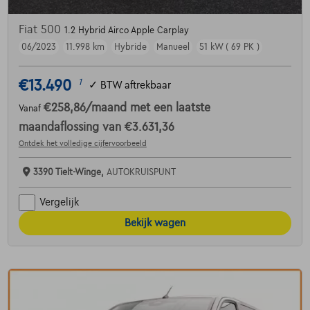
Fiat 500
1.2 Hybrid Airco Apple Carplay
06/2023
11.998 km
Hybride
Manueel
51 kW ( 69 PK )
€13.490
1
✓
BTW aftrekbaar
€258,86
/maand
met een laatste
Vanaf
maandaflossing van
€3.631,36
Ontdek het volledige cijfervoorbeeld
3390 Tielt-Winge,
AUTOKRUISPUNT
Vergelijk
Bekijk wagen