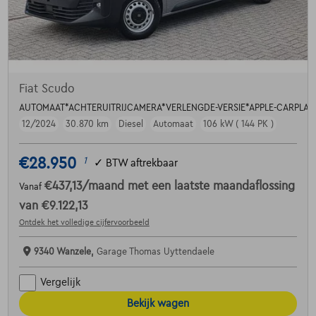
Fiat Scudo
AUTOMAAT*ACHTERUITRIJCAMERA*VERLENGDE-VERSIE*APPLE-CARPLAY
12/2024
30.870 km
Diesel
Automaat
106 kW ( 144 PK )
€28.950
1
✓
BTW aftrekbaar
€437,13
/maand
met een laatste maandaflossing
Vanaf
van
€9.122,13
Ontdek het volledige cijfervoorbeeld
9340 Wanzele,
Garage Thomas Uyttendaele
Vergelijk
Bekijk wagen