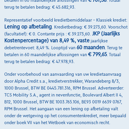
€ 761,38
betalen in 60 maandelijkse aflossingen van
. Totaal
terug te betalen bedrag: € 45.682,93.
Representatief voorbeeld kredietbemiddelaar – Klassiek krediet:
Lening op afbetaling
. Kredietbedrag: € 39.273,60. Voorschot
JKP (Jaarlijks
(facultatief): € 0. Contante prijs : € 39.273,60.
Kostenpercentage) van 8,49 %, vaste
jaarlijkse
60 maanden
debetrentevoet: 8,49 %. Looptijd van
. Terug te
€ 799,65
betalen in 60 maandelijkse aflossingen van
. Totaal
terug te betalen bedrag: € 47.978,93.
Onder voorbehoud van aanvaarding van uw kredietaanvraag
door Alpha Credit s.a., kredietverstrekker, Warandeberg 8/3,
1000 Brussel, BTW BE 0445.781.316, RPM Brussel. Adverteerder:
TCS Mobility S.A., agent in nevenfunctie, Boulevard Albert II 4,
B12, 1000 Brussel, BTW BE 1003.765.106, BE93 0019 6639 0767,
Fiat Panda
GRANDE
RPM Brussel. Het aangaan van een lening op afbetaling valt
05/2025
7.849 km
Elektrisch
Automaat
0 kW ( 0 PK )
onder de wetgeving op het consumentenkrediet, meer bepaald
onder boek VII van het Wetboek van economisch recht.
1