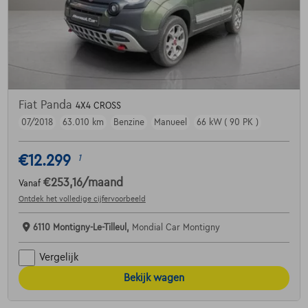
Fiat Panda
4X4 CROSS
07/2018
63.010 km
Benzine
Manueel
66 kW ( 90 PK )
€12.299
1
€253,16
/maand
Vanaf
Ontdek het volledige cijfervoorbeeld
6110 Montigny-Le-Tilleul,
Mondial Car Montigny
Vergelijk
Bekijk wagen