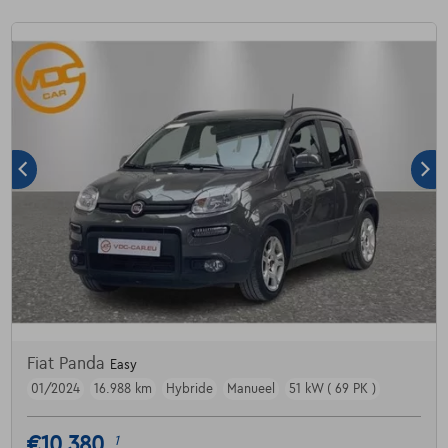
Fiat Panda
Easy
01/2024
16.988 km
Hybride
Manueel
51 kW ( 69 PK )
€10.380
1