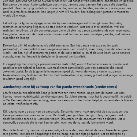
Hoe lang gaat een fiat panda tweedehands mee?
Dat hangt af van kilometers, onderhoud en gebruik.
Een panda die vooral korte stadsritten doet, vraagt andere zorg dan een fiat panda die dagelijks
pendelt. Maar met tijdig onderhoud, correcte olie, remmen en banden, kan de fiat panda jaren mee.
Denk in jaren én in maanden: hoe langer je hem wil houden, hoe belangrijker garantie in maanden
wordt bij je koop.
Let ook op de typische slijtagepunten die bij veel stadswagen-auto’s terugkomen. Koppeling,
remmen en ophanging krijgen in de stad meer te verduren. Niet om je af te schrikken, wel om
realistisch te blijven: dit zijn controlepunten die je bij elke fiat panda tweedehands even meeneemt.
Een goede dealer kan dat vaak onderbouwen met facturen en een duidelijke garantie, met heldere
maanden als looptijd.
Elektronica blijft bij moderne auto’s altijd een factor. Een fiat panda met extra opties zoals
parkeerhulp, cruise control of een navigatiesysteem biedt comfort, maar vraagt ook dat alles correct
werkt. Test het. Kijk of sensoren reageren, of de radio stabiel is, en of de airco koelt. Dat is simpele
controle, maar het bepaalt je rijplezier en je gevoel van kwaliteit.
In vergelijking met sommige premiummerken zoals BMW, Audi of Mercedes is een fiat panda vaak
goedkoper om rijdend te houden. Dat maakt hem aantrekkelijk voor een particulier die vooral
zekerheid zoekt. En als je garantie in maanden goed zit, wordt de waarde van je fiat panda
tweedehands nog tastbaarder. Kortom: betrouwbaarheid is er, zolang je kiest met je ogen open en je
resultaten goed vergelijkt.
Aandachtspunten bij aankoop van fiat panda tweedehands (zonder stress)
Een fiat panda tweedehands koop je best met een vaste routine. Begin met de basis: Car-Pass,
keuring, onderhoudshistoriek en kilometerstand. Dat klinkt streng, maar het is vooral eerlijk. In belgië
is Car-Pass een sterke bescherming, zeker voor een particulier. En het helpt je om resultaten te filteren
op echte, verifieerbare info.
Kijk daarna naar de staat van de carrosserie. De panda wordt vaak gebruikt als stadswagen, dus
kleine parkeerschrammen komen voor. Dat hoeft geen probleem te zijn, zolang het geen roest of
slecht herstelde schade is. Controleer naden, lakverschil en de onderkant van de deuren. Dat is
eenvoudige controle die je veel kan vertellen over hoe de fiat panda behandeld werd.
Dan de techniek. Bij benzine wil je een rustige koude start, een stabiel stationair toerental en geen
rare geuren. Test ook de koppeling: pakt die hoog, dan kan slijtage spelen. Let op trillingen bij