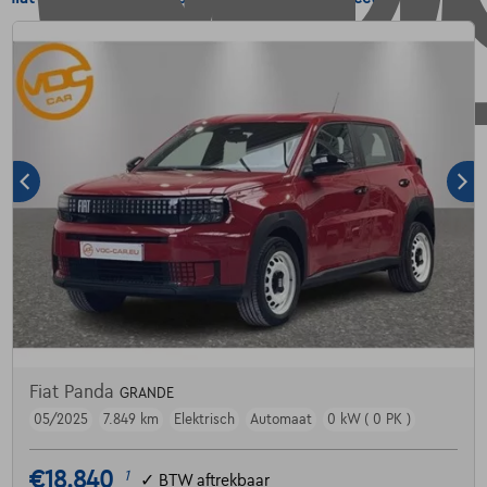
Fiat Panda
GRANDE
05/2025
7.849 km
Elektrisch
Automaat
0 kW ( 0 PK )
€18.840
1
✓
BTW aftrekbaar