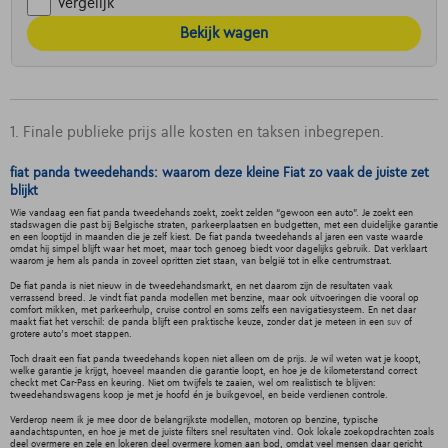
Vergelijk
Bekijk wagen
1. Finale publieke prijs alle kosten en taksen inbegrepen.
fiat panda tweedehands: waarom deze kleine Fiat zo vaak de juiste zet
blijkt
Wie vandaag een fiat panda tweedehands zoekt, zoekt zelden “gewoon een auto”. Je zoekt een
stadswagen die past bij Belgische straten, parkeerplaatsen en budgetten, met een duidelijke garantie
en een looptijd in maanden die je zelf kiest. De fiat panda tweedehands al jaren een vaste waarde
omdat hij simpel blijft waar het moet, maar toch genoeg biedt voor dagelijks gebruik. Dat verklaart
waarom je hem als panda in zoveel opritten ziet staan, van belgië tot in elke centrumstraat.
De fiat panda is niet nieuw in de tweedehandsmarkt, en net daarom zijn de resultaten vaak
verrassend breed. Je vindt fiat panda modellen met benzine, maar ook uitvoeringen die vooral op
comfort mikken, met parkeerhulp, cruise control en soms zelfs een navigatiesysteem. En net daar
maakt fiat het verschil: de panda blijft een praktische keuze, zonder dat je meteen in een
suv
of
grotere auto’s moet stappen.
Toch draait een fiat panda tweedehands kopen niet alleen om de prijs. Je wil weten wat je koopt,
welke garantie je krijgt, hoeveel maanden die garantie loopt, en hoe je de kilometerstand correct
checkt met Car-Pass en keuring. Niet om twijfels te zaaien, wel om realistisch te blijven:
tweedehandswagens koop je met je hoofd én je buikgevoel, en beide verdienen controle.
Verderop neem ik je mee door de belangrijkste modellen, motoren op benzine, typische
aandachtspunten, en hoe je met de juiste filters snel resultaten vind. Ook lokale zoekopdrachten zoals
deel overmere en zele en lokeren deel overmere komen aan bod, omdat veel mensen daar gericht