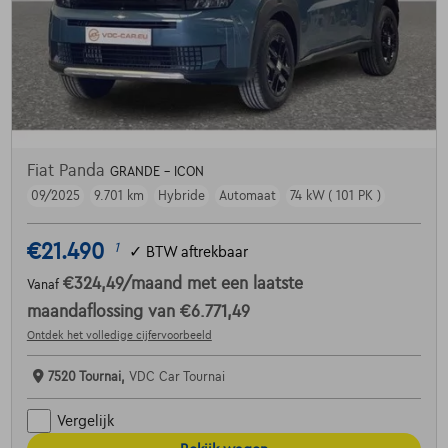
Fiat Panda
GRANDE - ICON
09/2025
9.701 km
Hybride
Automaat
74 kW ( 101 PK )
€21.490
1
✓
BTW aftrekbaar
€324,49
/maand
met een laatste
Vanaf
maandaflossing van
€6.771,49
Ontdek het volledige cijfervoorbeeld
7520 Tournai,
VDC Car Tournai
Vergelijk