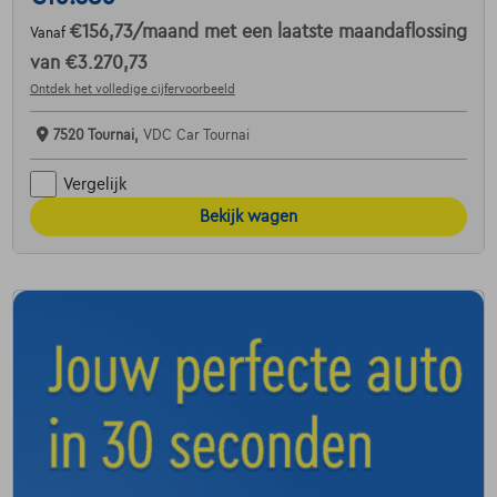
€156,73
/maand
met een laatste maandaflossing
Vanaf
van
€3.270,73
Ontdek het volledige cijfervoorbeeld
7520 Tournai,
VDC Car Tournai
Vergelijk
Bekijk wagen