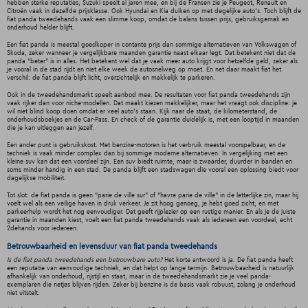
hebben sterke reputaties, Suzuki speelt al jaren mee, en bij de Fransen zie je Peugeot, Renault en
Citroën vaak in dezelfde prijsklasse. Ook Hyundai en Kia duiken op met degelijke auto’s. Toch blijft de
fiat panda tweedehands vaak een slimme koop, omdat de balans tussen prijs, gebruiksgemak en
onderhoud helder blijft.
Een fiat panda is meestal goedkoper in contante prijs dan sommige alternatieven van Volkswagen of
Skoda, zeker wanneer je vergelijkbare maanden garantie naast elkaar legt. Dat betekent niet dat de
panda “beter” is in alles. Het betekent wel dat je vaak meer auto krijgt voor hetzelfde geld, zeker als
je vooral in de stad rijdt en niet elke week de autosnelweg op moet. En net daar maakt fiat het
verschil: de fiat panda blijft licht, overzichtelijk en makkelijk te parkeren.
Ook in de tweedehandsmarkt speelt aanbod mee. De resultaten voor fiat panda tweedehands zijn
vaak rijker dan voor niche-modellen. Dat maakt kiezen makkelijker, maar het vraagt ook discipline: je
wil niet blind koop doen omdat er veel auto’s staan. Kijk naar de staat, de kilometerstand, de
onderhoudsboekjes en de Car-Pass. En check of de garantie duidelijk is, met een looptijd in maanden
die je kan uitleggen aan jezelf.
Een ander punt is gebruikskost. Met benzine-motoren is het verbruik meestal voorspelbaar, en de
techniek is vaak minder complex dan bij sommige moderne alternatieven. In vergelijking met een
kleine suv kan dat een voordeel zijn. Een suv biedt ruimte, maar is zwaarder, duurder in banden en
soms minder handig in een stad. De panda blijft een stadswagen die vooral een oplossing biedt voor
dagelijkse mobiliteit.
Tot slot: de fiat panda is geen “parie de ville sur” of “havre parie de ville” in de letterlijke zin, maar hij
voelt wel als een veilige haven in druk verkeer. Je zit hoog genoeg, je hebt goed zicht, en met
parkeerhulp wordt het nog eenvoudiger. Dat geeft rijplezier op een rustige manier. En als je de juiste
garantie in maanden kiest, voelt een fiat panda tweedehands vaak als iedereen een voordeel, echt
2dehands voor iedereen.
Betrouwbaarheid en levensduur van fiat panda tweedehands
Is de fiat panda tweedehands een betrouwbare auto?
Het korte antwoord is ja. De fiat panda heeft
een reputatie van eenvoudige techniek, en dat helpt op lange termijn. Betrouwbaarheid is natuurlijk
afhankelijk van onderhoud, rijstijl en staat, maar in de tweedehandsmarkt zie je veel panda-
exemplaren die netjes blijven rijden. Zeker bij benzine is de basis vaak robuust, zolang je onderhoud
niet uitstelt.