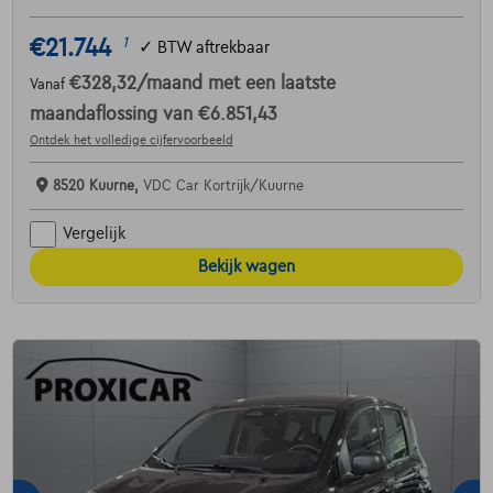
€21.744
1
✓
BTW aftrekbaar
€328,32
/maand
met een laatste
Vanaf
maandaflossing van
€6.851,43
Ontdek het volledige cijfervoorbeeld
8520 Kuurne,
VDC Car Kortrijk/Kuurne
Vergelijk
Bekijk wagen