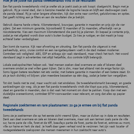
Hoe je de juiste fiat panda tweedehands vind in de resultaten
Een fiat panda tweedehands vind je sneller als je zoekt zoals je ook koopt: doelgericht. Begin met je
gebruik. Rij je vooral stad, dan is benzine meestal de logische keuze en blijft een stadswagen zoals
de panda ideaal. Rij je vaker langere afstanden, kijk dan extra naar comfort, geluidsniveau en opties.
Dat geeft richting aan je filters en aan de resultaten die je bekijkt.
Gebruik daarna harde criteria. Kilometerstand, bouwjaar, garantie in maanden en prijs zijn de vier
pijlers. Zet een minimum garantie, bijvoorbeeld 12 maanden of 24 maanden, afhankelijk van je
risicotolerantie. Kies een maximum kilometerstand die past bij je plannen. En bepaal je contante prijs,
zodat je niet afgeleid wordt door auto’s buiten budget. Zo kies je rustiger, en dat maakt je koop
achteraf beter verdedigbaar.
Dan komt de nuance. Kijk naar afwerking en uitrusting. Een fiat panda die uitgerust is met
parkeerhulp, airco, cruise control en een navigatiesysteem voelt in de stad meteen moderner.
Controleer ook veiligheid: ABS, ESP en airbags zijn vaak standaard, maar check het toch. Het woord
standaard zegt in advertenties niet altijd hetzelfde, dus controle blijft belangrijk.
Lokale zoekopdrachten helpen ook. Veel mensen zoeken deel overmere en zele of lokeren deel
overmere omdat ze snel willen gaan kijken. Dat is slim, maar laat afstand niet de enige factor zijn.
Soms liggen betere resultaten net iets verder, met betere garantie in maanden of een betere staat. En
als je toch dichtbij wil blijven: plan meerdere bezoeken op één dag, zodat je beter kan vergelijken.
Tot slot: beslis niet te snel, maar wacht ook niet eindeloos. De tweedehandsmarkt beweegt, en goede
aanbiedingen zijn weg. Als je een fiat panda tweedehands vindt die klopt qua prijs, kilometerstand,
staat en garantie in maanden, dan is dat vaak het moment om door te pakken. Koop dan met een
duidelijke overeenkomst, controleer BTW-voorwaarden waar relevant, en zorg dat alles op papier
staat.
Regionale zoektermen en rare plaatsnamen: zo ga je ermee om bij fiat panda
tweedehands
Soms zie je zoektermen die op het eerste zicht vreemd lijken, maar ze duiken op in data en resultaten.
Denk aan deel overmere en zele en lokeren deel overmere, maar ook aan termen zoals parie de ville
sur, havre parie de ville, foret et de tilff, beaufays partie de foret, partie de foret et, estinnes au mont,
ville sur haine en herk de stad. Je hoeft daar geen verhaal rond te verzinnen: het zijn vaak locatie- of
routegerelateerde zoeksporen die mensen meenemen in hun zoektocht naar auto’s.