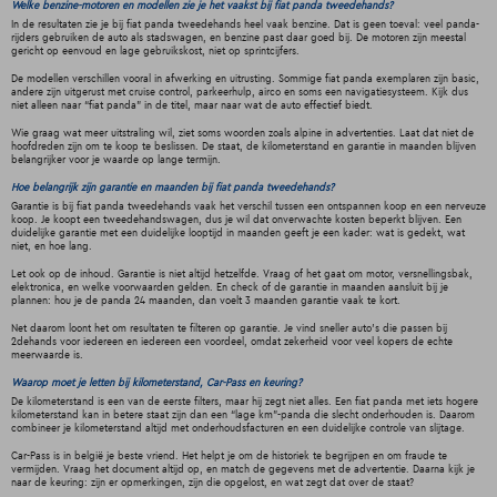
Welke benzine-motoren en modellen zie je het vaakst bij fiat panda tweedehands?
In de resultaten zie je bij fiat panda tweedehands heel vaak benzine. Dat is geen toeval: veel panda-
rijders gebruiken de auto als stadswagen, en benzine past daar goed bij. De motoren zijn meestal
gericht op eenvoud en lage gebruikskost, niet op sprintcijfers.
De modellen verschillen vooral in afwerking en uitrusting. Sommige fiat panda exemplaren zijn basic,
andere zijn uitgerust met cruise control, parkeerhulp, airco en soms een navigatiesysteem. Kijk dus
niet alleen naar “fiat panda” in de titel, maar naar wat de auto effectief biedt.
Wie graag wat meer uitstraling wil, ziet soms woorden zoals alpine in advertenties. Laat dat niet de
hoofdreden zijn om te koop te beslissen. De staat, de kilometerstand en garantie in maanden blijven
belangrijker voor je waarde op lange termijn.
Hoe belangrijk zijn garantie en maanden bij fiat panda tweedehands?
Garantie is bij fiat panda tweedehands vaak het verschil tussen een ontspannen koop en een nerveuze
koop. Je koopt een tweedehandswagen, dus je wil dat onverwachte kosten beperkt blijven. Een
duidelijke garantie met een duidelijke looptijd in maanden geeft je een kader: wat is gedekt, wat
niet, en hoe lang.
Let ook op de inhoud. Garantie is niet altijd hetzelfde. Vraag of het gaat om motor, versnellingsbak,
elektronica, en welke voorwaarden gelden. En check of de garantie in maanden aansluit bij je
plannen: hou je de panda 24 maanden, dan voelt 3 maanden garantie vaak te kort.
Net daarom loont het om resultaten te filteren op garantie. Je vind sneller auto’s die passen bij
2dehands voor iedereen en iedereen een voordeel, omdat zekerheid voor veel kopers de echte
meerwaarde is.
Waarop moet je letten bij kilometerstand, Car-Pass en keuring?
De kilometerstand is een van de eerste filters, maar hij zegt niet alles. Een fiat panda met iets hogere
kilometerstand kan in betere staat zijn dan een “lage km”-panda die slecht onderhouden is. Daarom
combineer je kilometerstand altijd met onderhoudsfacturen en een duidelijke controle van slijtage.
Car-Pass is in belgië je beste vriend. Het helpt je om de historiek te begrijpen en om fraude te
vermijden. Vraag het document altijd op, en match de gegevens met de advertentie. Daarna kijk je
naar de keuring: zijn er opmerkingen, zijn die opgelost, en wat zegt dat over de staat?