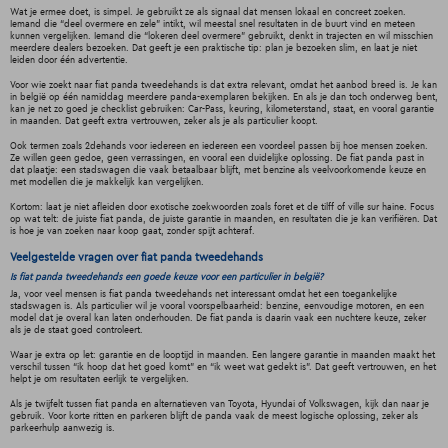
Wat je ermee doet, is simpel. Je gebruikt ze als signaal dat mensen lokaal en concreet zoeken.
Iemand die “deel overmere en zele” intikt, wil meestal snel resultaten in de buurt vind en meteen
kunnen vergelijken. Iemand die “lokeren deel overmere” gebruikt, denkt in trajecten en wil misschien
meerdere dealers bezoeken. Dat geeft je een praktische tip: plan je bezoeken slim, en laat je niet
leiden door één advertentie.
Voor wie zoekt naar fiat panda tweedehands is dat extra relevant, omdat het aanbod breed is. Je kan
in belgië op één namiddag meerdere panda-exemplaren bekijken. En als je dan toch onderweg bent,
kan je net zo goed je checklist gebruiken: Car-Pass, keuring, kilometerstand, staat, en vooral garantie
in maanden. Dat geeft extra vertrouwen, zeker als je als particulier koopt.
Ook termen zoals 2dehands voor iedereen en iedereen een voordeel passen bij hoe mensen zoeken.
Ze willen geen gedoe, geen verrassingen, en vooral een duidelijke oplossing. De fiat panda past in
dat plaatje: een stadswagen die vaak betaalbaar blijft, met benzine als veelvoorkomende keuze en
met modellen die je makkelijk kan vergelijken.
Kortom: laat je niet afleiden door exotische zoekwoorden zoals foret et de tilff of ville sur haine. Focus
op wat telt: de juiste fiat panda, de juiste garantie in maanden, en resultaten die je kan verifiëren. Dat
is hoe je van zoeken naar koop gaat, zonder spijt achteraf.
Veelgestelde vragen over fiat panda tweedehands
Is fiat panda tweedehands een goede keuze voor een particulier in belgië?
Ja, voor veel mensen is fiat panda tweedehands net interessant omdat het een toegankelijke
stadswagen is. Als particulier wil je vooral voorspelbaarheid: benzine, eenvoudige motoren, en een
model dat je overal kan laten onderhouden. De fiat panda is daarin vaak een nuchtere keuze, zeker
als je de staat goed controleert.
Waar je extra op let: garantie en de looptijd in maanden. Een langere garantie in maanden maakt het
verschil tussen “ik hoop dat het goed komt” en “ik weet wat gedekt is”. Dat geeft vertrouwen, en het
helpt je om resultaten eerlijk te vergelijken.
Als je twijfelt tussen fiat panda en alternatieven van Toyota, Hyundai of Volkswagen, kijk dan naar je
gebruik. Voor korte ritten en parkeren blijft de panda vaak de meest logische oplossing, zeker als
parkeerhulp aanwezig is.