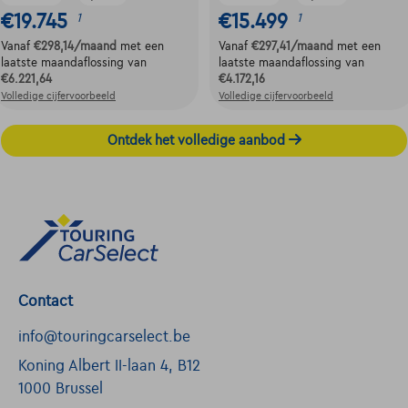
€19.745
€15.499
1
1
Vanaf
€298,14
/maand
met een
Vanaf
€297,41
/maand
met een
laatste maandaflossing van
laatste maandaflossing van
€6.221,64
€4.172,16
Volledige cijfervoorbeeld
Volledige cijfervoorbeeld
Ontdek het volledige aanbod
Contact
info@touringcarselect.be
Koning Albert II-laan 4, B12
1000 Brussel