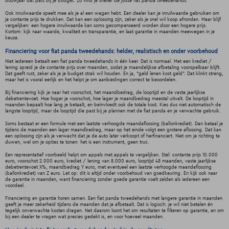
bouwjaar dat past bij je budget. Zo vind je sneller de juiste fiat panda tweedehands.
Ook inruilwaarde speelt mee als je al een wagen hebt. Een dealer kan je inruilwaarde gebruiken om
je contante prijs te drukken. Dat kan een oplossing zijn, zeker als je snel wil koop afronden. Maar blijf
vergelijken: een hogere inruilwaarde kan soms gecompenseerd worden door een hogere prijs.
Kortom: kijk naar waarde, kwaliteit en transparantie, en laat garantie in maanden meewegen in je
keuze.
Financiering voor fiat panda tweedehands: helder, realistisch en onder voorbehoud
Niet iedereen betaalt een fiat panda tweedehands in één keer. Dat is normaal. Met een krediet /
lening spreid je de contante prijs over maanden, zodat je maandelijkse afbetaling voorspelbaar blijft.
Dat geeft rust, zeker als je je budget strak wil houden. En ja, “geld lenen kost geld”. Dat klinkt streng,
maar het is vooral eerlijk en het helpt je om aanbiedingen correct te beoordelen.
Bij financiering kijk je naar het voorschot, het maandbedrag, de looptijd en de vaste jaarlijkse
debetrentevoet. Hoe hoger je voorschot, hoe lager je maandbedrag meestal uitvalt. De looptijd in
maanden bepaalt hoe lang je betaalt, en beïnvloedt ook de totale kost. Kies dus niet automatisch de
langste looptijd, maar de looptijd die past bij je plannen met de fiat panda en je verwachte gebruik.
Soms bestaat er een formule met een laatste verhoogde maandaflossing (ballonkrediet). Dan betaal je
tijdens de maanden een lager maandbedrag, maar op het einde volgt een grotere aflossing. Dat kan
een oplossing zijn als je verwacht dat je de auto later verkoopt of herfinanciert. Niet om je richting te
duwen, wel om je opties te tonen: het is een instrument, geen truc.
Een representatief voorbeeld helpt om appels met appels te vergelijken. Stel: contante prijs 10.000
euro, voorschot 2.000 euro, krediet / lening van 8.000 euro, looptijd 48 maanden, vaste jaarlijkse
debetrentevoet X%, maandbedrag Y euro, met eventueel een laatste verhoogde maandaflossing
(ballonkrediet) van Z euro. Let op: dit is altijd onder voorbehoud van goedkeuring. En kijk ook naar
de garantie in maanden, want financiering zonder goede garantie voelt zelden als iedereen een
voordeel.
Financiering en garantie horen samen. Een fiat panda tweedehands met langere garantie in maanden
geeft je meer zekerheid tijdens de maanden dat je afbetaalt. Dat is logisch: je wil niet betalen én
tegelijk onverwachte kosten dragen. Net daarom loont het om resultaten te filteren op garantie, en om
bij een dealer te vragen wat precies gedekt is, en voor hoeveel maanden.