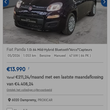
Fiat Panda
1.0i 64 Mild-Hybrid Bluetooth*Airco*Capteurs
05/2026
1.053 km
Benzine
Manueel
47 kW ( 64 PK )
€13.990
1
€211,24
/maand
met een laatste maandaflossing
Vanaf
van
€4.408,24
Ontdek het volledige cijfervoorbeeld
6020 Dampremy,
PROXICAR