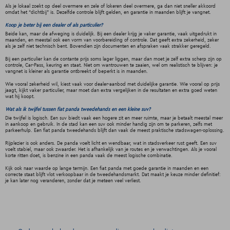
Als je lokaal zoekt op deel overmere en zele of lokeren deel overmere, ga dan niet sneller akkoord
omdat het “dichtbij” is. Dezelfde controle blijft gelden, en garantie in maanden blijft je vangnet.
Koop je beter bij een dealer of als particulier?
Beide kan, maar de afweging is duidelijk. Bij een dealer krijg je vaker garantie, vaak uitgedrukt in
maanden, en meestal ook een vorm van voorbereiding of controle. Dat geeft extra zekerheid, zeker
als je zelf niet technisch bent. Bovendien zijn documenten en afspraken vaak strakker geregeld.
Bij een particulier kan de contante prijs soms lager liggen, maar dan moet je zelf extra scherp zijn op
controle, Car-Pass, keuring en staat. Niet om wantrouwen te zaaien, wel om realistisch te blijven: je
vangnet is kleiner als garantie ontbreekt of beperkt is in maanden.
Wie vooral zekerheid wil, kiest vaak voor dealer-aanbod met duidelijke garantie. Wie vooral op prijs
jaagt, kijkt vaker particulier, maar moet dan extra vergelijken in de resultaten en extra goed weten
wat hij koopt.
Wat als ik twijfel tussen fiat panda tweedehands en een kleine suv?
Die twijfel is logisch. Een suv biedt vaak een hogere zit en meer ruimte, maar je betaalt meestal meer
in aankoop en gebruik. In de stad kan een suv ook minder handig zijn om te parkeren, zelfs met
parkeerhulp. Een fiat panda tweedehands blijft dan vaak de meest praktische stadswagen-oplossing.
Rijplezier is ook anders. De panda voelt licht en wendbaar, wat in stadsverkeer rust geeft. Een suv
voelt stabiel, maar ook zwaarder. Het is afhankelijk van je routes en je verwachtingen. Als je vooral
korte ritten doet, is benzine in een panda vaak de meest logische combinatie.
Kijk ook naar waarde op lange termijn. Een fiat panda met goede garantie in maanden en een
correcte staat blijft vlot verkoopbaar in de tweedehandsmarkt. Dat maakt je keuze minder definitief:
je kan later nog veranderen, zonder dat je meteen veel verliest.