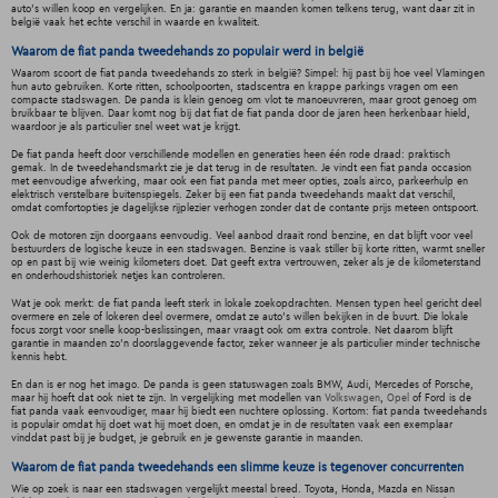
auto’s willen koop en vergelijken. En ja: garantie en maanden komen telkens terug, want daar zit in
belgië vaak het echte verschil in waarde en kwaliteit.
Waarom de fiat panda tweedehands zo populair werd in belgië
Waarom scoort de fiat panda tweedehands zo sterk in belgië? Simpel: hij past bij hoe veel Vlamingen
hun auto gebruiken. Korte ritten, schoolpoorten, stadscentra en krappe parkings vragen om een
compacte stadswagen. De panda is klein genoeg om vlot te manoeuvreren, maar groot genoeg om
bruikbaar te blijven. Daar komt nog bij dat fiat de fiat panda door de jaren heen herkenbaar hield,
waardoor je als particulier snel weet wat je krijgt.
De fiat panda heeft door verschillende modellen en generaties heen één rode draad: praktisch
gemak. In de tweedehandsmarkt zie je dat terug in de resultaten. Je vindt een fiat panda occasion
met eenvoudige afwerking, maar ook een fiat panda met meer opties, zoals airco, parkeerhulp en
elektrisch verstelbare buitenspiegels. Zeker bij een fiat panda tweedehands maakt dat verschil,
omdat comfortopties je dagelijkse rijplezier verhogen zonder dat de contante prijs meteen ontspoort.
Ook de motoren zijn doorgaans eenvoudig. Veel aanbod draait rond benzine, en dat blijft voor veel
bestuurders de logische keuze in een stadswagen. Benzine is vaak stiller bij korte ritten, warmt sneller
op en past bij wie weinig kilometers doet. Dat geeft extra vertrouwen, zeker als je de kilometerstand
en onderhoudshistoriek netjes kan controleren.
Wat je ook merkt: de fiat panda leeft sterk in lokale zoekopdrachten. Mensen typen heel gericht deel
overmere en zele of lokeren deel overmere, omdat ze auto’s willen bekijken in de buurt. Die lokale
focus zorgt voor snelle koop-beslissingen, maar vraagt ook om extra controle. Net daarom blijft
garantie in maanden zo’n doorslaggevende factor, zeker wanneer je als particulier minder technische
kennis hebt.
En dan is er nog het imago. De panda is geen statuswagen zoals BMW, Audi, Mercedes of Porsche,
maar hij hoeft dat ook niet te zijn. In vergelijking met modellen van
Volkswagen
,
Opel
of Ford is de
fiat panda vaak eenvoudiger, maar hij biedt een nuchtere oplossing. Kortom: fiat panda tweedehands
is populair omdat hij doet wat hij moet doen, en omdat je in de resultaten vaak een exemplaar
vinddat past bij je budget, je gebruik en je gewenste garantie in maanden.
Waarom de fiat panda tweedehands een slimme keuze is tegenover concurrenten
Wie op zoek is naar een stadswagen vergelijkt meestal breed. Toyota, Honda, Mazda en Nissan