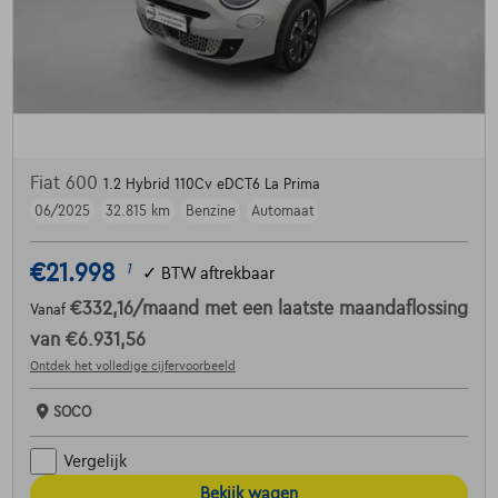
Fiat 600
1.2 Hybrid 110Cv eDCT6 La Prima
06/2025
32.815 km
Benzine
Automaat
€21.998
1
✓
BTW aftrekbaar
€332,16
/maand
met een laatste maandaflossing
Vanaf
van
€6.931,56
Ontdek het volledige cijfervoorbeeld
SOCO
Vergelijk
Bekijk wagen