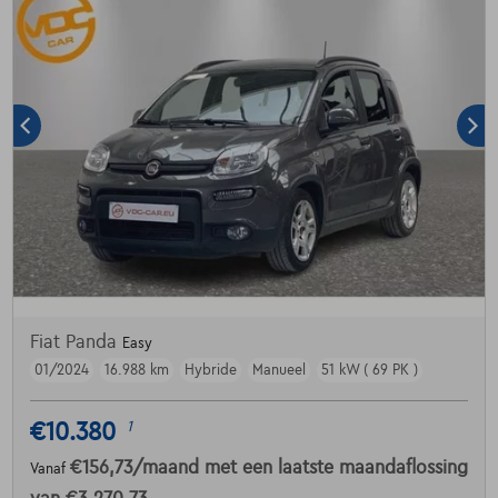
Fiat Panda
Easy
01/2024
16.988 km
Hybride
Manueel
51 kW ( 69 PK )
€10.380
1
€156,73
/maand
met een laatste maandaflossing
Vanaf