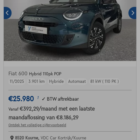
Fiat 600
Hybrid 110pk POP
11/2025
3.901 km
Hybride
Automaat
81 kW ( 110 PK )
€25.980
1
✓
BTW aftrekbaar
€392,29
/maand
met een laatste
Vanaf
maandaflossing van
€8.186,29
Ontdek het volledige cijfervoorbeeld
8520 Kuurne,
VDC Car Kortrijk/Kuurne