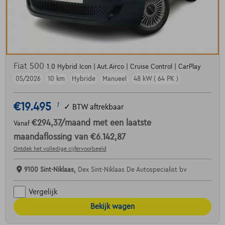
Fiat 500
1.0 Hybrid Icon | Aut.Airco | Cruise Control | CarPlay
05/2026
10 km
Hybride
Manueel
48 kW ( 64 PK )
€19.495
1
✓
BTW aftrekbaar
€294,37
/maand
met een laatste
Vanaf
maandaflossing van
€6.142,87
Ontdek het volledige cijfervoorbeeld
9100 Sint-Niklaas,
Dex Sint-Niklaas De Autospecialist bv
Vergelijk
Bekijk wagen