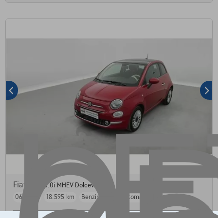
Fiat 500
1.0i MHEV Dolcevita
06/2024
18.595 km
Benzine
Halfautomaat