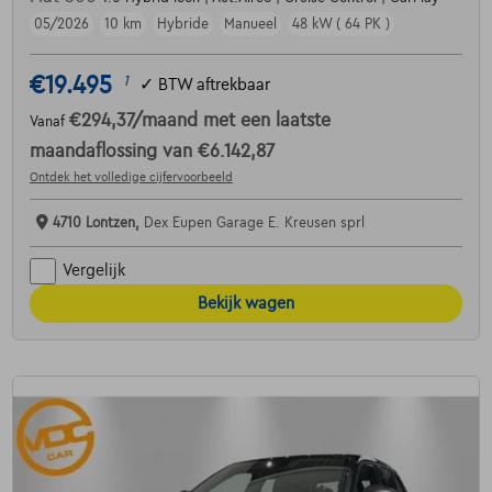
05/2026
10 km
Hybride
Manueel
48 kW ( 64 PK )
€19.495
1
✓
BTW aftrekbaar
€294,37
/maand
met een laatste
Vanaf
maandaflossing van
€6.142,87
Ontdek het volledige cijfervoorbeeld
4710 Lontzen,
Dex Eupen Garage E. Kreusen sprl
Vergelijk
Bekijk wagen