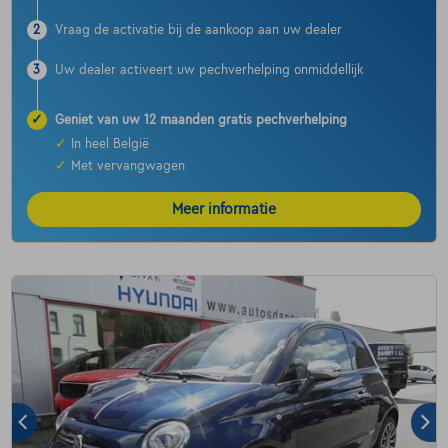
2
Vraag de activatie bij de aankoop aan uw dealer
3
Uw dealer activeert uw pechverhelping onmiddellijk
✓
Geniet van uw 12 maanden gratis pechverhelping
✓
In heel België
✓
Met vervangwagen
Meer informatie