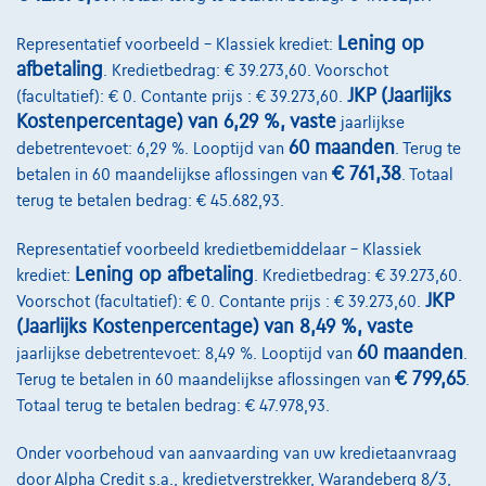
Lening op
Representatief voorbeeld – Klassiek krediet:
afbetaling
. Kredietbedrag: € 39.273,60. Voorschot
JKP (Jaarlijks
(facultatief): € 0. Contante prijs : € 39.273,60.
Kostenpercentage) van 6,29 %, vaste
jaarlijkse
60 maanden
debetrentevoet: 6,29 %. Looptijd van
. Terug te
€ 761,38
betalen in 60 maandelijkse aflossingen van
. Totaal
Fiat 500
terug te betalen bedrag: € 45.682,93.
RED ELECTRIC 136PK AUTOMAAT 24KWH * PACK PLUS * v
12/2024
7.005 km
Elektrisch
Automaat
115 kW ( 136 PK )
Representatief voorbeeld kredietbemiddelaar – Klassiek
Lening op afbetaling
krediet:
. Kredietbedrag: € 39.273,60.
€19.465
1
JKP
✓
BTW aftrekbaar
Voorschot (facultatief): € 0. Contante prijs : € 39.273,60.
(Jaarlijks Kostenpercentage) van 8,49 %, vaste
€293,91
/maand
met een laatste
Vanaf
60 maanden
jaarlijkse debetrentevoet: 8,49 %. Looptijd van
.
maandaflossing van
€6.133,41
€ 799,65
Terug te betalen in 60 maandelijkse aflossingen van
.
Ontdek het volledige cijfervoorbeeld
Totaal terug te betalen bedrag: € 47.978,93.
8800 Roeselare,
Bariseau Mottrie Roeselare Noord
Onder voorbehoud van aanvaarding van uw kredietaanvraag
door Alpha Credit s.a., kredietverstrekker, Warandeberg 8/3,
Vergelijk