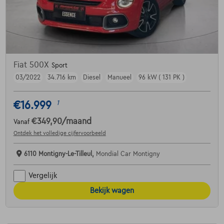
Fiat 500X
Sport
03/2022
34.716 km
Diesel
Manueel
96 kW ( 131 PK )
€16.999
1
€349,90
/maand
Vanaf
Ontdek het volledige cijfervoorbeeld
6110 Montigny-Le-Tilleul,
Mondial Car Montigny
Vergelijk
Bekijk wagen