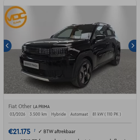
Fiat Other
LA PRIMA
03/2026
3.500 km
Hybride
Automaat
81 kW ( 110 PK )
€21.175
1
✓
BTW aftrekbaar