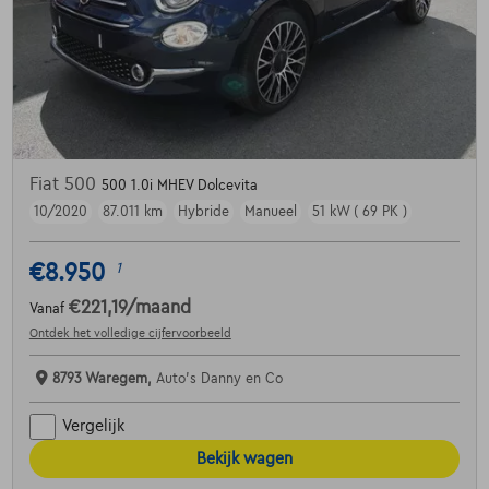
Fiat 500
500 1.0i MHEV Dolcevita
10/2020
87.011 km
Hybride
Manueel
51 kW ( 69 PK )
€8.950
1
€221,19
/maand
Vanaf
Ontdek het volledige cijfervoorbeeld
8793 Waregem,
Auto's Danny en Co
Vergelijk
Bekijk wagen