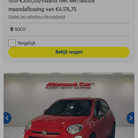
€200,05
/maand
met een laatste
Vanaf
maandaflossing van
€4.174,75
Ontdek het volledige cijfervoorbeeld
SOCO
Vergelijk
Bekijk wagen