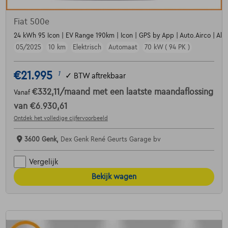
Fiat 500e
24 kWh 95 Icon | EV Range 190km | Icon | GPS by App | Auto.Airco | Alu
05/2025
10 km
Elektrisch
Automaat
70 kW ( 94 PK )
€21.995
1
✓
BTW aftrekbaar
€332,11
/maand
met een laatste maandaflossing
Vanaf
van
€6.930,61
Ontdek het volledige cijfervoorbeeld
3600 Genk,
Dex Genk René Geurts Garage bv
Vergelijk
Bekijk wagen