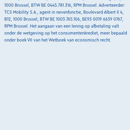
1000 Brussel, BTW BE 0445.781.316, RPM Brussel. Adverteerder:
Bekijk wagen
TCS Mobility S.A., agent in nevenfunctie, Boulevard Albert II 4,
B12, 1000 Brussel, BTW BE 1003.765.106, BE93 0019 6639 0767,
RPM Brussel. Het aangaan van een lening op afbetaling valt
onder de wetgeving op het consumentenkrediet, meer bepaald
onder boek VII van het Wetboek van economisch recht.
Fiat Tipo
4 portes Street