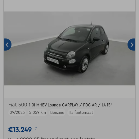
Fiat 500
1.0i MHEV Lounge CARPLAY / PDC AR / JA 15"
09/2023
5.059 km
Benzine
Halfautomaat
€13.249
1