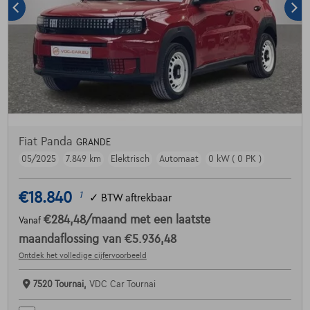
Fiat Panda
GRANDE
05/2025
7.849 km
Elektrisch
Automaat
0 kW ( 0 PK )
€18.840
1
✓
BTW aftrekbaar
€284,48
/maand
met een laatste
Vanaf
maandaflossing van
€5.936,48
Ontdek het volledige cijfervoorbeeld
7520 Tournai,
VDC Car Tournai