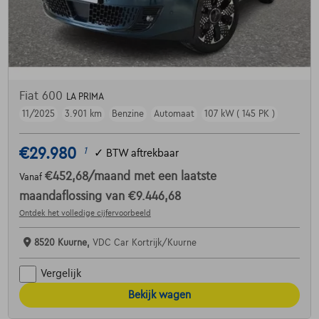
Fiat 600
LA PRIMA
11/2025
3.901 km
Benzine
Automaat
107 kW ( 145 PK )
€29.980
1
✓
BTW aftrekbaar
€452,68
/maand
met een laatste
Vanaf
maandaflossing van
€9.446,68
Ontdek het volledige cijfervoorbeeld
8520 Kuurne,
VDC Car Kortrijk/Kuurne
Vergelijk
Bekijk wagen