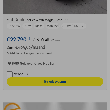
Fiat Doblo
Series 4 Van Magic Diesel 100
06/2026
16 km
Diesel
Manueel
75 kW ( 102 PK )
€22.790
1
✓
BTW aftrekbaar
€464,03
/maand
Vanaf
Ontdek het volledige cijfervoorbeeld
8980 Geluveld,
Claus Mobility
Vergelijk
Bekijk wagen