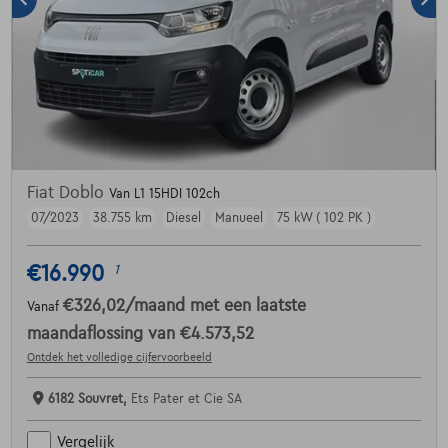
Fiat Doblo
Van L1 15HDI 102ch
07/2023
38.755 km
Diesel
Manueel
75 kW ( 102 PK )
€16.990
1
€326,02
/maand
met een laatste
Vanaf
maandaflossing van
€4.573,52
Ontdek het volledige cijfervoorbeeld
6182 Souvret,
Ets Pater et Cie SA
Vergelijk