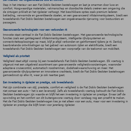
Stap in het interieur van een Fiat Doblo Gesloten bestelwagen en laat je omarmen door luxe en
comfort. Hoogwaardige materialen, vakmanschap en doordachte details creëren een omgeving die
de zintuigen prikkelt en het rijplezier verhoogt. Met beschikbare opties zoals premium lederen
bekleding, verwarmde en geventileerde stoelen, en een geavanceerd infotainmentsysteem, biedt een
tweedehands Fiat Doblo Gesloten bestelwagen een ongeëvenaarde rijervaring voor bestuurders en
passagiers.
Geavanceerde technologieën voor een verbonden rit
Innovatie staat centraal in de Fiat Doblo Gesloten bestelwagen. Met geavanceerde technologische
functies zoals een geïntegreerd infotainmentsysteem, intelligente rijhulpsystemen en
connectiviteitsoplossingen op maat, blijf je altijd verbonden en geïnformeerd tijdens je rit. Dankzij
baanbrekende ontwikkelingen op het gebied van autonoom rijden en elektrificatie, biedt een
tweedehands Fiat Doblo Gesloten bestelwagen een voorproefje van de toekomst van mobiliteit.
Veiligheid als prioriteit
Veiligheid staat altijd voorop bij een tweedehands Fiat Doblo Gesloten bestelwagen. Elk voertuig is
uitgerust met een uitgebreid assortiment aan geavanceerde veiligheidsvoorzieningen, waaronder
adaptieve cruisecontrol, automatisch noodremmen, dodehoekwaarschuwing en meer. Met
geavanceerde rijhulpsystemen en innovatieve crashtests, biedt de Fiat Doblo Gesloten bestelwagen
gemoedsrust op elke rit, waar je ook naartoe gaat.
Een investering in rijplezier en prestige, ook tweedehands
Met zijn combinatie van stijl, prestatie, comfort en veiligheid is de Fiat Doblo Gesloten bestelwagen
niet zomaar een auto - het is een levensstijl. Zelfs als tweedehands voertuig behoudt de Fiat Doblo
Gesloten bestelwagen zijn waarde en blijft het een investering in rijplezier en prestige. Ervaar zelf de
opwinding en het comfort van dit buitengewone voertuig door vandaag nog een proefrit te maken.
Met de Fiat Doblo Gesloten bestelwagen kies je niet alleen voor een auto, maar voor een investering in
rijplezier en prestige die blijft lonen voor jarenlang rijplezier.