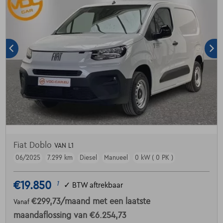
Fiat Doblo
VAN L1
06/2025
7.299 km
Diesel
Manueel
0 kW ( 0 PK )
€19.850
1
✓
BTW aftrekbaar
€299,73
/maand
met een laatste
Vanaf
maandaflossing van
€6.254,73