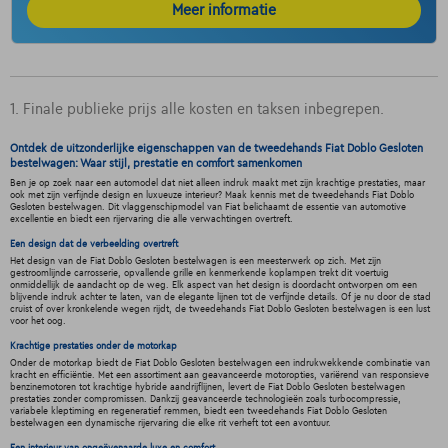
Meer informatie
1. Finale publieke prijs alle kosten en taksen inbegrepen.
Ontdek de uitzonderlijke eigenschappen van de tweedehands Fiat Doblo Gesloten
bestelwagen: Waar stijl, prestatie en comfort samenkomen
Ben je op zoek naar een automodel dat niet alleen indruk maakt met zijn krachtige prestaties, maar
ook met zijn verfijnde design en luxueuze interieur? Maak kennis met de tweedehands Fiat Doblo
Gesloten bestelwagen. Dit vlaggenschipmodel van Fiat belichaamt de essentie van automotive
excellentie en biedt een rijervaring die alle verwachtingen overtreft.
Een design dat de verbeelding overtreft
Het design van de Fiat Doblo Gesloten bestelwagen is een meesterwerk op zich. Met zijn
gestroomlijnde carrosserie, opvallende grille en kenmerkende koplampen trekt dit voertuig
onmiddellijk de aandacht op de weg. Elk aspect van het design is doordacht ontworpen om een
blijvende indruk achter te laten, van de elegante lijnen tot de verfijnde details. Of je nu door de stad
cruist of over kronkelende wegen rijdt, de tweedehands Fiat Doblo Gesloten bestelwagen is een lust
voor het oog.
Krachtige prestaties onder de motorkap
Onder de motorkap biedt de Fiat Doblo Gesloten bestelwagen een indrukwekkende combinatie van
kracht en efficiëntie. Met een assortiment aan geavanceerde motoropties, variërend van responsieve
benzinemotoren tot krachtige hybride aandrijflijnen, levert de Fiat Doblo Gesloten bestelwagen
prestaties zonder compromissen. Dankzij geavanceerde technologieën zoals turbocompressie,
variabele kleptiming en regeneratief remmen, biedt een tweedehands Fiat Doblo Gesloten
bestelwagen een dynamische rijervaring die elke rit verheft tot een avontuur.
Een interieur van ongeëvenaarde luxe en comfort