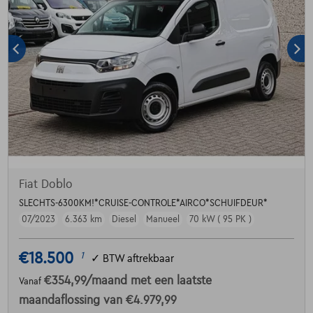
Fiat Doblo
SLECHTS-6300KM!*CRUISE-CONTROLE*AIRCO*SCHUIFDEUR*
07/2023
6.363 km
Diesel
Manueel
70 kW ( 95 PK )
€18.500
1
✓
BTW aftrekbaar
€354,99
/maand
met een laatste
Vanaf
maandaflossing van
€4.979,99