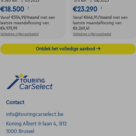
|
|
6.363 km
07/2023
375 km
08/2023
€18.500
€23.290
1
1
Vanaf
€354,99
/maand
met een
Vanaf
€446,91
/maand
met een
laatste maandaflossing van
laatste maandaflossing van
€4.979,99
€6.269,41
Volledige cijfervoorbeeld
Volledige cijfervoorbeeld
Ontdek het volledige aanbod
Contact
info@touringcarselect.be
Koning Albert II-laan 4, B12
1000 Brussel