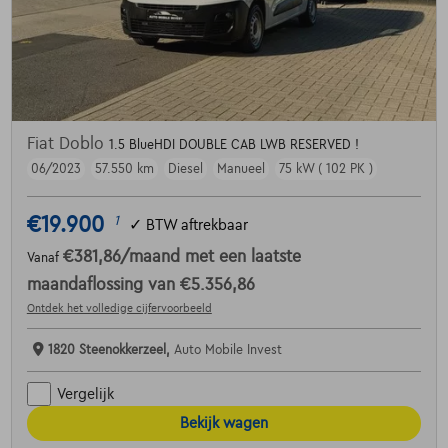
Fiat Doblo
1.5 BlueHDI DOUBLE CAB LWB RESERVED !
06/2023
57.550 km
Diesel
Manueel
75 kW ( 102 PK )
€19.900
1
✓
BTW aftrekbaar
€381,86
/maand
met een laatste
Vanaf
maandaflossing van
€5.356,86
Ontdek het volledige cijfervoorbeeld
1820 Steenokkerzeel,
Auto Mobile Invest
Vergelijk
Bekijk wagen