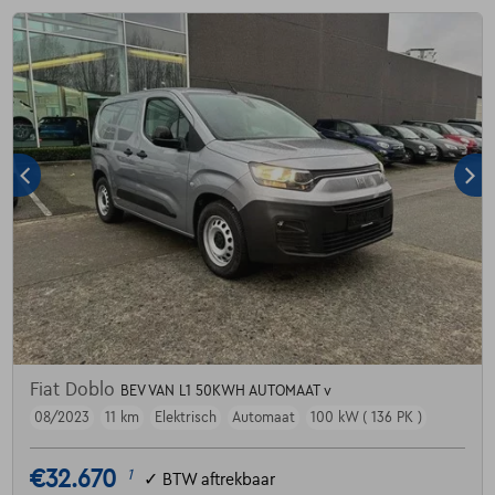
Fiat Doblo
BEV VAN L1 50KWH AUTOMAAT v
08/2023
11 km
Elektrisch
Automaat
100 kW ( 136 PK )
€32.670
1
✓
BTW aftrekbaar