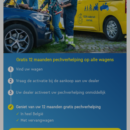
Gratis 12 maanden pechverhelping op alle wagens
1
Vind uw wagen
2
Vraag de activatie bij de aankoop aan uw dealer
3
Uw dealer activeert uw pechverhelping onmiddellijk
✓
Geniet van uw 12 maanden gratis pechverhelping
✓
In heel België
✓
Met vervangwagen