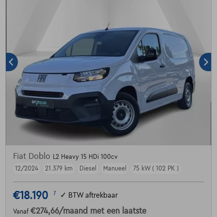
Fiat Doblo
L2 Heavy 15 HDi 100cv
12/2024
21.379 km
Diesel
Manueel
75 kW ( 102 PK )
€18.190
1
✓
BTW aftrekbaar
€274,66
/maand
met een laatste
Vanaf