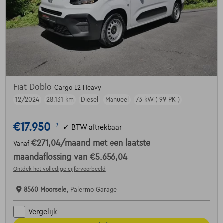
Fiat Doblo
Cargo L2 Heavy
12/2024
28.131 km
Diesel
Manueel
73 kW ( 99 PK )
€17.950
1
✓
BTW aftrekbaar
€271,04
/maand
met een laatste
Vanaf
maandaflossing van
€5.656,04
Ontdek het volledige cijfervoorbeeld
8560 Moorsele,
Palermo Garage
Vergelijk