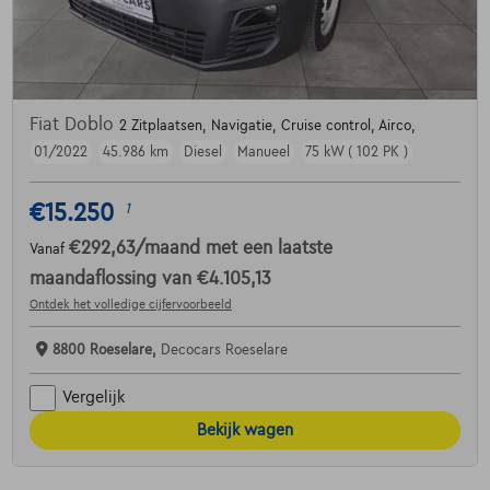
Fiat Doblo
2 Zitplaatsen, Navigatie, Cruise control, Airco,
01/2022
45.986 km
Diesel
Manueel
75 kW ( 102 PK )
€15.250
1
€292,63
/maand
met een laatste
Vanaf
maandaflossing van
€4.105,13
Ontdek het volledige cijfervoorbeeld
8800 Roeselare,
Decocars Roeselare
Vergelijk
Bekijk wagen