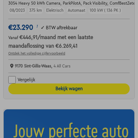
3054 Heavy 50 kWh Camera, ParkPilotA, Pack Visibility, ComfBestZetel, A
08/2023
375 km
Elektrisch
Automaat
100 kW ( 136 PK )
€23.290
1
✓
BTW aftrekbaar
€446,91
/maand
met een laatste
Vanaf
maandaflossing van
€6.269,41
Ontdek het volledige cijfervoorbeeld
9170 Sint-Gillis-Waas,
4 All Cars
Vergelijk
Bekijk wagen