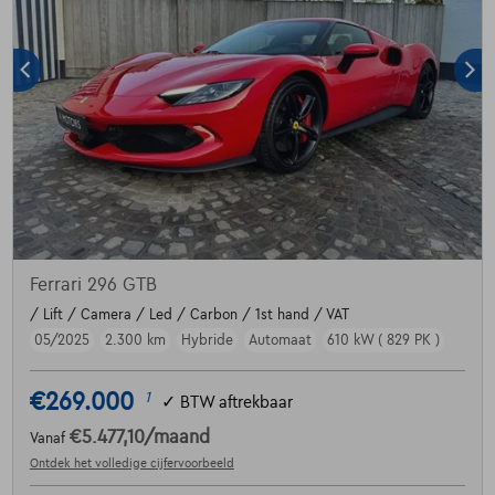
Ferrari 296 GTB
/ Lift / Camera / Led / Carbon / 1st hand / VAT
05/2025
2.300 km
Hybride
Automaat
610 kW ( 829 PK )
€269.000
1
✓
BTW aftrekbaar
€5.477,10
/maand
Vanaf
Ontdek het volledige cijfervoorbeeld