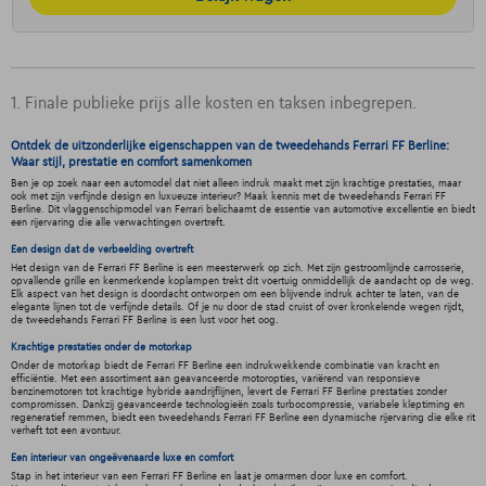
1. Finale publieke prijs alle kosten en taksen inbegrepen.
Ontdek de uitzonderlijke eigenschappen van de tweedehands Ferrari FF Berline:
Waar stijl, prestatie en comfort samenkomen
Ben je op zoek naar een automodel dat niet alleen indruk maakt met zijn krachtige prestaties, maar
ook met zijn verfijnde design en luxueuze interieur? Maak kennis met de tweedehands Ferrari FF
Berline. Dit vlaggenschipmodel van Ferrari belichaamt de essentie van automotive excellentie en biedt
een rijervaring die alle verwachtingen overtreft.
Een design dat de verbeelding overtreft
Het design van de Ferrari FF Berline is een meesterwerk op zich. Met zijn gestroomlijnde carrosserie,
opvallende grille en kenmerkende koplampen trekt dit voertuig onmiddellijk de aandacht op de weg.
Elk aspect van het design is doordacht ontworpen om een blijvende indruk achter te laten, van de
elegante lijnen tot de verfijnde details. Of je nu door de stad cruist of over kronkelende wegen rijdt,
de tweedehands Ferrari FF Berline is een lust voor het oog.
Krachtige prestaties onder de motorkap
Onder de motorkap biedt de Ferrari FF Berline een indrukwekkende combinatie van kracht en
efficiëntie. Met een assortiment aan geavanceerde motoropties, variërend van responsieve
benzinemotoren tot krachtige hybride aandrijflijnen, levert de Ferrari FF Berline prestaties zonder
compromissen. Dankzij geavanceerde technologieën zoals turbocompressie, variabele kleptiming en
regeneratief remmen, biedt een tweedehands Ferrari FF Berline een dynamische rijervaring die elke rit
verheft tot een avontuur.
Een interieur van ongeëvenaarde luxe en comfort
Stap in het interieur van een Ferrari FF Berline en laat je omarmen door luxe en comfort.