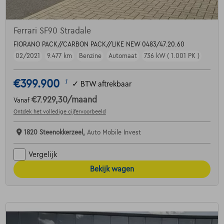
Ferrari SF90 Stradale
FIORANO PACK//CARBON PACK//LIKE NEW 0483/47.20.60
02/2021
9.477 km
Benzine
Automaat
736 kW ( 1.001 PK )
€399.900
1
✓
BTW aftrekbaar
€7.929,30
/maand
Vanaf
Ontdek het volledige cijfervoorbeeld
1820 Steenokkerzeel,
Auto Mobile Invest
Vergelijk
Bekijk wagen