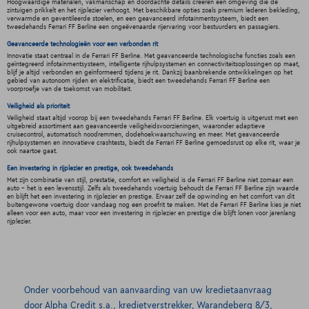
Hoogwaardige materialen, vakmanschap en doordachte details creëren een omgeving die de
zintuigen prikkelt en het rijplezier verhoogt. Met beschikbare opties zoals premium lederen bekleding,
verwarmde en geventileerde stoelen, en een geavanceerd infotainmentsysteem, biedt een
tweedehands Ferrari FF Berline een ongeëvenaarde rijervaring voor bestuurders en passagiers.
Geavanceerde technologieën voor een verbonden rit
Innovatie staat centraal in de Ferrari FF Berline. Met geavanceerde technologische functies zoals een
geïntegreerd infotainmentsysteem, intelligente rijhulpsystemen en connectiviteitsoplossingen op maat,
blijf je altijd verbonden en geïnformeerd tijdens je rit. Dankzij baanbrekende ontwikkelingen op het
gebied van autonoom rijden en elektrificatie, biedt een tweedehands Ferrari FF Berline een
voorproefje van de toekomst van mobiliteit.
Veiligheid als prioriteit
Veiligheid staat altijd voorop bij een tweedehands Ferrari FF Berline. Elk voertuig is uitgerust met een
uitgebreid assortiment aan geavanceerde veiligheidsvoorzieningen, waaronder adaptieve
cruisecontrol, automatisch noodremmen, dodehoekwaarschuwing en meer. Met geavanceerde
rijhulpsystemen en innovatieve crashtests, biedt de Ferrari FF Berline gemoedsrust op elke rit, waar je
ook naartoe gaat.
Een investering in rijplezier en prestige, ook tweedehands
Met zijn combinatie van stijl, prestatie, comfort en veiligheid is de Ferrari FF Berline niet zomaar een
auto - het is een levensstijl. Zelfs als tweedehands voertuig behoudt de Ferrari FF Berline zijn waarde
en blijft het een investering in rijplezier en prestige. Ervaar zelf de opwinding en het comfort van dit
buitengewone voertuig door vandaag nog een proefrit te maken. Met de Ferrari FF Berline kies je niet
alleen voor een auto, maar voor een investering in rijplezier en prestige die blijft lonen voor jarenlang
rijplezier.
Onder voorbehoud van aanvaarding van uw kredietaanvraag
door Alpha Credit s.a., kredietverstrekker, Warandeberg 8/3,