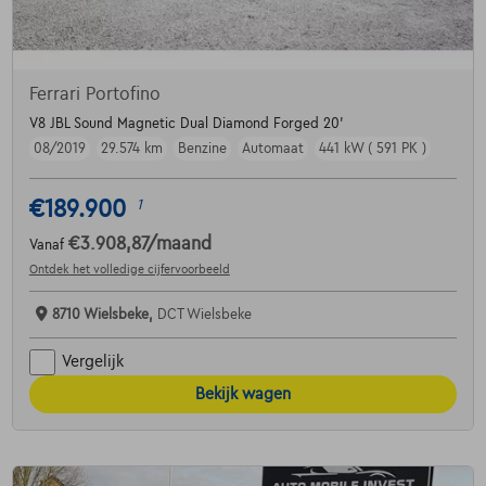
Ferrari Portofino
V8 JBL Sound Magnetic Dual Diamond Forged 20'
08/2019
29.574 km
Benzine
Automaat
441 kW ( 591 PK )
€189.900
1
€3.908,87
/maand
Vanaf
Ontdek het volledige cijfervoorbeeld
8710 Wielsbeke,
DCT Wielsbeke
Vergelijk
Bekijk wagen