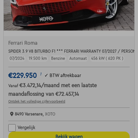
Ferrari Roma
SPIDER 3.9 V8 BITURBO F1 *** FERRARI WARRANTY 07/2027 / PERSONA
07/2024
19.500 km
Benzine
Automaat
456 kW ( 620 PK )
€229.950
1
✓
BTW aftrekbaar
€3.472,14
/maand
met een laatste
Vanaf
maandaflossing van
€72.457,14
Ontdek het volledige cijfervoorbeeld
8490 Varsenare,
XOTO
Vergelijk
Bekijk wagen