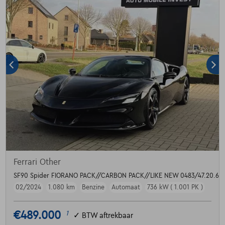
Ferrari Other
SF90 Spider FIORANO PACK//CARBON PACK//LIKE NEW 0483/47.20.60
02/2024
1.080 km
Benzine
Automaat
736 kW ( 1.001 PK )
€489.000
1
✓
BTW aftrekbaar