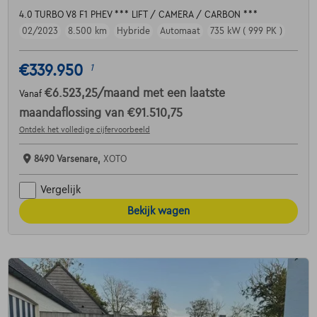
4.0 TURBO V8 F1 PHEV *** LIFT / CAMERA / CARBON ***
02/2023
8.500 km
Hybride
Automaat
735 kW ( 999 PK )
€339.950
1
€6.523,25
/maand
met een laatste
Vanaf
maandaflossing van
€91.510,75
Ontdek het volledige cijfervoorbeeld
8490 Varsenare,
XOTO
Vergelijk
Bekijk wagen