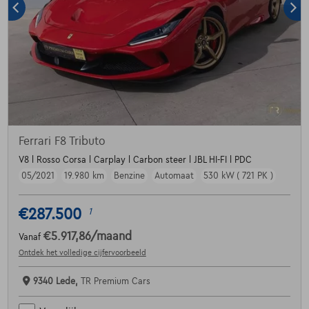
Ferrari F8 Tributo
V8 l Rosso Corsa l Carplay l Carbon steer l JBL HI-FI l PDC
05/2021
19.980 km
Benzine
Automaat
530 kW ( 721 PK )
€287.500
1
€5.917,86
/maand
Vanaf
Ontdek het volledige cijfervoorbeeld
9340 Lede,
TR Premium Cars