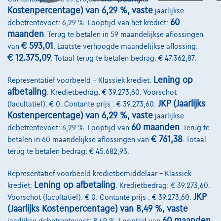
Diensten & Oplossingen
Kostenpercentage) van 6,29 %, vaste
jaarlijkse
60
debetrentevoet: 6,29 %. Looptijd van het krediet:
Pechverhelping verzekering
maanden
. Terug te betalen in 59 maandelijkse aflossingen
€ 593,01
van
. Laatste verhoogde maandelijkse aflossing:
Financiering
€ 12.375,09
. Totaal terug te betalen bedrag: € 47.362,87.
Autoverzekering
Lening op
Representatief voorbeeld – Klassiek krediet:
Lease en persoonlijke lease
afbetaling
. Kredietbedrag: € 39.273,60. Voorschot
JKP (Jaarlijks
(facultatief): € 0. Contante prijs : € 39.273,60.
Kostenpercentage) van 6,29 %, vaste
jaarlijkse
Over Ons
60 maanden
debetrentevoet: 6,29 %. Looptijd van
. Terug te
Word klant
€ 761,38
betalen in 60 maandelijkse aflossingen van
. Totaal
terug te betalen bedrag: € 45.682,93.
Wie zijn we
Representatief voorbeeld kredietbemiddelaar – Klassiek
Kwaliteitscharter
Lening op afbetaling
krediet:
. Kredietbedrag: € 39.273,60.
Onze dealers
JKP
Voorschot (facultatief): € 0. Contante prijs : € 39.273,60.
(Jaarlijks Kostenpercentage) van 8,49 %, vaste
Onze partners
60 maanden
jaarlijkse debetrentevoet: 8,49 %. Looptijd van
.