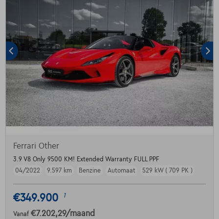
Ferrari Other
3.9 V8 Only 9500 KM! Extended Warranty FULL PPF
04/2022
9.597 km
Benzine
Automaat
529 kW ( 709 PK )
€349.900
1
€7.202,29
/maand
Vanaf