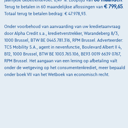
€ 799,65
Onze team
Terug te betalen in 60 maandelijkse aflossingen van
.
Totaal terug te betalen bedrag: € 47.978,93.
Contact
Onder voorbehoud van aanvaarding van uw kredietaanvraag
door Alpha Credit s.a., kredietverstrekker, Warandeberg 8/3,
1000 Brussel, BTW BE 0445.781.316, RPM Brussel. Adverteerder:
@2024 TCS Mobility SA/NV Copyright
TCS Mobility S.A., agent in nevenfunctie, Boulevard Albert II 4,
B12, 1000 Brussel, BTW BE 1003.765.106, BE93 0019 6639 0767,
Algemene Voorwaarden
RPM Brussel. Het aangaan van een lening op afbetaling valt
Bijstandsvoorwaarden
onder de wetgeving op het consumentenkrediet, meer bepaald
onder boek VII van het Wetboek van economisch recht.
Privacyverklaring
Cookiebeleid
Kwaliteitscharter
Site Map
Login