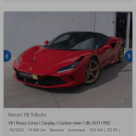
Ferrari F8 Tributo
V8 l Rosso Corsa l Carplay l Carbon steer l JBL HI-FI l PDC
05/2021
19.980 km
Benzine
Automaat
530 kW ( 721 PK )