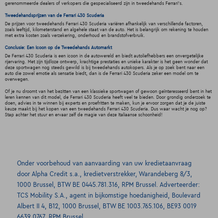
gerenommeerde dealers of verkopers die gespecialiseerd zijn in tweedehands Ferrari's.
Tweedehandsprijzen van de Ferrari 430 Scuderia
De prijzen voor tweedehands Ferrari 430 Scuderia variëren afhankelijk van verschillende factoren,
zoals leeftijd, kilometerstand en algehele staat van de auto. Het is belangrijk om rekening te houden
met extra kosten zoals verzekering, onderhoud en brandstofverbruik.
Conclusie: Een Icoon op de Tweedehands Automarkt
De Ferrari 430 Scuderia is een icoon in de autowereld en biedt autoliefhebbers een onvergetelijke
rijervaring. Met zijn tijdloze ontwerp, krachtige prestaties en unieke karakter is het geen wonder dat
deze sportwagen nog steeds gewild is bij tweedehands autokopers. Als je op zoek bent naar een
auto die zowel emotie als sensatie biedt, dan is de Ferrari 430 Scuderia zeker een model om te
overwegen.
Of je nu droomt van het bezitten van een klassieke sportwagen of gewoon geïnteresseerd bent in het
leren kennen van dit model, de Ferrari 430 Scuderia heeft veel te bieden. Door grondig onderzoek te
doen, advies in te winnen bij experts en proefritten te maken, kun je ervoor zorgen dat je de juiste
keuze maakt bij het kopen van een tweedehands Ferrari 430 Scuderia. Dus waar wacht je nog op?
Stap achter het stuur en ervaar zelf de magie van deze Italiaanse schoonheid!
Onder voorbehoud van aanvaarding van uw kredietaanvraag
door Alpha Credit s.a., kredietverstrekker, Warandeberg 8/3,
1000 Brussel, BTW BE 0445.781.316, RPM Brussel. Adverteerder:
TCS Mobility S.A., agent in bijkomstige hoedanigheid, Boulevard
Albert II 4, B12, 1000 Brussel, BTW BE 1003.765.106, BE93 0019
6639 0767, RPM Brussel.