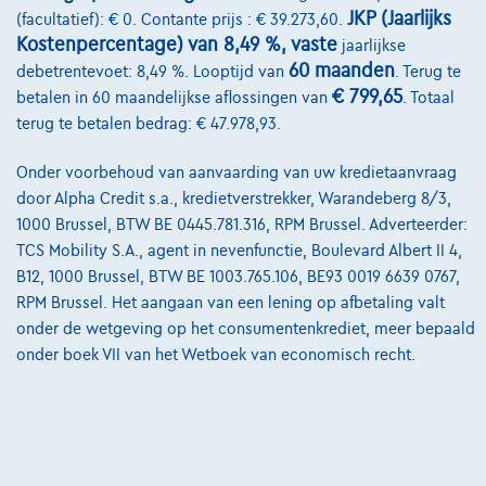
Contact
JKP (Jaarlijks
(facultatief): € 0. Contante prijs : € 39.273,60.
Kostenpercentage) van 8,49 %, vaste
jaarlijkse
60 maanden
debetrentevoet: 8,49 %. Looptijd van
. Terug te
€ 799,65
betalen in 60 maandelijkse aflossingen van
. Totaal
@2024 TCS Mobility SA/NV Copyright
terug te betalen bedrag: € 47.978,93.
Algemene Voorwaarden
Onder voorbehoud van aanvaarding van uw kredietaanvraag
Bijstandsvoorwaarden
door Alpha Credit s.a., kredietverstrekker, Warandeberg 8/3,
1000 Brussel, BTW BE 0445.781.316, RPM Brussel. Adverteerder:
Privacyverklaring
TCS Mobility S.A., agent in nevenfunctie, Boulevard Albert II 4,
B12, 1000 Brussel, BTW BE 1003.765.106, BE93 0019 6639 0767,
Cookiebeleid
RPM Brussel. Het aangaan van een lening op afbetaling valt
Kwaliteitscharter
onder de wetgeving op het consumentenkrediet, meer bepaald
onder boek VII van het Wetboek van economisch recht.
Site Map
Login