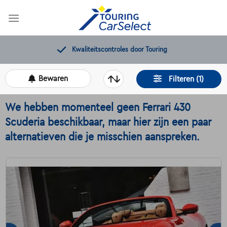
Skip
to
content
Gratis 12 maanden pechverhelping
Bewaren
Filteren (1)
We hebben momenteel geen Ferrari 430
Scuderia beschikbaar, maar hier zijn een paar
alternatieven die je misschien aanspreken.