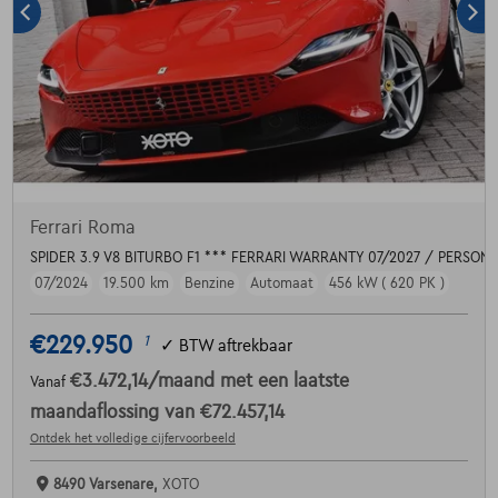
Ferrari Roma
SPIDER 3.9 V8 BITURBO F1 *** FERRARI WARRANTY 07/2027 / PERSONA
07/2024
19.500 km
Benzine
Automaat
456 kW ( 620 PK )
€229.950
1
✓
BTW aftrekbaar
€3.472,14
/maand
met een laatste
Vanaf
maandaflossing van
€72.457,14
Ontdek het volledige cijfervoorbeeld
8490 Varsenare,
XOTO