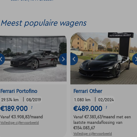
Meest populaire wagens
Ferrari Portofino
Ferrari Other
|
|
29.574 km
08/2019
1.080 km
02/2024
€189.900
€489.000
1
1
Vanaf
€3.908,87
/maand
Vanaf
€7.383,67
/maand
met een
laatste maandaflossing van
Volledige cijfervoorbeeld
€154.083,67
Volledige cijfervoorbeeld