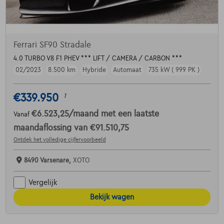
Ferrari SF90 Stradale
4.0 TURBO V8 F1 PHEV *** LIFT / CAMERA / CARBON ***
02/2023
8.500 km
Hybride
Automaat
735 kW ( 999 PK )
€339.950
1
€6.523,25
/maand
met een laatste
Vanaf
maandaflossing van
€91.510,75
Ontdek het volledige cijfervoorbeeld
8490 Varsenare,
XOTO
Vergelijk
Bekijk wagen