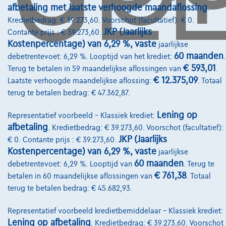
Pechverhelping verzekering
afbetaling met laatste verhoogde maandaflossing
.
Kredietbedrag: € 39.273,60. Voorschot (facultatief): € 0.
Financiering
JKP (Jaarlijks
Contante prijs : € 39.273,60.
Autoverzekering
Kostenpercentage) van 6,29 %, vaste
jaarlijkse
60 maanden
debetrentevoet: 6,29 %. Looptijd van het krediet:
.
Lease en persoonlijke lease
€ 593,01
Terug te betalen in 59 maandelijkse aflossingen van
.
€ 12.375,09
Laatste verhoogde maandelijkse aflossing:
. Totaal
terug te betalen bedrag: € 47.362,87.
Over Ons
Word klant
Lening op
Representatief voorbeeld – Klassiek krediet:
afbetaling
. Kredietbedrag: € 39.273,60. Voorschot (facultatief):
Wie zijn we
JKP (Jaarlijks
€ 0. Contante prijs : € 39.273,60.
Kostenpercentage) van 6,29 %, vaste
jaarlijkse
Kwaliteitscharter
60 maanden
debetrentevoet: 6,29 %. Looptijd van
. Terug te
Onze dealers
€ 761,38
betalen in 60 maandelijkse aflossingen van
. Totaal
terug te betalen bedrag: € 45.682,93.
Onze partners
Representatief voorbeeld kredietbemiddelaar – Klassiek krediet:
Onze team
Lening op afbetaling
. Kredietbedrag: € 39.273,60. Voorschot