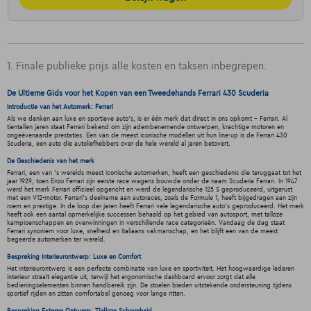
1. Finale publieke prijs alle kosten en taksen inbegrepen.
De Ultieme Gids voor het Kopen van een Tweedehands Ferrari 430 Scuderia
Introductie van het Automerk: Ferrari
Als we denken aan luxe en sportieve auto's, is er één merk dat direct in ons opkomt - Ferrari. Al
tientallen jaren staat Ferrari bekend om zijn adembenemende ontwerpen, krachtige motoren en
ongeëvenaarde prestaties. Een van de meest iconische modellen uit hun line-up is de Ferrari 430
Scuderia, een auto die autoliefhebbers over de hele wereld al jaren betovert.
De Geschiedenis van het merk
Ferrari, een van 's werelds meest iconische automerken, heeft een geschiedenis die teruggaat tot het
jaar 1929, toen Enzo Ferrari zijn eerste race wagens bouwde onder de naam Scuderia Ferrari. In 1947
werd het merk Ferrari officieel opgericht en werd de legendarische 125 S geproduceerd, uitgerust
met een V12-motor. Ferrari's deelname aan autoraces, zoals de Formule 1, heeft bijgedragen aan zijn
roem en prestige. In de loop der jaren heeft Ferrari vele legendarische auto's geproduceerd. Het merk
heeft ook een aantal opmerkelijke successen behaald op het gebied van autosport, met talloze
kampioenschappen en overwinningen in verschillende race categorieën. Vandaag de dag staat
Ferrari synoniem voor luxe, snelheid en Italiaans vakmanschap, en het blijft een van de meest
begeerde automerken ter wereld.
Bespreking Interieurontwerp: Luxe en Comfort
Het interieurontwerp is een perfecte combinatie van luxe en sportiviteit. Het hoogwaardige lederen
interieur straalt elegantie uit, terwijl het ergonomische dashboard ervoor zorgt dat alle
bedieningselementen binnen handbereik zijn. De stoelen bieden uitstekende ondersteuning tijdens
sportief rijden en zitten comfortabel genoeg voor lange ritten.
Bespreking Externe Ontwerp: Tijdloze Schoonheid