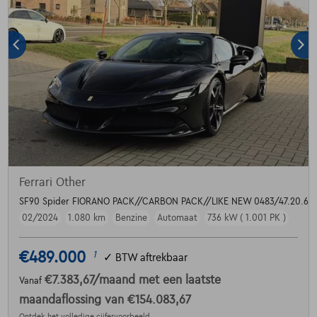
Ferrari Other
SF90 Spider FIORANO PACK//CARBON PACK//LIKE NEW 0483/47.20.60
02/2024
1.080 km
Benzine
Automaat
736 kW ( 1.001 PK )
€489.000
1
✓
BTW aftrekbaar
€7.383,67
/maand
met een laatste
Vanaf
maandaflossing van
€154.083,67
Ontdek het volledige cijfervoorbeeld