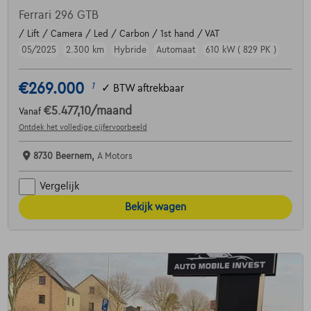
Ferrari 296 GTB
/ Lift / Camera / Led / Carbon / 1st hand / VAT
05/2025
2.300 km
Hybride
Automaat
610 kW ( 829 PK )
€269.000
1
✓
BTW aftrekbaar
€5.477,10
/maand
Vanaf
Ontdek het volledige cijfervoorbeeld
8730 Beernem,
A Motors
Vergelijk
Bekijk wagen