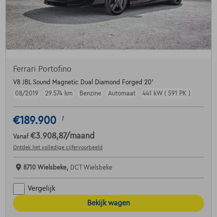
Ferrari Portofino
V8 JBL Sound Magnetic Dual Diamond Forged 20'
08/2019
29.574 km
Benzine
Automaat
441 kW ( 591 PK )
€189.900
1
€3.908,87
/maand
Vanaf
Ontdek het volledige cijfervoorbeeld
8710 Wielsbeke,
DCT Wielsbeke
Vergelijk
Bekijk wagen