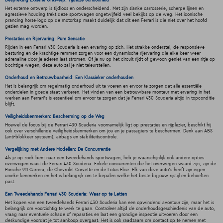
Het externe ontwerp is tijdloos en onderscheidend. Met zijn slanke carrosserie, scherpe lijnen en
agressieve houding trekt deze sportwagen ongetwijfeld veel bekijks op de weg. Het iconische
prancing horse-logo op de motorkap maakt duidelijk dat dit een Ferrari is die niet over het hoofd
gezien mag worden.
Prestaties en Rijervaring: Pure Sensatie
Rijden in een Ferrari 430 Scuderia is een ervaring op zich. Het strakke onderstel, de responsieve
besturing en de krachtige remmen zorgen voor een dynamische rijervaring die elke keer weer
adrenaline door je aderen laat stromen. Of je nu op het circuit rijdt of gewoon geniet van een ritje op
bochtige wegen, deze auto zal je niet teleurstellen.
Onderhoud en Betrouwbaarheid: Een Klassieker onderhouden
Het is belangrijk om regelmatig onderhoud uit te voeren en ervoor te zorgen dat alle essentiële
onderdelen in goede staat verkeren. Het vinden van een betrouwbare monteur met ervaring in het
werken aan Ferrari's is essentieel om ervoor te zorgen dat je Ferrari 430 Scuderia altijd in topconditie
blijft.
Veiligheidskenmerken: Bescherming op de Weg
Hoewel de focus bij de Ferrari 430 Scuderia voornamelijk ligt op prestaties en rijplezier, beschikt hij
ook over verschillende veiligheidskenmerken om jou en je passagiers te beschermen. Denk aan ABS
(anti-blokkeer systeem), airbags en stabiliteitscontrole.
Vergelijking met Andere Modellen: De Concurrentie
Als je op zoek bent naar een tweedehands sportwagen, heb je waarschijnlijk ook andere opties
overwogen naast de Ferrari 430 Scuderia. Enkele concurrenten die het overwegen waard zijn, zijn de
Porsche 911 Carrera, de Chevrolet Corvette en de Lotus Elise. Elk van deze auto's heeft zijn eigen
unieke kenmerken en het is belangrijk om te bepalen welke het beste bij jouw rijstijl en behoeften
past.
Een Tweedehands Ferrari 430 Scuderia: Waar op te Letten
Het kopen van een tweedehands Ferrari 430 Scuderia kan een opwindend avontuur zijn, maar het is
belangrijk om voorzichtig te werk te gaan. Controleer altijd de onderhoudsgeschiedenis van de auto,
vraag naar eventuele schade of reparaties en laat een grondige inspectie uitvoeren door een
deskundige voordat je tot aankoop overgaat. Het is ook raadzaam om contact op te nemen met