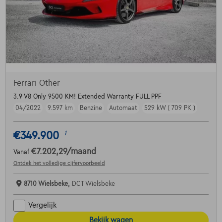
Ferrari Other
3.9 V8 Only 9500 KM! Extended Warranty FULL PPF
04/2022
9.597 km
Benzine
Automaat
529 kW ( 709 PK )
€349.900
1
€7.202,29
/maand
Vanaf
Ontdek het volledige cijfervoorbeeld
8710 Wielsbeke,
DCT Wielsbeke
Vergelijk
Bekijk wagen