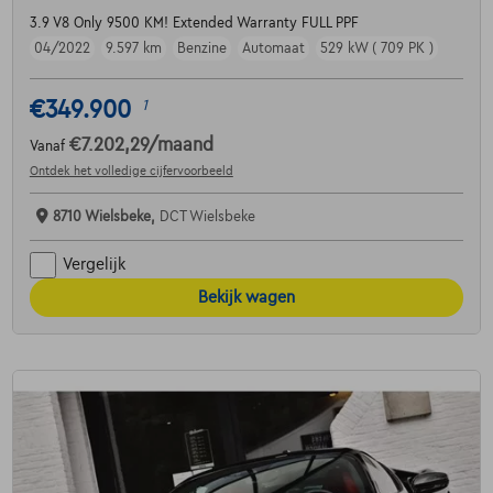
3.9 V8 Only 9500 KM! Extended Warranty FULL PPF
04/2022
9.597 km
Benzine
Automaat
529 kW ( 709 PK )
€349.900
1
€7.202,29
/maand
Vanaf
Ontdek het volledige cijfervoorbeeld
8710 Wielsbeke,
DCT Wielsbeke
Vergelijk
Bekijk wagen