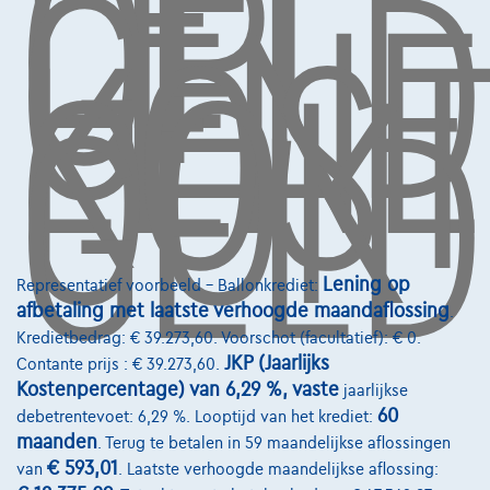
LET
OP,
GELD
LEN
KOST
OOK
Koning Albert II-laan 4, B12
GELD
1000 Brussel
Diensten & Oplossingen
Pechverhelping verzekering
Financiering
Lening op
Representatief voorbeeld – Ballonkrediet:
Autoverzekering
afbetaling met laatste verhoogde maandaflossing
.
Lease en persoonlijke lease
Kredietbedrag: € 39.273,60. Voorschot (facultatief): € 0.
JKP (Jaarlijks
Contante prijs : € 39.273,60.
Kostenpercentage) van 6,29 %, vaste
jaarlijkse
Over Ons
60
debetrentevoet: 6,29 %. Looptijd van het krediet:
maanden
. Terug te betalen in 59 maandelijkse aflossingen
Word klant
€ 593,01
van
. Laatste verhoogde maandelijkse aflossing:
Wie zijn we