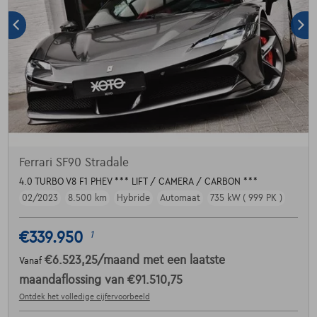
Ferrari SF90 Stradale
4.0 TURBO V8 F1 PHEV *** LIFT / CAMERA / CARBON ***
02/2023
8.500 km
Hybride
Automaat
735 kW ( 999 PK )
€339.950
1
€6.523,25
/maand
met een laatste
Vanaf
maandaflossing van
€91.510,75
Ontdek het volledige cijfervoorbeeld