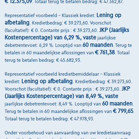
€ 12.375,09
. Totaal terug te betalen bedrag: € 47.362,87.
Kwaliteitscharter
Lening op
Representatief voorbeeld – Klassiek krediet:
afbetaling
. Kredietbedrag: € 39.273,60. Voorschot
Onze dealers
JKP (Jaarlijks
(facultatief): € 0. Contante prijs : € 39.273,60.
Onze partners
Kostenpercentage) van 6,29 %, vaste
jaarlijkse
60 maanden
debetrentevoet: 6,29 %. Looptijd van
. Terug te
Onze team
€ 761,38
betalen in 60 maandelijkse aflossingen van
. Totaal
Contact
terug te betalen bedrag: € 45.682,93.
Representatief voorbeeld kredietbemiddelaar – Klassiek
Lening op afbetaling
krediet:
. Kredietbedrag: € 39.273,60.
@2024 TCS Mobility SA/NV Copyright
JKP
Voorschot (facultatief): € 0. Contante prijs : € 39.273,60.
(Jaarlijks Kostenpercentage) van 8,49 %, vaste
Algemene Voorwaarden
60 maanden
jaarlijkse debetrentevoet: 8,49 %. Looptijd van
.
€ 799,65
Terug te betalen in 60 maandelijkse aflossingen van
.
Bijstandsvoorwaarden
Totaal terug te betalen bedrag: € 47.978,93.
Privacyverklaring
Onder voorbehoud van aanvaarding van uw kredietaanvraag
Cookiebeleid