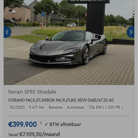
Ferrari SF90 Stradale
FIORANO PACK//CARBON PACK//LIKE NEW 0483/47.20.60
02/2021
9.477 km
Benzine
Automaat
736 kW ( 1.001 PK )
€399.900
1
✓
BTW aftrekbaar
€7.929,30
/maand
Vanaf