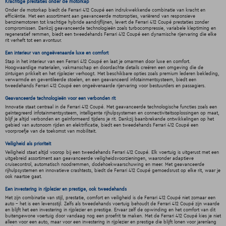
Krachtige prestaties onder de motorkap
Onder de motorkap biedt de Ferrari 412 Coupé een indrukwekkende combinatie van kracht en
efficiëntie. Met een assortiment aan geavanceerde motoropties, variërend van responsieve
benzinemotoren tot krachtige hybride aandrijflijnen, levert de Ferrari 412 Coupé prestaties zonder
compromissen. Dankzij geavanceerde technologieën zoals turbocompressie, variabele kleptiming en
regeneratief remmen, biedt een tweedehands Ferrari 412 Coupé een dynamische rijervaring die elke
rit verheft tot een avontuur.
Een interieur van ongeëvenaarde luxe en comfort
Stap in het interieur van een Ferrari 412 Coupé en laat je omarmen door luxe en comfort.
Hoogwaardige materialen, vakmanschap en doordachte details creëren een omgeving die de
zintuigen prikkelt en het rijplezier verhoogt. Met beschikbare opties zoals premium lederen bekleding,
verwarmde en geventileerde stoelen, en een geavanceerd infotainmentsysteem, biedt een
tweedehands Ferrari 412 Coupé een ongeëvenaarde rijervaring voor bestuurders en passagiers.
Geavanceerde technologieën voor een verbonden rit
Innovatie staat centraal in de Ferrari 412 Coupé. Met geavanceerde technologische functies zoals een
geïntegreerd infotainmentsysteem, intelligente rijhulpsystemen en connectiviteitsoplossingen op maat,
blijf je altijd verbonden en geïnformeerd tijdens je rit. Dankzij baanbrekende ontwikkelingen op het
gebied van autonoom rijden en elektrificatie, biedt een tweedehands Ferrari 412 Coupé een
voorproefje van de toekomst van mobiliteit.
Veiligheid als prioriteit
Veiligheid staat altijd voorop bij een tweedehands Ferrari 412 Coupé. Elk voertuig is uitgerust met een
uitgebreid assortiment aan geavanceerde veiligheidsvoorzieningen, waaronder adaptieve
cruisecontrol, automatisch noodremmen, dodehoekwaarschuwing en meer. Met geavanceerde
rijhulpsystemen en innovatieve crashtests, biedt de Ferrari 412 Coupé gemoedsrust op elke rit, waar je
ook naartoe gaat.
Een investering in rijplezier en prestige, ook tweedehands
Met zijn combinatie van stijl, prestatie, comfort en veiligheid is de Ferrari 412 Coupé niet zomaar een
auto - het is een levensstijl. Zelfs als tweedehands voertuig behoudt de Ferrari 412 Coupé zijn waarde
en blijft het een investering in rijplezier en prestige. Ervaar zelf de opwinding en het comfort van dit
buitengewone voertuig door vandaag nog een proefrit te maken. Met de Ferrari 412 Coupé kies je niet
alleen voor een auto, maar voor een investering in rijplezier en prestige die blijft lonen voor jarenlang