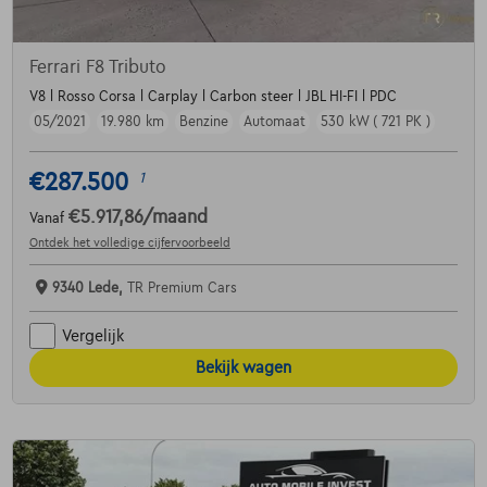
Ferrari F8 Tributo
V8 l Rosso Corsa l Carplay l Carbon steer l JBL HI-FI l PDC
05/2021
19.980 km
Benzine
Automaat
530 kW ( 721 PK )
€287.500
1
€5.917,86
/maand
Vanaf
Ontdek het volledige cijfervoorbeeld
9340 Lede,
TR Premium Cars
Vergelijk
Bekijk wagen