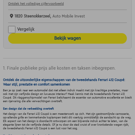
Ontdek het volledige cijfervoorbeeld
1820 Steenokkerzeel,
Auto Mobile Invest
Vergelijk
Bekijk wagen
1. Finale publieke prijs alle kosten en taksen inbegrepen.
Ontdek de uitzonderlijke eigenschappen van de tweedehands Ferrari 412 Coupé:
Waar stijl, prestatie en comfort samenkomen
Ben je op zoek naar een automodel dat niet alleen indruk maakt met zijn krachtige prestaties, maar
ook met zijn verfijnde design en luxueuze interieur? Maak kennis met de tweedehands Ferrari 412
Coupé. Dit vlaggenschipmodel van Ferrari belichaamt de essentie van automotive excellentie en biedt
een rijervaring die alle verwachtingen overtreft.
Een design dat de verbeelding overtreft
Het design van de Ferrari 412 Coupé is een meesterwerk op zich. Met zijn gestroomlijnde carrosserie,
opvallende grille en kenmerkende koplampen trekt dit voertuig onmiddellijk de aandacht op de weg.
Elk aspect van het design is doordacht ontworpen om een blijvende indruk achter te laten, van de
elegante lijnen tot de verfijnde details. Of je nu door de stad cruist of over kronkelende wegen rijdt,
de tweedehands Ferrari 412 Coupé is een lust voor het oog.