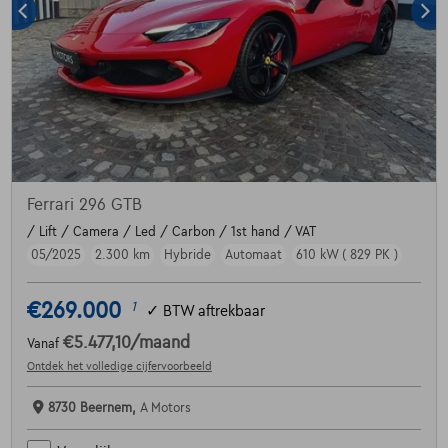
Ferrari 296 GTB
/ Lift / Camera / Led / Carbon / 1st hand / VAT
05/2025
2.300 km
Hybride
Automaat
610 kW ( 829 PK )
€269.000
1
✓
BTW aftrekbaar
€5.477,10
/maand
Vanaf
Ontdek het volledige cijfervoorbeeld
8730 Beernem,
A Motors