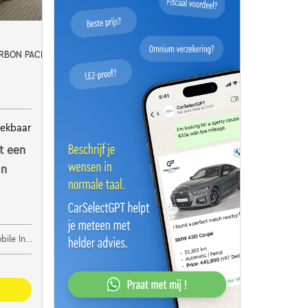
RBON PACK//LIKE NEW 0483/47.20.60
rekbaar
t een
an
e Invest