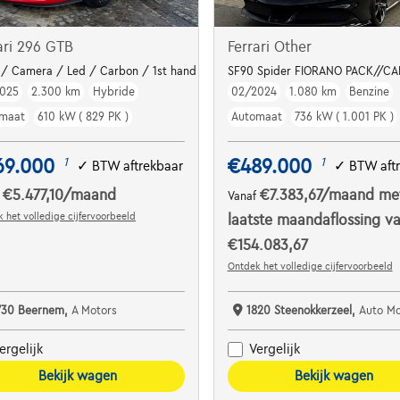
ari 296 GTB
Ferrari Other
/2027 / PERSONALISTATION PACK ***
t / Camera / Led / Carbon / 1st hand / VAT
SF90 Spider FIORANO PACK//CA
025
2.300 km
Hybride
02/2024
1.080 km
Benzine
maat
610 kW ( 829 PK )
Automaat
736 kW ( 1.001 PK )
69.000
€489.000
1
1
✓
BTW aftrekbaar
✓
BTW aft
€5.477,10
/maand
€7.383,67
/maand
me
f
Vanaf
 het volledige cijfervoorbeeld
laatste maandaflossing v
€154.083,67
Ontdek het volledige cijfervoorbeeld
730 Beernem,
A Motors
1820 Steenokkerzeel,
Auto Mobil
ergelijk
Vergelijk
Bekijk wagen
Bekijk wagen