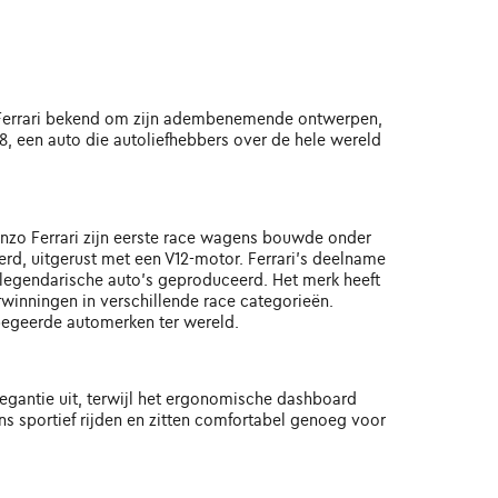
taat Ferrari bekend om zijn adembenemende ontwerpen,
8, een auto die autoliefhebbers over de hele wereld
 Enzo Ferrari zijn eerste race wagens bouwde onder
erd, uitgerust met een V12-motor. Ferrari's deelname
le legendarische auto's geproduceerd. Het merk heeft
inningen in verschillende race categorieën.
 begeerde automerken ter wereld.
elegantie uit, terwijl het ergonomische dashboard
ns sportief rijden en zitten comfortabel genoeg voor