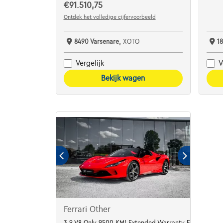
€91.510,75
Ontdek het volledige cijfervoorbeeld
8490 Varsenare,
XOTO
1
Vergelijk
V
Bekijk wagen
Ferrari Other
3.9 V8 Only 9500 KM! Extended Warranty FULL PPF