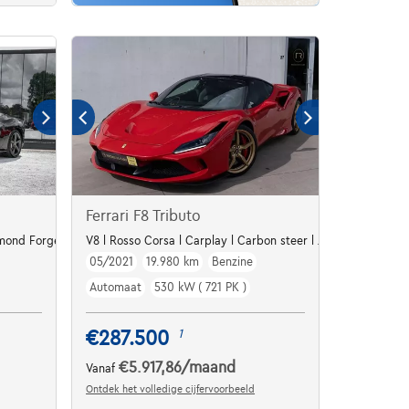
Ferrari F8 Tributo
mond Forged 20'
V8 l Rosso Corsa l Carplay l Carbon steer l JBL HI-FI l PDC
05/2021
19.980 km
Benzine
Automaat
530 kW ( 721 PK )
€287.500
1
€5.917,86
/maand
Vanaf
Ontdek het volledige cijfervoorbeeld