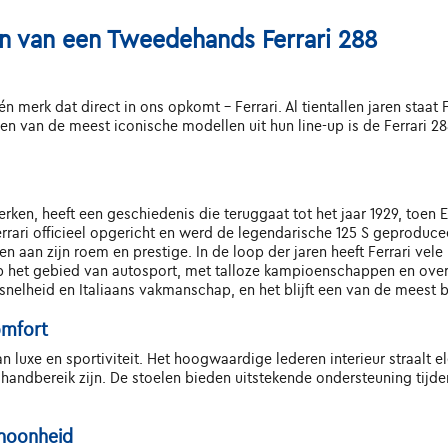
n van een Tweedehands Ferrari 288
één merk dat direct in ons opkomt - Ferrari. Al tientallen jaren s
n van de meest iconische modellen uit hun line-up is de Ferrari 28
rken, heeft een geschiedenis die teruggaat tot het jaar 1929, toen
rrari officieel opgericht en werd de legendarische 125 S geproduce
en aan zijn roem en prestige. In de loop der jaren heeft Ferrari ve
 het gebied van autosport, met talloze kampioenschappen en overw
snelheid en Italiaans vakmanschap, en het blijft een van de meest
omfort
n luxe en sportiviteit. Het hoogwaardige lederen interieur straalt 
handbereik zijn. De stoelen bieden uitstekende ondersteuning tijde
choonheid