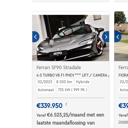
Ferrari SF90 Stradale
Ferr
4.0 TURBO V8 F1 PHEV *** LIFT / CAMERA / CARBON 
FIOR
02/2023
8.500 km
Hybride
02/2
Automaat
735 kW ( 999 PK )
Auto
€339.950
€3
1
€6.523,25
/maand
met een
Vanaf
Vana
Ontdek
laatste maandaflossing van