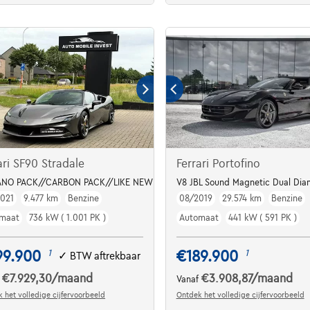
ari SF90 Stradale
Ferrari Portofino
***
ANO PACK//CARBON PACK//LIKE NEW 0483/47.20.60
V8 JBL Sound Magnetic Dual Dia
021
9.477 km
Benzine
08/2019
29.574 km
Benzine
maat
736 kW ( 1.001 PK )
Automaat
441 kW ( 591 PK )
99.900
€189.900
1
1
✓
BTW aftrekbaar
€7.929,30
/maand
€3.908,87
/maand
f
Vanaf
 het volledige cijfervoorbeeld
Ontdek het volledige cijfervoorbeeld