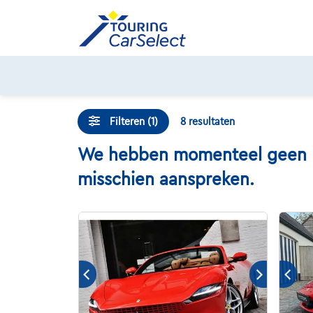
Skip
to
content
Filteren (1)
8
resultaten
We hebben momenteel geen Ferr
misschien aanspreken.