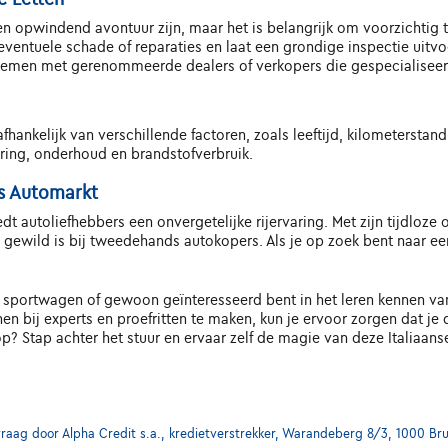
 opwindend avontuur zijn, maar het is belangrijk om voorzichtig te
ventuele schade of reparaties en laat een grondige inspectie uitv
emen met gerenommeerde dealers of verkopers die gespecialiseerd 
hankelijk van verschillende factoren, zoals leeftijd, kilometerstand
ring, onderhoud en brandstofverbruik.
s Automarkt
dt autoliefhebbers een onvergetelijke rijervaring. Met zijn tijdloze 
wild is bij tweedehands autokopers. Als je op zoek bent naar een 
 sportwagen of gewoon geïnteresseerd bent in het leren kennen van 
n bij experts en proefritten te maken, kun je ervoor zorgen dat je 
? Stap achter het stuur en ervaar zelf de magie van deze Italiaan
ag door Alpha Credit s.a., kredietverstrekker, Warandeberg 8/3, 1000 Bru