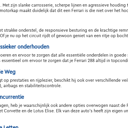
 Met zijn slanke carrosserie, scherpe lijnen en agressieve houding
otorkap maakt duidelijk dat dit een Ferrari is die niet over het h
 Het strakke onderstel, de responsieve besturing en de krachtige re
f je nu op het circuit rijdt of gewoon geniet van een ritje op bocht
ssieker onderhouden
voeren en ervoor te zorgen dat alle essentiële onderdelen in goede
essentieel om ervoor te zorgen dat je Ferrari 288 altijd in topconditi
de Weg
t op prestaties en rijplezier, beschikt hij ook over verschillende v
airbags en stabiliteitscontrole.
ncurrentie
gen, heb je waarschijnlijk ook andere opties overwogen naast de F
et Corvette en de Lotus Elise. Elk van deze auto's heeft zijn eigen 
e Letten