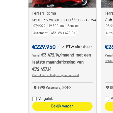
Ferrari Roma
Ferr
SPIDER 3.9 V8 BITURBO F1 *** FERRARI WARRANTY 07
/ Lif
07/2024
19.500 km
Benzine
05/2
Automaat
456 kW ( 620 PK )
Auto
€229.950
€2
1
✓
BTW aftrekbaar
€3.472,14
/maand
met een
Vanaf
Vana
Ontdek
laatste maandaflossing van
€72.457,14
Ontdek het volledige cijfervoorbeeld
8490 Varsenare,
XOTO
8
Vergelijk
V
Bekijk wagen