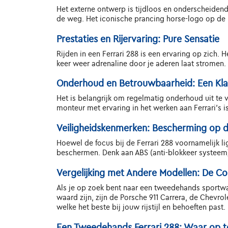
Het externe ontwerp is tijdloos en onderscheidend.
de weg. Het iconische prancing horse-logo op de m
Prestaties en Rijervaring: Pure Sensatie
Rijden in een Ferrari 288 is een ervaring op zich.
keer weer adrenaline door je aderen laat stromen. O
Onderhoud en Betrouwbaarheid: Een Kla
Het is belangrijk om regelmatig onderhoud uit te 
monteur met ervaring in het werken aan Ferrari's is 
Veiligheidskenmerken: Bescherming op 
Hoewel de focus bij de Ferrari 288 voornamelijk lig
beschermen. Denk aan ABS (anti-blokkeer systeem), 
Vergelijking met Andere Modellen: De Co
Als je op zoek bent naar een tweedehands sportwa
waard zijn, zijn de Porsche 911 Carrera, de Chevrol
welke het beste bij jouw rijstijl en behoeften past.
Een Tweedehands Ferrari 288: Waar op t