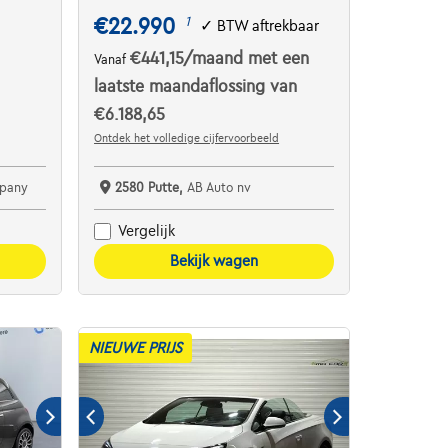
€22.990
1
✓
BTW aftrekbaar
€441,15
/maand
met een
Vanaf
laatste maandaflossing van
€6.188,65
Ontdek het volledige cijfervoorbeeld
pany
2580 Putte,
AB Auto nv
Vergelijk
Bekijk wagen
NIEUWE PRIJS