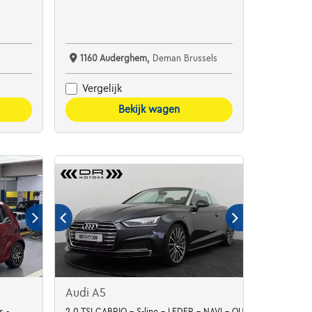
1160 Auderghem,
Deman Brussels
Vergelijk
Bekijk wagen
Audi A5
s -
2.0 TSI CABRIO - S-line - LEDER - NAVI - QUATTRO