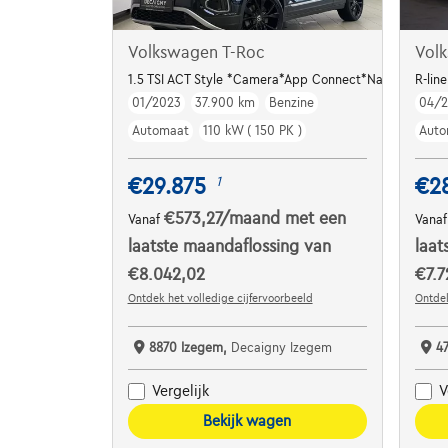
Volkswagen T-Roc
Vol
1.5 TSI ACT Style *Camera*App Connect*Navigatie
R-lin
01/2023
37.900 km
Benzine
04/
Automaat
110 kW ( 150 PK )
Auto
€29.875
€2
1
€573,27
/maand
met een
Vanaf
Vana
laatste maandaflossing van
laat
€8.042,02
€7.7
Ontdek het volledige cijfervoorbeeld
Ontdek
8870 Izegem,
Decaigny Izegem
4
Vergelijk
V
Bekijk wagen