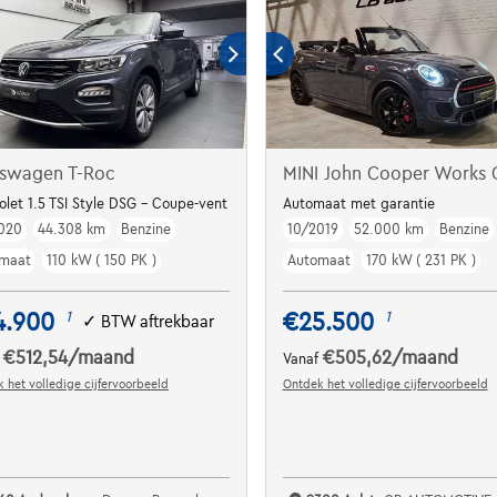
kswagen T-Roc
MINI John Cooper Works 
olet 1.5 TSI Style DSG - Coupe-vent
Automaat met garantie
020
44.308 km
Benzine
10/2019
52.000 km
Benzine
maat
110 kW ( 150 PK )
Automaat
170 kW ( 231 PK )
4.900
€25.500
1
1
✓
BTW aftrekbaar
€512,54
/maand
€505,62
/maand
f
Vanaf
 het volledige cijfervoorbeeld
Ontdek het volledige cijfervoorbeeld