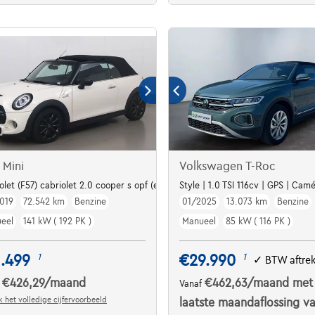
 Mini
Volkswagen T-Roc
 GPS, Car-Play
olet (F57) cabriolet 2.0 cooper s opf (eu6d-temp) 192
Style | 1.0 TSI 116cv | GPS | Cam
019
72.542 km
Benzine
01/2025
13.073 km
Benzine
eel
141 kW ( 192 PK )
Manueel
85 kW ( 116 PK )
.499
€29.990
1
1
✓
BTW aftre
€426,29
/maand
€462,63
/maand
met
f
Vanaf
 het volledige cijfervoorbeeld
laatste maandaflossing v