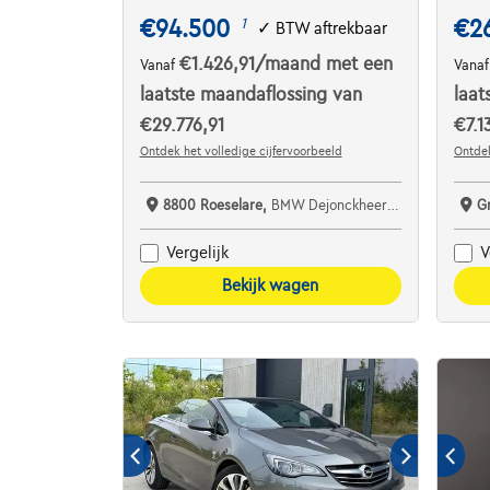
€94.500
€2
1
✓
BTW aftrekbaar
€1.426,91
/maand
met een
Vanaf
Vana
laatste maandaflossing van
laat
€29.776,91
€7.1
Ontdek het volledige cijfervoorbeeld
Ontdek
8800 Roeselare,
BMW Dejonckheere Roeselare
G
Vergelijk
V
Bekijk wagen