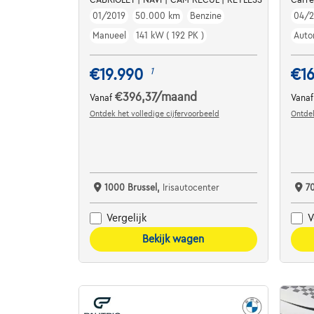
01/2019
50.000 km
Benzine
04/
Manueel
141 kW ( 192 PK )
Auto
€19.990
€1
1
€396,37
/maand
Vanaf
Vana
Ontdek het volledige cijfervoorbeeld
Ontdek
1000 Brussel,
Irisautocenter
7
Vergelijk
V
Bekijk wagen