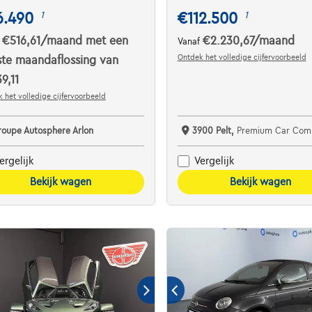
6.490
€112.500
1
1
€516,61
/maand
met een
€2.230,67
/maand
f
Vanaf
Ontdek het volledige cijfervoorbeeld
ste maandaflossing van
39,11
 het volledige cijfervoorbeeld
roupe Autosphere Arlon
3900 Pelt,
Premium Car Com
ergelijk
Vergelijk
Bekijk wagen
Bekijk wagen