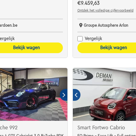
€9.459,63
Ontdek het volledige cijfervoorbeeld
ardoen.be
Groupe Autosphere Arlon
ergelijk
Vergelijk
Bekijk wagen
Bekijk wagen
sche 992
Smart Fortwo Cabrio
ra 4 GTS Cabriolet 3.0 Bi-Turbo PDK
EQ Prime - Face Lift - Full option