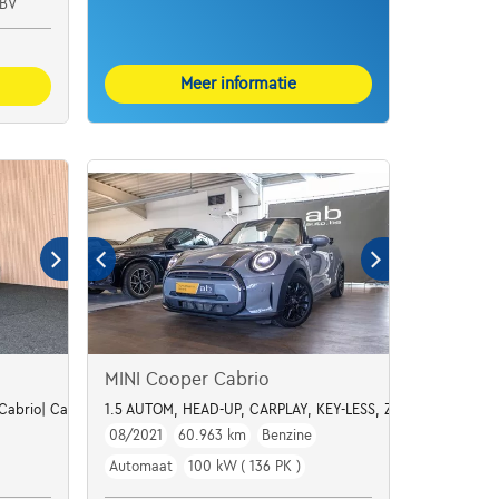
BV
Meer informatie
MINI Cooper Cabrio
| Cabrio| Carbon| Ceramic
1.5 AUTOM, HEAD-UP, CARPLAY, KEY-LESS, ZETELVERW
08/2021
60.963 km
Benzine
Automaat
100 kW ( 136 PK )