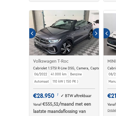
Volkswagen T-Roc
MINI
Cabriolet 1.5TSI R-Line DSG, Camera, Capteurs AV/AR,
Cabri
06/2022
41.000 km
Benzine
08/2
Automaat
110 kW ( 150 PK )
Manu
€28.950
€21
1
✓
BTW aftrekbaar
€555,52
/maand
met een
Vanaf
Vana
Ontdek
laatste maandaflossing van