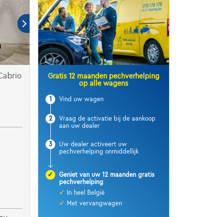
Cabrio
Gratis 12 maanden pechverhelping
op alle wagens
1
Vind uw wagen
2
Vraag de activatie bij de aankoop
aan uw dealer
3
Uw dealer activeert uw
pechverhelping onmiddellijk
✓
Geniet van uw 12 maanden gratis
pechverhelping
✓
In heel België
✓
Met vervangwagen