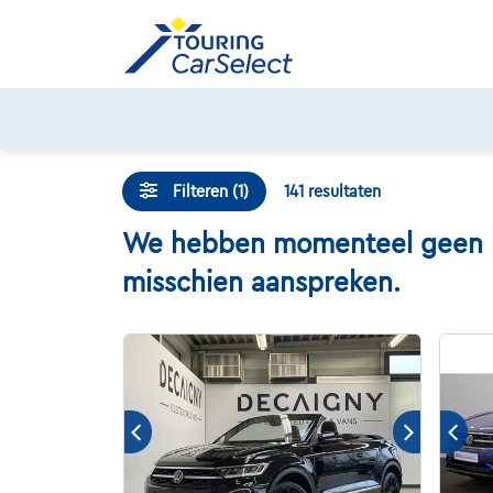
Skip
to
content
Filteren (1)
141
resultaten
We hebben momenteel geen Dod
misschien aanspreken.