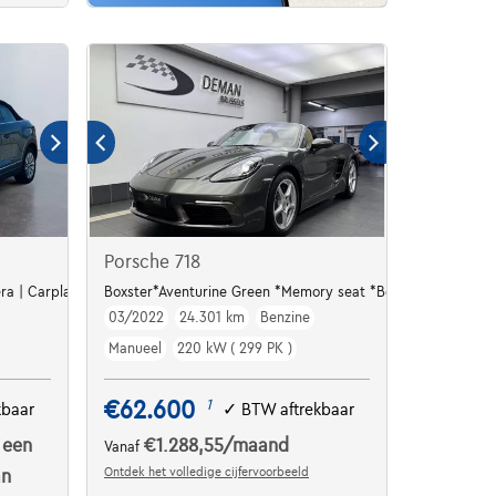
Porsche 718
éra | Carplay | Sièges AV Chauffants
Boxster*Aventurine Green *Memory seat *Bose * Cam
03/2022
24.301 km
Benzine
Manueel
220 kW ( 299 PK )
€62.600
1
kbaar
✓
BTW aftrekbaar
 een
€1.288,55
/maand
Vanaf
Ontdek het volledige cijfervoorbeeld
an