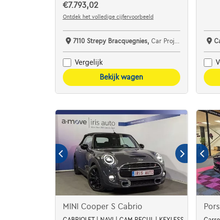
€7.793,02
Ontdek het volledige cijfervoorbeeld
7110 Strepy Bracquegnies,
Car Project
C
Vergelijk
V
Bekijk wagen
MINI Cooper S Cabrio
Por
CABRIOLET | NAVI | CAM RECUL | KEYLESS
Carre