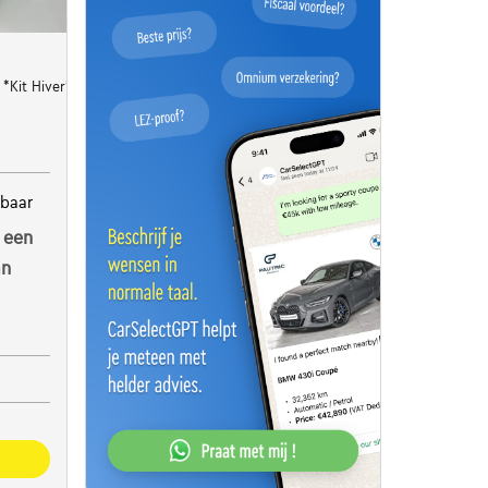
*Kit Hiver*
kbaar
 een
an