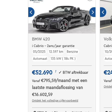
BMW 420
Vol
i Cabrio - 2ans/jaar garantie
Cabri
05/2025
12.597 km
Benzine
10/2
Automaat
135 kW ( 184 PK )
Auto
€52.690
€2
1
✓
BTW aftrekbaar
€795,59
/maand
met een
Vanaf
Vana
Ontdek
laatste maandaflossing van
€16.602,59
Ontdek het volledige cijfervoorbeeld