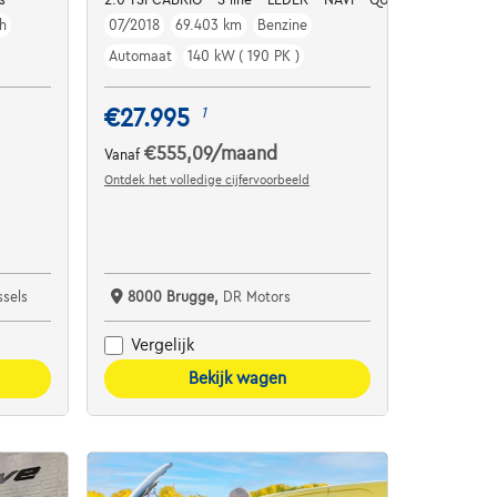
h
07/2018
69.403 km
Benzine
Automaat
140 kW ( 190 PK )
€27.995
1
€555,09
/maand
Vanaf
Ontdek het volledige cijfervoorbeeld
sels
8000 Brugge,
DR Motors
Vergelijk
Bekijk wagen