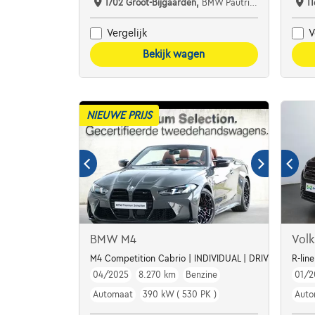
1702 Groot-Bijgaarden,
BMW Pautric Groot Bijgaarden
1
Vergelijk
V
Bekijk wagen
NIEUWE PRIJS
BMW M4
Vol
M4 Competition Cabrio | INDIVIDUAL | DRIVE PRO | H&
R-lin
04/2025
8.270 km
Benzine
01/2
Automaat
390 kW ( 530 PK )
Auto