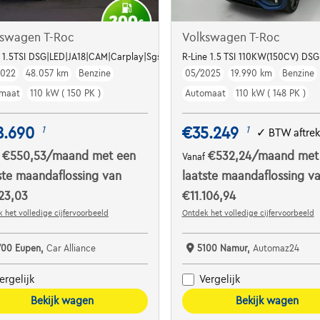
kswagen T-Roc
Volkswagen T-Roc
e 1.5TSI DSG|LED|JA18|CAM|Carplay|SgsChauf.|...
R-Line 1.5 TSI 110KW(150CV) DSG 
2022
48.057 km
Benzine
05/2025
19.990 km
Benzine
maat
110 kW ( 150 PK )
Automaat
110 kW ( 148 PK )
8.690
€35.249
1
1
✓
BTW aftre
€550,53
/maand
met een
€532,24
/maand
met
f
Vanaf
ste maandaflossing van
laatste maandaflossing v
23,03
€11.106,94
 het volledige cijfervoorbeeld
Ontdek het volledige cijfervoorbeeld
700 Eupen,
Car Alliance
5100 Namur,
Automaz24
ergelijk
Vergelijk
Bekijk wagen
Bekijk wagen