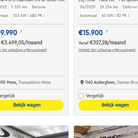
2022
5.335 km
Benzine
06/2020
26.254 km
Elektrisc
maat
353 kW ( 480 PK )
Automaat
60 kW ( 82 PK )
69.990
€15.900
1
1
€3.499,05
/maand
€327,28
/maand
f
Vanaf
 het volledige cijfervoorbeeld
Ontdek het volledige cijfervoorbeeld
000 Mons,
TransakAuto Mons
1160 Auderghem,
Deman Brus
ergelijk
Vergelijk
Bekijk wagen
Bekijk wagen