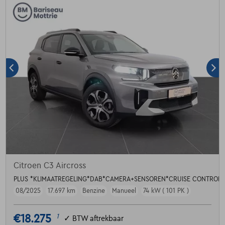
Citroen C3 Aircross
PLUS *KLIMAATREGELING*DAB*CAMERA+SENSOREN*CRUISE CONTROL*
08/2025
17.697 km
Benzine
Manueel
74 kW ( 101 PK )
€18.275
1
✓
BTW aftrekbaar