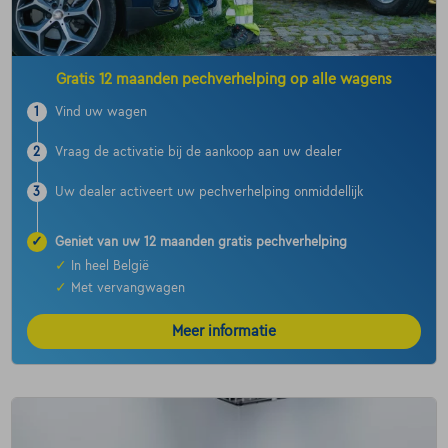
Gratis 12 maanden pechverhelping op alle wagens
1
Vind uw wagen
2
Vraag de activatie bij de aankoop aan uw dealer
3
Uw dealer activeert uw pechverhelping onmiddellijk
✓
Geniet van uw 12 maanden gratis pechverhelping
✓
In heel België
✓
Met vervangwagen
Meer informatie