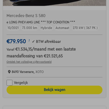
Mercedes-Benz S 580
e LONG PHEV AMG LINE *** TOP CONDITION ***
10/2021
73.000 km
Hybride
Automaat
270 kW ( 367 PK )
€79.950
1
✓
BTW aftrekbaar
€1.534,15
/maand
met een laatste
Vanaf
maandaflossing van
€21.521,65
Ontdek het volledige cijfervoorbeeld
8490 Varsenare,
XOTO
Vergelijk
Bekijk wagen