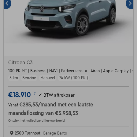
Citroen C3
100 PK MT | Business | NAVI | Parkeersens. a | Airco | Apple Carplay | Crui
5 km
Benzine
Manueel
74 kW ( 100 PK )
€18.910
1
✓
BTW aftrekbaar
€285,53
/maand
met een laatste
Vanaf
maandaflossing van
€5.958,53
Ontdek het volledige cijfervoorbeeld
2300 Turnhout,
Garage Barto