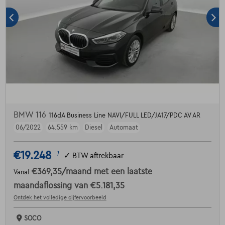
BMW 116
116dA Business Line NAVI/FULL LED/JA17/PDC AV AR
06/2022
64.559 km
Diesel
Automaat
€19.248
1
✓
BTW aftrekbaar
€369,35
/maand
met een laatste
Vanaf
maandaflossing van
€5.181,35
Ontdek het volledige cijfervoorbeeld
SOCO