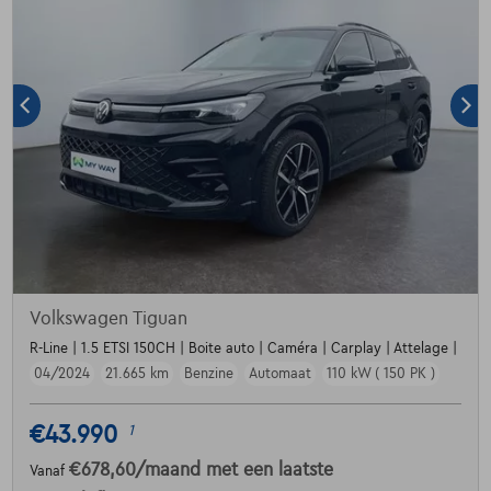
Volkswagen Tiguan
R-Line | 1.5 ETSI 150CH | Boite auto | Caméra | Carplay | Attelage |
04/2024
21.665 km
Benzine
Automaat
110 kW ( 150 PK )
€43.990
1
€678,60
/maand
met een laatste
Vanaf