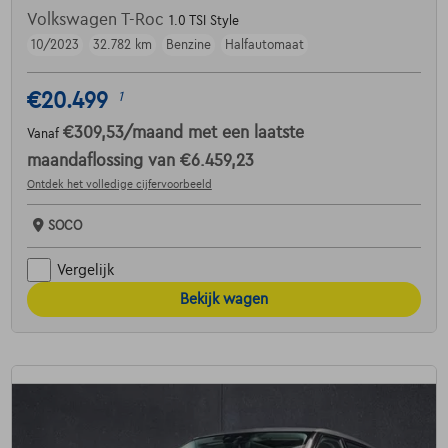
Volkswagen T-Roc
1.0 TSI Style
10/2023
32.782 km
Benzine
Halfautomaat
€20.499
1
€309,53
/maand
met een laatste
Vanaf
maandaflossing van
€6.459,23
Ontdek het volledige cijfervoorbeeld
SOCO
Vergelijk
Bekijk wagen