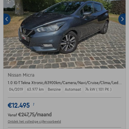
Nissan Micra
1.0 IG-T Tekna Xtronic/63900km/Camera/Navi/Cruise/Clima/Led...
04/2019
63.977 km
Benzine
Automaat
74 kW ( 101 PK )
€12.495
1
€247,75
/maand
Vanaf
Ontdek het volledige cijfervoorbeeld