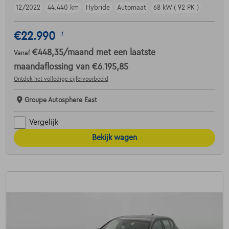
12/2022
44.440 km
Hybride
Automaat
68 kW ( 92 PK )
€22.990
1
€448,35
/maand
met een laatste
Vanaf
maandaflossing van
€6.195,85
Ontdek het volledige cijfervoorbeeld
Groupe Autosphere East
Vergelijk
Bekijk wagen