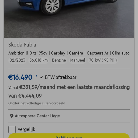
Skoda Fabia
Ambition |1.0 tsi 95cv | Carplay | Caméra | Capteurs Ar | Clim auto
02/2023
56.018 km
Benzine
Manueel
70 kW ( 95 PK )
€16.490
1
✓
BTW aftrekbaar
€321,59
/maand
met een laatste maandaflossing
Vanaf
van
€4.444,09
Ontdek het volledige cijfervoorbeeld
Autosphere Center Liège
Vergelijk