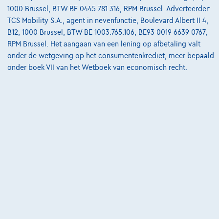
€20.999
1
1000 Brussel, BTW BE 0445.781.316, RPM Brussel. Adverteerder:
€317,08
/maand
met een laatste maandaflossing
Vanaf
TCS Mobility S.A., agent in nevenfunctie, Boulevard Albert II 4,
van
€6.616,78
B12, 1000 Brussel, BTW BE 1003.765.106, BE93 0019 6639 0767,
Ontdek het volledige cijfervoorbeeld
RPM Brussel. Het aangaan van een lening op afbetaling valt
onder de wetgeving op het consumentenkrediet, meer bepaald
Cardoen.be
onder boek VII van het Wetboek van economisch recht.
Vergelijk
Bekijk wagen