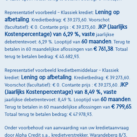
Lening op
Representatief voorbeeld – Klassiek krediet:
afbetaling
. Kredietbedrag: € 39.273,60. Voorschot
JKP (Jaarlijks
(facultatief): € 0. Contante prijs : € 39.273,60.
Kostenpercentage) van 6,29 %, vaste
jaarlijkse
60 maanden
debetrentevoet: 6,29 %. Looptijd van
. Terug te
€ 761,38
betalen in 60 maandelijkse aflossingen van
. Totaal
terug te betalen bedrag: € 45.682,93.
Representatief voorbeeld kredietbemiddelaar – Klassiek
Lening op afbetaling
krediet:
. Kredietbedrag: € 39.273,60.
JKP
Voorschot (facultatief): € 0. Contante prijs : € 39.273,60.
(Jaarlijks Kostenpercentage) van 8,49 %, vaste
60 maanden
jaarlijkse debetrentevoet: 8,49 %. Looptijd van
.
€ 799,65
Terug te betalen in 60 maandelijkse aflossingen van
.
Opel Astra Sports Tourer
1.2 turbo gs 130
Totaal terug te betalen bedrag: € 47.978,93.
04/2025
33.935 km
Benzine
Manueel
96 kW ( 130 PK )
Onder voorbehoud van aanvaarding van uw kredietaanvraag
door Alpha Credit s.a., kredietverstrekker, Warandeberg 8/3,