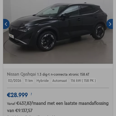
Nissan Qashqai
1.3 dig-t n-connecta xtronic 158 AT
02/2026
11 km
Hybride
Automaat
116 kW ( 158 PK )
€28.999
1
€437,87
/maand
met een laatste maandaflossing
Vanaf
van
€9.137,57