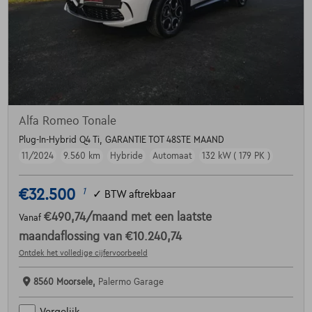
Alfa Romeo Tonale
Plug-In-Hybrid Q4 Ti, GARANTIE TOT 48STE MAAND
11/2024
9.560 km
Hybride
Automaat
132 kW ( 179 PK )
€32.500
1
✓
BTW aftrekbaar
€490,74
/maand
met een laatste
Vanaf
maandaflossing van
€10.240,74
Ontdek het volledige cijfervoorbeeld
8560 Moorsele,
Palermo Garage