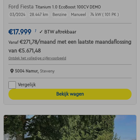
Ford Fiesta
Titanium 1.0 EcoBoost 100CV DEMO
03/2024
28.447 km
Benzine
Manueel
74 kW ( 101 PK )
€17.999
1
✓
BTW aftrekbaar
€271,78
/maand
met een laatste maandaflossing
Vanaf
van
€5.671,48
Ontdek het volledige cijfervoorbeeld
5004 Namur,
Steveny
Vergelijk
Bekijk wagen