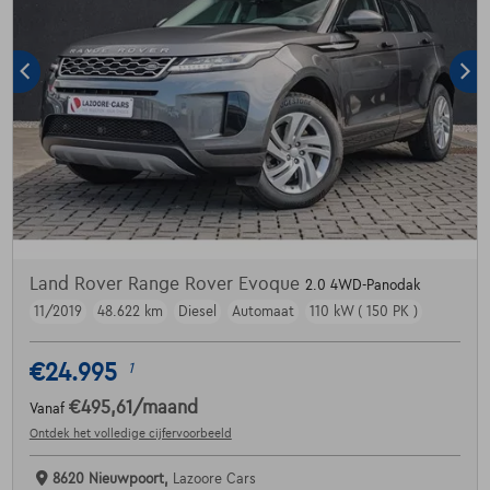
Land Rover Range Rover Evoque
2.0 4WD-Panodak
11/2019
48.622 km
Diesel
Automaat
110 kW ( 150 PK )
€24.995
1
€495,61
/maand
Vanaf
Ontdek het volledige cijfervoorbeeld
8620 Nieuwpoort,
Lazoore Cars