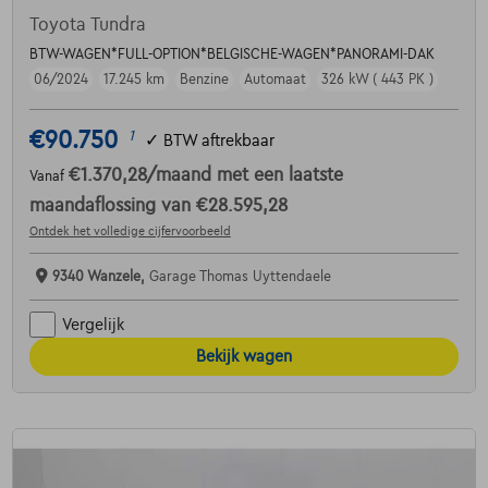
Toyota Tundra
BTW-WAGEN*FULL-OPTION*BELGISCHE-WAGEN*PANORAMI-DAK
06/2024
17.245 km
Benzine
Automaat
326 kW ( 443 PK )
€90.750
1
✓
BTW aftrekbaar
€1.370,28
/maand
met een laatste
Vanaf
maandaflossing van
€28.595,28
Ontdek het volledige cijfervoorbeeld
9340 Wanzele,
Garage Thomas Uyttendaele
Vergelijk
Bekijk wagen