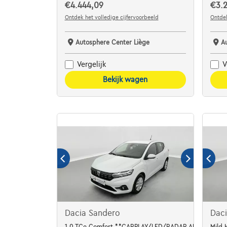
€4.444,09
€3.2
Ontdek het volledige cijfervoorbeeld
Ontdek
Autosphere Center Liège
A
Vergelijk
V
Bekijk wagen
Dacia Sandero
Daci
1.0 TCe Comfort **CARPLAY/LED/RADAR AR**
Mild 