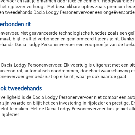
envervoer en laat je omarmen door luxe en comfort. Hoogwaardige 
 het rijplezier verhoogt. Met beschikbare opties zoals premium led
en tweedehands Dacia Lodgy Personenvervoer een ongeëvenaarde ri
erbonden rit
envervoer. Met geavanceerde technologische functies zoals een geï
aat, blijf je altijd verbonden en geïnformeerd tijdens je rit. Dan
edehands Dacia Lodgy Personenvervoer een voorproefje van de toeko
s Dacia Lodgy Personenvervoer. Elk voertuig is uitgerust met een 
cruisecontrol, automatisch noodremmen, dodehoekwaarschuwing en
onenvervoer gemoedsrust op elke rit, waar je ook naartoe gaat.
, ook tweedehands
n veiligheid is de Dacia Lodgy Personenvervoer niet zomaar een auto
jn waarde en blijft het een investering in rijplezier en prestige. E
rit te maken. Met de Dacia Lodgy Personenvervoer kies je niet alle
rijplezier.