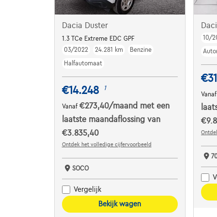
Dacia Duster
Daci
10/2
1.3 TCe Extreme EDC GPF
03/2022
24.281 km
Benzine
Auto
Halfautomaat
€31
€14.248
1
Vana
€273,40
/maand
met een
Vanaf
laat
laatste maandaflossing van
€9.8
€3.835,40
Ontdek
Ontdek het volledige cijfervoorbeeld
7
SOCO
V
Vergelijk
Bekijk wagen