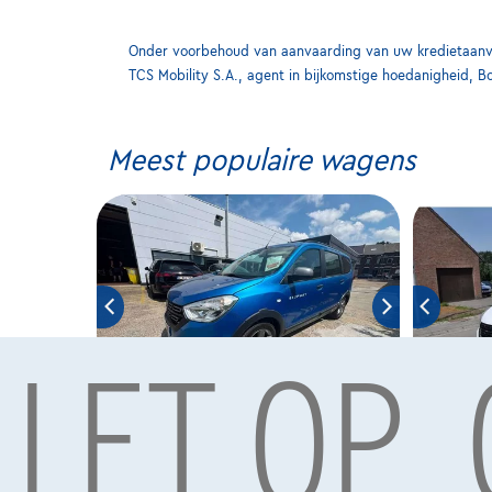
Onder voorbehoud van aanvaarding van uw kredietaanvra
TCS Mobility S.A., agent in bijkomstige hoedanigheid, B
Meest populaire wagens
LET OP,
Dacia Lodgy
Dacia L
|
73.900 km
11/2021
64.012 km