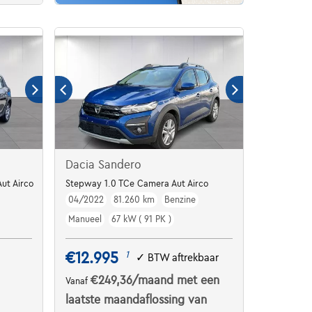
Dacia Sandero
ut Airco
Stepway 1.0 TCe Camera Aut Airco
04/2022
81.260 km
Benzine
Manueel
67 kW ( 91 PK )
€12.995
1
✓
BTW aftrekbaar
€249,36
/maand
met een
Vanaf
laatste maandaflossing van