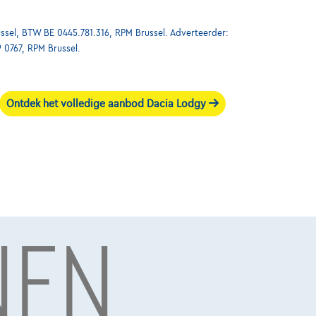
ssel, BTW BE 0445.781.316, RPM Brussel. Adverteerder:
9 0767, RPM Brussel.
Ontdek het volledige aanbod Dacia Lodgy
NEN