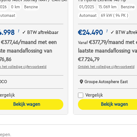
2026
0 km
Benzine
01/2025
15.069 km
Benzine
automaat
Automaat
69 kW ( 94 PK )
4.998
€24.490
1
1
✓
BTW aftrekbaar
✓
BTW aftre
€377,46
/maand
met een
€377,79
/maand
met 
f
Vanaf
ste maandaflossing van
laatste maandaflossing v
76,86
€7.724,79
 het volledige cijfervoorbeeld
Ontdek het volledige cijfervoorbeeld
OCO
Groupe Autosphere East
ergelijk
Vergelijk
Bekijk wagen
Bekijk wagen
repen.