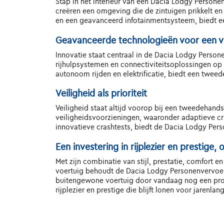
Stap in het interieur van een Dacia Lodgy Person
creëren een omgeving die de zintuigen prikkelt en
en een geavanceerd infotainmentsysteem, biedt e
Geavanceerde technologieën voor een v
Innovatie staat centraal in de Dacia Lodgy Person
rijhulpsystemen en connectiviteitsoplossingen op m
autonoom rijden en elektrificatie, biedt een twe
Veiligheid als prioriteit
Veiligheid staat altijd voorop bij een tweedehand
veiligheidsvoorzieningen, waaronder adaptieve 
innovatieve crashtests, biedt de Dacia Lodgy Pers
Een investering in rijplezier en prestige
Met zijn combinatie van stijl, prestatie, comfort e
voertuig behoudt de Dacia Lodgy Personenvervoer zi
buitengewone voertuig door vandaag nog een proef
rijplezier en prestige die blijft lonen voor jarenlang 