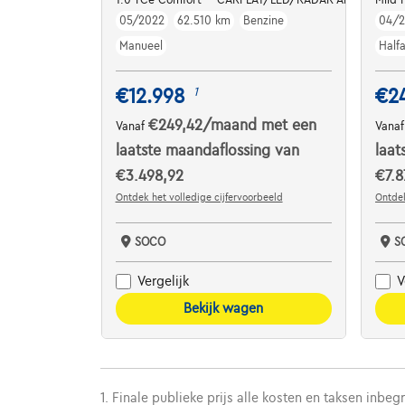
05/2022
62.510 km
Benzine
04/
Manueel
Half
€12.998
€2
1
€249,42
/maand
met een
Vanaf
Vana
laatste maandaflossing van
laat
€3.498,92
€7.8
Ontdek het volledige cijfervoorbeeld
Ontdek
SOCO
S
Vergelijk
V
Bekijk wagen
1. Finale publieke prijs alle kosten en taksen inbeg