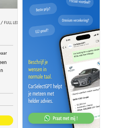
 / FULL LED / CAMERA
baar
een
an