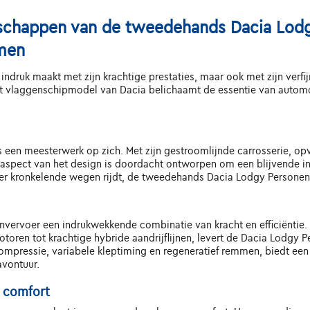
nschappen van de tweedehands Dacia Lodg
men
indruk maakt met zijn krachtige prestaties, maar ook met zijn verfi
vlaggenschipmodel van Dacia belichaamt de essentie van automotive
 een meesterwerk op zich. Met zijn gestroomlijnde carrosserie, opv
aspect van het design is doordacht ontworpen om een blijvende indr
 over kronkelende wegen rijdt, de tweedehands Dacia Lodgy Personen
vervoer een indrukwekkende combinatie van kracht en efficiëntie.
toren tot krachtige hybride aandrijflijnen, levert de Dacia Lodgy
ompressie, variabele kleptiming en regeneratief remmen, biedt e
avontuur.
n comfort