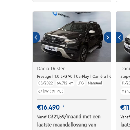
Dacia Duster
Dac
Prestige | 1.0 LPG 90 | CarPlay | Caméra | GPS | Attel
Stepw
05/2022
64.712 km
LPG
Manueel
11/2
67 kW ( 91 PK )
Manu
€16.490
€11
1
€321,59
/maand
met een
Vanaf
Vana
laatste maandaflossing van
laat