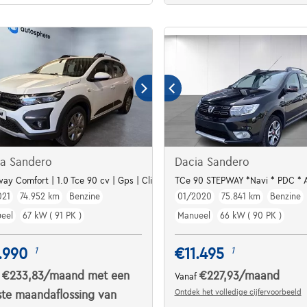
ia Sandero
Dacia Sandero
age
ay Comfort | 1.0 Tce 90 cv | Gps | Clim | Cruise | Capteurs
TCe 90 STEPWAY *Navi * PDC * A
021
74.952 km
Benzine
01/2020
75.841 km
Benzine
eel
67 kW ( 91 PK )
Manueel
66 kW ( 90 PK )
.990
€11.495
1
1
€233,83
/maand
met een
€227,93
/maand
f
Vanaf
Ontdek het volledige cijfervoorbeeld
ste maandaflossing van