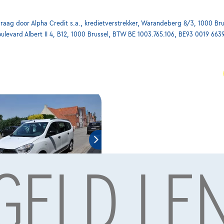
ag door Alpha Credit s.a., kredietverstrekker, Warandeberg 8/3, 1000 Bru
oulevard Albert II 4, B12, 1000 Brussel, BTW BE 1003.765.106, BE93 0019 663
 GELD LE
odgy
|
01/2020