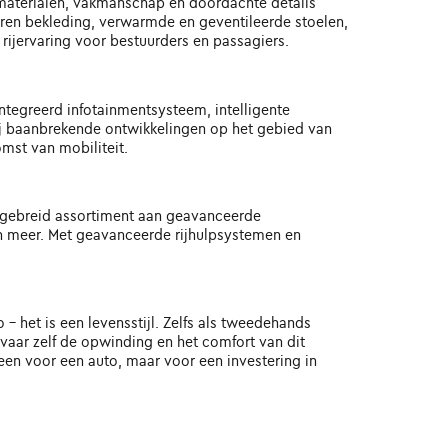
materialen, vakmanschap en doordachte details
eren bekleding, verwarmde en geventileerde stoelen,
jervaring voor bestuurders en passagiers.
ntegreerd infotainmentsysteem, intelligente
kzij baanbrekende ontwikkelingen op het gebied van
mst van mobiliteit.
uitgebreid assortiment aan geavanceerde
 meer. Met geavanceerde rijhulpsystemen en
 - het is een levensstijl. Zelfs als tweedehands
rvaar zelf de opwinding en het comfort van dit
en voor een auto, maar voor een investering in