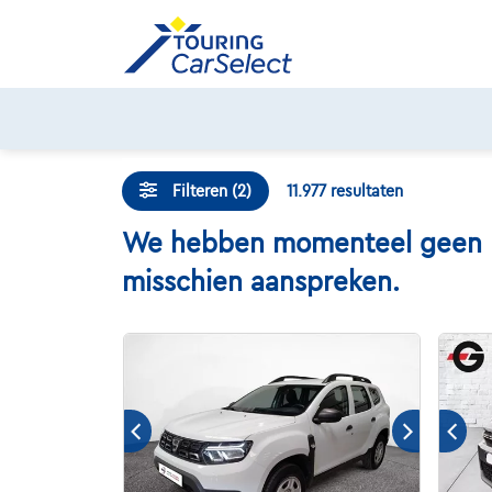
Skip
to
content
Filteren (2)
11.977
resultaten
We hebben momenteel geen Dac
misschien aanspreken.