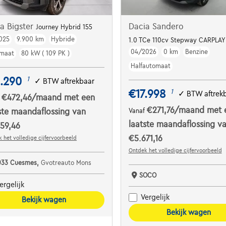
a Bigster
Dacia Sandero
Journey Hybrid 155
025
9.900 km
Hybride
1.0 TCe 110cv Stepway CARPLAY
04/2026
0 km
Benzine
maat
80 kW ( 109 PK )
Halfautomaat
.290
1
✓
BTW aftrekbaar
€17.998
1
✓
BTW aftrek
€472,46
/maand
met een
f
€271,76
/maand
met 
ste maandaflossing van
Vanaf
laatste maandaflossing v
59,46
€5.671,16
 het volledige cijfervoorbeeld
Ontdek het volledige cijfervoorbeeld
033 Cuesmes,
Gvotreauto Mons
SOCO
ergelijk
Vergelijk
Bekijk wagen
Bekijk wagen