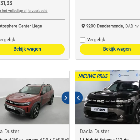
31,33
 het volledige cijfervoorbeeld
utosphere Center Liège
9200 Dendermonde,
DAB nv
ergelijk
Vergelijk
Bekijk wagen
Bekijk wagen
NIEUWE PRIJS
a Duster
Dacia Duster
Hybrid 140cv Journey NAVI / CARPLAY / FULL LED / CAMERA
1.6 Hybrid Extreme 140 Hp