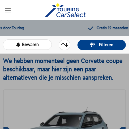
Skip
to
content
Gratis 12 maanden pechverhelping
Bewaren
Filteren
We hebben momenteel geen Corvette coupe
beschikbaar, maar hier zijn een paar
alternatieven die je misschien aanspreken.