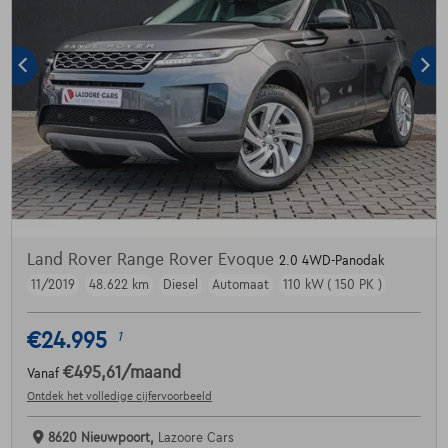
Land Rover Range Rover Evoque
2.0 4WD-Panodak
11/2019
48.622 km
Diesel
Automaat
110 kW ( 150 PK )
€24.995
1
€495,61
/maand
Vanaf
Ontdek het volledige cijfervoorbeeld
8620 Nieuwpoort,
Lazoore Cars