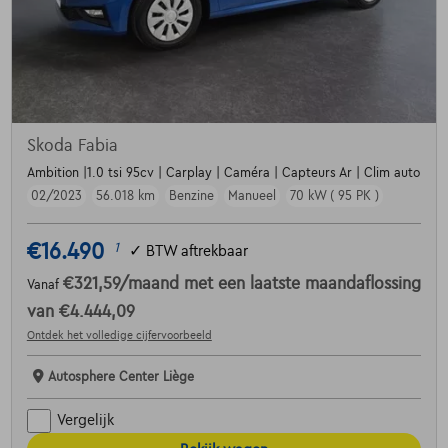
Skoda Fabia
Ambition |1.0 tsi 95cv | Carplay | Caméra | Capteurs Ar | Clim auto
02/2023
56.018 km
Benzine
Manueel
70 kW ( 95 PK )
€16.490
1
✓
BTW aftrekbaar
€321,59
/maand
met een laatste maandaflossing
Vanaf
van
€4.444,09
Ontdek het volledige cijfervoorbeeld
Autosphere Center Liège
Vergelijk