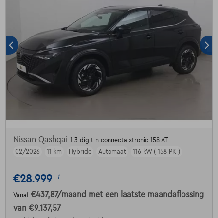
Nissan Qashqai
1.3 dig-t n-connecta xtronic 158 AT
02/2026
11 km
Hybride
Automaat
116 kW ( 158 PK )
€28.999
1
€437,87
/maand
met een laatste maandaflossing
Vanaf
van
€9.137,57