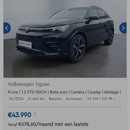
Volkswagen Tiguan
R-Line | 1.5 ETSI 150CH | Boite auto | Caméra | Carplay | Attelage |
04/2024
21.665 km
Benzine
Automaat
110 kW ( 150 PK )
€43.990
1
€678,60
/maand
met een laatste
Vanaf