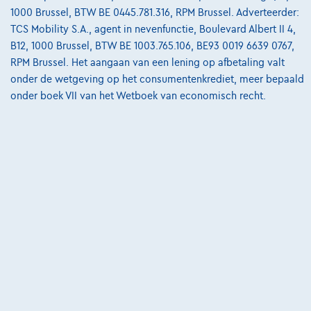
€20.999
1
1000 Brussel, BTW BE 0445.781.316, RPM Brussel. Adverteerder:
€317,08
/maand
met een laatste maandaflossing
Vanaf
TCS Mobility S.A., agent in nevenfunctie, Boulevard Albert II 4,
van
€6.616,78
B12, 1000 Brussel, BTW BE 1003.765.106, BE93 0019 6639 0767,
Ontdek het volledige cijfervoorbeeld
RPM Brussel. Het aangaan van een lening op afbetaling valt
onder de wetgeving op het consumentenkrediet, meer bepaald
Cardoen.be
onder boek VII van het Wetboek van economisch recht.
Vergelijk
Bekijk wagen