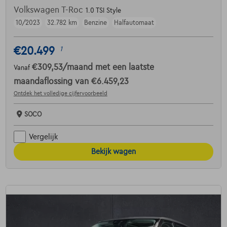
Volkswagen T-Roc
1.0 TSI Style
10/2023
32.782 km
Benzine
Halfautomaat
€20.499
1
€309,53
/maand
met een laatste
Vanaf
maandaflossing van
€6.459,23
Ontdek het volledige cijfervoorbeeld
SOCO
Vergelijk
Bekijk wagen