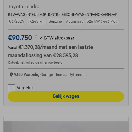
Toyota Tundra
BTW-WAGEN*FULL-OPTION*BELGISCHE-WAGEN*PANORAMI-DAK
06/2024
17.245 km
Benzine
Automaat
326 kW ( 443 PK )
€90.750
1
✓
BTW aftrekbaar
€1.370,28
/maand
met een laatste
Vanaf
maandaflossing van
€28.595,28
Ontdek het volledige cijfervoorbeeld
9340 Wanzele,
Garage Thomas Uyttendaele
Vergelijk
Bekijk wagen