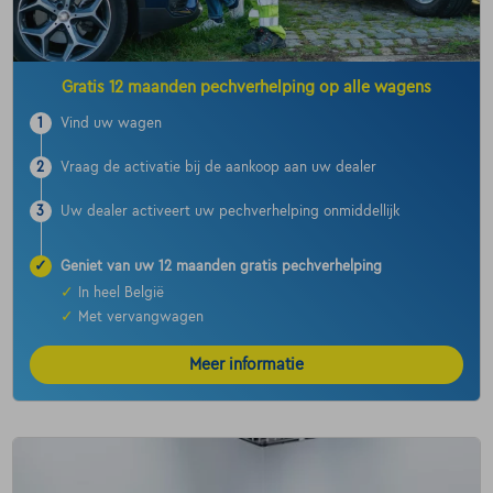
Gratis 12 maanden pechverhelping op alle wagens
1
Vind uw wagen
2
Vraag de activatie bij de aankoop aan uw dealer
3
Uw dealer activeert uw pechverhelping onmiddellijk
✓
Geniet van uw 12 maanden gratis pechverhelping
✓
In heel België
✓
Met vervangwagen
Meer informatie