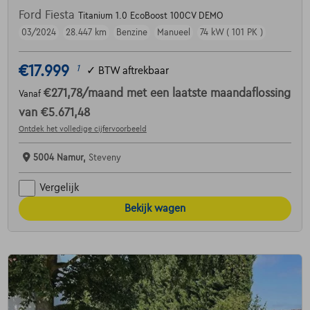
Ford Fiesta
Titanium 1.0 EcoBoost 100CV DEMO
03/2024
28.447 km
Benzine
Manueel
74 kW ( 101 PK )
€17.999
1
✓
BTW aftrekbaar
€271,78
/maand
met een laatste maandaflossing
Vanaf
van
€5.671,48
Ontdek het volledige cijfervoorbeeld
5004 Namur,
Steveny
Vergelijk
Bekijk wagen