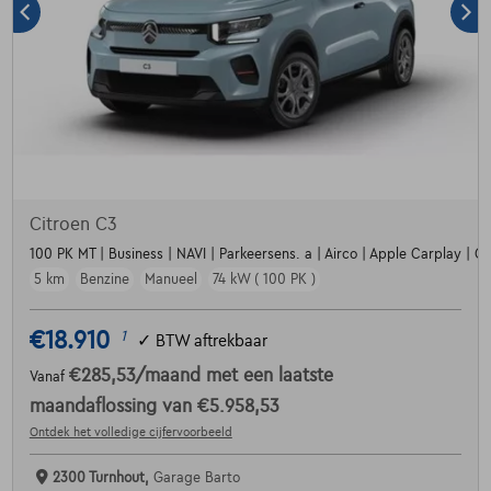
Citroen C3
100 PK MT | Business | NAVI | Parkeersens. a | Airco | Apple Carplay | Crui
5 km
Benzine
Manueel
74 kW ( 100 PK )
€18.910
1
✓
BTW aftrekbaar
€285,53
/maand
met een laatste
Vanaf
maandaflossing van
€5.958,53
Ontdek het volledige cijfervoorbeeld
2300 Turnhout,
Garage Barto