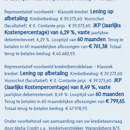
Lening op
Representatief voorbeeld – Klassiek krediet:
afbetaling
. Kredietbedrag: € 39.273,60. Voorschot
JKP (Jaarlijks
(facultatief): € 0. Contante prijs : € 39.273,60.
Kostenpercentage) van 6,29 %, vaste
jaarlijkse
60 maanden
debetrentevoet: 6,29 %. Looptijd van
. Terug te
€ 761,38
betalen in 60 maandelijkse aflossingen van
. Totaal
terug te betalen bedrag: € 45.682,93.
Representatief voorbeeld kredietbemiddelaar – Klassiek
Lening op afbetaling
krediet:
. Kredietbedrag: € 39.273,60.
JKP
Voorschot (facultatief): € 0. Contante prijs : € 39.273,60.
(Jaarlijks Kostenpercentage) van 8,49 %, vaste
60 maanden
jaarlijkse debetrentevoet: 8,49 %. Looptijd van
.
€ 799,65
Terug te betalen in 60 maandelijkse aflossingen van
.
Opel Astra Sports Tourer
1.2 turbo gs 130
Totaal terug te betalen bedrag: € 47.978,93.
04/2025
33.935 km
Benzine
Manueel
96 kW ( 130 PK )
Onder voorbehoud van aanvaarding van uw kredietaanvraag
door Alpha Credit s.a., kredietverstrekker, Warandeberg 8/3,