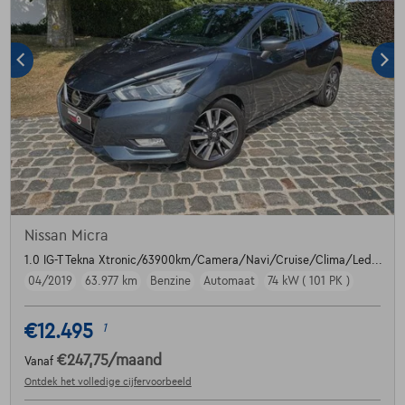
Nissan Micra
1.0 IG-T Tekna Xtronic/63900km/Camera/Navi/Cruise/Clima/Led...
04/2019
63.977 km
Benzine
Automaat
74 kW ( 101 PK )
€12.495
1
€247,75
/maand
Vanaf
Ontdek het volledige cijfervoorbeeld