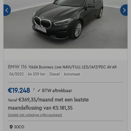
BMW 116
116dA Business Line NAVI/FULL LED/JA17/PDC AV AR
06/2022
64.559 km
Diesel
Automaat
€19.248
1
✓
BTW aftrekbaar
€369,35
/maand
met een laatste
Vanaf
maandaflossing van
€5.181,35
Ontdek het volledige cijfervoorbeeld
SOCO