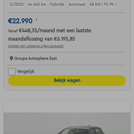
12/2022
44.440 km
Hybride
Automaat
68 kW ( 92 PK )
€22.990
1
€448,35
/maand
met een laatste
Vanaf
maandaflossing van
€6.195,85
Ontdek het volledige cijfervoorbeeld
Groupe Autosphere East
Vergelijk
Bekijk wagen