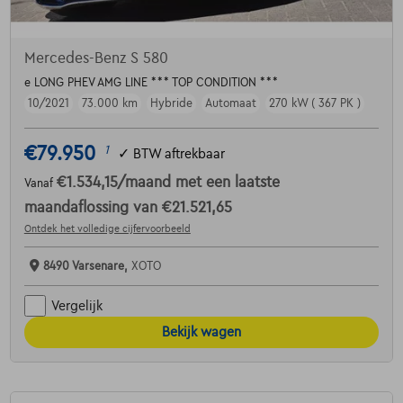
Mercedes-Benz S 580
e LONG PHEV AMG LINE *** TOP CONDITION ***
10/2021
73.000 km
Hybride
Automaat
270 kW ( 367 PK )
€79.950
1
✓
BTW aftrekbaar
€1.534,15
/maand
met een laatste
Vanaf
maandaflossing van
€21.521,65
Ontdek het volledige cijfervoorbeeld
8490 Varsenare,
XOTO
Vergelijk
Bekijk wagen