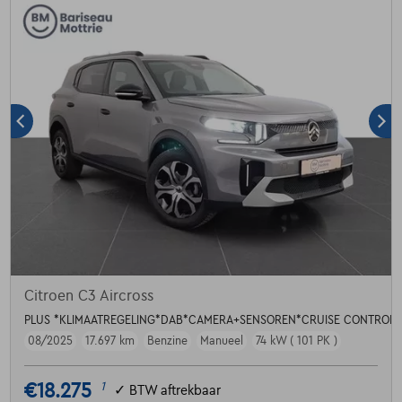
Citroen C3 Aircross
PLUS *KLIMAATREGELING*DAB*CAMERA+SENSOREN*CRUISE CONTROL*
08/2025
17.697 km
Benzine
Manueel
74 kW ( 101 PK )
€18.275
1
✓
BTW aftrekbaar