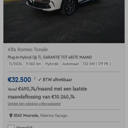
Alfa Romeo Tonale
Plug-In-Hybrid Q4 Ti, GARANTIE TOT 48STE MAAND
11/2024
9.560 km
Hybride
Automaat
132 kW ( 179 PK )
€32.500
1
✓
BTW aftrekbaar
€490,74
/maand
met een laatste
Vanaf
maandaflossing van
€10.240,74
Ontdek het volledige cijfervoorbeeld
8560 Moorsele,
Palermo Garage