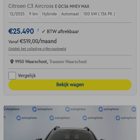
Citroen C3 Aircross
E-DCS6 MHEV MAX
12/2025
9 km
Hybride
Automaat
100 kW ( 136 PK )
€25.490
1
✓
BTW aftrekbaar
€519,00
/maand
Vanaf
Ontdek het volledige cijfervoorbeeld
9950 Waarschoot,
Traxxion Waarschoot
Vergelijk
Bekijk wagen