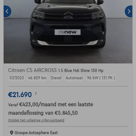
Citroen C5 AIRCROSS
1.5 Blue Hdi Shine 130 Hp
07/2023
46.829 km
Diesel
Automaat
96 kW ( 131 PK )
€21.690
1
€423,00
/maand
met een laatste
Vanaf
maandaflossing van
€5.845,50
Ontdek het volledige cijfervoorbeeld
Groupe Autosphere East