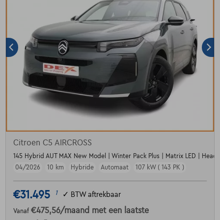
Citroen C5 AIRCROSS
145 Hybrid AUT MAX New Model | Winter Pack Plus | Matrix LED | Head
04/2026
10 km
Hybride
Automaat
107 kW ( 143 PK )
€31.495
1
✓
BTW aftrekbaar
€475,56
/maand
met een laatste
Vanaf