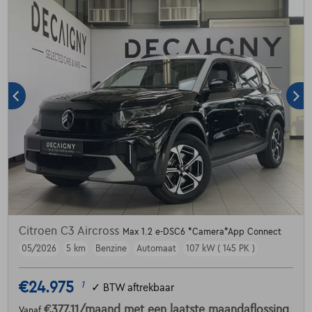
Citroen C3 Aircross
Max 1.2 e-DSC6 *Camera*App Connect
05/2026
5 km
Benzine
Automaat
107 kW ( 145 PK )
€24.975
1
✓
BTW aftrekbaar
€377,11
/maand
met een laatste maandaflossing
Vanaf