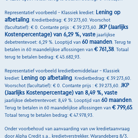
Lening op
Representatief voorbeeld – Klassiek krediet:
afbetaling
. Kredietbedrag: € 39.273,60. Voorschot
JKP (Jaarlijks
(facultatief): € 0. Contante prijs : € 39.273,60.
Kostenpercentage) van 6,29 %, vaste
jaarlijkse
60 maanden
debetrentevoet: 6,29 %. Looptijd van
. Terug te
€ 761,38
betalen in 60 maandelijkse aflossingen van
. Totaal
terug te betalen bedrag: € 45.682,93.
Representatief voorbeeld kredietbemiddelaar – Klassiek
Lening op afbetaling
krediet:
. Kredietbedrag: € 39.273,60.
JKP
Voorschot (facultatief): € 0. Contante prijs : € 39.273,60.
(Jaarlijks Kostenpercentage) van 8,49 %, vaste
60 maanden
jaarlijkse debetrentevoet: 8,49 %. Looptijd van
.
€ 799,65
Terug te betalen in 60 maandelijkse aflossingen van
.
Citroen C5 AIRCROSS
Totaal terug te betalen bedrag: € 47.978,93.
C5 Aircross // CUIR // CARPLAY // CAMERA // GPS
Onder voorbehoud van aanvaarding van uw kredietaanvraag
05/2019
81.000 km
Benzine
Manueel
96 kW ( 131 PK )
door Alpha Credit s.a., kredietverstrekker, Warandeberg 8/3,