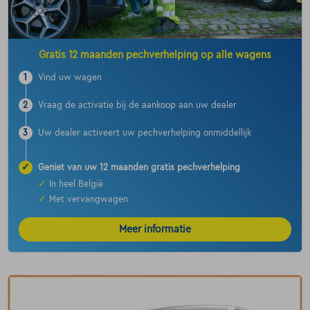
Gratis 12 maanden pechverhelping op alle wagens
1
Vind uw wagen
2
Vraag de activatie bij de aankoop aan uw dealer
3
Uw dealer activeert uw pechverhelping onmiddellijk
✓
Geniet van uw 12 maanden gratis pechverhelping
✓
In heel België
✓
Met vervangwagen
Meer informatie