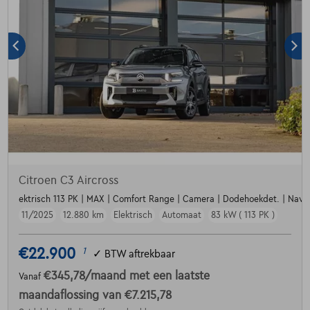
Citroen C3 Aircross
ektrisch 113 PK | MAX | Comfort Range | Camera | Dodehoekdet. | Navi | P
11/2025
12.880 km
Elektrisch
Automaat
83 kW ( 113 PK )
€22.900
1
✓
BTW aftrekbaar
€345,78
/maand
met een laatste
Vanaf
maandaflossing van
€7.215,78