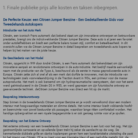
1. Finale publieke prijs alle kosten en taksen inbegrepen.
De Perfecte Keuze: een Citroen Jumper Benzine - Een Gedetailleerde Gids voor
Tweedehands Autokopers
Introductie van het Auto Merk
Citroën, een iconisch Frans automerk dat bekend staat om zijn innovatieve ontwerpen en betrouwbare
prestaties, brengt ons de indrukwekkende Citroen Jumper Benzine. Deze auto is al jaren een favoriet
onder autoliefhebbers en biedt een perfecte balans tussen stijl, comfort en betaalbaarheid. In dit
overzicht zullen we de Citroen Jumper Benzine in detail bespreken om tweedehands auto kopers te
helpen bij het maken van de juiste keuze.
De Geschiedenis van het Model
Citroën, opgericht in 1919 door André Citroën, is een Frans automerk dat bekendstaat om zijn
innovatieve aanpak en revolutionaire ontwerpen in de auto-industrie. Het bedrijf maakte aanvankelijk
naam met de productie van de Type A, beschouwd als de eerste in massa geproduceerde auto in
Europa. Citroën zette zich al snel af als een merk dat durfde te innoveren, met de introductie van
technologieën zoals voorwielaandrijving in de Traction Avant in 1934, een primeur voor de massa-
autoproductie. Het merk is ook beroemd om zijn hydropneumatische veersysteem, dat voor het eerst
werd geïntroduceerd in de Citroën DS in 1955, en werd geprezen om zijn futuristische ontwerp en
geavanceerde techniek. deCitroen Jumper Benzine was direct een hit op de markt.
Bespreking Interieurontwerp
Stap binnen in de tweedehands Citroen Jumper Benzine en je wordt verwelkomd door een modern
interieur met hoogwaardige materialen en slimme details. Het ruime interieur biedt voldoende hoofd-
en beenruimte voor zowel bestuurder als passagier, waardoor lange ritten comfortabel worden. Met
handige opbergvakken en een royale bagageruimte is er ook genoeg ruimte voor al je spullen.
Bespreking van het Externe Ontwerp
Het externe ontwerp van een tweedehands Citroen Jumper Benzine is een lust voor het oog. Met zijn
gestroomlijnde carrosserie en opvallende lijnen trekt hij zeker de aandacht op de weg. De
kenmerkende dubbele grille en slanke koplampen geven hem een karakteristieke uitstraling die past
bij het imago van Citroën. Of je nu kiest voor een klassieke kleur of een gedurfde metallic tint, de