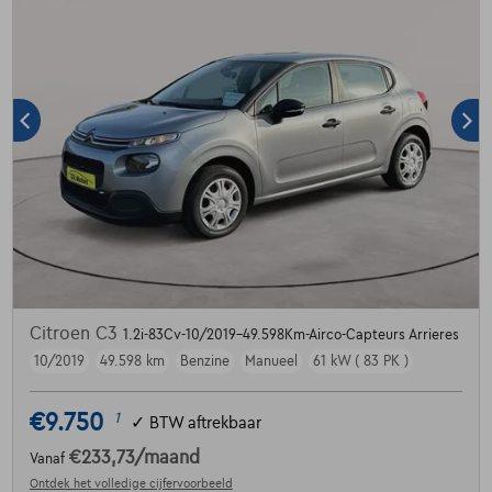
Citroen C3
1.2i-83Cv-10/2019-49.598Km-Airco-Capteurs Arrieres
10/2019
49.598 km
Benzine
Manueel
61 kW ( 83 PK )
€9.750
1
✓
BTW aftrekbaar
€233,73
/maand
Vanaf
Ontdek het volledige cijfervoorbeeld