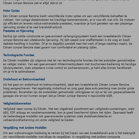
Citroen Jumper Benzine ziet er altijd stijlvol uit.
Motor Opties
Een Citroen Jumper Benzine biedt verschillende motor opties om aan verschillende behoeften te
voldoen. Van zuinige dieselmotoren tot krachtige benzinemotoren, er is voor elk wat wils. De motoren
zijn efficiënt en leveren indrukwekkendede prestaties, waardoor je kunt genieten van een plezierige
rijervaring zonder al te veel brandstofverbruik.
Prestaties en Rijervaring
Dankzij zijn solide constructie en geavanceerd ophangingssysteem biedt een tweedehands Citroen
Jumper Benzine een uitstekende rijervaring. Hij rijdt soepel over oneffenheden in de weg en biedt
stabiele handling in bochten. Of je nu dagelijks pendelt naar het werk of lange roadtrips maakt, de
Citroen Jumper Benzine staat garant voor comfortabel en plezierig rijden.
Technologische Functies
De Citroën modellen zijn uitgerust met tal van technologische functies die het autorijden gemakkelijker
en veiliger maken. Van een geavanceerd infotainmentsysteem met touchscreen-bediening tot handige
rijhulpsystemen, zoals adaptieve cruise control en parkeersensoren, je hebt alles binnen handbereik
om je rit te optimaliseren.
Onderhoud en Betrouwbaarheid
Als het gaat om onderhoud en betrouwbaarheid, staat een tweedehands Citroen Jumper Benzine
hoog aangeschreven. Met regelmatig onderhoud en zorg gaat deze auto jarenlang mee zonder grote
problemen. Bovendien zijn de onderdelen gemakkelijk verkrijgbaar en zijn er tal van gespecialiseerde
garages die ervoor kunnen zorgen dat je Citroen Jumper Benzine in topconditie blijft.
Veiligheidskenmerken
Veiligheid staat voorop bij Citroën. Met een uitgebreid assortiment aan veiligheidsvoorzieningen, zoals
ABS, ESP, airbags en noodremassistentie, ben je goed beschermd tijdens het rijden. Daarnaast heeft
de hedendaagse modellen ook geavanceerde systemen zoals dodehoekdetectie en
verkeersbordherkenning om extra veiligheid te bieden.
Vergelijking met Andere Modellen
Om een weloverwogen beslissing te nemen bij het kopen van een tweedehands auto is het belangrijk
om verschillende modellen met elkaar te vergelijken. In vergelijking met andere compacte