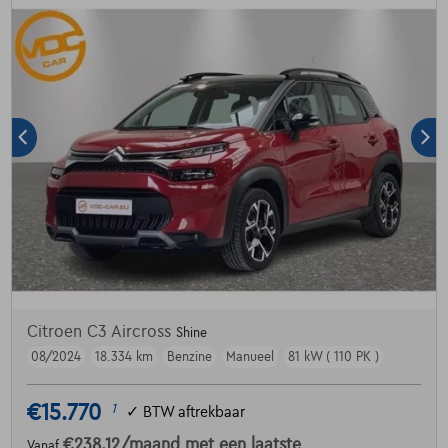
Citroen C3 Aircross
Shine
08/2024
18.334 km
Benzine
Manueel
81 kW ( 110 PK )
€15.770
1
✓
BTW aftrekbaar
€238,12
/maand
met een laatste
Vanaf