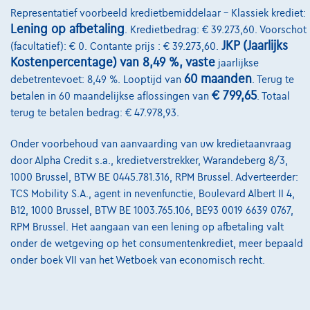
Representatief voorbeeld kredietbemiddelaar – Klassiek krediet:
Kwaliteitscharter
Lening op afbetaling
. Kredietbedrag: € 39.273,60. Voorschot
Onze dealers
JKP (Jaarlijks
(facultatief): € 0. Contante prijs : € 39.273,60.
Kostenpercentage) van 8,49 %, vaste
jaarlijkse
Onze partners
60 maanden
debetrentevoet: 8,49 %. Looptijd van
. Terug te
€ 799,65
Onze team
betalen in 60 maandelijkse aflossingen van
. Totaal
terug te betalen bedrag: € 47.978,93.
Contact
Onder voorbehoud van aanvaarding van uw kredietaanvraag
door Alpha Credit s.a., kredietverstrekker, Warandeberg 8/3,
1000 Brussel, BTW BE 0445.781.316, RPM Brussel. Adverteerder:
@2024 TCS Mobility SA/NV Copyright
TCS Mobility S.A., agent in nevenfunctie, Boulevard Albert II 4,
B12, 1000 Brussel, BTW BE 1003.765.106, BE93 0019 6639 0767,
Algemene Voorwaarden
RPM Brussel. Het aangaan van een lening op afbetaling valt
Bijstandsvoorwaarden
onder de wetgeving op het consumentenkrediet, meer bepaald
onder boek VII van het Wetboek van economisch recht.
Privacyverklaring
Cookiebeleid