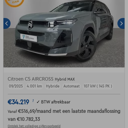
Citroen C5 AIRCROSS
Hybrid MAX
09/2025
4.001 km
Hybride
Automaat
107 kW ( 145 PK )
€34.219
1
✓
BTW aftrekbaar
€516,69
/maand
met een laatste maandaflossing
Vanaf
van
€10.782,33
Ontdek het volledige cijfervoorbeeld