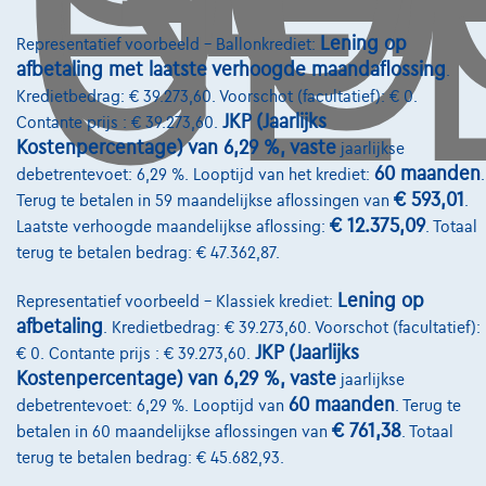
Koning Albert II-laan 4, B12
1000 Brussel
Lening op
Representatief voorbeeld – Ballonkrediet:
afbetaling met laatste verhoogde maandaflossing
.
Kredietbedrag: € 39.273,60. Voorschot (facultatief): € 0.
JKP (Jaarlijks
Contante prijs : € 39.273,60.
Diensten & Oplossingen
Kostenpercentage) van 6,29 %, vaste
jaarlijkse
60 maanden
debetrentevoet: 6,29 %. Looptijd van het krediet:
.
Pechverhelping verzekering
€ 593,01
Terug te betalen in 59 maandelijkse aflossingen van
.
€ 12.375,09
Laatste verhoogde maandelijkse aflossing:
. Totaal
Financiering
terug te betalen bedrag: € 47.362,87.
Autoverzekering
Lening op
Representatief voorbeeld – Klassiek krediet:
Lease en persoonlijke lease
afbetaling
. Kredietbedrag: € 39.273,60. Voorschot (facultatief):
JKP (Jaarlijks
€ 0. Contante prijs : € 39.273,60.
Kostenpercentage) van 6,29 %, vaste
jaarlijkse
Over Ons
60 maanden
debetrentevoet: 6,29 %. Looptijd van
. Terug te
Word klant
€ 761,38
betalen in 60 maandelijkse aflossingen van
. Totaal
terug te betalen bedrag: € 45.682,93.
Wie zijn we