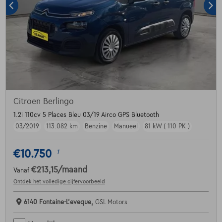
Citroen Berlingo
1.2i 110cv 5 Places Bleu 03/19 Airco GPS Bluetooth
03/2019
113.082 km
Benzine
Manueel
81 kW ( 110 PK )
€10.750
1
€213,15
/maand
Vanaf
Ontdek het volledige cijfervoorbeeld
6140 Fontaine-L'eveque,
GSL Motors