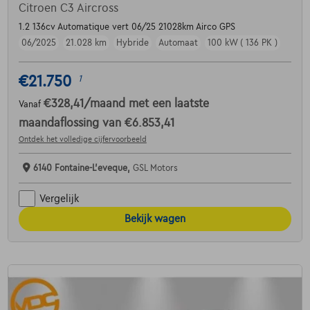
Citroen C3 Aircross
1.2 136cv Automatique vert 06/25 21028km Airco GPS
06/2025
21.028 km
Hybride
Automaat
100 kW ( 136 PK )
€21.750
1
€328,41
/maand
met een laatste
Vanaf
maandaflossing van
€6.853,41
Ontdek het volledige cijfervoorbeeld
6140 Fontaine-L'eveque,
GSL Motors
Vergelijk
Bekijk wagen