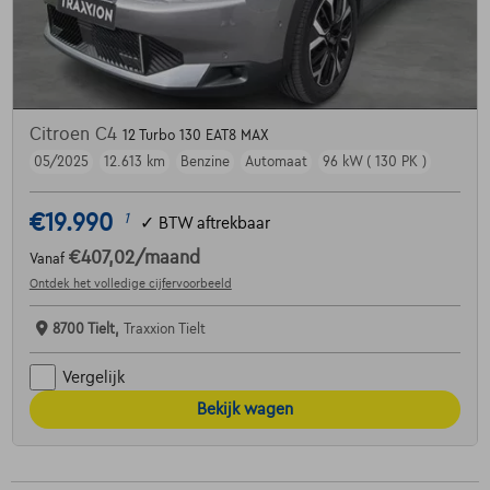
Citroen C4
12 Turbo 130 EAT8 MAX
05/2025
12.613 km
Benzine
Automaat
96 kW ( 130 PK )
€19.990
1
✓
BTW aftrekbaar
€407,02
/maand
Vanaf
Ontdek het volledige cijfervoorbeeld
8700 Tielt,
Traxxion Tielt
Vergelijk
Bekijk wagen