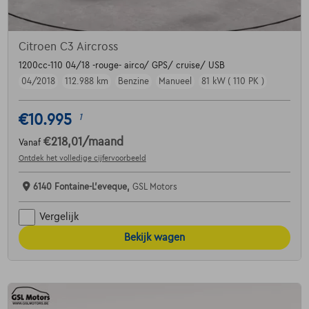
Citroen C3 Aircross
1200cc-110 04/18 -rouge- airco/ GPS/ cruise/ USB
04/2018
112.988 km
Benzine
Manueel
81 kW ( 110 PK )
€10.995
1
€218,01
/maand
Vanaf
Ontdek het volledige cijfervoorbeeld
6140 Fontaine-L'eveque,
GSL Motors
Vergelijk
Bekijk wagen