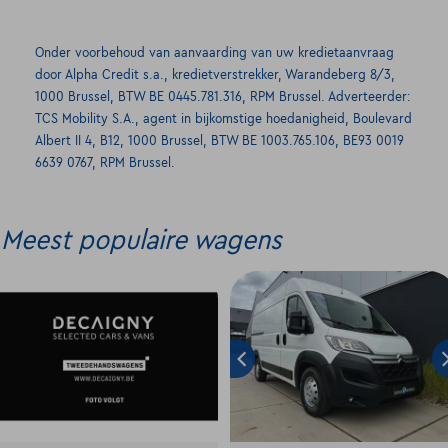
Onder voorbehoud van aanvaarding van uw kredietaanvraag
door Alpha Credit s.a., kredietverstrekker, Warandeberg 8/3,
1000 Brussel, BTW BE 0445.781.316, RPM Brussel. Adverteerder:
TCS Mobility S.A., agent in bijkomstige hoedanigheid, Boulevard
Albert II 4, B12, 1000 Brussel, BTW BE 1003.765.106, BE93 0019
6639 0767, RPM Brussel.
Meest populaire wagens