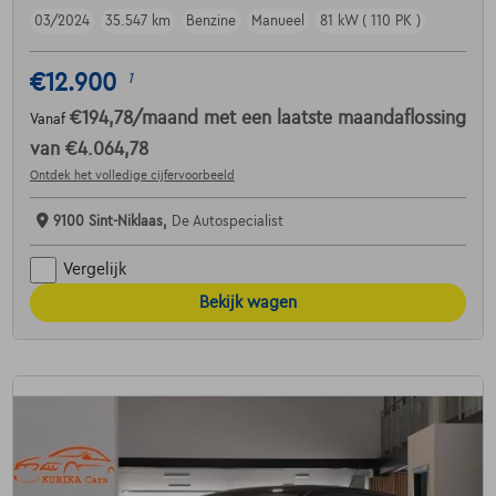
03/2024
35.547 km
Benzine
Manueel
81 kW ( 110 PK )
€12.900
1
€194,78
/maand
met een laatste maandaflossing
Vanaf
van
€4.064,78
Ontdek het volledige cijfervoorbeeld
9100 Sint-Niklaas,
De Autospecialist
Vergelijk
Bekijk wagen