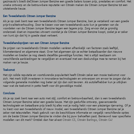
gezinsauto's biedt deCitroen Jumper Benzine een goede balans tussen prijs, prestaties en comfort. Het
unieke ontwerp en de betrouwbare reputatie van Citroën maken de Citroen Jumper Benzine tot een
uitstekende keuze.
Een Tweedehands Citroen Jumper Benzine
Als je op zoek bent naar een tweedehands Citroen Jumper Benzine, ben je verzekerd van een goede
prijs-kwaliteitverhouding. Door te kiezen voor een tweedehands auto kun je genieten van de
voordelen van de Citroen Jumper Benzine tegen een lagere prijs. Zorg ervoor dat je grondig
onderzoek doet en inspecties uitvoert voordat je de Citroen Jumper Benzine koopt, zodat je er zeker
van kunt zijn dat hij in goede staat verkeert.
Tweedehandsprijzen van een Citroen Jumper Benzine
De prijzen van tweedehands Citroën modellen variëren afhankelijk van factoren zoals leeftijd,
kilometerstand en algemene staat. Over het algemeen zijn ze echter betaalbaarder dan nieuwe
modellen en bieden ze nog steeds dezelfde geweldige functies. Het is altijd raadzaam om
verschillende aanbiedingen te vergelijken en eventueel met een deskundige mee te nemen bij het
maken van je keuze.
Toekomst
Met zijn solide reputatie en voortdurende populariteit heeft Citroën zeker een mooie toekomst voor
zich. Het merk blijft investeren in innovatieve technologieën en ontwerpen om ervoor te zorgen dat de
volgende generatie modellen nog beter zal zijn dan ooit tevoren. Als autoliefhebber kun je uitkijken
naar wat de toekomst in petto heeft voor dit geweldige model.
Conclusie
Als je op zoek bent naar een auto met stijl, comfort en betrouwbaarheid, dan is een tweedehands
Citroen Jumper Benzine zeker een goede keuze. Met zijn gedurfde ontwerp, geavanceerde
technologieën en betaalbare prijs biedt hij alles wat je nodig hebt voor een plezierige rijervaring. Of je
nu kiest voor een tweedehands of nieuw model, een tweedehands Citroen Jumper Benzine zal je
zeker niet teleurstellen. Maak gebruik van de beschikbare informatie en vergelijk verschillende opties
om de beste Citroen Jumper Benzine te vinden die bij jouw behoeften past. Benieuwd naar specifieke
modellen van dit merk? Ontdek dan hier alvast
Citroën C3
,
Citroën Berlingo
,
Citroën C4
!