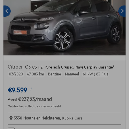
Citroen C3
C3 1.2i PureTech CruiseC Navi Carplay Garantie*
07/2020
47.083 km
Benzine
Manueel
61 kW ( 83 PK )
€9.599
1
€237,23
/maand
Vanaf
Ontdek het volledige cijfervoorbeeld
3530 Houthalen-Helchteren,
Kubika Cars