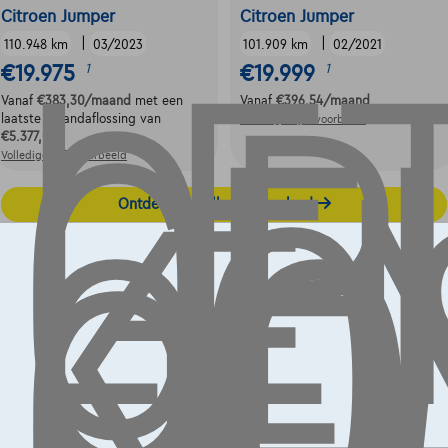
LE
OP
GE
Citroen Jumper
Citroen Jumper
LE
|
|
110.948 km
03/2023
101.909 km
02/2021
KO
€19.975
€19.999
1
1
OO
Vanaf
€383,30
/maand
met een
Vanaf
€396,54
/maand
laatste maandaflossing van
Volledige cijfervoorbeeld
GE
€5.377,05
Volledige cijfervoorbeeld
Ontdek het volledige aanbod
Contact
info@touringcarselect.be