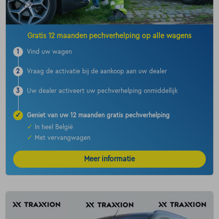
Gratis 12 maanden pechverhelping op alle wagens
1
Vind uw wagen
2
Vraag de activatie bij de aankoop aan uw dealer
3
Uw dealer activeert uw pechverhelping onmiddellijk
✓
Geniet van uw 12 maanden gratis pechverhelping
✓
In heel België
✓
Met vervangwagen
Meer informatie