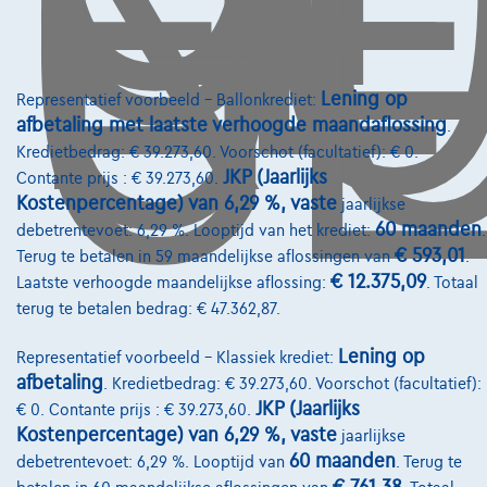
O
GE
Lening op
Representatief voorbeeld – Ballonkrediet:
afbetaling met laatste verhoogde maandaflossing
.
Kredietbedrag: € 39.273,60. Voorschot (facultatief): € 0.
JKP (Jaarlijks
Contante prijs : € 39.273,60.
Kostenpercentage) van 6,29 %, vaste
jaarlijkse
60 maanden
debetrentevoet: 6,29 %. Looptijd van het krediet:
.
€ 593,01
Terug te betalen in 59 maandelijkse aflossingen van
.
€ 12.375,09
Citroen C3
Laatste verhoogde maandelijkse aflossing:
. Totaal
Turbo 100 ch Manual MAX
terug te betalen bedrag: € 47.362,87.
03/2026
775 km
Benzine
Manueel
74 kW ( 101 PK )
Lening op
Representatief voorbeeld – Klassiek krediet:
€19.421
1
✓
BTW aftrekbaar
afbetaling
. Kredietbedrag: € 39.273,60. Voorschot (facultatief):
€293,24
/maand
met een laatste
Vanaf
JKP (Jaarlijks
€ 0. Contante prijs : € 39.273,60.
Kostenpercentage) van 6,29 %, vaste
maandaflossing van
€6.119,39
jaarlijkse
60 maanden
debetrentevoet: 6,29 %. Looptijd van
. Terug te
Ontdek het volledige cijfervoorbeeld