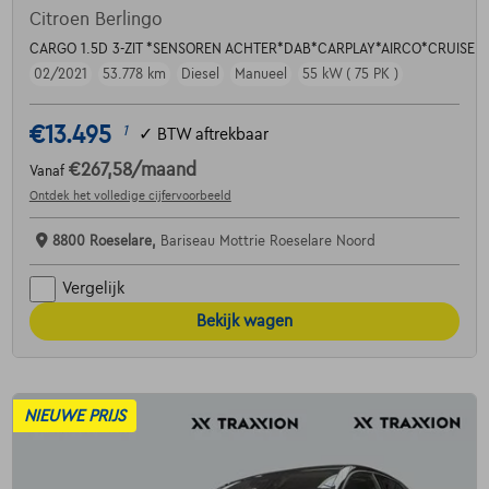
Citroen Berlingo
CARGO 1.5D 3-ZIT *SENSOREN ACHTER*DAB*CARPLAY*AIRCO*CRUISE 
02/2021
53.778 km
Diesel
Manueel
55 kW ( 75 PK )
€13.495
1
✓
BTW aftrekbaar
€267,58
/maand
Vanaf
Ontdek het volledige cijfervoorbeeld
8800 Roeselare,
Bariseau Mottrie Roeselare Noord
Vergelijk
Bekijk wagen
NIEUWE PRIJS