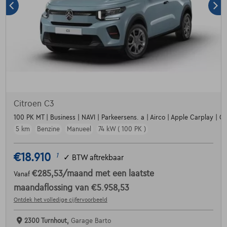
Citroen C3
100 PK MT | Business | NAVI | Parkeersens. a | Airco | Apple Carplay | Crui
5 km
Benzine
Manueel
74 kW ( 100 PK )
€18.910
1
✓
BTW aftrekbaar
€285,53
/maand
met een laatste
Vanaf
maandaflossing van
€5.958,53
Ontdek het volledige cijfervoorbeeld
2300 Turnhout,
Garage Barto