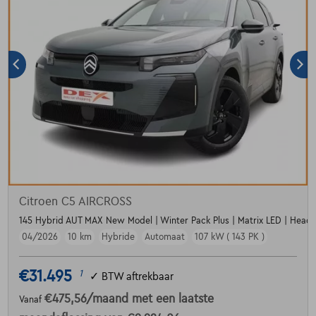
Citroen C5 AIRCROSS
145 Hybrid AUT MAX New Model | Winter Pack Plus | Matrix LED | Head
04/2026
10 km
Hybride
Automaat
107 kW ( 143 PK )
€31.495
1
✓
BTW aftrekbaar
€475,56
/maand
met een laatste
Vanaf