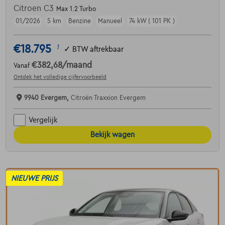
Citroen C3
Max 1.2 Turbo
01/2026
5 km
Benzine
Manueel
74 kW ( 101 PK )
€18.795
1
✓
BTW aftrekbaar
€382,68
/maand
Vanaf
Ontdek het volledige cijfervoorbeeld
9940 Evergem,
Citroën Traxxion Evergem
Vergelijk
Bekijk wagen
NIEUWE PRIJS