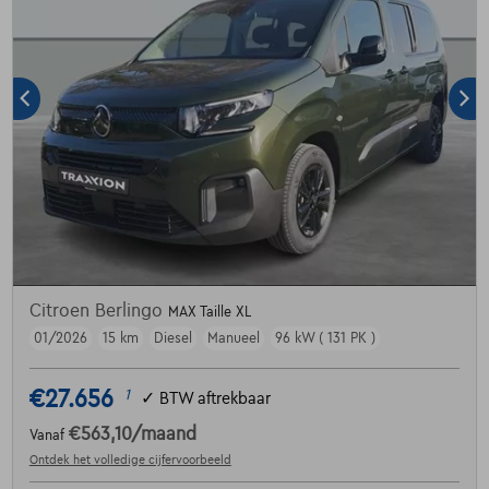
Citroen Berlingo
MAX Taille XL
01/2026
15 km
Diesel
Manueel
96 kW ( 131 PK )
€27.656
1
✓
BTW aftrekbaar
€563,10
/maand
Vanaf
Ontdek het volledige cijfervoorbeeld