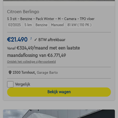
Citroen Berlingo
S 3-zit - Benzine - Pack Winter - M - Camera - TPO vloer
07/2025
5 km
Benzine
Manueel
81 kW ( 110 PK )
€21.490
1
✓
BTW aftrekbaar
€324,49
/maand
met een laatste
Vanaf
maandaflossing van
€6.771,49
Ontdek het volledige cijfervoorbeeld
2300 Turnhout,
Garage Barto
Vergelijk
Bekijk wagen