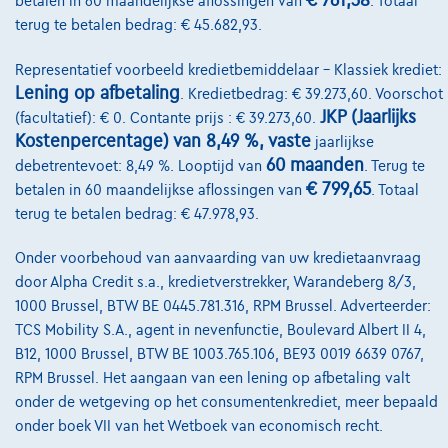
€ 761,38
betalen in 60 maandelijkse aflossingen van
. Totaal
8520 Kuurne,
VDC Car Kortrijk/Kuurne
terug te betalen bedrag: € 45.682,93.
Vergelijk
Representatief voorbeeld kredietbemiddelaar – Klassiek krediet:
Bekijk wagen
Lening op afbetaling
. Kredietbedrag: € 39.273,60. Voorschot
JKP (Jaarlijks
(facultatief): € 0. Contante prijs : € 39.273,60.
Kostenpercentage) van 8,49 %, vaste
jaarlijkse
60 maanden
debetrentevoet: 8,49 %. Looptijd van
. Terug te
€ 799,65
betalen in 60 maandelijkse aflossingen van
. Totaal
terug te betalen bedrag: € 47.978,93.
Onder voorbehoud van aanvaarding van uw kredietaanvraag
door Alpha Credit s.a., kredietverstrekker, Warandeberg 8/3,
1000 Brussel, BTW BE 0445.781.316, RPM Brussel. Adverteerder:
TCS Mobility S.A., agent in nevenfunctie, Boulevard Albert II 4,
B12, 1000 Brussel, BTW BE 1003.765.106, BE93 0019 6639 0767,
RPM Brussel. Het aangaan van een lening op afbetaling valt
onder de wetgeving op het consumentenkrediet, meer bepaald
onder boek VII van het Wetboek van economisch recht.