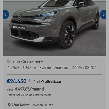
Citroen C4
MAX MHEV
01/2026
8.502 km
Hybride
Automaat
100 kW ( 136 PK )
€24.450
1
✓
BTW aftrekbaar
€497,83
/maand
Vanaf
Ontdek het volledige cijfervoorbeeld
9800 Deinze,
Traxxion Deinze