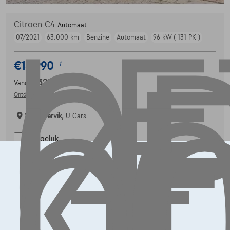
LE
OP
G
L
K
Citroen C4
Automaat
07/2021
63.000 km
Benzine
Automaat
96 kW ( 131 PK )
€15.990
1
€329,14
/maand
Vanaf
Ontdek het volledige cijfervoorbeeld
8940 Wervik,
U Cars
Vergelijk
Bekijk wagen