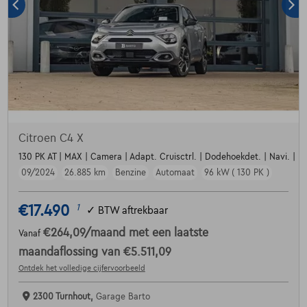
Citroen C4 X
130 PK AT | MAX | Camera | Adapt. Cruisctrl. | Dodehoekdet. | Navi. | HU
09/2024
26.885 km
Benzine
Automaat
96 kW ( 130 PK )
€17.490
1
✓
BTW aftrekbaar
€264,09
/maand
met een laatste
Vanaf
maandaflossing van
€5.511,09
Ontdek het volledige cijfervoorbeeld
2300 Turnhout,
Garage Barto