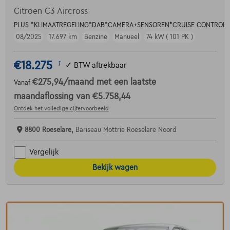
Citroen C3 Aircross
PLUS *KLIMAATREGELING*DAB*CAMERA+SENSOREN*CRUISE CONTROL*
08/2025
17.697 km
Benzine
Manueel
74 kW ( 101 PK )
€18.275
1
✓
BTW aftrekbaar
€275,94
/maand
met een laatste
Vanaf
maandaflossing van
€5.758,44
Ontdek het volledige cijfervoorbeeld
8800 Roeselare,
Bariseau Mottrie Roeselare Noord
Vergelijk
Bekijk wagen