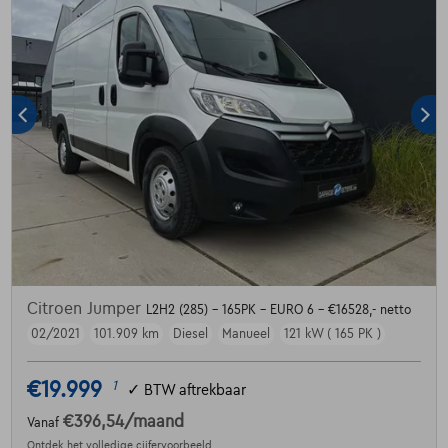
Citroen Jumper
L2H2 (285) - 165PK - EURO 6 - €16528,- netto
02/2021
101.909 km
Diesel
Manueel
121 kW ( 165 PK )
€19.999
1
✓
BTW aftrekbaar
€396,54
/maand
Vanaf
Ontdek het volledige cijfervoorbeeld