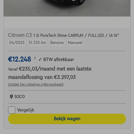
Citroen C3
1.2i PureTech Shine CARPLAY / FULL LED / JA 16"
04/2023
51.333 km
Benzine
Manueel
€12.248
1
✓
BTW aftrekbaar
€235,03
/maand
met een laatste
Vanaf
maandaflossing van
€3.297,03
Ontdek het volledige cijfervoorbeeld
SOCO
Vergelijk
Bekijk wagen