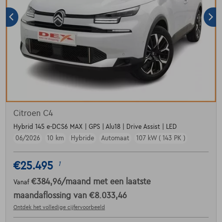
Citroen C4
Hybrid 145 e-DCS6 MAX | GPS | Alu18 | Drive Assist | LED
06/2026
10 km
Hybride
Automaat
107 kW ( 143 PK )
€25.495
1
€384,96
/maand
met een laatste
Vanaf
maandaflossing van
€8.033,46
Ontdek het volledige cijfervoorbeeld