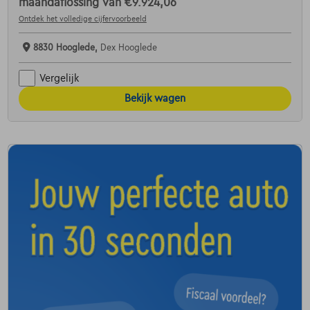
maandaflossing van
€9.924,06
Ontdek het volledige cijfervoorbeeld
8830 Hooglede,
Dex Hooglede
Vergelijk
Bekijk wagen