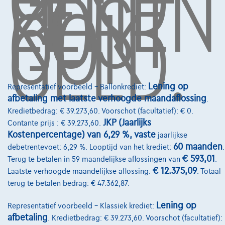
GELD
LENEN
KOST
OOK
GELD.
Pechverhelping verzekering
Financiering
Autoverzekering
Lease en persoonlijke lease
Lening op
Representatief voorbeeld – Ballonkrediet:
afbetaling met laatste verhoogde maandaflossing
.
Over Ons
Kredietbedrag: € 39.273,60. Voorschot (facultatief): € 0.
Word klant
JKP (Jaarlijks
Contante prijs : € 39.273,60.
Kostenpercentage) van 6,29 %, vaste
jaarlijkse
Wie zijn we
60 maanden
debetrentevoet: 6,29 %. Looptijd van het krediet:
.
€ 593,01
Terug te betalen in 59 maandelijkse aflossingen van
.
Kwaliteitscharter
€ 12.375,09
Laatste verhoogde maandelijkse aflossing:
. Totaal
Onze dealers
terug te betalen bedrag: € 47.362,87.
Onze partners
Lening op
Representatief voorbeeld – Klassiek krediet:
afbetaling
. Kredietbedrag: € 39.273,60. Voorschot (facultatief):
Onze team