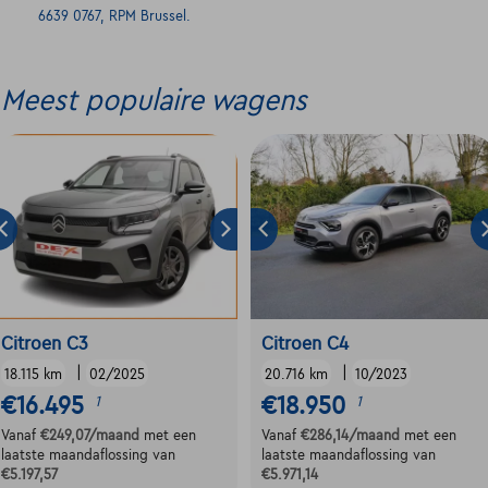
6639 0767, RPM Brussel.
Meest populaire wagens
Citroen C3
Citroen C4
|
|
18.115 km
02/2025
20.716 km
10/2023
€16.495
€18.950
1
1
Vanaf
€249,07
/maand
met een
Vanaf
€286,14
/maand
met een
laatste maandaflossing van
laatste maandaflossing van
€5.197,57
€5.971,14