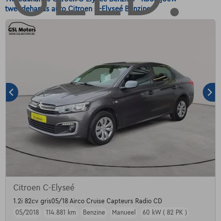
tweedehands auto Citroen C-Elyseé Benzine.
Citroen C-Elyseé
1.2i 82cv gris05/18 Airco Cruise Capteurs Radio CD
05/2018
114.881 km
Benzine
Manueel
60 kW ( 82 PK )