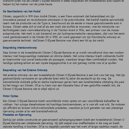
overzicht zullen we de Citroen C-Elyseé Benzine in detail bespreken om tweedehands auto kopers te
helpen bij het maken van de juiste keuze.
De Geschiedenis van het Model
Citroën, opgericht in 1919 door André Citroën, is een Frans automerk dat bekendstaat om zijn
innovatieve aanpak en revolutionaire ontwerpen in de auto-industrie. Het bedrijf maakte aanvankelijk
naam met de productie van de Type A, beschouwd als de eerste in massa geproduceerde auto in
Europa. Citroën zette zich al snel af als een merk dat durfde te innoveren, met de introductie van
technologieën zoals voorwielaandrijving in de Traction Avant in 1934, een primeur voor de massa-
autoproductie. Het merk is ook beroemd om zijn hydropneumatische veersysteem, dat voor het eerst
werd geïntroduceerd in de Citroën DS in 1955, en werd geprezen om zijn futuristische ontwerp en
geavanceerde techniek. deCitroen C-Elyseé Benzine was direct een hit op de markt.
Bespreking Interieurontwerp
Stap binnen in de tweedehands Citroen C-Elyseé Benzine en je wordt verwelkomd door een modern
interieur met hoogwaardige materialen en slimme details. Het ruime interieur biedt voldoende hoofd-
en beenruimte voor zowel bestuurder als passagier, waardoor lange ritten comfortabel worden. Met
handige opbergvakken en een royale bagageruimte is er ook genoeg ruimte voor al je spullen.
Bespreking van het Externe Ontwerp
Het externe ontwerp van een tweedehands Citroen C-Elyseé Benzine is een lust voor het oog. Met zijn
gestroomlijnde carrosserie en opvallende lijnen trekt hij zeker de aandacht op de weg. De
kenmerkende dubbele grille en slanke koplampen geven hem een karakteristieke uitstraling die past
bij het imago van Citroën. Of je nu kiest voor een klassieke kleur of een gedurfde metallic tint, de
Citroen C-Elyseé Benzine ziet er altijd stijlvol uit.
Motor Opties
Een Citroen C-Elyseé Benzine biedt verschillende motor opties om aan verschillende behoeften te
voldoen. Van zuinige dieselmotoren tot krachtige benzinemotoren, er is voor elk wat wils. De motoren
zijn efficiënt en leveren indrukwekkendede prestaties, waardoor je kunt genieten van een plezierige
rijervaring zonder al te veel brandstofverbruik.
Prestaties en Rijervaring
Dankzij zijn solide constructie en geavanceerd ophangingssysteem biedt een tweedehands Citroen C-
Elyseé Benzine een uitstekende rijervaring. Hij rijdt soepel over oneffenheden in de weg en biedt
stabiele handling in bochten. Of je nu dagelijks pendelt naar het werk of lange roadtrips maakt, de