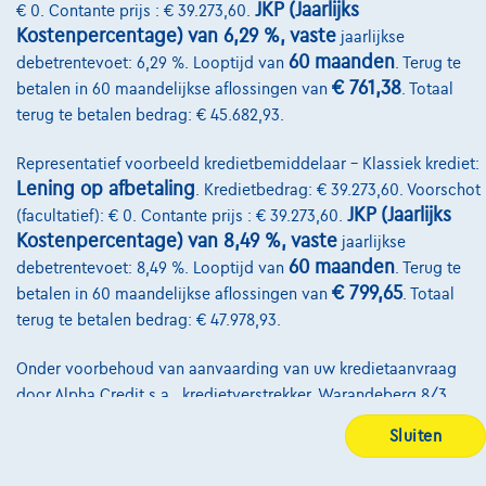
JKP (Jaarlijks
€ 0. Contante prijs : € 39.273,60.
Contact
Kostenpercentage) van 6,29 %, vaste
jaarlijkse
60 maanden
debetrentevoet: 6,29 %. Looptijd van
. Terug te
€ 761,38
betalen in 60 maandelijkse aflossingen van
. Totaal
terug te betalen bedrag: € 45.682,93.
@2024 TCS Mobility SA/NV Copyright
Representatief voorbeeld kredietbemiddelaar – Klassiek krediet:
Algemene Voorwaarden
Lening op afbetaling
. Kredietbedrag: € 39.273,60. Voorschot
Bijstandsvoorwaarden
JKP (Jaarlijks
(facultatief): € 0. Contante prijs : € 39.273,60.
Kostenpercentage) van 8,49 %, vaste
jaarlijkse
Privacyverklaring
60 maanden
debetrentevoet: 8,49 %. Looptijd van
. Terug te
€ 799,65
betalen in 60 maandelijkse aflossingen van
. Totaal
Cookiebeleid
terug te betalen bedrag: € 47.978,93.
Kwaliteitscharter
Onder voorbehoud van aanvaarding van uw kredietaanvraag
Site Map
door Alpha Credit s.a., kredietverstrekker, Warandeberg 8/3,
1000 Brussel, BTW BE 0445.781.316, RPM Brussel. Adverteerder:
Login
Sluiten
TCS Mobility S.A., agent in nevenfunctie, Boulevard Albert II 4,
B12, 1000 Brussel, BTW BE 1003.765.106, BE93 0019 6639 0767,