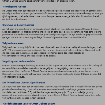
Citroen C-Elyseé Benzine staat garant voor comfortabel en plezierig rijden.
Technologische Functies
De Citroën modellen zijn uitgerust met tal van technologische functies die het autorijden gemakkelijker
en veiliger maken. Van een geavanceerd infotainmentsysteem met touchscreen-bediening tot handige
rijhulpsystemen, zoals adaptieve cruise control en parkeersensoren, je hebt alles binnen handbereik
om je rit te optimaliseren.
Onderhoud en Betrouwbaarheid
Als het gaat om onderhoud en betrouwbaarheid, staat een tweedehands Citroen C-Elyseé Benzine
hoog aangeschreven. Met regelmatig onderhoud en zorg gaat deze auto jarenlang mee zonder grote
problemen. Bovendien zijn de onderdelen gemakkelijk verkrijgbaar en zijn er tal van gespecialiseerde
garages die ervoor kunnen zorgen dat je Citroen C-Elyseé Benzine in topconditie blijft.
Veiligheidskenmerken
Veiligheid staat voorop bij Citroën. Met een uitgebreid assortiment aan veiligheidsvoorzieningen, zoals
ABS, ESP, airbags en noodremassistentie, ben je goed beschermd tijdens het rijden. Daarnaast heeft
de hedendaagse modellen ook geavanceerde systemen zoals dodehoekdetectie en
verkeersbordherkenning om extra veiligheid te bieden.
Vergelijking met Andere Modellen
Om een weloverwogen beslissing te nemen bij het kopen van een tweedehands auto is het belangrijk
om verschillende modellen met elkaar te vergelijken. In vergelijking met andere compacte
gezinsauto's biedt deCitroen C-Elyseé Benzine een goede balans tussen prijs, prestaties en comfort.
Het unieke ontwerp en de betrouwbare reputatie van Citroën maken de Citroen C-Elyseé Benzine tot
een uitstekende keuze.
Een Tweedehands Citroen C-Elyseé Benzine
Als je op zoek bent naar een tweedehands Citroen C-Elyseé Benzine, ben je verzekerd van een goede
prijs-kwaliteitverhouding. Door te kiezen voor een tweedehands auto kun je genieten van de
voordelen van de Citroen C-Elyseé Benzine tegen een lagere prijs. Zorg ervoor dat je grondig
onderzoek doet en inspecties uitvoert voordat je de Citroen C-Elyseé Benzine koopt, zodat je er zeker
van kunt zijn dat hij in goede staat verkeert.
Tweedehandsprijzen van een Citroen C-Elyseé Benzine