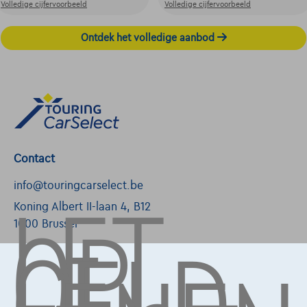
Volledige cijfervoorbeeld
Volledige cijfervoorbeeld
Ontdek het volledige aanbod
Contact
LET
info@touringcarselect.be
OP,
Koning Albert II-laan 4, B12
1000 Brussel
Diensten & Oplossingen