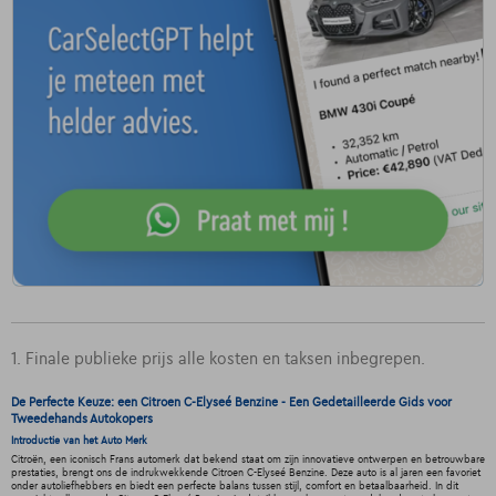
1. Finale publieke prijs alle kosten en taksen inbegrepen.
De Perfecte Keuze: een Citroen C-Elyseé Benzine - Een Gedetailleerde Gids voor
Tweedehands Autokopers
Introductie van het Auto Merk
Citroën, een iconisch Frans automerk dat bekend staat om zijn innovatieve ontwerpen en betrouwbare
prestaties, brengt ons de indrukwekkende Citroen C-Elyseé Benzine. Deze auto is al jaren een favoriet
onder autoliefhebbers en biedt een perfecte balans tussen stijl, comfort en betaalbaarheid. In dit