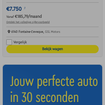
€7.750
1
€185,79
/maand
Vanaf
Ontdek het volledige cijfervoorbeeld
6140 Fontaine-L'eveque,
GSL Motors
Vergelijk
Bekijk wagen