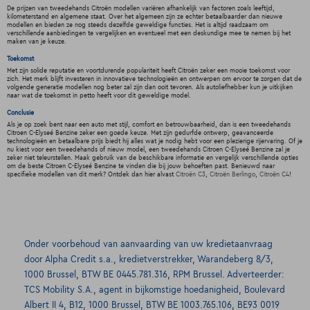
De prijzen van tweedehands Citroën modellen variëren afhankelijk van factoren zoals leeftijd,
kilometerstand en algemene staat. Over het algemeen zijn ze echter betaalbaarder dan nieuwe
modellen en bieden ze nog steeds dezelfde geweldige functies. Het is altijd raadzaam om
verschillende aanbiedingen te vergelijken en eventueel met een deskundige mee te nemen bij het
maken van je keuze.
Toekomst
Met zijn solide reputatie en voortdurende populariteit heeft Citroën zeker een mooie toekomst voor
zich. Het merk blijft investeren in innovatieve technologieën en ontwerpen om ervoor te zorgen dat de
volgende generatie modellen nog beter zal zijn dan ooit tevoren. Als autoliefhebber kun je uitkijken
naar wat de toekomst in petto heeft voor dit geweldige model.
Conclusie
Als je op zoek bent naar een auto met stijl, comfort en betrouwbaarheid, dan is een tweedehands
Citroen C-Elyseé Benzine zeker een goede keuze. Met zijn gedurfde ontwerp, geavanceerde
technologieën en betaalbare prijs biedt hij alles wat je nodig hebt voor een plezierige rijervaring. Of je
nu kiest voor een tweedehands of nieuw model, een tweedehands Citroen C-Elyseé Benzine zal je
zeker niet teleurstellen. Maak gebruik van de beschikbare informatie en vergelijk verschillende opties
om de beste Citroen C-Elyseé Benzine te vinden die bij jouw behoeften past. Benieuwd naar
specifieke modellen van dit merk? Ontdek dan hier alvast
Citroën C3
,
Citroën Berlingo
,
Citroën C4
!
Onder voorbehoud van aanvaarding van uw kredietaanvraag
door Alpha Credit s.a., kredietverstrekker, Warandeberg 8/3,
1000 Brussel, BTW BE 0445.781.316, RPM Brussel. Adverteerder:
TCS Mobility S.A., agent in bijkomstige hoedanigheid, Boulevard
Albert II 4, B12, 1000 Brussel, BTW BE 1003.765.106, BE93 0019