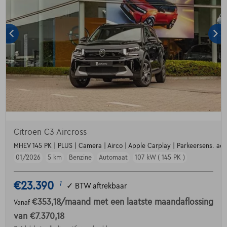
Citroen C3 Aircross
MHEV 145 PK | PLUS | Camera | Airco | Apple Carplay | Parkeersens. achte
01/2026
5 km
Benzine
Automaat
107 kW ( 145 PK )
€23.390
1
✓
BTW aftrekbaar
€353,18
/maand
met een laatste maandaflossing
Vanaf
van
€7.370,18