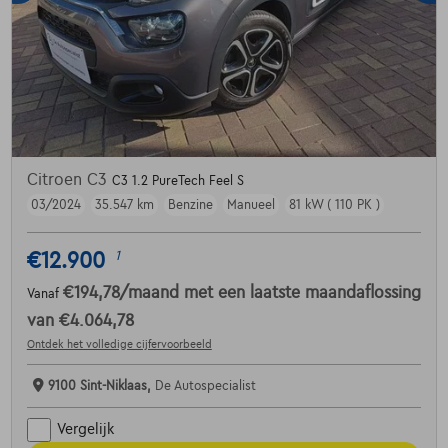
Citroen C3
C3 1.2 PureTech Feel S
03/2024
35.547 km
Benzine
Manueel
81 kW ( 110 PK )
€12.900
1
€194,78
/maand
met een laatste maandaflossing
Vanaf
van
€4.064,78
Ontdek het volledige cijfervoorbeeld
9100 Sint-Niklaas,
De Autospecialist
Vergelijk