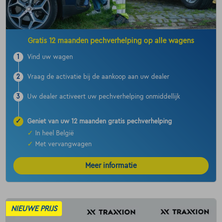
Gratis 12 maanden pechverhelping op alle wagens
1
Vind uw wagen
2
Vraag de activatie bij de aankoop aan uw dealer
3
Uw dealer activeert uw pechverhelping onmiddellijk
✓
Geniet van uw 12 maanden gratis pechverhelping
✓
In heel België
✓
Met vervangwagen
Meer informatie
NIEUWE PRIJS