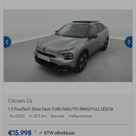
Citroen C4
1.2 PureTech Shine Pack CUIR/NAVI/TO PANO/FULL LED/JA
04/2022
41.873 km
Benzine
Halfautomaat
€15.998
1
✓
BTW aftrekbaar