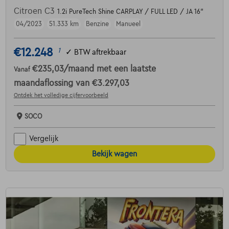
Citroen C3
1.2i PureTech Shine CARPLAY / FULL LED / JA 16"
04/2023
51.333 km
Benzine
Manueel
€12.248
1
✓
BTW aftrekbaar
€235,03
/maand
met een laatste
Vanaf
maandaflossing van
€3.297,03
Ontdek het volledige cijfervoorbeeld
SOCO
Vergelijk
Bekijk wagen