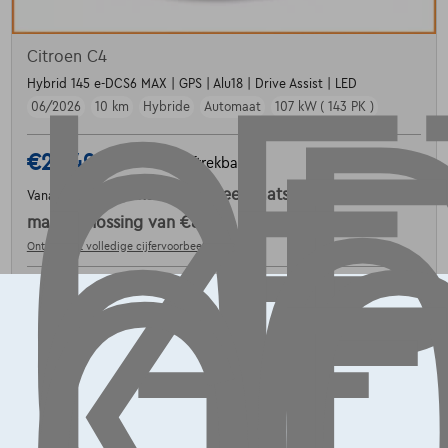
LE
OP
G
L
K
Citroen C4
Hybrid 145 e-DCS6 MAX | GPS | Alu18 | Drive Assist | LED
06/2026
10 km
Hybride
Automaat
107 kW ( 143 PK )
€25.495
1
✓
BTW aftrekbaar
€384,96
/maand
met een laatste
Vanaf
maandaflossing van
€8.033,46
Ontdek het volledige cijfervoorbeeld
4710 Lontzen,
Dex Eupen Garage E. Kreusen sprl
Vergelijk
Bekijk wagen