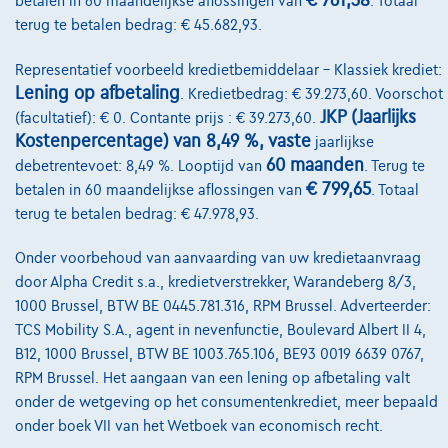
€ 761,38
betalen in 60 maandelijkse aflossingen van
. Totaal
€237,84
/maand
Vanaf
terug te betalen bedrag: € 45.682,93.
Ontdek het volledige cijfervoorbeeld
Representatief voorbeeld kredietbemiddelaar – Klassiek krediet:
6140 Fontaine-L'eveque,
GSL Motors
Lening op afbetaling
. Kredietbedrag: € 39.273,60. Voorschot
JKP (Jaarlijks
(facultatief): € 0. Contante prijs : € 39.273,60.
Vergelijk
Kostenpercentage) van 8,49 %, vaste
jaarlijkse
Bekijk wagen
60 maanden
debetrentevoet: 8,49 %. Looptijd van
. Terug te
€ 799,65
betalen in 60 maandelijkse aflossingen van
. Totaal
terug te betalen bedrag: € 47.978,93.
Onder voorbehoud van aanvaarding van uw kredietaanvraag
door Alpha Credit s.a., kredietverstrekker, Warandeberg 8/3,
1000 Brussel, BTW BE 0445.781.316, RPM Brussel. Adverteerder:
TCS Mobility S.A., agent in nevenfunctie, Boulevard Albert II 4,
B12, 1000 Brussel, BTW BE 1003.765.106, BE93 0019 6639 0767,
RPM Brussel. Het aangaan van een lening op afbetaling valt
onder de wetgeving op het consumentenkrediet, meer bepaald
onder boek VII van het Wetboek van economisch recht.