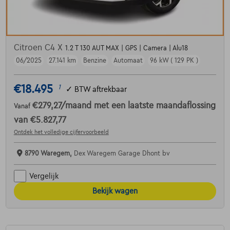
Citroen C4 X
1.2 T 130 AUT MAX | GPS | Camera | Alu18
06/2025
27.141 km
Benzine
Automaat
96 kW ( 129 PK )
€18.495
1
✓
BTW aftrekbaar
€279,27
/maand
met een laatste maandaflossing
Vanaf
van
€5.827,77
Ontdek het volledige cijfervoorbeeld
8790 Waregem,
Dex Waregem Garage Dhont bv
Vergelijk
Bekijk wagen