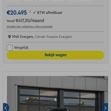
€20.495
1
✓
BTW aftrekbaar
€417,30
/maand
Vanaf
Ontdek het volledige cijfervoorbeeld
9940 Evergem,
Citroën Traxxion Evergem
Vergelijk
Bekijk wagen