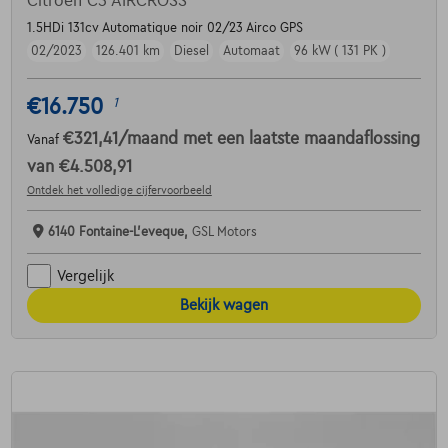
Citroen C5 AIRCROSS
1.5HDi 131cv Automatique noir 02/23 Airco GPS
02/2023
126.401 km
Diesel
Automaat
96 kW ( 131 PK )
€16.750
1
€321,41
/maand
met een laatste maandaflossing
Vanaf
van
€4.508,91
Ontdek het volledige cijfervoorbeeld
6140 Fontaine-L'eveque,
GSL Motors
Vergelijk
Bekijk wagen