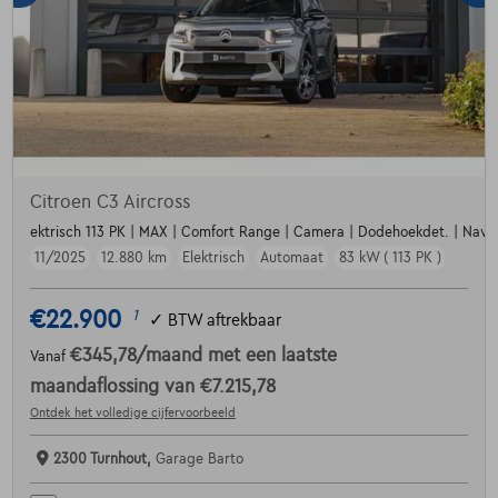
Citroen C3 Aircross
ektrisch 113 PK | MAX | Comfort Range | Camera | Dodehoekdet. | Navi | P
11/2025
12.880 km
Elektrisch
Automaat
83 kW ( 113 PK )
€22.900
1
✓
BTW aftrekbaar
€345,78
/maand
met een laatste
Vanaf
maandaflossing van
€7.215,78
Ontdek het volledige cijfervoorbeeld
2300 Turnhout,
Garage Barto