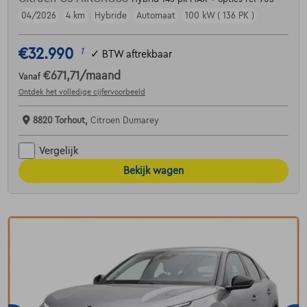
04/2026
4 km
Hybride
Automaat
100 kW ( 136 PK )
€32.990
1
✓
BTW aftrekbaar
€671,71
/maand
Vanaf
Ontdek het volledige cijfervoorbeeld
8820 Torhout,
Citroen Dumarey
Vergelijk
Bekijk wagen