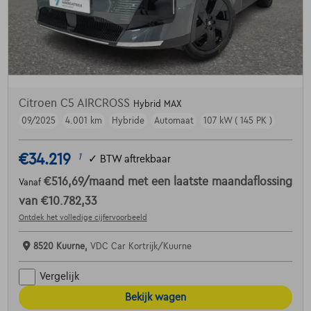
Citroen C5 AIRCROSS
Hybrid MAX
09/2025
4.001 km
Hybride
Automaat
107 kW ( 145 PK )
€34.219
1
✓
BTW aftrekbaar
€516,69
/maand
met een laatste maandaflossing
Vanaf
van
€10.782,33
Ontdek het volledige cijfervoorbeeld
8520 Kuurne,
VDC Car Kortrijk/Kuurne
Vergelijk
Bekijk wagen