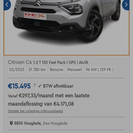
Citroen C4
1.2 T 130 Feel Pack | GPS | Alu18
02/2023
31.780 km
Benzine
Manueel
96 kW ( 129 PK )
€15.495
1
✓
BTW aftrekbaar
€297,33
/maand
met een laatste
Vanaf
maandaflossing van
€4.171,08
Ontdek het volledige cijfervoorbeeld
8830 Hooglede,
Dex Hooglede