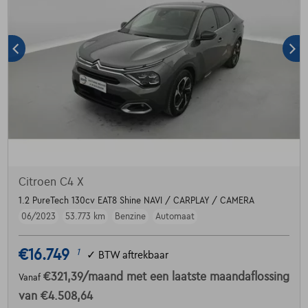
Citroen C4 X
1.2 PureTech 130cv EAT8 Shine NAVI / CARPLAY / CAMERA
06/2023
53.773 km
Benzine
Automaat
€16.749
1
✓
BTW aftrekbaar
€321,39
/maand
met een laatste maandaflossing
Vanaf
van
€4.508,64