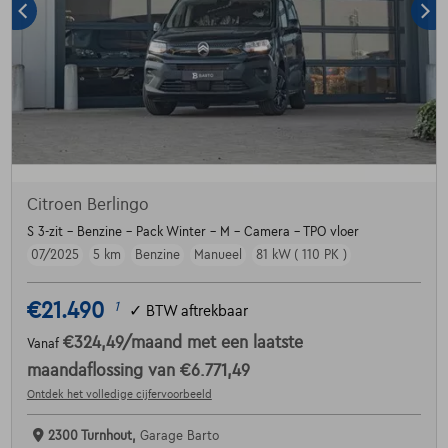
Citroen Berlingo
S 3-zit - Benzine - Pack Winter - M - Camera - TPO vloer
07/2025
5 km
Benzine
Manueel
81 kW ( 110 PK )
€21.490
1
✓
BTW aftrekbaar
€324,49
/maand
met een laatste
Vanaf
maandaflossing van
€6.771,49
Ontdek het volledige cijfervoorbeeld
2300 Turnhout,
Garage Barto