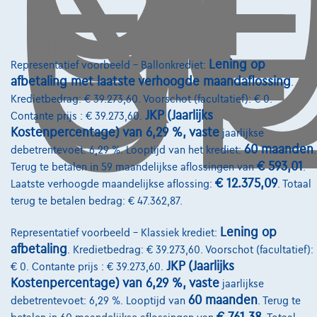
O
GE
Lening op
Representatief voorbeeld – Ballonkrediet:
afbetaling met laatste verhoogde maandaflossing
.
Kredietbedrag: € 39.273,60. Voorschot (facultatief): € 0.
JKP (Jaarlijks
Contante prijs : € 39.273,60.
Kostenpercentage) van 6,29 %, vaste
jaarlijkse
60 maanden
debetrentevoet: 6,29 %. Looptijd van het krediet:
.
€ 593,01
Terug te betalen in 59 maandelijkse aflossingen van
.
€ 12.375,09
Laatste verhoogde maandelijkse aflossing:
. Totaal
terug te betalen bedrag: € 47.362,87.
Citroen C3 Aircross
Lening op
Representatief voorbeeld – Klassiek krediet:
1.2 110cv rouge 10/19 86.625km Airco GPS Capteurs
afbetaling
. Kredietbedrag: € 39.273,60. Voorschot (facultatief):
10/2019
86.625 km
Benzine
Manueel
81 kW ( 110 PK )
JKP (Jaarlijks
€ 0. Contante prijs : € 39.273,60.
Kostenpercentage) van 6,29 %, vaste
jaarlijkse
60 maanden
€11.995
1
debetrentevoet: 6,29 %. Looptijd van
. Terug te