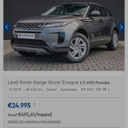
Land Rover Range Rover Evoque
2.0 4WD-Panodak
11/2019
48.622 km
Diesel
Automaat
110 kW ( 150 PK )
€24.995
1
€495,61
/maand
Vanaf
Ontdek het volledige cijfervoorbeeld