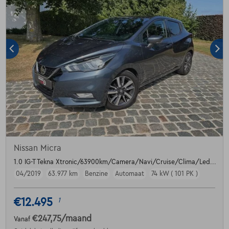
Nissan Micra
1.0 IG-T Tekna Xtronic/63900km/Camera/Navi/Cruise/Clima/Led...
04/2019
63.977 km
Benzine
Automaat
74 kW ( 101 PK )
€12.495
1
€247,75
/maand
Vanaf