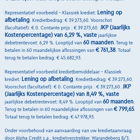
Lening op
Representatief voorbeeld – Klassiek krediet:
afbetaling
. Kredietbedrag: € 39.273,60. Voorschot
JKP (Jaarlijks
(facultatief): € 0. Contante prijs : € 39.273,60.
Kostenpercentage) van 6,29 %, vaste
jaarlijkse
60 maanden
debetrentevoet: 6,29 %. Looptijd van
. Terug te
€ 761,38
betalen in 60 maandelijkse aflossingen van
. Totaal
terug te betalen bedrag: € 45.682,93.
Representatief voorbeeld kredietbemiddelaar – Klassiek
Lening op afbetaling
krediet:
. Kredietbedrag: € 39.273,60.
JKP
Voorschot (facultatief): € 0. Contante prijs : € 39.273,60.
(Jaarlijks Kostenpercentage) van 8,49 %, vaste
60 maanden
jaarlijkse debetrentevoet: 8,49 %. Looptijd van
.
€ 799,65
Terug te betalen in 60 maandelijkse aflossingen van
.
Totaal terug te betalen bedrag: € 47.978,93.
Opel Astra Sports Tourer
1.2 turbo gs 130
Onder voorbehoud van aanvaarding van uw kredietaanvraag
04/2025
33.935 km
Benzine
Manueel
96 kW ( 130 PK )
door Alpha Credit s.a., kredietverstrekker, Warandeberg 8/3,