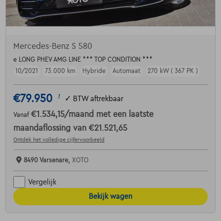
Mercedes-Benz S 580
e LONG PHEV AMG LINE *** TOP CONDITION ***
10/2021
73.000 km
Hybride
Automaat
270 kW ( 367 PK )
€79.950
1
✓
BTW aftrekbaar
€1.534,15
/maand
met een laatste
Vanaf
maandaflossing van
€21.521,65
Ontdek het volledige cijfervoorbeeld
8490 Varsenare,
XOTO
Vergelijk
Bekijk wagen