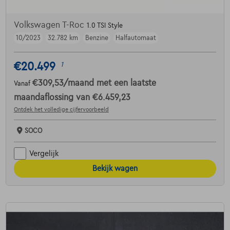
Volkswagen T-Roc
1.0 TSI Style
10/2023
32.782 km
Benzine
Halfautomaat
€20.499
1
€309,53
/maand
met een laatste
Vanaf
maandaflossing van
€6.459,23
Ontdek het volledige cijfervoorbeeld
SOCO
Vergelijk
Bekijk wagen