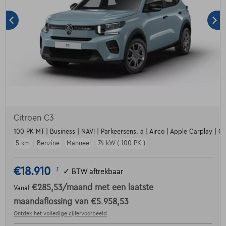
Citroen C3
100 PK MT | Business | NAVI | Parkeersens. a | Airco | Apple Carplay | Crui
5 km
Benzine
Manueel
74 kW ( 100 PK )
€18.910
1
✓
BTW aftrekbaar
€285,53
/maand
met een laatste
Vanaf
maandaflossing van
€5.958,53
Ontdek het volledige cijfervoorbeeld