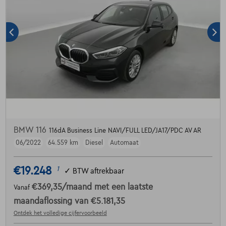
BMW 116
116dA Business Line NAVI/FULL LED/JA17/PDC AV AR
06/2022
64.559 km
Diesel
Automaat
€19.248
1
✓
BTW aftrekbaar
€369,35
/maand
met een laatste
Vanaf
maandaflossing van
€5.181,35
Ontdek het volledige cijfervoorbeeld