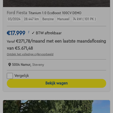
Ford Fiesta
Titanium 1.0 EcoBoost 100CV DEMO
03/2024
28.447 km
Benzine
Manueel
74 kW ( 101 PK )
€17.999
1
✓
BTW aftrekbaar
€271,78
/maand
met een laatste maandaflossing
Vanaf
van
€5.671,48
Ontdek het volledige cijfervoorbeeld
5004 Namur,
Steveny
Vergelijk
Bekijk wagen