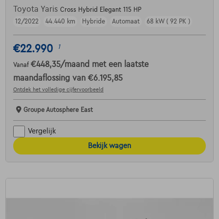
Toyota Yaris
Cross Hybrid Elegant 115 HP
12/2022
44.440 km
Hybride
Automaat
68 kW ( 92 PK )
€22.990
1
€448,35
/maand
met een laatste
Vanaf
maandaflossing van
€6.195,85
Ontdek het volledige cijfervoorbeeld
Groupe Autosphere East
Vergelijk
Bekijk wagen