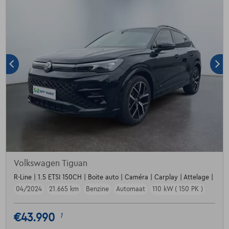
Volkswagen Tiguan
R-Line | 1.5 ETSI 150CH | Boite auto | Caméra | Carplay | Attelage |
04/2024
21.665 km
Benzine
Automaat
110 kW ( 150 PK )
€43.990
1