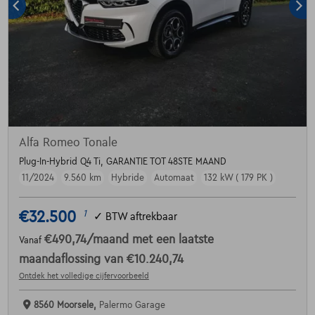
Alfa Romeo Tonale
Plug-In-Hybrid Q4 Ti, GARANTIE TOT 48STE MAAND
11/2024
9.560 km
Hybride
Automaat
132 kW ( 179 PK )
€32.500
1
✓
BTW aftrekbaar
€490,74
/maand
met een laatste
Vanaf
maandaflossing van
€10.240,74
Ontdek het volledige cijfervoorbeeld
8560 Moorsele,
Palermo Garage