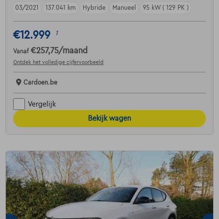
03/2021
137.041 km
Hybride
Manueel
95 kW ( 129 PK )
€12.999
1
€257,75
/maand
Vanaf
Ontdek het volledige cijfervoorbeeld
Cardoen.be
Vergelijk
Bekijk wagen