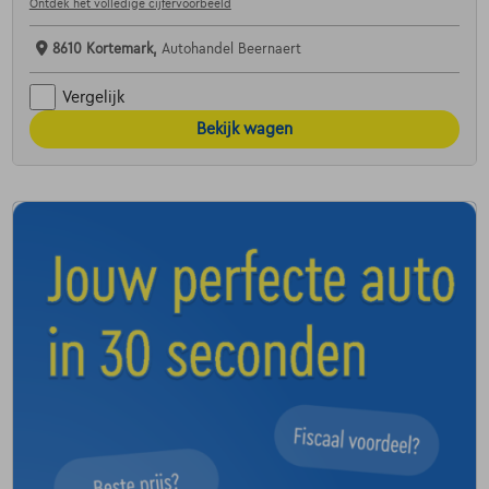
Ontdek het volledige cijfervoorbeeld
8610 Kortemark,
Autohandel Beernaert
Vergelijk
Bekijk wagen