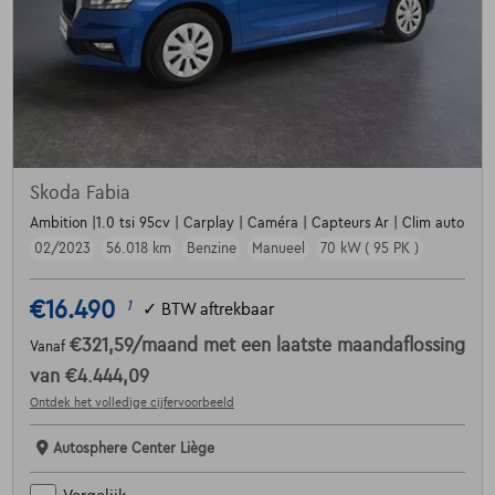
Skoda Fabia
Ambition |1.0 tsi 95cv | Carplay | Caméra | Capteurs Ar | Clim auto
02/2023
56.018 km
Benzine
Manueel
70 kW ( 95 PK )
€16.490
1
✓
BTW aftrekbaar
€321,59
/maand
met een laatste maandaflossing
Vanaf
van
€4.444,09
Ontdek het volledige cijfervoorbeeld
Autosphere Center Liège