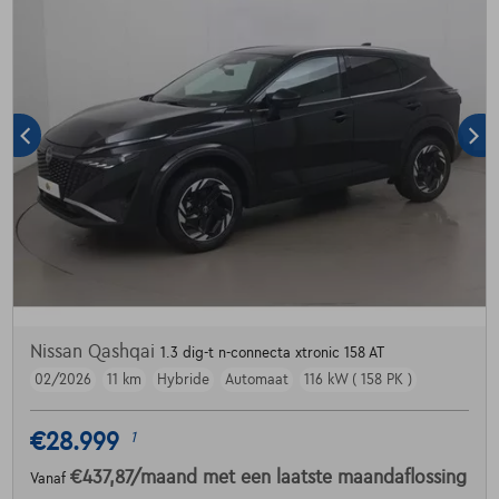
Nissan Qashqai
1.3 dig-t n-connecta xtronic 158 AT
02/2026
11 km
Hybride
Automaat
116 kW ( 158 PK )
€28.999
1
€437,87
/maand
met een laatste maandaflossing
Vanaf