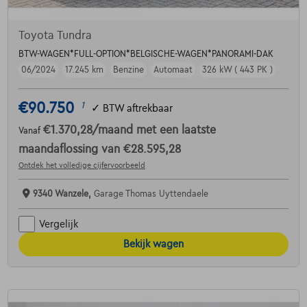
Toyota Tundra
BTW-WAGEN*FULL-OPTION*BELGISCHE-WAGEN*PANORAMI-DAK
06/2024
17.245 km
Benzine
Automaat
326 kW ( 443 PK )
€90.750
1
✓
BTW aftrekbaar
€1.370,28
/maand
met een laatste
Vanaf
maandaflossing van
€28.595,28
Ontdek het volledige cijfervoorbeeld
9340 Wanzele,
Garage Thomas Uyttendaele
Vergelijk
Bekijk wagen