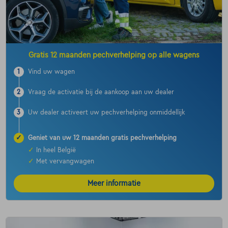
Gratis 12 maanden pechverhelping op alle wagens
1
Vind uw wagen
2
Vraag de activatie bij de aankoop aan uw dealer
3
Uw dealer activeert uw pechverhelping onmiddellijk
✓
Geniet van uw 12 maanden gratis pechverhelping
✓
In heel België
✓
Met vervangwagen
Meer informatie