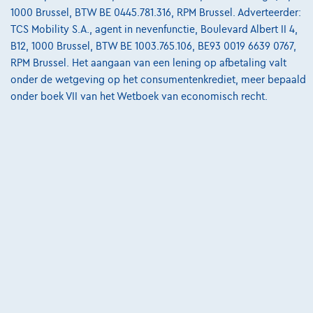
1000 Brussel, BTW BE 0445.781.316, RPM Brussel. Adverteerder:
€20.999
1
TCS Mobility S.A., agent in nevenfunctie, Boulevard Albert II 4,
€317,08
/maand
met een laatste maandaflossing
B12, 1000 Brussel, BTW BE 1003.765.106, BE93 0019 6639 0767,
Vanaf
RPM Brussel. Het aangaan van een lening op afbetaling valt
van
€6.616,78
onder de wetgeving op het consumentenkrediet, meer bepaald
Ontdek het volledige cijfervoorbeeld
onder boek VII van het Wetboek van economisch recht.
Cardoen.be
Vergelijk
Bekijk wagen