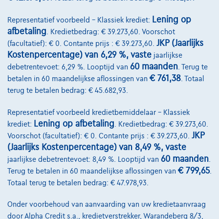
Bekijk wagen
Lening op
Representatief voorbeeld – Klassiek krediet:
afbetaling
. Kredietbedrag: € 39.273,60. Voorschot
JKP (Jaarlijks
(facultatief): € 0. Contante prijs : € 39.273,60.
Kostenpercentage) van 6,29 %, vaste
jaarlijkse
60 maanden
debetrentevoet: 6,29 %. Looptijd van
. Terug te
€ 761,38
betalen in 60 maandelijkse aflossingen van
. Totaal
terug te betalen bedrag: € 45.682,93.
Representatief voorbeeld kredietbemiddelaar – Klassiek
Lening op afbetaling
krediet:
. Kredietbedrag: € 39.273,60.
JKP
Voorschot (facultatief): € 0. Contante prijs : € 39.273,60.
(Jaarlijks Kostenpercentage) van 8,49 %, vaste
60 maanden
jaarlijkse debetrentevoet: 8,49 %. Looptijd van
.
€ 799,65
Terug te betalen in 60 maandelijkse aflossingen van
.
Totaal terug te betalen bedrag: € 47.978,93.
Citroen C4 X
Onder voorbehoud van aanvaarding van uw kredietaanvraag
door Alpha Credit s.a., kredietverstrekker, Warandeberg 8/3,
1.2 T 100 You | GPS by App De Citroën C4 X 1.2 T 100 You combineert ee