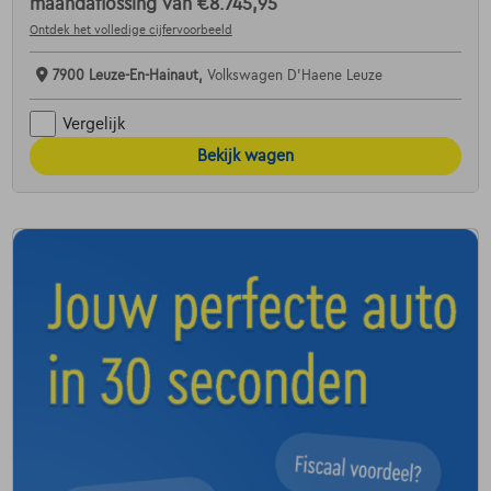
maandaflossing van
€8.745,95
Ontdek het volledige cijfervoorbeeld
7900 Leuze-En-Hainaut,
Volkswagen D'Haene Leuze
Vergelijk
Bekijk wagen