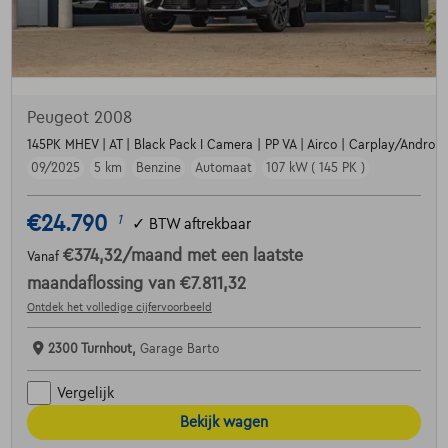
Peugeot 2008
145PK MHEV | AT | Black Pack I Camera | PP VA | Airco | Carplay/Android |
09/2025
5 km
Benzine
Automaat
107 kW ( 145 PK )
€24.790
1
✓
BTW aftrekbaar
€374,32
/maand
met een laatste
Vanaf
maandaflossing van
€7.811,32
Ontdek het volledige cijfervoorbeeld
2300 Turnhout,
Garage Barto
Vergelijk
Bekijk wagen