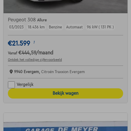
Peugeot 308
Allure
03/2023
18.436 km
Benzine
Automaat
96 kW ( 131 PK )
€21.599
1
€444,59
/maand
Vanaf
Ontdek het volledige cijfervoorbeeld
9940 Evergem,
Citroën Traxxion Evergem
Vergelijk
Bekijk wagen