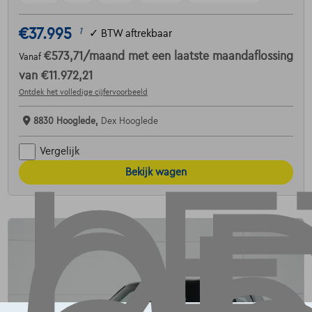
€37.995
1
✓
BTW aftrekbaar
€573,71
/maand
met een laatste maandaflossing
Vanaf
van
€11.972,21
Ontdek het volledige cijfervoorbeeld
8830 Hooglede,
Dex Hooglede
Vergelijk
Bekijk wagen