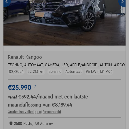
Renault Kangoo
TECHNO, AUTOMAAT, CAMERA, LED, APPLE/ANDROID, AUTOM. AIRCO
02/2024
32.213 km
Benzine
Automaat
96 kW ( 131 PK )
€25.990
1
€392,44
/maand
met een laatste
Vanaf
maandaflossing van
€8.189,44
Ontdek het volledige cijfervoorbeeld
2580 Putte,
AB Auto nv