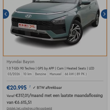
Hyundai Bayon
1.0 T-GDi 90 Techno | GPS by APP | Cam | Heated Seats | LED
03/2026
10 km
Benzine
Manueel
66 kW ( 89 PK )
€20.995
1
✓
BTW aftrekbaar
€317,01
/maand
met een laatste maandaflossing
Vanaf
van
€6.615,51
Ontdek het volledige cijfervoorbeeld