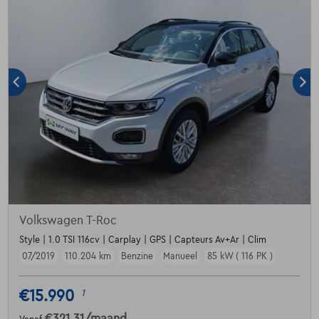
Volkswagen T-Roc
Style | 1.0 TSI 116cv | Carplay | GPS | Capteurs Av+Ar | Clim
07/2019
110.204 km
Benzine
Manueel
85 kW ( 116 PK )
€15.990
1
€321,31
/maand