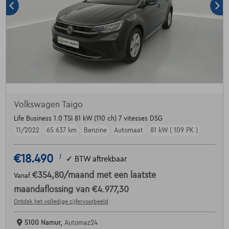
Volkswagen Taigo
Life Business 1.0 TSI 81 kW (110 ch) 7 vitesses DSG
11/2022
65.637 km
Benzine
Automaat
81 kW ( 109 PK )
€18.490
1
✓
BTW aftrekbaar
€354,80
/maand
met een laatste
Vanaf
maandaflossing van
€4.977,30
Ontdek het volledige cijfervoorbeeld
5100 Namur,
Automaz24