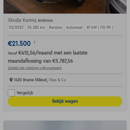
Skoda Kamiq
Ambition
03/2023
55.383 km
Benzine
Automaat
81 kW ( 110 PK )
€21.500
1
€412,56
/maand
met een laatste
Vanaf
maandaflossing van
€5.787,56
Ontdek het volledige cijfervoorbeeld
1420 Braine l'Alleud,
Flies & Co
Vergelijk
Bekijk wagen