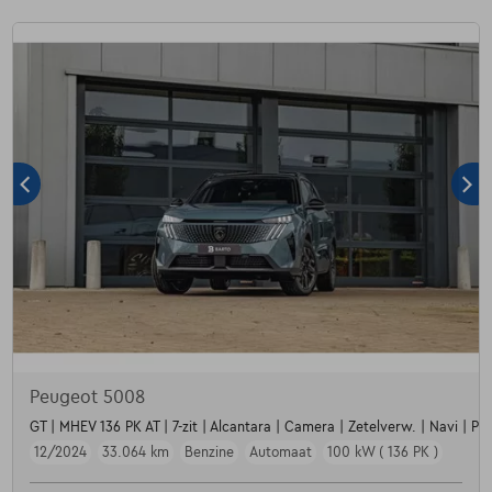
Peugeot 5008
GT | MHEV 136 PK AT | 7-zit | Alcantara | Camera | Zetelverw. | Navi | Par
12/2024
33.064 km
Benzine
Automaat
100 kW ( 136 PK )