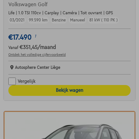
Volkswagen Golf
Life | 1.0 TSI 110cv | Carplay | Caméra | Toit ouvrant | GPS
03/2021
99.590 km
Benzine
Manueel
81 kW ( 110 PK )
€17.490
1
€351,45
/maand
Vanaf
Ontdek het volledige cijfervoorbeeld
Autosphere Center Liège
Vergelijk
Bekijk wagen