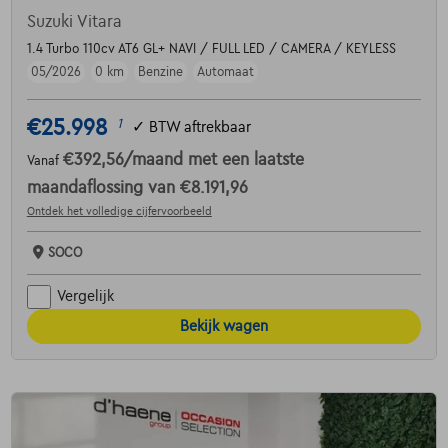
Suzuki Vitara
1.4 Turbo 110cv AT6 GL+ NAVI / FULL LED / CAMERA / KEYLESS
05/2026
0 km
Benzine
Automaat
€25.998
1
✓
BTW aftrekbaar
€392,56
/maand
met een laatste
Vanaf
maandaflossing van
€8.191,96
Ontdek het volledige cijfervoorbeeld
SOCO
Vergelijk
Bekijk wagen