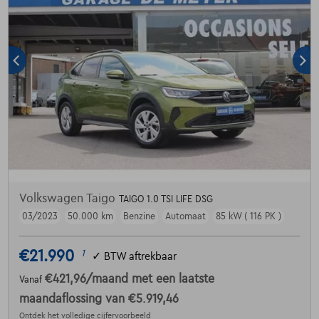
Volkswagen Taigo
TAIGO 1.0 TSI LIFE DSG
03/2023
50.000 km
Benzine
Automaat
85 kW ( 116 PK )
€21.990
1
✓
BTW aftrekbaar
€421,96
/maand
met een laatste
Vanaf
maandaflossing van
€5.919,46
Ontdek het volledige cijfervoorbeeld