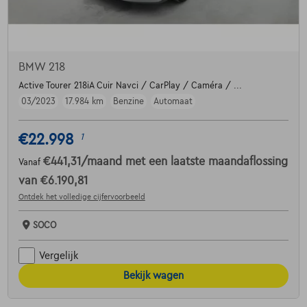
BMW 218
Active Tourer 218iA Cuir Navci / CarPlay / Caméra / ...
03/2023
17.984 km
Benzine
Automaat
€22.998
1
€441,31
/maand
met een laatste maandaflossing
Vanaf
van
€6.190,81
Ontdek het volledige cijfervoorbeeld
SOCO
Vergelijk
Bekijk wagen