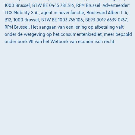
1000 Brussel, BTW BE 0445.781.316, RPM Brussel. Adverteerder:
06/2024
23.905 km
Benzine
Manueel
74 kW ( 99 PK )
TCS Mobility S.A., agent in nevenfunctie, Boulevard Albert II 4,
B12, 1000 Brussel, BTW BE 1003.765.106, BE93 0019 6639 0767,
€15.495
1
✓
BTW aftrekbaar
RPM Brussel. Het aangaan van een lening op afbetaling valt
€233,97
/maand
met een laatste
Vanaf
onder de wetgeving op het consumentenkrediet, meer bepaald
maandaflossing van
€4.882,47
onder boek VII van het Wetboek van economisch recht.
Ontdek het volledige cijfervoorbeeld
8830 Hooglede,
Dex Hooglede
Vergelijk
Bekijk wagen