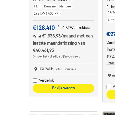
Emira V6 SE
1 km
Benzine
Manueel
R-Lin
07/2
298 kW ( 405 PK )
Auto
€128.410
1
✓
BTW aftrekbaar
€2
€1.938,93
/maand
met een
Vanaf
laatste maandaflossing van
Vana
laat
€40.461,93
€7.4
Ontdek het volledige cijfervoorbeeld
Ontdek
1731 Zellik,
Lotus Brussels
A
Vergelijk
V
Bekijk wagen