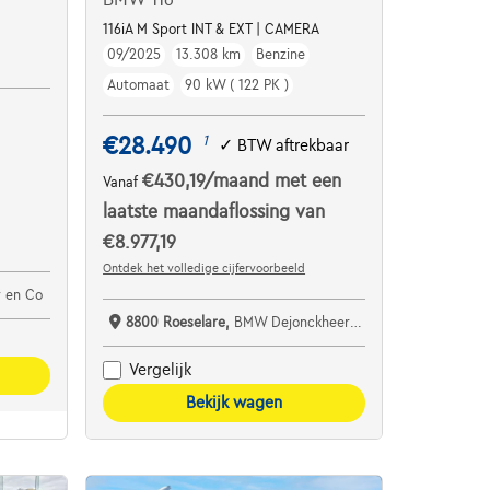
116iA M Sport INT & EXT | CAMERA
09/2025
13.308 km
Benzine
Automaat
90 kW ( 122 PK )
€28.490
1
✓
BTW aftrekbaar
€430,19
/maand
met een
Vanaf
laatste maandaflossing van
€8.977,19
Ontdek het volledige cijfervoorbeeld
 en Co
8800 Roeselare,
BMW Dejonckheere Roeselare
Vergelijk
Bekijk wagen