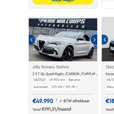
Alfa Romeo Stelvio
Sko
2.9 T Q4 Quadrifoglio /CARBON /CARPLAY /PANO / A
Karoq
08/2021
69.900 km
Benzine
06/2
Automaat
375 kW ( 510 PK )
Manu
€49.990
€1
1
✓
BTW aftrekbaar
€991,21
/maand
Vanaf
Vana