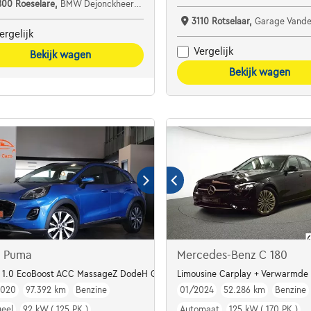
800 Roeselare,
BMW Dejonckheere Roeselare
3110 Rotselaar,
Garage Vanderborght 
ergelijk
Vergelijk
Bekijk wagen
Bekijk wagen
d Puma
Mercedes-Benz C 180
 1.0 EcoBoost ACC MassageZ DodeH Garantie*
Limousine Carplay + Verwarmde 
2020
97.392 km
Benzine
01/2024
52.286 km
Benzine
eel
92 kW ( 125 PK )
Automaat
125 kW ( 170 PK )