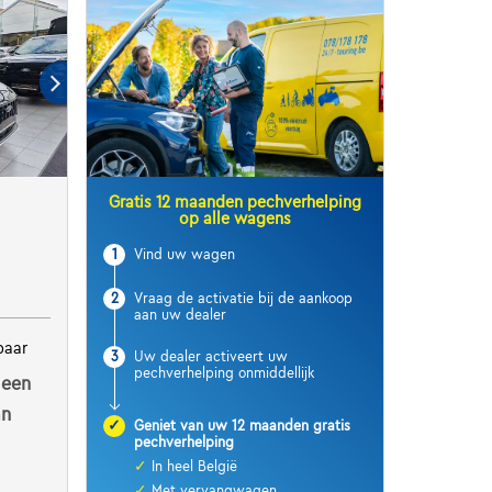
Gratis 12 maanden pechverhelping
op alle wagens
1
Vind uw wagen
2
Vraag de activatie bij de aankoop
aan uw dealer
baar
3
Uw dealer activeert uw
pechverhelping onmiddellijk
 een
an
✓
Geniet van uw 12 maanden gratis
pechverhelping
✓
In heel België
✓
Met vervangwagen