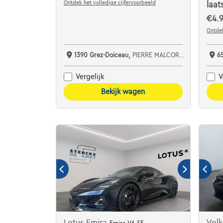
Ontdek het volledige cijfervoorbeeld
laat
€4.9
Ontdek
1390 Grez-Doiceau,
PIERRE MALCORPS AUTOMOBILES SRL
6
Vergelijk
V
Bekijk wagen
Lotus Emira
Vol