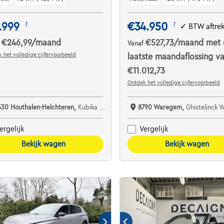
.999
€34.950
1
1
✓
BTW aftre
€246,99
/maand
€527,73
/maand
met 
f
Vanaf
 het volledige cijfervoorbeeld
laatste maandaflossing v
€11.012,73
Ontdek het volledige cijfervoorbeeld
530 Houthalen-Helchteren,
Kubika Cars
8790 Waregem,
Ghistelinck
ergelijk
Vergelijk
Bekijk wagen
Bekijk wagen