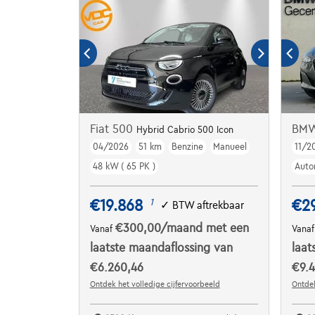
Fiat 500
BMW
Hybrid Cabrio 500 Icon
04/2026
51 km
Benzine
Manueel
11/2
48 kW ( 65 PK )
Auto
€19.868
€2
1
✓
BTW aftrekbaar
€300,00
/maand
met een
Vanaf
Vana
laatste maandaflossing van
laat
€6.260,46
€9.4
Ontdek het volledige cijfervoorbeeld
Ontdek