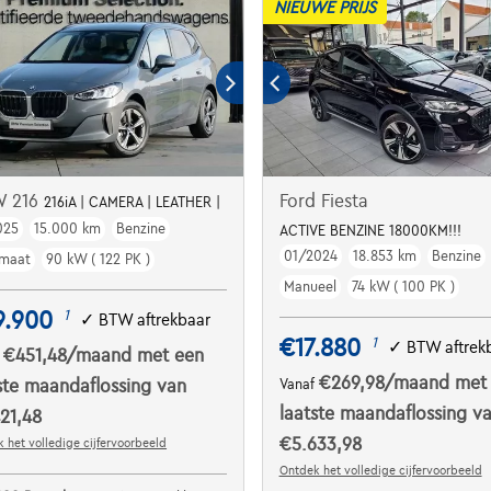
NIEUWE PRIJS
 216
Ford Fiesta
216iA | CAMERA | LEATHER |
025
15.000 km
Benzine
ACTIVE BENZINE 18000KM!!!
01/2024
18.853 km
Benzine
maat
90 kW ( 122 PK )
Manueel
74 kW ( 100 PK )
9.900
1
✓
BTW aftrekbaar
€17.880
1
✓
BTW aftrek
€451,48
/maand
met een
f
€269,98
/maand
met
ste maandaflossing van
Vanaf
laatste maandaflossing v
21,48
€5.633,98
 het volledige cijfervoorbeeld
Ontdek het volledige cijfervoorbeeld