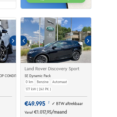
Land Rover Discovery Sport
OP CONDITION / 1HD. *
SE Dynamic Pack
0 km
Benzine
Automaat
177 kW ( 241 PK )
€49.995
1
✓
BTW aftrekbaar
€1.017,95
/maand
Vanaf