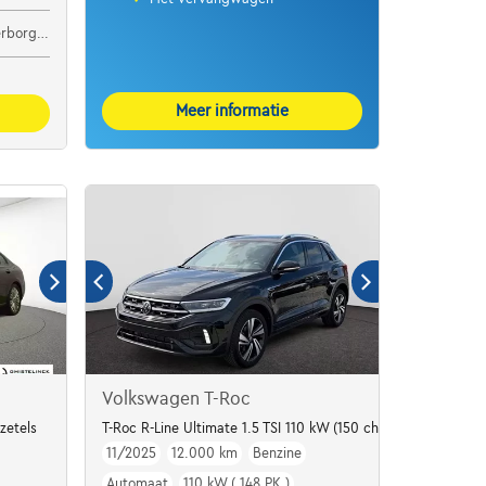
Rotselaar
Meer informatie
Volkswagen T-Roc
zetels
T-Roc R-Line Ultimate 1.5 TSI 110 kW (150 ch) 7 vitesses DSG
11/2025
12.000 km
Benzine
Automaat
110 kW ( 148 PK )