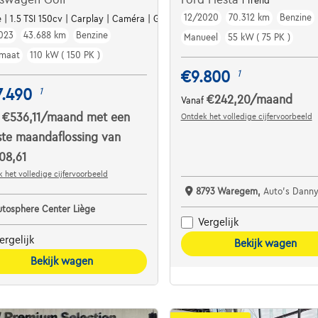
i Trend
12/2020
70.312 km
Benzine
e | 1.5 TSI 150cv | Carplay | Caméra | GPS | Led Matrix
023
43.688 km
Benzine
Manueel
55 kW ( 75 PK )
maat
110 kW ( 150 PK )
€9.800
1
7.490
1
€242,20
/maand
Vanaf
€536,11
/maand
met een
Ontdek het volledige cijfervoorbeeld
f
ste maandaflossing van
08,61
 het volledige cijfervoorbeeld
8793 Waregem,
Auto's Danny
utosphere Center Liège
Vergelijk
ergelijk
Bekijk wagen
Bekijk wagen