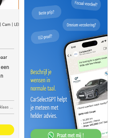
 | Cam | LED | ALU17
baar
 een
an
specialist bv