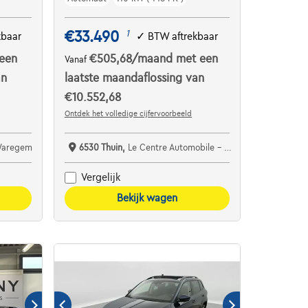
€33.490
1
kbaar
✓
BTW aftrekbaar
een
€505,68
/maand
met een
Vanaf
an
laatste maandaflossing van
€10.552,68
Ontdek het volledige cijfervoorbeeld
 Waregem
6530 Thuin,
Le Centre Automobile - Garage Detournay
Vergelijk
Bekijk wagen