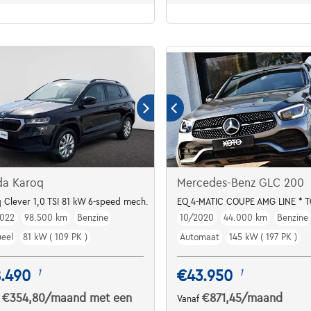
da Karoq
Mercedes-Benz GLC 200
CC
 Clever 1,0 TSI 81 kW 6-speed mech.
EQ 4-MATIC COUPE AMG LINE * T
022
98.500 km
Benzine
10/2020
44.000 km
Benzine
eel
81 kW ( 109 PK )
Automaat
145 kW ( 197 PK )
8.490
€43.950
1
1
€354,80
/maand
met een
€871,45
/maand
f
Vanaf