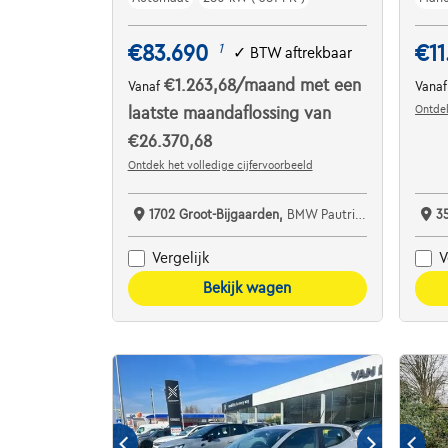
€83.690
€11
1
✓
BTW aftrekbaar
€1.263,68
/maand
met een
Vanaf
Vana
Ontdek
laatste maandaflossing van
€26.370,68
Ontdek het volledige cijfervoorbeeld
1702 Groot-Bijgaarden,
BMW Pautric Groot Bijgaarden
3
Vergelijk
V
Bekijk wagen