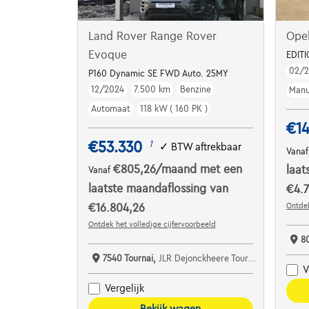
Land Rover Range Rover
Ope
Evoque
EDITI
02/
P160 Dynamic SE FWD Auto. 25MY
12/2024
7.500 km
Benzine
Manu
Automaat
118 kW ( 160 PK )
€14
€53.330
1
✓
BTW aftrekbaar
Vana
€805,26
/maand
met een
laat
Vanaf
laatste maandaflossing van
€4.7
Ontdek
€16.804,26
Ontdek het volledige cijfervoorbeeld
8
7540 Tournai,
JLR Dejonckheere Tournai
V
Vergelijk
Bekijk wagen