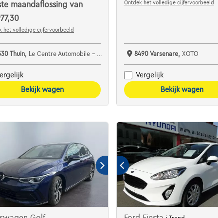
Ontdek het volledige cijfervoorbeeld
ste maandaflossing van
77,30
 het volledige cijfervoorbeeld
530 Thuin,
Le Centre Automobile - Garage Detournay
8490 Varsenare,
XOTO
ergelijk
Vergelijk
Bekijk wagen
Bekijk wagen
kswagen Golf
Ford Fiesta