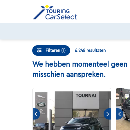
Skip
to
content
Filteren (1)
6.248
resultaten
We hebben momenteel geen Che
misschien aanspreken.