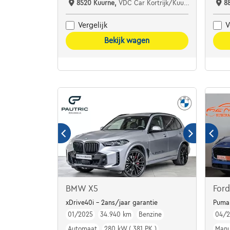
8520 Kuurne,
VDC Car Kortrijk/Kuurne
8
Vergelijk
V
Bekijk wagen
BMW X5
For
xDrive40i - 2ans/jaar garantie
Puma
01/2025
34.940 km
Benzine
04/
Automaat
280 kW ( 381 PK )
Manu