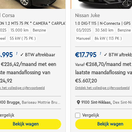
l Corsa
Nissan Juke
ON 1.2 MT5 75 PK * CAMERA * CARPLAY * DIGITAL
1.0 DIG-T 115 | N-Connecta | GPS
2025
15.000 km
Benzine
03/2025
30.560 km
Benzine
eel
55 kW ( 75 PK )
Manueel
84 kW ( 113 PK )
.995
€17.795
1
1
✓
BTW aftrekbaar
✓
BTW aftrek
€226,42
/maand
met een
€268,70
/maand
met
f
Vanaf
ste maandaflossing van
laatste maandaflossing v
24,92
€5.607,20
 het volledige cijfervoorbeeld
Ontdek het volledige cijfervoorbeeld
000 Brugge,
Bariseau Mottrie Brugge
9100 Sint-Niklaas,
Dex Sint-Niklaas De Auto
ergelijk
Vergelijk
Bekijk wagen
Bekijk wagen