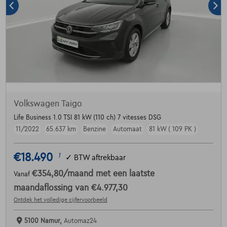
Volkswagen Taigo
Life Business 1.0 TSI 81 kW (110 ch) 7 vitesses DSG
11/2022
65.637 km
Benzine
Automaat
81 kW ( 109 PK )
€18.490
1
✓
BTW aftrekbaar
€354,80
/maand
met een laatste
Vanaf
maandaflossing van
€4.977,30
Ontdek het volledige cijfervoorbeeld
5100 Namur,
Automaz24