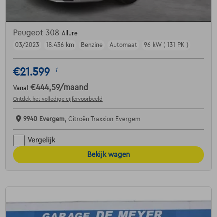
Peugeot 308
Allure
03/2023
18.436 km
Benzine
Automaat
96 kW ( 131 PK )
€21.599
1
€444,59
/maand
Vanaf
Ontdek het volledige cijfervoorbeeld
9940 Evergem,
Citroën Traxxion Evergem
Vergelijk
Bekijk wagen