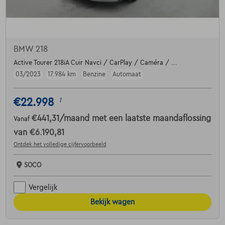
BMW 218
Active Tourer 218iA Cuir Navci / CarPlay / Caméra / ...
03/2023
17.984 km
Benzine
Automaat
€22.998
1
€441,31
/maand
met een laatste maandaflossing
Vanaf
van
€6.190,81
Ontdek het volledige cijfervoorbeeld
SOCO
Vergelijk
Bekijk wagen