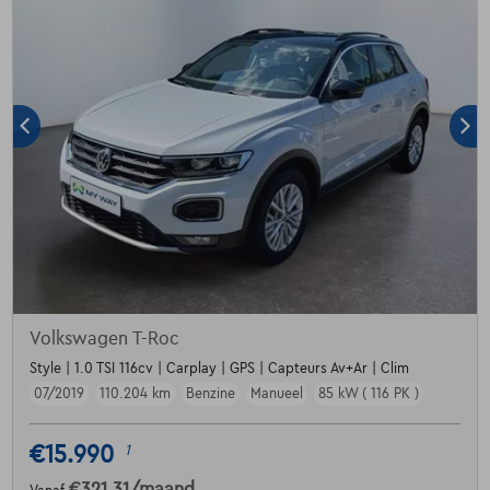
Volkswagen T-Roc
Style | 1.0 TSI 116cv | Carplay | GPS | Capteurs Av+Ar | Clim
07/2019
110.204 km
Benzine
Manueel
85 kW ( 116 PK )
€15.990
1
€321,31
/maand