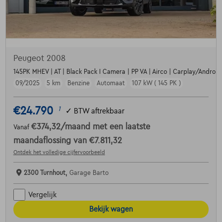
Peugeot 2008
145PK MHEV | AT | Black Pack I Camera | PP VA | Airco | Carplay/Android |
09/2025
5 km
Benzine
Automaat
107 kW ( 145 PK )
€24.790
1
✓
BTW aftrekbaar
€374,32
/maand
met een laatste
Vanaf
maandaflossing van
€7.811,32
Ontdek het volledige cijfervoorbeeld
2300 Turnhout,
Garage Barto
Vergelijk
Bekijk wagen