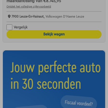
maandaflossing van
€8.745,95
Ontdek het volledige cijfervoorbeeld
7900 Leuze-En-Hainaut,
Volkswagen D'Haene Leuze
Vergelijk
Bekijk wagen