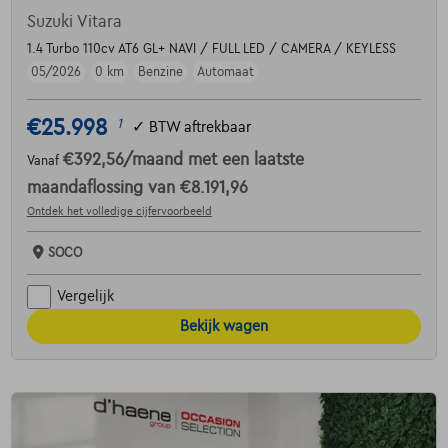
Suzuki Vitara
1.4 Turbo 110cv AT6 GL+ NAVI / FULL LED / CAMERA / KEYLESS
05/2026
0 km
Benzine
Automaat
€25.998
1
✓
BTW aftrekbaar
€392,56
/maand
met een laatste
Vanaf
maandaflossing van
€8.191,96
Ontdek het volledige cijfervoorbeeld
SOCO
Vergelijk
Bekijk wagen