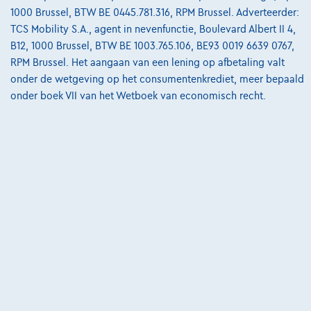
1000 Brussel, BTW BE 0445.781.316, RPM Brussel. Adverteerder:
06/2024
23.905 km
Benzine
Manueel
74 kW ( 99 PK )
TCS Mobility S.A., agent in nevenfunctie, Boulevard Albert II 4,
B12, 1000 Brussel, BTW BE 1003.765.106, BE93 0019 6639 0767,
€15.495
1
✓
BTW aftrekbaar
RPM Brussel. Het aangaan van een lening op afbetaling valt
€233,97
/maand
met een laatste
Vanaf
onder de wetgeving op het consumentenkrediet, meer bepaald
maandaflossing van
€4.882,47
onder boek VII van het Wetboek van economisch recht.
Ontdek het volledige cijfervoorbeeld
8830 Hooglede,
Dex Hooglede
Vergelijk
Bekijk wagen