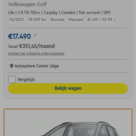
Volkswagen Golf
Life | 1.0 TSI 110cv | Carplay | Caméra | Toit ouvrant | GPS
03/2021
99.590 km
Benzine
Manueel
81 kW ( 110 PK )
€17.490
1
€351,45
/maand
Vanaf
Ontdek het volledige cijfervoorbeeld
Autosphere Center Liège
Vergelijk
Bekijk wagen