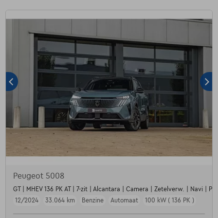
Peugeot 5008
GT | MHEV 136 PK AT | 7-zit | Alcantara | Camera | Zetelverw. | Navi | Par
12/2024
33.064 km
Benzine
Automaat
100 kW ( 136 PK )