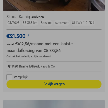
Skoda Kamiq
Ambition
03/2023
55.383 km
Benzine
Automaat
81 kW ( 110 PK )
€21.500
1
€412,56
/maand
met een laatste
Vanaf
maandaflossing van
€5.787,56
Ontdek het volledige cijfervoorbeeld
1420 Braine l'Alleud,
Flies & Co
Vergelijk
Bekijk wagen