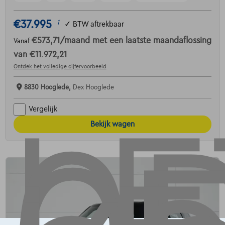
€37.995
1
✓
BTW aftrekbaar
€573,71
/maand
met een laatste maandaflossing
Vanaf
van
€11.972,21
Ontdek het volledige cijfervoorbeeld
8830 Hooglede,
Dex Hooglede
Vergelijk
Bekijk wagen