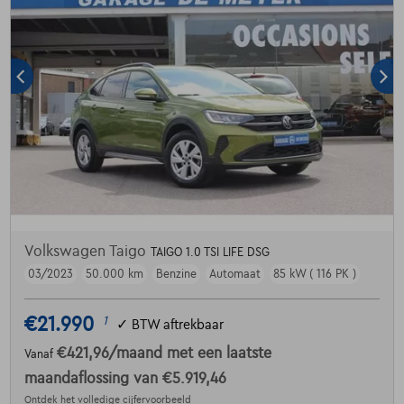
Volkswagen Taigo
TAIGO 1.0 TSI LIFE DSG
03/2023
50.000 km
Benzine
Automaat
85 kW ( 116 PK )
€21.990
1
✓
BTW aftrekbaar
€421,96
/maand
met een laatste
Vanaf
maandaflossing van
€5.919,46
Ontdek het volledige cijfervoorbeeld