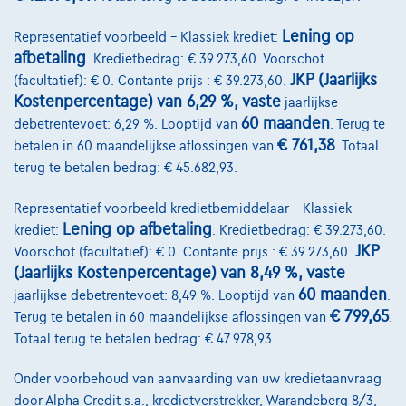
Bekijk wagen
Lening op
Representatief voorbeeld – Klassiek krediet:
afbetaling
. Kredietbedrag: € 39.273,60. Voorschot
JKP (Jaarlijks
(facultatief): € 0. Contante prijs : € 39.273,60.
Kostenpercentage) van 6,29 %, vaste
jaarlijkse
60 maanden
debetrentevoet: 6,29 %. Looptijd van
. Terug te
€ 761,38
betalen in 60 maandelijkse aflossingen van
. Totaal
terug te betalen bedrag: € 45.682,93.
Representatief voorbeeld kredietbemiddelaar – Klassiek
Lening op afbetaling
krediet:
. Kredietbedrag: € 39.273,60.
JKP
Voorschot (facultatief): € 0. Contante prijs : € 39.273,60.
(Jaarlijks Kostenpercentage) van 8,49 %, vaste
60 maanden
jaarlijkse debetrentevoet: 8,49 %. Looptijd van
.
€ 799,65
Terug te betalen in 60 maandelijkse aflossingen van
.
Totaal terug te betalen bedrag: € 47.978,93.
Citroen C4 X
Onder voorbehoud van aanvaarding van uw kredietaanvraag
door Alpha Credit s.a., kredietverstrekker, Warandeberg 8/3,
1.2 T 100 You | GPS by App De Citroën C4 X 1.2 T 100 You combineert ee