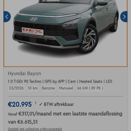
Hyundai Bayon
1.0 T-GDi 90 Techno | GPS by APP | Cam | Heated Seats | LED
03/2026
10 km
Benzine
Manueel
66 kW ( 89 PK )
€20.995
1
✓
BTW aftrekbaar
€317,01
/maand
met een laatste maandaflossing
Vanaf
van
€6.615,51
Ontdek het volledige cijfervoorbeeld