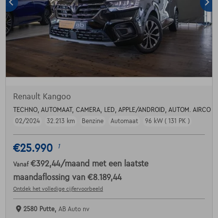
Renault Kangoo
TECHNO, AUTOMAAT, CAMERA, LED, APPLE/ANDROID, AUTOM. AIRCO
02/2024
32.213 km
Benzine
Automaat
96 kW ( 131 PK )
€25.990
1
€392,44
/maand
met een laatste
Vanaf
maandaflossing van
€8.189,44
Ontdek het volledige cijfervoorbeeld
2580 Putte,
AB Auto nv