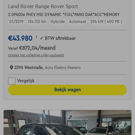
Land Rover Range Rover Sport
2.0P400e PHEV HSE DYNAMIC *FULL*PANO DAK*ACC*MEMORY
01/2019
124.132 km
Hybride
Automaat
294 kW ( 400 PK )
€43.980
1
✓
BTW aftrekbaar
€872,04
/maand
Vanaf
Ontdek het volledige cijfervoorbeeld
2390 Westmalle,
Auto Elektro Peeters
Vergelijk
Bekijk wagen