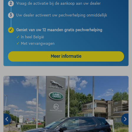
2
Vraag de activatie bij de aankoop aan uw dealer
3
Uw dealer activeert uw pechverhelping onmiddellijk
✓
Geniet van uw 12 maanden gratis pechverhelping
✓
In heel België
✓
Met vervangwagen
Meer informatie