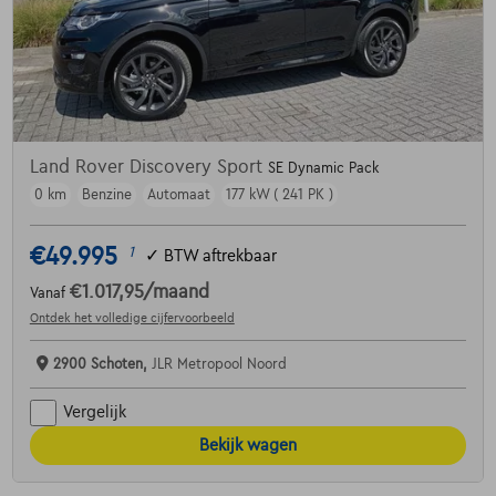
Land Rover Discovery Sport
SE Dynamic Pack
0 km
Benzine
Automaat
177 kW ( 241 PK )
€49.995
1
✓
BTW aftrekbaar
€1.017,95
/maand
Vanaf
Ontdek het volledige cijfervoorbeeld
2900 Schoten,
JLR Metropool Noord
Vergelijk
Bekijk wagen