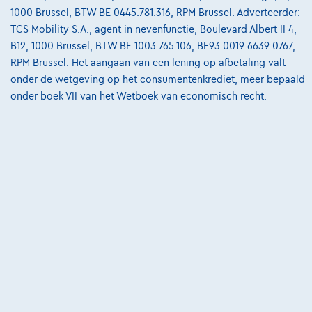
Bekijk wagen
1000 Brussel, BTW BE 0445.781.316, RPM Brussel. Adverteerder:
TCS Mobility S.A., agent in nevenfunctie, Boulevard Albert II 4,
B12, 1000 Brussel, BTW BE 1003.765.106, BE93 0019 6639 0767,
RPM Brussel. Het aangaan van een lening op afbetaling valt
onder de wetgeving op het consumentenkrediet, meer bepaald
onder boek VII van het Wetboek van economisch recht.
Ford Mustang Mach-E
Extended Range 99kWh AWD DEMO*GPS*TOIT PANO*CUIR*JA19*