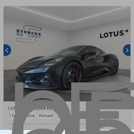
Lotus Emira
Emira V6 SE
1 km
Benzine
Manueel
298 kW ( 405 PK )
€128.410
1
✓
BTW aftrekbaar