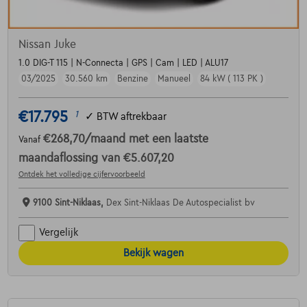
Nissan Juke
1.0 DIG-T 115 | N-Connecta | GPS | Cam | LED | ALU17
03/2025
30.560 km
Benzine
Manueel
84 kW ( 113 PK )
€17.795
1
✓
BTW aftrekbaar
€268,70
/maand
met een laatste
Vanaf
maandaflossing van
€5.607,20
Ontdek het volledige cijfervoorbeeld
9100 Sint-Niklaas,
Dex Sint-Niklaas De Autospecialist bv
Vergelijk
Bekijk wagen