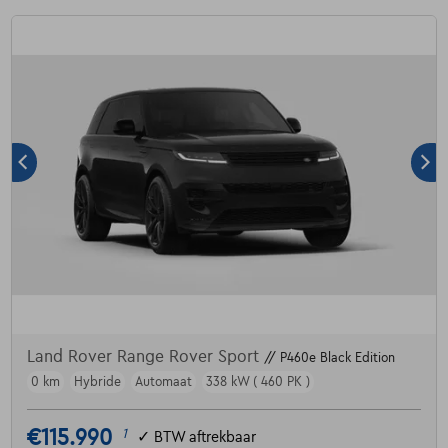
Land Rover Range Rover Sport
// P460e Black Edition
0 km
Hybride
Automaat
338 kW ( 460 PK )
€115.990
1
✓
BTW aftrekbaar