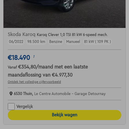
Skoda Karoq
Karoq Clever 1,0 TSI 81 kW 6-speed mech.
06/2022
98.500 km
Benzine
Manueel
81 kW ( 109 PK )
€18.490
1
€354,80
/maand
met een laatste
Vanaf
maandaflossing van
€4.977,30
Ontdek het volledige cijfervoorbeeld
6530 Thuin,
Le Centre Automobile - Garage Detournay
Vergelijk
Bekijk wagen