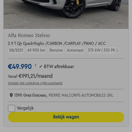
Alfa Romeo Stelvio
2.9 T Q4 Quadrifoglio /CARBON /CARPLAY /PANO / ACC
08/2021
69.900 km
Benzine
Automaat
375 kW ( 510 PK )
€49.990
1
✓
BTW aftrekbaar
€991,21
/maand
Vanaf
Ontdek het volledige cijfervoorbeeld
1390 Grez-Doiceau,
PIERRE MALCORPS AUTOMOBILES SRL
Vergelijk
Bekijk wagen