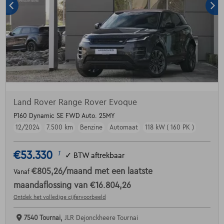
Land Rover Range Rover Evoque
P160 Dynamic SE FWD Auto. 25MY
12/2024
7.500 km
Benzine
Automaat
118 kW ( 160 PK )
€53.330
1
✓
BTW aftrekbaar
€805,26
/maand
met een laatste
Vanaf
maandaflossing van
€16.804,26
Ontdek het volledige cijfervoorbeeld
7540 Tournai,
JLR Dejonckheere Tournai