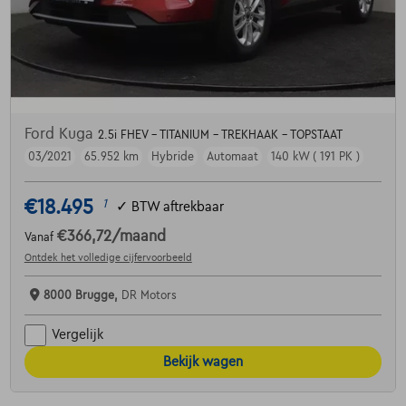
Ford Kuga
2.5i FHEV - TITANIUM - TREKHAAK - TOPSTAAT
03/2021
65.952 km
Hybride
Automaat
140 kW ( 191 PK )
€18.495
1
✓
BTW aftrekbaar
€366,72
/maand
Vanaf
Ontdek het volledige cijfervoorbeeld
8000 Brugge,
DR Motors
Vergelijk
Bekijk wagen