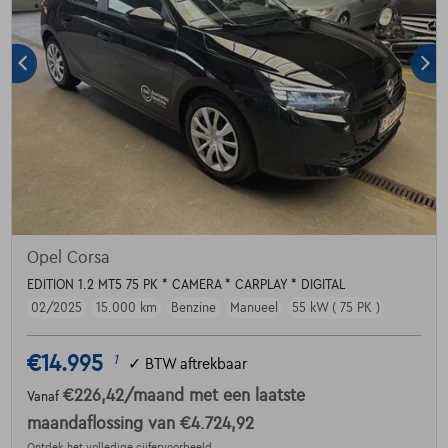
Opel Corsa
EDITION 1.2 MT5 75 PK * CAMERA * CARPLAY * DIGITAL
02/2025
15.000 km
Benzine
Manueel
55 kW ( 75 PK )
€14.995
1
✓
BTW aftrekbaar
€226,42
/maand
met een laatste
Vanaf
maandaflossing van
€4.724,92
Ontdek het volledige cijfervoorbeeld