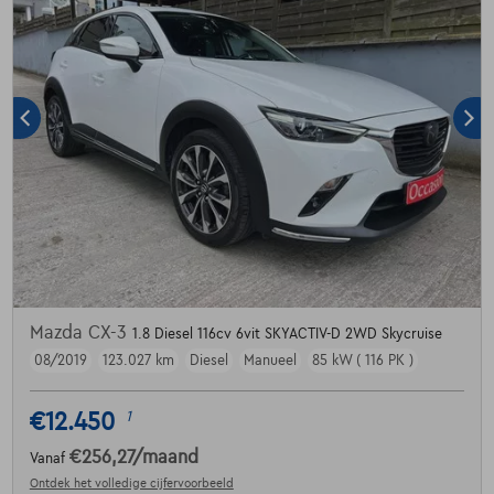
Mazda CX-3
1.8 Diesel 116cv 6vit SKYACTIV-D 2WD Skycruise
08/2019
123.027 km
Diesel
Manueel
85 kW ( 116 PK )
€12.450
1
€256,27
/maand
Vanaf
Ontdek het volledige cijfervoorbeeld