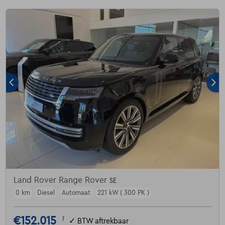
Land Rover Range Rover
SE
0 km
Diesel
Automaat
221 kW ( 300 PK )
€152.015
1
✓
BTW aftrekbaar