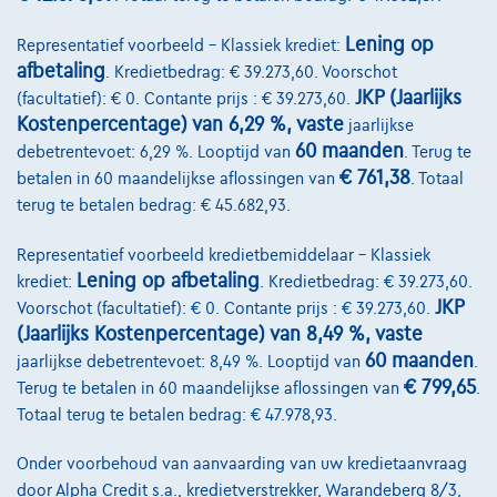
Lening op
Representatief voorbeeld – Klassiek krediet:
afbetaling
. Kredietbedrag: € 39.273,60. Voorschot
JKP (Jaarlijks
(facultatief): € 0. Contante prijs : € 39.273,60.
Kostenpercentage) van 6,29 %, vaste
jaarlijkse
60 maanden
debetrentevoet: 6,29 %. Looptijd van
. Terug te
Volkswagen Golf
€ 761,38
betalen in 60 maandelijkse aflossingen van
. Totaal
R-Line | 1.5 TSI 150cv | Carplay | Caméra | GPS | Led Matrix
terug te betalen bedrag: € 45.682,93.
07/2023
43.688 km
Benzine
Automaat
110 kW ( 150 PK )
Representatief voorbeeld kredietbemiddelaar – Klassiek
Lening op afbetaling
krediet:
. Kredietbedrag: € 39.273,60.
€27.490
1
JKP
Voorschot (facultatief): € 0. Contante prijs : € 39.273,60.
€536,11
/maand
met een laatste maandaflossing
Vanaf
(Jaarlijks Kostenpercentage) van 8,49 %, vaste
van
€7.408,61
60 maanden
jaarlijkse debetrentevoet: 8,49 %. Looptijd van
.
Ontdek het volledige cijfervoorbeeld
€ 799,65
Terug te betalen in 60 maandelijkse aflossingen van
.
Totaal terug te betalen bedrag: € 47.978,93.
Autosphere Center Liège
Onder voorbehoud van aanvaarding van uw kredietaanvraag
Vergelijk
door Alpha Credit s.a., kredietverstrekker, Warandeberg 8/3,