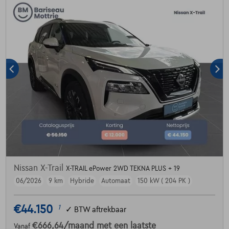
Nissan X-Trail
X-TRAIL ePower 2WD TEKNA PLUS + 19
06/2026
9 km
Hybride
Automaat
150 kW ( 204 PK )
€44.150
1
✓
BTW aftrekbaar
€666,64
/maand
met een laatste
Vanaf