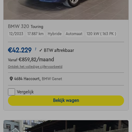
BMW 320
Touring
12/2023
17.887 km
Hybride
Automaat
120 kW ( 163 PK )
€42.229
1
✓
BTW aftrekbaar
€859,82
/maand
Vanaf
Ontdek het volledige cijfervoorbeeld
4684 Haccourt,
BMW Genet
Vergelijk
Bekijk wagen