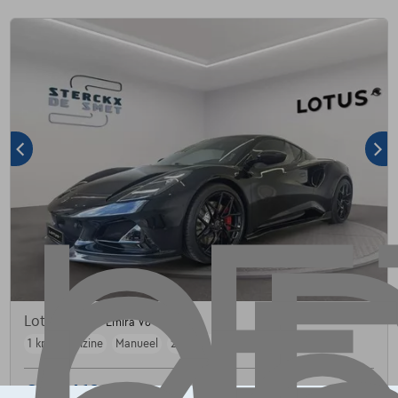
Lotus Emira
Emira V6 SE
1 km
Benzine
Manueel
298 kW ( 405 PK )
€128.410
1
✓
BTW aftrekbaar