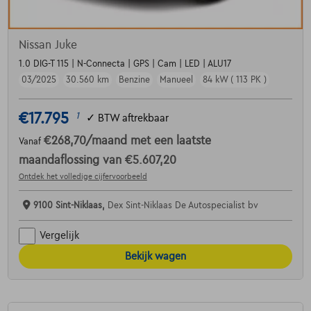
Nissan Juke
1.0 DIG-T 115 | N-Connecta | GPS | Cam | LED | ALU17
03/2025
30.560 km
Benzine
Manueel
84 kW ( 113 PK )
€17.795
1
✓
BTW aftrekbaar
€268,70
/maand
met een laatste
Vanaf
maandaflossing van
€5.607,20
Ontdek het volledige cijfervoorbeeld
9100 Sint-Niklaas,
Dex Sint-Niklaas De Autospecialist bv
Vergelijk
Bekijk wagen