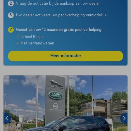
2
Vraag de activatie bij de aankoop aan uw dealer
3
Uw dealer activeert uw pechverhelping onmiddellijk
✓
Geniet van uw 12 maanden gratis pechverhelping
✓
In heel België
✓
Met vervangwagen
Meer informatie