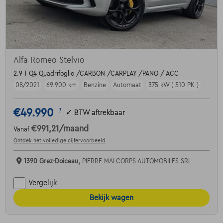
Alfa Romeo Stelvio
2.9 T Q4 Quadrifoglio /CARBON /CARPLAY /PANO / ACC
08/2021
69.900 km
Benzine
Automaat
375 kW ( 510 PK )
€49.990
1
✓
BTW aftrekbaar
€991,21
/maand
Vanaf
Ontdek het volledige cijfervoorbeeld
1390 Grez-Doiceau,
PIERRE MALCORPS AUTOMOBILES SRL
Vergelijk
Bekijk wagen