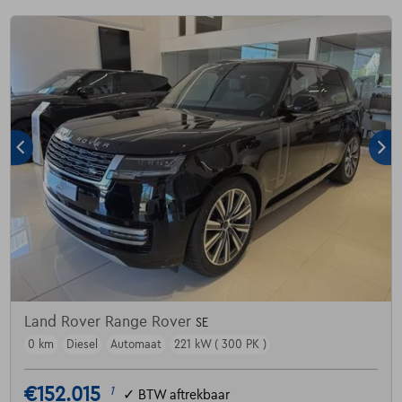
Land Rover Range Rover
SE
0 km
Diesel
Automaat
221 kW ( 300 PK )
€152.015
1
✓
BTW aftrekbaar