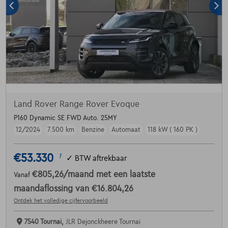
Land Rover Range Rover Evoque
P160 Dynamic SE FWD Auto. 25MY
12/2024
7.500 km
Benzine
Automaat
118 kW ( 160 PK )
€53.330
1
✓
BTW aftrekbaar
€805,26
/maand
met een laatste
Vanaf
maandaflossing van
€16.804,26
Ontdek het volledige cijfervoorbeeld
7540 Tournai,
JLR Dejonckheere Tournai