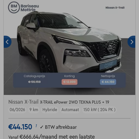
Nissan X-Trail
X-TRAIL ePower 2WD TEKNA PLUS + 19
06/2026
9 km
Hybride
Automaat
150 kW ( 204 PK )
€44.150
1
✓
BTW aftrekbaar
€666,64
/maand
met een laatste
Vanaf