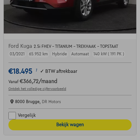
Ford Kuga
2.5i FHEV - TITANIUM - TREKHAAK - TOPSTAAT
03/2021
65.952 km
Hybride
Automaat
140 kW ( 191 PK )
€18.495
1
✓
BTW aftrekbaar
€366,72
/maand
Vanaf
Ontdek het volledige cijfervoorbeeld
8000 Brugge,
DR Motors
Vergelijk
Bekijk wagen