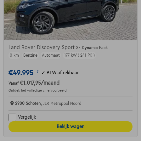
Land Rover Discovery Sport
SE Dynamic Pack
0 km
Benzine
Automaat
177 kW ( 241 PK )
€49.995
1
✓
BTW aftrekbaar
€1.017,95
/maand
Vanaf
Ontdek het volledige cijfervoorbeeld
2900 Schoten,
JLR Metropool Noord
Vergelijk
Bekijk wagen