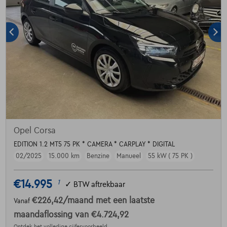
Opel Corsa
EDITION 1.2 MT5 75 PK * CAMERA * CARPLAY * DIGITAL
02/2025
15.000 km
Benzine
Manueel
55 kW ( 75 PK )
€14.995
1
✓
BTW aftrekbaar
€226,42
/maand
met een laatste
Vanaf
maandaflossing van
€4.724,92
Ontdek het volledige cijfervoorbeeld