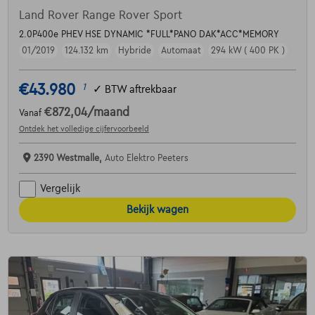
Land Rover Range Rover Sport
2.0P400e PHEV HSE DYNAMIC *FULL*PANO DAK*ACC*MEMORY
01/2019
124.132 km
Hybride
Automaat
294 kW ( 400 PK )
€43.980
1
✓
BTW aftrekbaar
€872,04
/maand
Vanaf
Ontdek het volledige cijfervoorbeeld
2390 Westmalle,
Auto Elektro Peeters
Vergelijk
Bekijk wagen