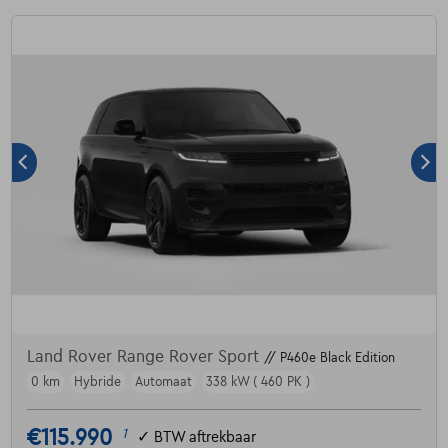
Land Rover Range Rover Sport
// P460e Black Edition
0 km
Hybride
Automaat
338 kW ( 460 PK )
€115.990
1
✓
BTW aftrekbaar