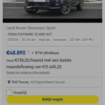
Land Rover Discovery Sport
- P300e R-DYNAMIC SE AWD AUT.
07/2024
30.414 km
Hybride
Automaat
227 kW ( 309 PK )
€48.890
1
✓
BTW aftrekbaar
€738,22
/maand
met een laatste
Vanaf
maandaflossing van
€15.405,22
Ontdek het volledige cijfervoorbeeld
7540 Tournai,
JLR Dejonckheere Tournai
Vergelijk
Bekijk wagen