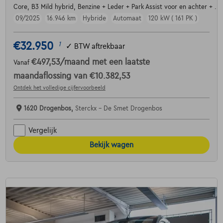
Core, B3 Mild hybrid, Benzine + Leder + Park Assist voor en achter + ....
09/2025
16.946 km
Hybride
Automaat
120 kW ( 161 PK )
€32.950
1
✓
BTW aftrekbaar
€497,53
/maand
met een laatste
Vanaf
maandaflossing van
€10.382,53
Ontdek het volledige cijfervoorbeeld
1620 Drogenbos,
Sterckx - De Smet Drogenbos
Vergelijk
Bekijk wagen