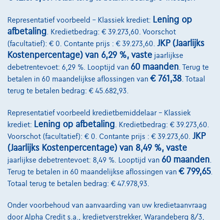
Vergelijk
Bekijk wagen
Lening op
Representatief voorbeeld – Klassiek krediet:
afbetaling
. Kredietbedrag: € 39.273,60. Voorschot
JKP (Jaarlijks
(facultatief): € 0. Contante prijs : € 39.273,60.
Kostenpercentage) van 6,29 %, vaste
jaarlijkse
60 maanden
debetrentevoet: 6,29 %. Looptijd van
. Terug te
€ 761,38
betalen in 60 maandelijkse aflossingen van
. Totaal
terug te betalen bedrag: € 45.682,93.
Representatief voorbeeld kredietbemiddelaar – Klassiek
Lening op afbetaling
krediet:
. Kredietbedrag: € 39.273,60.
JKP
Voorschot (facultatief): € 0. Contante prijs : € 39.273,60.
(Jaarlijks Kostenpercentage) van 8,49 %, vaste
60 maanden
jaarlijkse debetrentevoet: 8,49 %. Looptijd van
.
€ 799,65
Terug te betalen in 60 maandelijkse aflossingen van
.
Totaal terug te betalen bedrag: € 47.978,93.
Onder voorbehoud van aanvaarding van uw kredietaanvraag
door Alpha Credit s.a., kredietverstrekker, Warandeberg 8/3,
Mercedes-Benz E 300