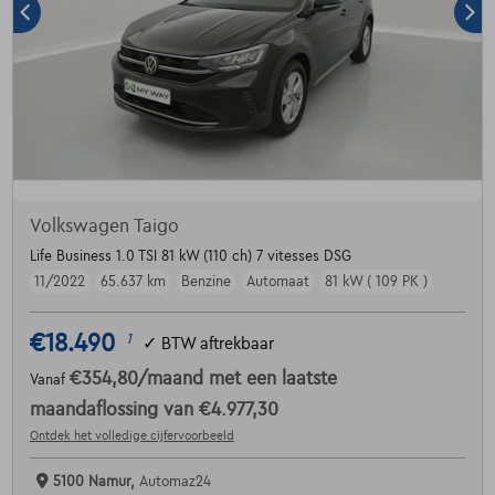
Volkswagen Taigo
Life Business 1.0 TSI 81 kW (110 ch) 7 vitesses DSG
11/2022
65.637 km
Benzine
Automaat
81 kW ( 109 PK )
€18.490
1
✓
BTW aftrekbaar
€354,80
/maand
met een laatste
Vanaf
maandaflossing van
€4.977,30
Ontdek het volledige cijfervoorbeeld
5100 Namur,
Automaz24