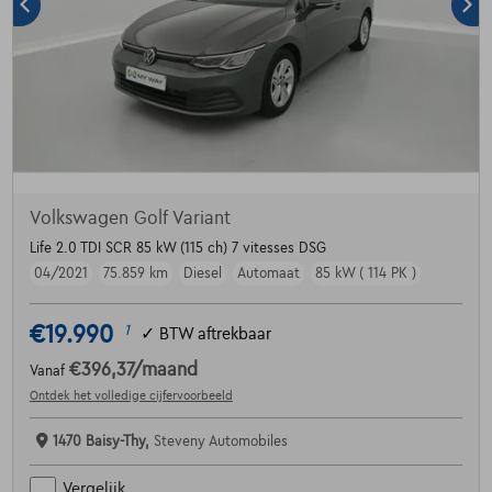
Volkswagen Golf Variant
Life 2.0 TDI SCR 85 kW (115 ch) 7 vitesses DSG
04/2021
75.859 km
Diesel
Automaat
85 kW ( 114 PK )
€19.990
1
✓
BTW aftrekbaar
€396,37
/maand
Vanaf
Ontdek het volledige cijfervoorbeeld
1470 Baisy-Thy,
Steveny Automobiles
Vergelijk