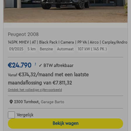
Peugeot 2008
145PK MHEV | AT | Black Pack I Camera | PP VA | Airco | Carplay/Android |
09/2025
5 km
Benzine
Automaat
107 kW ( 145 PK )
€24.790
1
✓
BTW aftrekbaar
€374,32
/maand
met een laatste
Vanaf
maandaflossing van
€7.811,32
Ontdek het volledige cijfervoorbeeld
2300 Turnhout,
Garage Barto
Vergelijk
Bekijk wagen