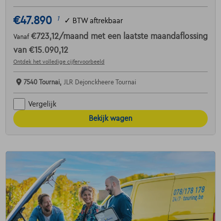
€47.890
1
✓
BTW aftrekbaar
€723,12
/maand
met een laatste maandaflossing
Vanaf
van
€15.090,12
Ontdek het volledige cijfervoorbeeld
7540 Tournai,
JLR Dejonckheere Tournai
Vergelijk
Bekijk wagen