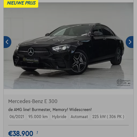
NIEUWE PRIJS
Mercedes-Benz E 300
de AMG line! Burmester, Memory! Widescreen!
06/2021
95.000 km
Hybride
Automaat
225 kW ( 306 PK )
€38.900
1