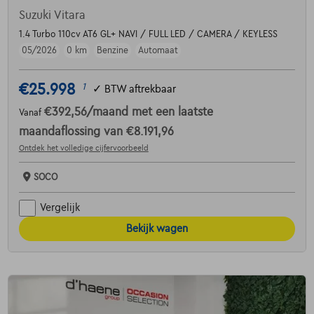
Suzuki Vitara
1.4 Turbo 110cv AT6 GL+ NAVI / FULL LED / CAMERA / KEYLESS
05/2026
0 km
Benzine
Automaat
€25.998
1
✓
BTW aftrekbaar
€392,56
/maand
met een laatste
Vanaf
maandaflossing van
€8.191,96
Ontdek het volledige cijfervoorbeeld
SOCO
Vergelijk
Bekijk wagen