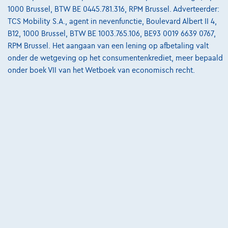
1000 Brussel, BTW BE 0445.781.316, RPM Brussel. Adverteerder:
Break E de AMG Line Panoramisch dak| 360° Camera| Burmester|HUD +
TCS Mobility S.A., agent in nevenfunctie, Boulevard Albert II 4,
01/2023
59.976 km
Hybride
Automaat
143 kW ( 194 PK )
B12, 1000 Brussel, BTW BE 1003.765.106, BE93 0019 6639 0767,
RPM Brussel. Het aangaan van een lening op afbetaling valt
€39.450
1
✓
BTW aftrekbaar
onder de wetgeving op het consumentenkrediet, meer bepaald
€757,00
/maand
met een laatste
Vanaf
onder boek VII van het Wetboek van economisch recht.
maandaflossing van
€10.619,50
Ontdek het volledige cijfervoorbeeld
7700 Mouscron,
Ghistelinck Mouscron
Vergelijk
Bekijk wagen