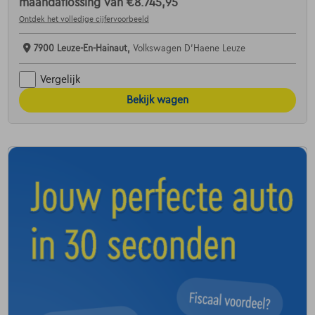
maandaflossing van
€8.745,95
Ontdek het volledige cijfervoorbeeld
7900 Leuze-En-Hainaut,
Volkswagen D'Haene Leuze
Vergelijk
Bekijk wagen