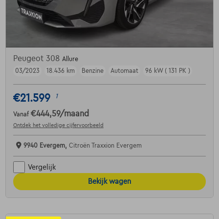
Peugeot 308
Allure
03/2023
18.436 km
Benzine
Automaat
96 kW ( 131 PK )
€21.599
1
€444,59
/maand
Vanaf
Ontdek het volledige cijfervoorbeeld
9940 Evergem,
Citroën Traxxion Evergem
Vergelijk
Bekijk wagen