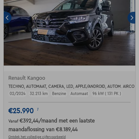
Renault Kangoo
TECHNO, AUTOMAAT, CAMERA, LED, APPLE/ANDROID, AUTOM. AIRCO
02/2024
32.213 km
Benzine
Automaat
96 kW ( 131 PK )
€25.990
1
€392,44
/maand
met een laatste
Vanaf
maandaflossing van
€8.189,44
Ontdek het volledige cijfervoorbeeld