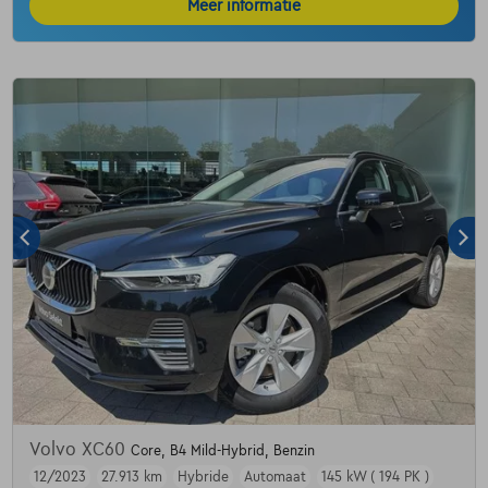
Meer informatie
Volvo XC60
Core, B4 Mild-Hybrid, Benzin
12/2023
27.913 km
Hybride
Automaat
145 kW ( 194 PK )