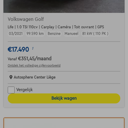
Volkswagen Golf
Life | 1.0 TSI 110cv | Carplay | Caméra | Toit ouvrant | GPS
03/2021
99.590 km
Benzine
Manueel
81 kW ( 110 PK )
€17.490
1
€351,45
/maand
Vanaf
Ontdek het volledige cijfervoorbeeld
Autosphere Center Liège
Vergelijk
Bekijk wagen