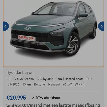
Hyundai Bayon
1.0 T-GDi 90 Techno | GPS by APP | Cam | Heated Seats | LED
03/2026
10 km
Benzine
Manueel
66 kW ( 89 PK )
€20.995
1
✓
BTW aftrekbaar
€317,01
/maand
met een laatste maandaflossing
Vanaf