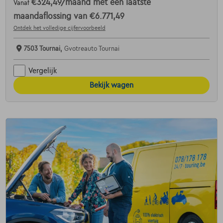
€324,49
/maand
met een laatste
Vanaf
maandaflossing van
€6.771,49
Ontdek het volledige cijfervoorbeeld
7503 Tournai,
Gvotreauto Tournai
Vergelijk
Bekijk wagen