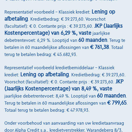
Lening op
Representatief voorbeeld – Klassiek krediet:
afbetaling
. Kredietbedrag: € 39.273,60. Voorschot
JKP (Jaarlijks
(facultatief): € 0. Contante prijs : € 39.273,60.
Kostenpercentage) van 6,29 %, vaste
jaarlijkse
60 maanden
debetrentevoet: 6,29 %. Looptijd van
. Terug te
€ 761,38
betalen in 60 maandelijkse aflossingen van
. Totaal
terug te betalen bedrag: € 45.682,93.
Representatief voorbeeld kredietbemiddelaar – Klassiek
Lening op afbetaling
krediet:
. Kredietbedrag: € 39.273,60.
JKP
Voorschot (facultatief): € 0. Contante prijs : € 39.273,60.
(Jaarlijks Kostenpercentage) van 8,49 %, vaste
60 maanden
jaarlijkse debetrentevoet: 8,49 %. Looptijd van
.
€ 799,65
Terug te betalen in 60 maandelijkse aflossingen van
.
Totaal terug te betalen bedrag: € 47.978,93.
Skoda Fabia
Onder voorbehoud van aanvaarding van uw kredietaanvraag
Ambition | 1.0 TSI 95 CV | CAMERA | CARPLAY | CLIM AUTO
door Alpha Credit s.a., kredietverstrekker, Warandeberg 8/3,