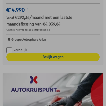
€14.990
1
€292,34
/maand
met een laatste
Vanaf
maandaflossing van
€4.039,84
Ontdek het volledige cijfervoorbeeld
Groupe Autosphere Arlon
Vergelijk
Bekijk wagen