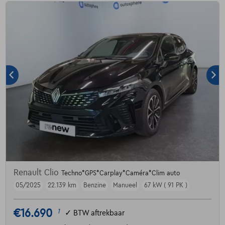
Renault Clio
Techno*GPS*Carplay*Caméra*Clim auto
05/2025
22.139 km
Benzine
Manueel
67 kW ( 91 PK )
€16.690
1
✓
BTW aftrekbaar