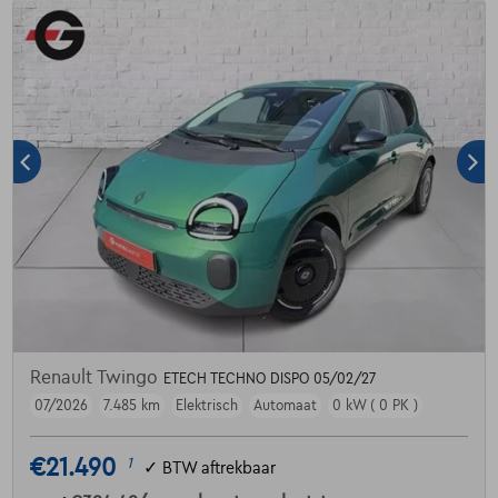
Renault Twingo
ETECH TECHNO DISPO 05/02/27
07/2026
7.485 km
Elektrisch
Automaat
0 kW ( 0 PK )
€21.490
1
✓
BTW aftrekbaar