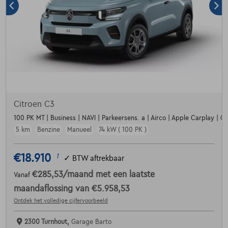
Citroen C3
100 PK MT | Business | NAVI | Parkeersens. a | Airco | Apple Carplay | Crui
5 km
Benzine
Manueel
74 kW ( 100 PK )
€18.910
1
✓
BTW aftrekbaar
€285,53
/maand
met een laatste
Vanaf
maandaflossing van
€5.958,53
Ontdek het volledige cijfervoorbeeld
2300 Turnhout,
Garage Barto