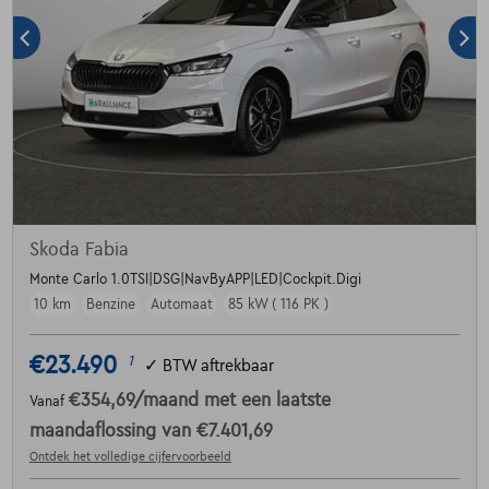
Skoda Fabia
Monte Carlo 1.0TSI|DSG|NavByAPP|LED|Cockpit.Digi
10 km
Benzine
Automaat
85 kW ( 116 PK )
€23.490
1
✓
BTW aftrekbaar
€354,69
/maand
met een laatste
Vanaf
maandaflossing van
€7.401,69
Ontdek het volledige cijfervoorbeeld