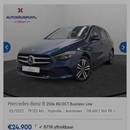
Mercedes-Benz B
250e 8G-DCT Business Line
02/2022
79.123 km
Hybride
Automaat
118 kW ( 160 PK )
€24.900
1
✓
BTW aftrekbaar