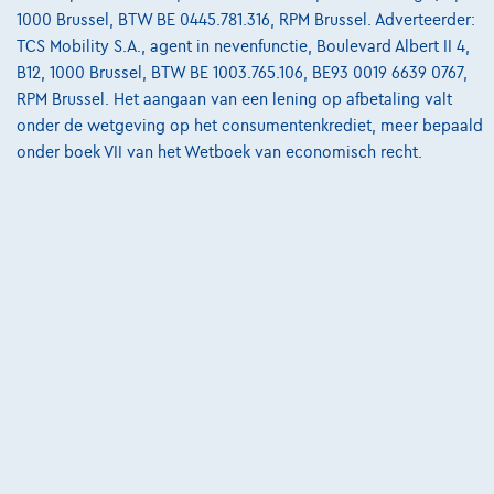
02/2023
55.556 km
Benzine
Manueel
70 kW ( 95 PK )
1000 Brussel, BTW BE 0445.781.316, RPM Brussel. Adverteerder:
TCS Mobility S.A., agent in nevenfunctie, Boulevard Albert II 4,
€15.990
1
✓
BTW aftrekbaar
B12, 1000 Brussel, BTW BE 1003.765.106, BE93 0019 6639 0767,
€311,84
/maand
met een laatste maandaflossing
RPM Brussel. Het aangaan van een lening op afbetaling valt
Vanaf
onder de wetgeving op het consumentenkrediet, meer bepaald
van
€4.309,34
onder boek VII van het Wetboek van economisch recht.
Ontdek het volledige cijfervoorbeeld
Autosphere Center Liège
Vergelijk
Bekijk wagen