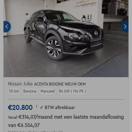
Nissan Juke
ACENTA BENZINE NIEUW OKM
10 km
Benzine
Manueel
84 kW ( 114 PK )
€20.800
1
✓
BTW aftrekbaar
€314,07
/maand
met een laatste maandaflossing
Vanaf
van
€6.554,07