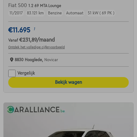
Fiat 500
1.2 69 MTA Lounge
11/2017
83.121 km
Benzine
Automaat
51 kW ( 69 PK )
€11.695
1
€231,89
/maand
Vanaf
Ontdek het volledige cijfervoorbeeld
8830 Hooglede,
Novicar
Vergelijk
Bekijk wagen