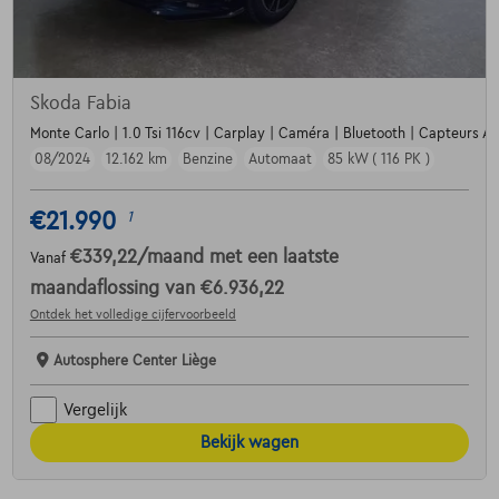
Skoda Fabia
Monte Carlo | 1.0 Tsi 116cv | Carplay | Caméra | Bluetooth | Capteurs Av
08/2024
12.162 km
Benzine
Automaat
85 kW ( 116 PK )
€21.990
1
€339,22
/maand
met een laatste
Vanaf
maandaflossing van
€6.936,22
Ontdek het volledige cijfervoorbeeld
Autosphere Center Liège
Vergelijk
Bekijk wagen