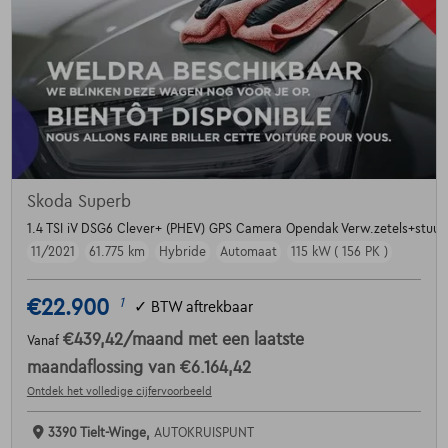
Skoda Superb
1.4 TSI iV DSG6 Clever+ (PHEV) GPS Camera Opendak Verw.zetels+stuur
11/2021
61.775 km
Hybride
Automaat
115 kW ( 156 PK )
€22.900
1
✓
BTW aftrekbaar
€439,42
/maand
met een laatste
Vanaf
maandaflossing van
€6.164,42
Ontdek het volledige cijfervoorbeeld
3390 Tielt-Winge,
AUTOKRUISPUNT