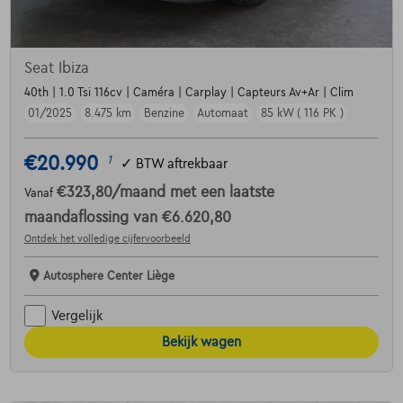
Seat Ibiza
40th | 1.0 Tsi 116cv | Caméra | Carplay | Capteurs Av+Ar | Clim
01/2025
8.475 km
Benzine
Automaat
85 kW ( 116 PK )
€20.990
1
✓
BTW aftrekbaar
€323,80
/maand
met een laatste
Vanaf
maandaflossing van
€6.620,80
Ontdek het volledige cijfervoorbeeld
Autosphere Center Liège
Vergelijk
Bekijk wagen