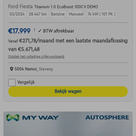
Ford Fiesta
Titanium 1.0 EcoBoost 100CV DEMO
03/2024
28.447 km
Benzine
Manueel
74 kW ( 101 PK )
€17.999
1
✓
BTW aftrekbaar
€271,78
/maand
met een laatste maandaflossing
Vanaf
van
€5.671,48
Ontdek het volledige cijfervoorbeeld
5004 Namur,
Steveny
Vergelijk
Bekijk wagen