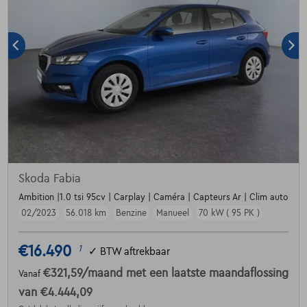
Skoda Fabia
Ambition |1.0 tsi 95cv | Carplay | Caméra | Capteurs Ar | Clim auto
02/2023
56.018 km
Benzine
Manueel
70 kW ( 95 PK )
€16.490
1
✓
BTW aftrekbaar
€321,59
/maand
met een laatste maandaflossing
Vanaf
van
€4.444,09