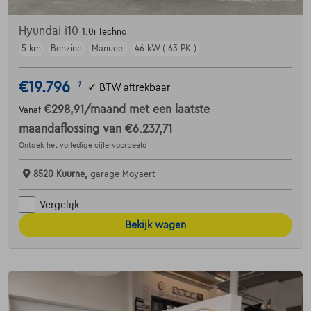
Hyundai i10
1.0i Techno
5 km
Benzine
Manueel
46 kW ( 63 PK )
€19.796
1
✓
BTW aftrekbaar
€298,91
/maand
met een laatste
Vanaf
maandaflossing van
€6.237,71
Ontdek het volledige cijfervoorbeeld
8520 Kuurne,
garage Moyaert
Vergelijk
Bekijk wagen