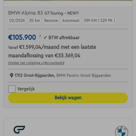
BMW-Alpina B3
GT Touring - NEW!!
02/2026
20 km
Benzine
Automaat
389 kW ( 529 PK )
€105.900
1
✓
BTW aftrekbaar
€1.599,04
/maand
met een laatste
Vanaf
maandaflossing van
€33.369,04
Ontdek het volledige cijfervoorbeeld
1702 Groot-Bijgaarden,
BMW Pautric Groot Bijgaarden
Vergelijk
Bekijk wagen