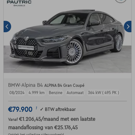
BMW-Alpina B4
ALPINA B4 Gran Coupé
08/2024
4.999 km
Benzine
Automaat
364 kW ( 495 PK )
€79.900
1
✓
BTW aftrekbaar
€1.206,45
/maand
met een laatste
Vanaf
maandaflossing van
€25.176,45
Ontdek het volledige cijfervoorbeeld