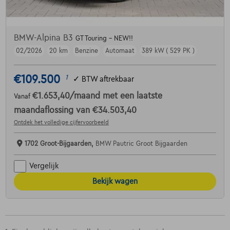
BMW-Alpina B3
GT Touring - NEW!!
02/2026
20 km
Benzine
Automaat
389 kW ( 529 PK )
€109.500
1
✓
BTW aftrekbaar
€1.653,40
/maand
met een laatste
Vanaf
maandaflossing van
€34.503,40
Ontdek het volledige cijfervoorbeeld
1702 Groot-Bijgaarden,
BMW Pautric Groot Bijgaarden
Vergelijk
Bekijk wagen