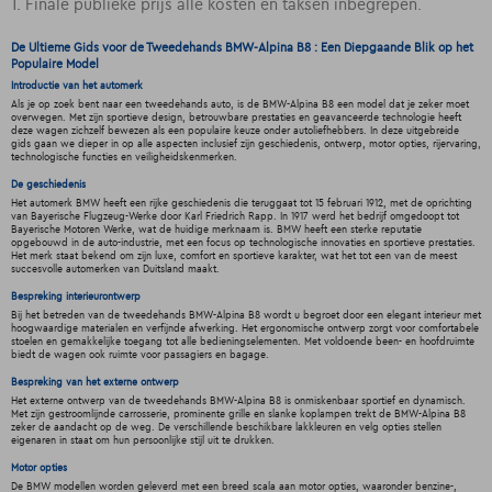
1. Finale publieke prijs alle kosten en taksen inbegrepen.
De Ultieme Gids voor de Tweedehands BMW-Alpina B8 : Een Diepgaande Blik op het
Populaire Model
Introductie van het automerk
Als je op zoek bent naar een tweedehands auto, is de BMW-Alpina B8 een model dat je zeker moet
overwegen. Met zijn sportieve design, betrouwbare prestaties en geavanceerde technologie heeft
deze wagen zichzelf bewezen als een populaire keuze onder autoliefhebbers. In deze uitgebreide
gids gaan we dieper in op alle aspecten inclusief zijn geschiedenis, ontwerp, motor opties, rijervaring,
technologische functies en veiligheidskenmerken.
De geschiedenis
Het automerk BMW heeft een rijke geschiedenis die teruggaat tot 15 februari 1912, met de oprichting
van Bayerische Flugzeug-Werke door Karl Friedrich Rapp. In 1917 werd het bedrijf omgedoopt tot
Bayerische Motoren Werke, wat de huidige merknaam is. BMW heeft een sterke reputatie
opgebouwd in de auto-industrie, met een focus op technologische innovaties en sportieve prestaties.
Het merk staat bekend om zijn luxe, comfort en sportieve karakter, wat het tot een van de meest
succesvolle automerken van Duitsland maakt.
Bespreking interieurontwerp
Bij het betreden van de tweedehands BMW-Alpina B8 wordt u begroet door een elegant interieur met
hoogwaardige materialen en verfijnde afwerking. Het ergonomische ontwerp zorgt voor comfortabele
stoelen en gemakkelijke toegang tot alle bedieningselementen. Met voldoende been- en hoofdruimte
biedt de wagen ook ruimte voor passagiers en bagage.
Bespreking van het externe ontwerp
Het externe ontwerp van de tweedehands BMW-Alpina B8 is onmiskenbaar sportief en dynamisch.
Met zijn gestroomlijnde carrosserie, prominente grille en slanke koplampen trekt de BMW-Alpina B8
zeker de aandacht op de weg. De verschillende beschikbare lakkleuren en velg opties stellen
eigenaren in staat om hun persoonlijke stijl uit te drukken.
Motor opties
De BMW modellen worden geleverd met een breed scala aan motor opties, waaronder benzine-,