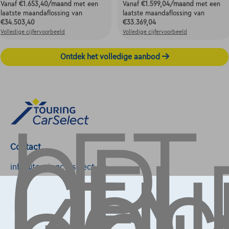
Vanaf
€1.653,40
/maand
met een
Vanaf
€1.599,04
/maand
met een
laatste maandaflossing van
laatste maandaflossing van
€34.503,40
€33.369,04
Volledige cijfervoorbeeld
Volledige cijfervoorbeeld
Ontdek het volledige aanbod
LET
OP,
GEL
Contact
info@touringcarselect.be
Koning Albert II-laan 4, B12
1000 Brussel