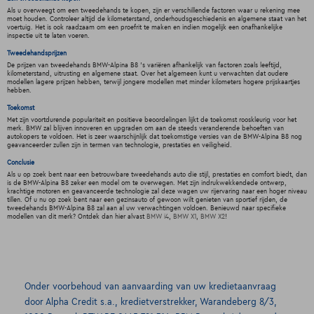
Als u overweegt om een tweedehands te kopen, zijn er verschillende factoren waar u rekening mee
moet houden. Controleer altijd de kilometerstand, onderhoudsgeschiedenis en algemene staat van het
voertuig. Het is ook raadzaam om een proefrit te maken en indien mogelijk een onafhankelijke
inspectie uit te laten voeren.
Tweedehandsprijzen
De prijzen van tweedehands BMW-Alpina B8 's variëren afhankelijk van factoren zoals leeftijd,
kilometerstand, uitrusting en algemene staat. Over het algemeen kunt u verwachten dat oudere
modellen lagere prijzen hebben, terwijl jongere modellen met minder kilometers hogere prijskaartjes
hebben.
Toekomst
Met zijn voortdurende populariteit en positieve beoordelingen lijkt de toekomst rooskleurig voor het
merk. BMW zal blijven innoveren en upgraden om aan de steeds veranderende behoeften van
autokopers te voldoen. Het is zeer waarschijnlijk dat toekomstige versies van de BMW-Alpina B8 nog
geavanceerder zullen zijn in termen van technologie, prestaties en veiligheid.
Conclusie
Als u op zoek bent naar een betrouwbare tweedehands auto die stijl, prestaties en comfort biedt, dan
is de BMW-Alpina B8 zeker een model om te overwegen. Met zijn indrukwekkendede ontwerp,
krachtige motoren en geavanceerde technologie zal deze wagen uw rijervaring naar een hoger niveau
tillen. Of u nu op zoek bent naar een gezinsauto of gewoon wilt genieten van sportief rijden, de
tweedehands BMW-Alpina B8 zal aan al uw verwachtingen voldoen. Benieuwd naar specifieke
modellen van dit merk? Ontdek dan hier alvast
BMW i4
,
BMW X1
,
BMW X2
!
Onder voorbehoud van aanvaarding van uw kredietaanvraag
door Alpha Credit s.a., kredietverstrekker, Warandeberg 8/3,