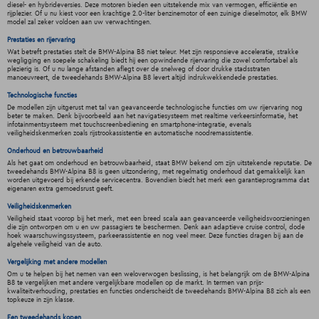
diesel- en hybrideversies. Deze motoren bieden een uitstekende mix van vermogen, efficiëntie en
rijplezier. Of u nu kiest voor een krachtige 2.0-liter benzinemotor of een zuinige dieselmotor, elk BMW
model zal zeker voldoen aan uw verwachtingen.
Prestaties en rijervaring
Wat betreft prestaties stelt de BMW-Alpina B8 niet teleur. Met zijn responsieve acceleratie, strakke
wegligging en soepele schakeling biedt hij een opwindende rijervaring die zowel comfortabel als
plezierig is. Of u nu lange afstanden aflegt over de snelweg of door drukke stadsstraten
manoeuvreert, de tweedehands BMW-Alpina B8 levert altijd indrukwekkendede prestaties.
Technologische functies
De modellen zijn uitgerust met tal van geavanceerde technologische functies om uw rijervaring nog
beter te maken. Denk bijvoorbeeld aan het navigatiesysteem met realtime verkeersinformatie, het
infotainmentsysteem met touchscreenbediening en smartphone-integratie, evenals
veiligheidskenmerken zoals rijstrookassistentie en automatische noodremassistentie.
Onderhoud en betrouwbaarheid
Als het gaat om onderhoud en betrouwbaarheid, staat BMW bekend om zijn uitstekende reputatie. De
tweedehands BMW-Alpina B8 is geen uitzondering, met regelmatig onderhoud dat gemakkelijk kan
worden uitgevoerd bij erkende servicecentra. Bovendien biedt het merk een garantieprogramma dat
eigenaren extra gemoedsrust geeft.
Veiligheidskenmerken
Veiligheid staat voorop bij het merk, met een breed scala aan geavanceerde veiligheidsvoorzieningen
die zijn ontworpen om u en uw passagiers te beschermen. Denk aan adaptieve cruise control, dode
hoek waarschuwingssysteem, parkeerassistentie en nog veel meer. Deze functies dragen bij aan de
algehele veiligheid van de auto.
Vergelijking met andere modellen
Om u te helpen bij het nemen van een weloverwogen beslissing, is het belangrijk om de BMW-Alpina
B8 te vergelijken met andere vergelijkbare modellen op de markt. In termen van prijs-
kwaliteitverhouding, prestaties en functies onderscheidt de tweedehands BMW-Alpina B8 zich als een
topkeuze in zijn klasse.
Een tweedehands kopen