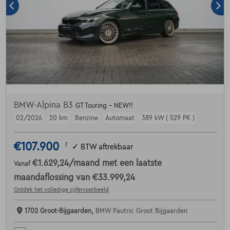
BMW-Alpina B3
GT Touring - NEW!!
02/2026
20 km
Benzine
Automaat
389 kW ( 529 PK )
€107.900
1
✓
BTW aftrekbaar
€1.629,24
/maand
met een laatste
Vanaf
maandaflossing van
€33.999,24
Ontdek het volledige cijfervoorbeeld
1702 Groot-Bijgaarden,
BMW Pautric Groot Bijgaarden