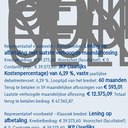
LEN
KOS
OO
GEL
Diensten & Oplossingen
Pechverhelping verzekering
Financiering
Autoverzekering
Lening op
Representatief voorbeeld – Ballonkrediet:
afbetaling met laatste verhoogde maandaflossing
.
Lease en persoonlijke lease
Kredietbedrag: € 39.273,60. Voorschot (facultatief): € 0.
JKP (Jaarlijks
Contante prijs : € 39.273,60.
Kostenpercentage) van 6,29 %, vaste
jaarlijkse
Over Ons
60 maanden
debetrentevoet: 6,29 %. Looptijd van het krediet:
.
Word klant
€ 593,01
Terug te betalen in 59 maandelijkse aflossingen van
.
€ 12.375,09
Laatste verhoogde maandelijkse aflossing:
. Totaal
Wie zijn we
terug te betalen bedrag: € 47.362,87.
Kwaliteitscharter
Lening op
Representatief voorbeeld – Klassiek krediet:
Onze dealers
afbetaling
. Kredietbedrag: € 39.273,60. Voorschot (facultatief):
JKP (Jaarlijks
€ 0. Contante prijs : € 39.273,60.