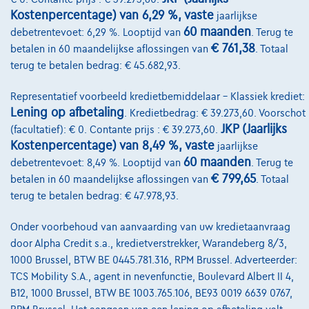
Onze partners
Kostenpercentage) van 6,29 %, vaste
jaarlijkse
60 maanden
Onze team
debetrentevoet: 6,29 %. Looptijd van
. Terug te
€ 761,38
betalen in 60 maandelijkse aflossingen van
. Totaal
Contact
terug te betalen bedrag: € 45.682,93.
Representatief voorbeeld kredietbemiddelaar – Klassiek krediet:
Lening op afbetaling
. Kredietbedrag: € 39.273,60. Voorschot
@2024 TCS Mobility SA/NV Copyright
JKP (Jaarlijks
(facultatief): € 0. Contante prijs : € 39.273,60.
Kostenpercentage) van 8,49 %, vaste
jaarlijkse
Algemene Voorwaarden
60 maanden
debetrentevoet: 8,49 %. Looptijd van
. Terug te
Bijstandsvoorwaarden
€ 799,65
betalen in 60 maandelijkse aflossingen van
. Totaal
terug te betalen bedrag: € 47.978,93.
Privacyverklaring
Onder voorbehoud van aanvaarding van uw kredietaanvraag
Cookiebeleid
door Alpha Credit s.a., kredietverstrekker, Warandeberg 8/3,
Kwaliteitscharter
1000 Brussel, BTW BE 0445.781.316, RPM Brussel. Adverteerder:
TCS Mobility S.A., agent in nevenfunctie, Boulevard Albert II 4,
Site Map
B12, 1000 Brussel, BTW BE 1003.765.106, BE93 0019 6639 0767,
Login