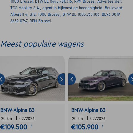
1000 Brussel, BTW BE 0445.781.316, RPM Brussel. Adverteerder:
TCS Mobility S.A., agent in bijkomstige hoedanigheid, Boulevard
Albert II 4, B12, 1000 Brussel, BTW BE 1003.765.106, BE93 0019
6639 0767, RPM Brussel.
Meest populaire wagens
BMW-Alpina B3
BMW-Alpina B3
|
|
20 km
02/2026
20 km
02/2026
€109.500
€105.900
1
1