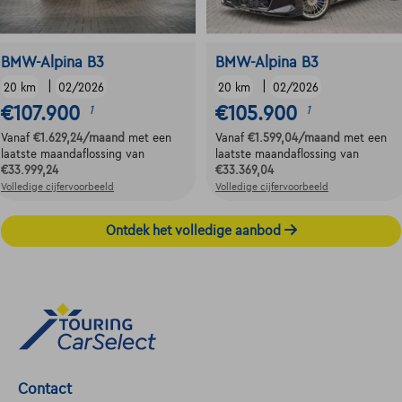
BMW-Alpina B3
BMW-Alpina B3
|
|
20 km
02/2026
20 km
02/2026
€107.900
€105.900
1
1
Vanaf
€1.629,24
/maand
met een
Vanaf
€1.599,04
/maand
met een
laatste maandaflossing van
laatste maandaflossing van
€33.999,24
€33.369,04
Volledige cijfervoorbeeld
Volledige cijfervoorbeeld
Ontdek het volledige aanbod
Contact