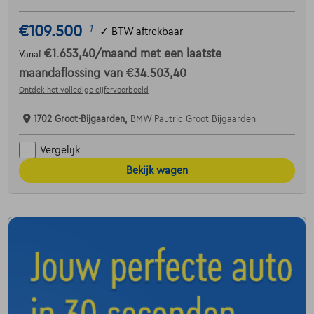
€109.500
1
✓
BTW aftrekbaar
€1.653,40
/maand
met een laatste
Vanaf
maandaflossing van
€34.503,40
Ontdek het volledige cijfervoorbeeld
1702 Groot-Bijgaarden,
BMW Pautric Groot Bijgaarden
Vergelijk
Bekijk wagen