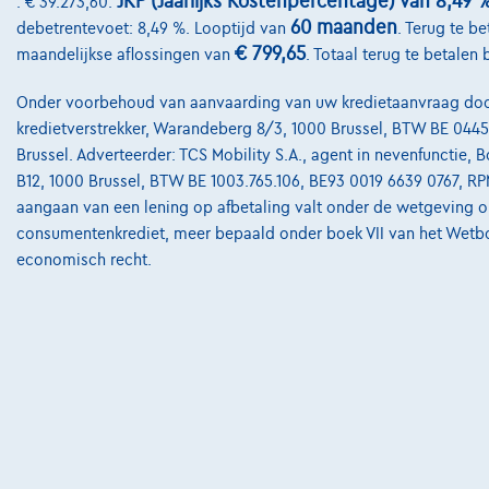
JKP (Jaarlijks Kostenpercentage) van 8,49 
: € 39.273,60.
60 maanden
debetrentevoet: 8,49 %. Looptijd van
. Terug te be
€ 799,65
maandelijkse aflossingen van
. Totaal terug te betalen 
Onder voorbehoud van aanvaarding van uw kredietaanvraag door 
kredietverstrekker, Warandeberg 8/3, 1000 Brussel, BTW BE 0445
Brussel. Adverteerder: TCS Mobility S.A., agent in nevenfunctie, Bo
B12, 1000 Brussel, BTW BE 1003.765.106, BE93 0019 6639 0767, RP
aangaan van een lening op afbetaling valt onder de wetgeving o
consumentenkrediet, meer bepaald onder boek VII van het Wetb
economisch recht.