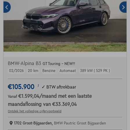
BMW-Alpina B3
GT Touring - NEW!!
02/2026
20 km
Benzine
Automaat
389 kW ( 529 PK )
€105.900
1
✓
BTW aftrekbaar
€1.599,04
/maand
met een laatste
Vanaf
maandaflossing van
€33.369,04
Ontdek het volledige cijfervoorbeeld
1702 Groot-Bijgaarden,
BMW Pautric Groot Bijgaarden