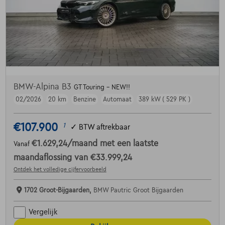
BMW-Alpina B3
GT Touring - NEW!!
02/2026
20 km
Benzine
Automaat
389 kW ( 529 PK )
€107.900
1
✓
BTW aftrekbaar
€1.629,24
/maand
met een laatste
Vanaf
maandaflossing van
€33.999,24
Ontdek het volledige cijfervoorbeeld
1702 Groot-Bijgaarden,
BMW Pautric Groot Bijgaarden
Vergelijk