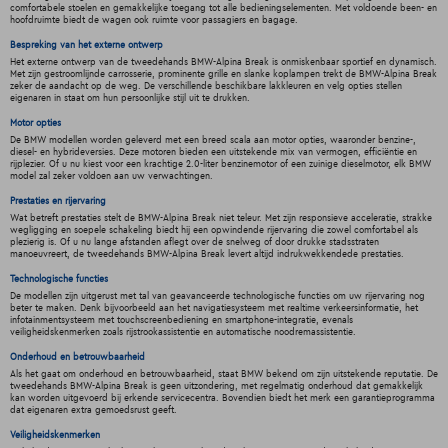
comfortabele stoelen en gemakkelijke toegang tot alle bedieningselementen. Met voldoende been- en
hoofdruimte biedt de wagen ook ruimte voor passagiers en bagage.
Bespreking van het externe ontwerp
Het externe ontwerp van de tweedehands BMW-Alpina Break is onmiskenbaar sportief en dynamisch.
Met zijn gestroomlijnde carrosserie, prominente grille en slanke koplampen trekt de BMW-Alpina Break
zeker de aandacht op de weg. De verschillende beschikbare lakkleuren en velg opties stellen
eigenaren in staat om hun persoonlijke stijl uit te drukken.
Motor opties
De BMW modellen worden geleverd met een breed scala aan motor opties, waaronder benzine-,
diesel- en hybrideversies. Deze motoren bieden een uitstekende mix van vermogen, efficiëntie en
rijplezier. Of u nu kiest voor een krachtige 2.0-liter benzinemotor of een zuinige dieselmotor, elk BMW
model zal zeker voldoen aan uw verwachtingen.
Prestaties en rijervaring
Wat betreft prestaties stelt de BMW-Alpina Break niet teleur. Met zijn responsieve acceleratie, strakke
wegligging en soepele schakeling biedt hij een opwindende rijervaring die zowel comfortabel als
plezierig is. Of u nu lange afstanden aflegt over de snelweg of door drukke stadsstraten
manoeuvreert, de tweedehands BMW-Alpina Break levert altijd indrukwekkendede prestaties.
Technologische functies
De modellen zijn uitgerust met tal van geavanceerde technologische functies om uw rijervaring nog
beter te maken. Denk bijvoorbeeld aan het navigatiesysteem met realtime verkeersinformatie, het
infotainmentsysteem met touchscreenbediening en smartphone-integratie, evenals
veiligheidskenmerken zoals rijstrookassistentie en automatische noodremassistentie.
Onderhoud en betrouwbaarheid
Als het gaat om onderhoud en betrouwbaarheid, staat BMW bekend om zijn uitstekende reputatie. De
tweedehands BMW-Alpina Break is geen uitzondering, met regelmatig onderhoud dat gemakkelijk
kan worden uitgevoerd bij erkende servicecentra. Bovendien biedt het merk een garantieprogramma
dat eigenaren extra gemoedsrust geeft.
Veiligheidskenmerken