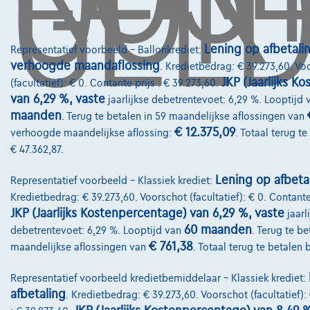
GELD
Lening op afbetali
Representatief voorbeeld – Ballonkrediet:
verhoogde maandaflossing
. Kredietbedrag: € 39.273,60. Vo
JKP (Jaarlijks K
(facultatief): € 0. Contante prijs : € 39.273,60.
van 6,29 %, vaste
jaarlijkse debetrentevoet: 6,29 %. Looptijd 
maanden
. Terug te betalen in 59 maandelijkse aflossingen van
€ 12.375,09
verhoogde maandelijkse aflossing:
. Totaal terug t
€ 47.362,87.
Lening op afbeta
Representatief voorbeeld – Klassiek krediet:
Kredietbedrag: € 39.273,60. Voorschot (facultatief): € 0. Contante 
JKP (Jaarlijks Kostenpercentage) van 6,29 %, vaste
jaarl
60 maanden
debetrentevoet: 6,29 %. Looptijd van
. Terug te be
€ 761,38
maandelijkse aflossingen van
. Totaal terug te betalen
Representatief voorbeeld kredietbemiddelaar – Klassiek krediet:
afbetaling
. Kredietbedrag: € 39.273,60. Voorschot (facultatief):