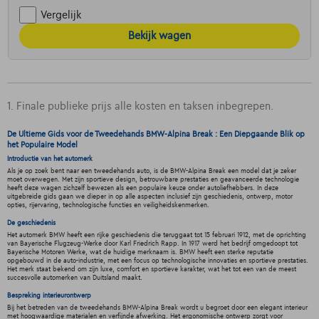
Vergelijk
Bekijk wagen
1. Finale publieke prijs alle kosten en taksen inbegrepen.
De Ultieme Gids voor de Tweedehands BMW-Alpina Break : Een Diepgaande Blik op
het Populaire Model
Introductie van het automerk
Als je op zoek bent naar een tweedehands auto, is de BMW-Alpina Break een model dat je zeker
moet overwegen. Met zijn sportieve design, betrouwbare prestaties en geavanceerde technologie
heeft deze wagen zichzelf bewezen als een populaire keuze onder autoliefhebbers. In deze
uitgebreide gids gaan we dieper in op alle aspecten inclusief zijn geschiedenis, ontwerp, motor
opties, rijervaring, technologische functies en veiligheidskenmerken.
De geschiedenis
Het automerk BMW heeft een rijke geschiedenis die teruggaat tot 15 februari 1912, met de oprichting
van Bayerische Flugzeug-Werke door Karl Friedrich Rapp. In 1917 werd het bedrijf omgedoopt tot
Bayerische Motoren Werke, wat de huidige merknaam is. BMW heeft een sterke reputatie
opgebouwd in de auto-industrie, met een focus op technologische innovaties en sportieve prestaties.
Het merk staat bekend om zijn luxe, comfort en sportieve karakter, wat het tot een van de meest
succesvolle automerken van Duitsland maakt.
Bespreking interieurontwerp
Bij het betreden van de tweedehands BMW-Alpina Break wordt u begroet door een elegant interieur
met hoogwaardige materialen en verfijnde afwerking. Het ergonomische ontwerp zorgt voor