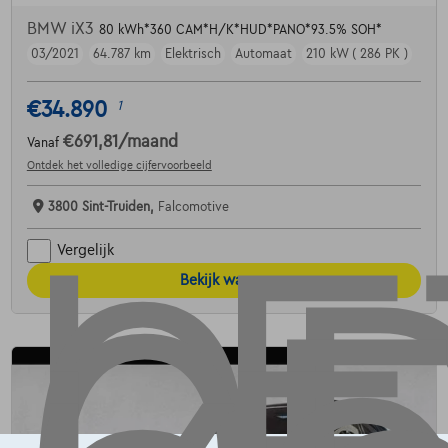
BMW iX3
80 kWh*360 CAM*H/K*HUD*PANO*93.5% SOH*
03/2021
64.787 km
Elektrisch
Automaat
210 kW ( 286 PK )
€34.890
1
€691,81
/maand
Vanaf
Ontdek het volledige cijfervoorbeeld
3800 Sint-Truiden,
Falcomotive
Vergelijk
Bekijk wagen