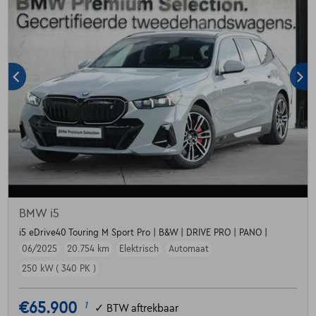
BMW i5
i5 eDrive40 Touring M Sport Pro | B&W | DRIVE PRO | PANO |
06/2025
20.754 km
Elektrisch
Automaat
250 kW ( 340 PK )
€65.900
1
✓
BTW aftrekbaar