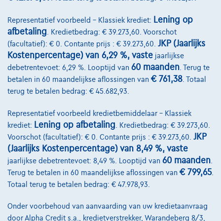
8900 Ieper,
BMW - MINI Pautric Ieper
Lening op
Representatief voorbeeld – Klassiek krediet:
afbetaling
. Kredietbedrag: € 39.273,60. Voorschot
Vergelijk
JKP (Jaarlijks
(facultatief): € 0. Contante prijs : € 39.273,60.
Bekijk wagen
Kostenpercentage) van 6,29 %, vaste
jaarlijkse
60 maanden
debetrentevoet: 6,29 %. Looptijd van
. Terug te
€ 761,38
betalen in 60 maandelijkse aflossingen van
. Totaal
terug te betalen bedrag: € 45.682,93.
Representatief voorbeeld kredietbemiddelaar – Klassiek
Lening op afbetaling
krediet:
. Kredietbedrag: € 39.273,60.
JKP
Voorschot (facultatief): € 0. Contante prijs : € 39.273,60.
(Jaarlijks Kostenpercentage) van 8,49 %, vaste
60 maanden
jaarlijkse debetrentevoet: 8,49 %. Looptijd van
.
€ 799,65
Terug te betalen in 60 maandelijkse aflossingen van
.
Totaal terug te betalen bedrag: € 47.978,93.
Onder voorbehoud van aanvaarding van uw kredietaanvraag
door Alpha Credit s.a., kredietverstrekker, Warandeberg 8/3,