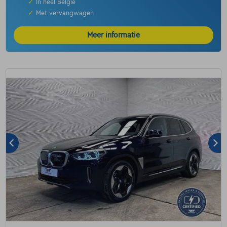
✓
In heel België
✓
Met vervangwagen
Meer informatie