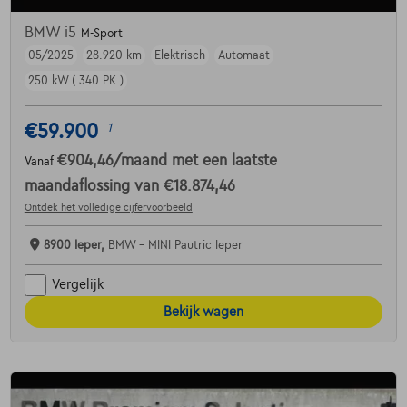
BMW i5
M-Sport
05/2025
28.920 km
Elektrisch
Automaat
250 kW ( 340 PK )
€59.900
1
€904,46
/maand
met een laatste
Vanaf
maandaflossing van
€18.874,46
Ontdek het volledige cijfervoorbeeld
8900 Ieper,
BMW - MINI Pautric Ieper
Vergelijk
Bekijk wagen