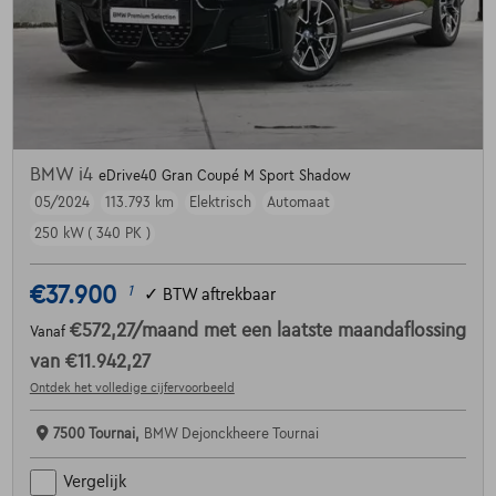
BMW i4
eDrive40 Gran Coupé M Sport Shadow
05/2024
113.793 km
Elektrisch
Automaat
250 kW ( 340 PK )
€37.900
1
✓
BTW aftrekbaar
€572,27
/maand
met een laatste maandaflossing
Vanaf
van
€11.942,27
Ontdek het volledige cijfervoorbeeld
7500 Tournai,
BMW Dejonckheere Tournai
Vergelijk