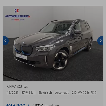
BMW iX3
IX3
12/2021
87.946 km
Elektrisch
Automaat
210 kW ( 286 PK )
€33.900
1
✓
BTW aftrekbaar