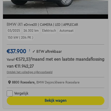
BMW iX1
eDrive20 | CAMERA | LED | APPLECAR
03/2025
26.302 km
Elektrisch
Automaat
150 kW ( 204 PK )
€37.900
1
✓
BTW aftrekbaar
€572,27
/maand
met een laatste maandaflossing
Vanaf
van
€11.942,27
Ontdek het volledige cijfervoorbeeld
8800 Roeselare,
BMW Dejonckheere Roeselare
Vergelijk
Bekijk wagen