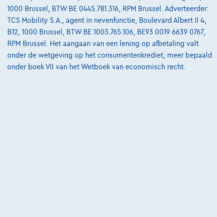
1000 Brussel, BTW BE 0445.781.316, RPM Brussel. Adverteerder:
TCS Mobility S.A., agent in nevenfunctie, Boulevard Albert II 4,
BMW iX1
eDrive20 M Sport PRO| TOWB| PANO
B12, 1000 Brussel, BTW BE 1003.765.106, BE93 0019 6639 0767,
03/2026
15.000 km
Elektrisch
Automaat
RPM Brussel. Het aangaan van een lening op afbetaling valt
150 kW ( 204 PK )
onder de wetgeving op het consumentenkrediet, meer bepaald
onder boek VII van het Wetboek van economisch recht.
€49.995
1
✓
BTW aftrekbaar
€754,90
/maand
met een laatste
Vanaf
maandaflossing van
€15.753,40
Ontdek het volledige cijfervoorbeeld
8200 Brugge,
BMW Cocquyt
Vergelijk
Bekijk wagen