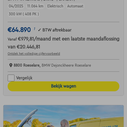
04/2025
11.064 km
Elektrisch
Automaat
300 kW ( 408 PK )
€64.890
1
✓
BTW aftrekbaar
€979,81
/maand
met een laatste maandaflossing
Vanaf
van
€20.446,81
Ontdek het volledige cijfervoorbeeld
8800 Roeselare,
BMW Dejonckheere Roeselare
Vergelijk
Bekijk wagen