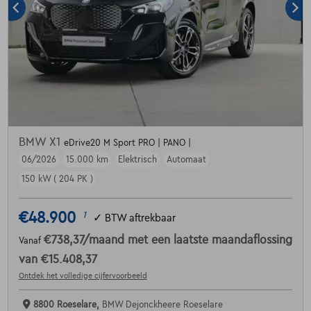
BMW X1
eDrive20 M Sport PRO | PANO |
06/2026
15.000 km
Elektrisch
Automaat
150 kW ( 204 PK )
€48.900
1
✓
BTW aftrekbaar
€738,37
/maand
met een laatste maandaflossing
Vanaf
van
€15.408,37
Ontdek het volledige cijfervoorbeeld
8800 Roeselare,
BMW Dejonckheere Roeselare