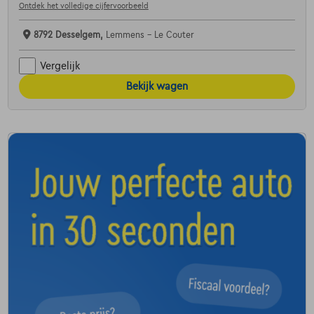
Ontdek het volledige cijfervoorbeeld
8792 Desselgem,
Lemmens - Le Couter
Vergelijk
Bekijk wagen