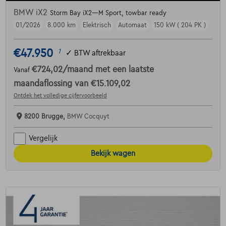
BMW iX2
Storm Bay iX2—M Sport, towbar ready
01/2026
8.000 km
Elektrisch
Automaat
150 kW ( 204 PK )
€47.950
1
✓
BTW aftrekbaar
€724,02
/maand
met een laatste
Vanaf
maandaflossing van
€15.109,02
Ontdek het volledige cijfervoorbeeld
8200 Brugge,
BMW Cocquyt
Vergelijk
Bekijk wagen