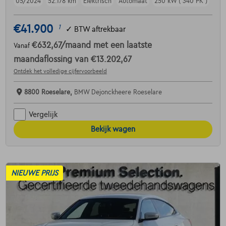
05/2024
52.178 km
Elektrisch
Automaat
250 kW ( 340 PK )
€41.900
1
✓
BTW aftrekbaar
€632,67
/maand
met een laatste
Vanaf
maandaflossing van
€13.202,67
Ontdek het volledige cijfervoorbeeld
8800 Roeselare,
BMW Dejonckheere Roeselare
Vergelijk
Bekijk wagen
NIEUWE PRIJS