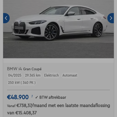
BMW i4
Gran Coupé
04/2025
29.365 km
Elektrisch
Automaat
250 kW ( 340 PK )
€48.900
1
✓
BTW aftrekbaar
€738,37
/maand
met een laatste maandaflossing
Vanaf
van
€15.408,37