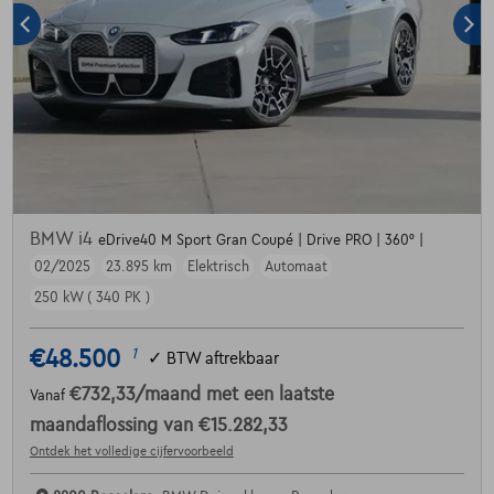
BMW i4
eDrive40 M Sport Gran Coupé | Drive PRO | 360° |
02/2025
23.895 km
Elektrisch
Automaat
250 kW ( 340 PK )
€48.500
1
✓
BTW aftrekbaar
€732,33
/maand
met een laatste
Vanaf
maandaflossing van
€15.282,33
Ontdek het volledige cijfervoorbeeld