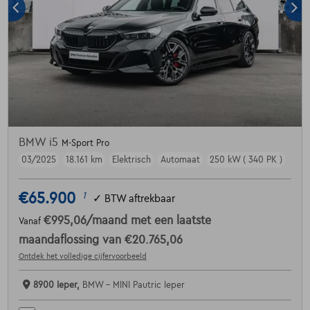
BMW i5
M-Sport Pro
03/2025
18.161 km
Elektrisch
Automaat
250 kW ( 340 PK )
€65.900
1
✓
BTW aftrekbaar
€995,06
/maand
met een laatste
Vanaf
maandaflossing van
€20.765,06
Ontdek het volledige cijfervoorbeeld
8900 Ieper,
BMW - MINI Pautric Ieper