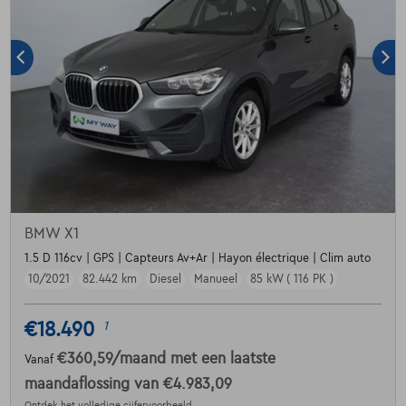
BMW X1
1.5 D 116cv | GPS | Capteurs Av+Ar | Hayon électrique | Clim auto
10/2021
82.442 km
Diesel
Manueel
85 kW ( 116 PK )
€18.490
1
€360,59
/maand
met een laatste
Vanaf
maandaflossing van
€4.983,09
Ontdek het volledige cijfervoorbeeld