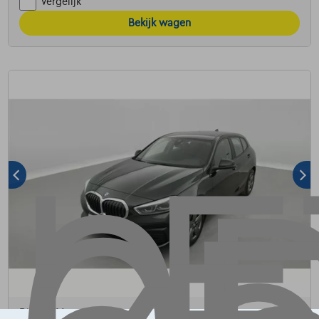
Vergelijk
Bekijk wagen
BMW 116
116 d Business NAVI/FULL LED/JA16/PDC