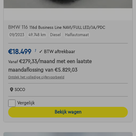
BMW 116
116d Business Line NAVI/FULL LED/JA/PDC
09/2023
49.748 km
Diesel
Halfautomaat
€18.499
1
✓
BTW aftrekbaar
€279,33
/maand
met een laatste
Vanaf
maandaflossing van
€5.829,03
Ontdek het volledige cijfervoorbeeld
SOCO
Vergelijk
Bekijk wagen