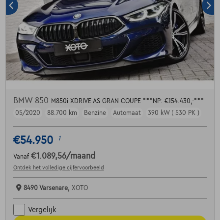
BMW 850
M850i XDRIVE AS GRAN COUPE ***NP: €154.430,-***
05/2020
88.700 km
Benzine
Automaat
390 kW ( 530 PK )
€54.950
1
€1.089,56
/maand
Vanaf
Ontdek het volledige cijfervoorbeeld
8490 Varsenare,
XOTO
Vergelijk