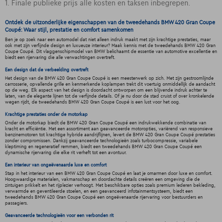
1. Finale publieke prijs alle kosten en taksen inbegrepen.
Ontdek de uitzonderlijke eigenschappen van de tweedehands BMW 420 Gran Coupe
Coupé: Waar stijl, prestatie en comfort samenkomen
Ben je op zoek naar een automodel dat niet alleen indruk maakt met zijn krachtige prestaties, maar
ook met zijn verfijnde design en luxueuze interieur? Maak kennis met de tweedehands BMW 420 Gran
Coupe Coupé. Dit vlaggenschipmodel van BMW belichaamt de essentie van automotive excellentie en
biedt een rijervaring die alle verwachtingen overtreft.
Een design dat de verbeelding overtreft
Het design van de BMW 420 Gran Coupe Coupé is een meesterwerk op zich. Met zijn gestroomlijnde
carrosserie, opvallende grille en kenmerkende koplampen trekt dit voertuig onmiddellijk de aandacht
op de weg. Elk aspect van het design is doordacht ontworpen om een blijvende indruk achter te
laten, van de elegante lijnen tot de verfijnde details. Of je nu door de stad cruist of over kronkelende
wegen rijdt, de tweedehands BMW 420 Gran Coupe Coupé is een lust voor het oog.
Krachtige prestaties onder de motorkap
Onder de motorkap biedt de BMW 420 Gran Coupe Coupé een indrukwekkende combinatie van
kracht en efficiëntie. Met een assortiment aan geavanceerde motoropties, variërend van responsieve
benzinemotoren tot krachtige hybride aandrijflijnen, levert de BMW 420 Gran Coupe Coupé prestaties
zonder compromissen. Dankzij geavanceerde technologieën zoals turbocompressie, variabele
kleptiming en regeneratief remmen, biedt een tweedehands BMW 420 Gran Coupe Coupé een
dynamische rijervaring die elke rit verheft tot een avontuur.
Een interieur van ongeëvenaarde luxe en comfort
Stap in het interieur van een BMW 420 Gran Coupe Coupé en laat je omarmen door luxe en comfort.
Hoogwaardige materialen, vakmanschap en doordachte details creëren een omgeving die de
zintuigen prikkelt en het rijplezier verhoogt. Met beschikbare opties zoals premium lederen bekleding,
verwarmde en geventileerde stoelen, en een geavanceerd infotainmentsysteem, biedt een
tweedehands BMW 420 Gran Coupe Coupé een ongeëvenaarde rijervaring voor bestuurders en
passagiers.
Geavanceerde technologieën voor een verbonden rit