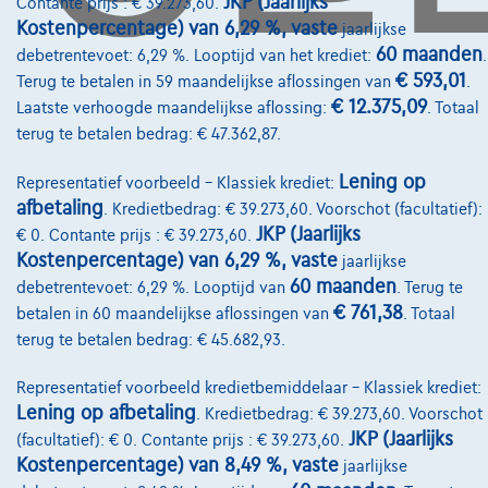
JKP (Jaarlijks
Contante prijs : € 39.273,60.
Pechverhelping verzekering
Kostenpercentage) van 6,29 %, vaste
jaarlijkse
60 maanden
debetrentevoet: 6,29 %. Looptijd van het krediet:
.
Financiering
€ 593,01
Terug te betalen in 59 maandelijkse aflossingen van
.
Autoverzekering
€ 12.375,09
Laatste verhoogde maandelijkse aflossing:
. Totaal
terug te betalen bedrag: € 47.362,87.
Lease en persoonlijke lease
Lening op
Representatief voorbeeld – Klassiek krediet:
afbetaling
. Kredietbedrag: € 39.273,60. Voorschot (facultatief):
Over Ons
JKP (Jaarlijks
€ 0. Contante prijs : € 39.273,60.
Word klant
Kostenpercentage) van 6,29 %, vaste
jaarlijkse
60 maanden
debetrentevoet: 6,29 %. Looptijd van
. Terug te
Wie zijn we
€ 761,38
betalen in 60 maandelijkse aflossingen van
. Totaal
terug te betalen bedrag: € 45.682,93.
Kwaliteitscharter
Onze dealers
Representatief voorbeeld kredietbemiddelaar – Klassiek krediet:
Lening op afbetaling
. Kredietbedrag: € 39.273,60. Voorschot
Onze partners
JKP (Jaarlijks
(facultatief): € 0. Contante prijs : € 39.273,60.
Kostenpercentage) van 8,49 %, vaste
Onze team
jaarlijkse