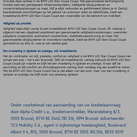
Innovatie staat centraal in de BMW 420 Gran Coupe Coupé. Met geavanceerde technologische
functies zoals een geïntegreerd infotainmentsysteem, intelligente rijhulpsystemen en
connectiviteitsoplossingen op maat, blijf je altijd verbonden en geïnformeerd tijdens je rit. Dankzij
baanbrekende ontwikkelingen op het gebied van autonoom rijden en elektrificatie, biedt een
tweedehands BMW 420 Gran Coupe Coupé een voorproefje van de toekomst van mobiliteit.
Veiligheid als prioriteit
Veiligheid staat altijd voorop bij een tweedehands BMW 420 Gran Coupe Coupé. Elk voertuig is
uitgerust met een uitgebreid assortiment aan geavanceerde veiligheidsvoorzieningen, waaronder
adaptieve cruisecontrol, automatisch noodremmen, dodehoekwaarschuwing en meer. Met
geavanceerde rijhulpsystemen en innovatieve crashtests, biedt de BMW 420 Gran Coupe Coupé
gemoedsrust op elke rit, waar je ook naartoe gaat.
Een investering in rijplezier en prestige, ook tweedehands
Met zijn combinatie van stijl, prestatie, comfort en veiligheid is de BMW 420 Gran Coupe Coupé niet
zomaar een auto - het is een levensstijl. Zelfs als tweedehands voertuig behoudt de BMW 420 Gran
Coupe Coupé zijn waarde en blijft het een investering in rijplezier en prestige. Ervaar zelf de
opwinding en het comfort van dit buitengewone voertuig door vandaag nog een proefrit te maken.
Met de BMW 420 Gran Coupe Coupé kies je niet alleen voor een auto, maar voor een investering in
rijplezier en prestige die blijft lonen voor jarenlang rijplezier.
Onder voorbehoud van aanvaarding van uw kredietaanvraag
door Alpha Credit s.a., kredietverstrekker, Warandeberg 8/3,
1000 Brussel, BTW BE 0445.781.316, RPM Brussel. Adverteerder:
TCS Mobility S.A., agent in bijkomstige hoedanigheid, Boulevard
Albert II 4, B12, 1000 Brussel, BTW BE 1003.765.106, BE93 0019