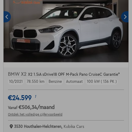
BMW X2
X2 1.5iA sDrive18 OPF M-Pack Pano CruiseC Garantie*
10/2021
78.550 km
Benzine
Automaat
100 kW ( 136 PK )
€24.599
1
€506,34
/maand
Vanaf
Ontdek het volledige cijfervoorbeeld
3530 Houthalen-Helchteren,
Kubika Cars