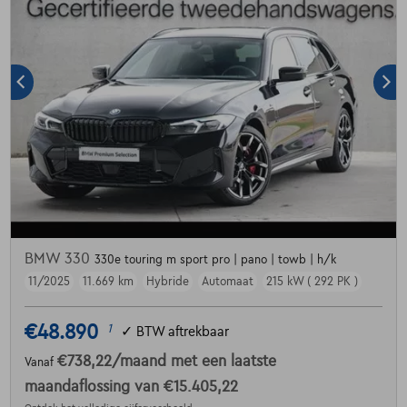
BMW 330
330e touring m sport pro | pano | towb | h/k
11/2025
11.669 km
Hybride
Automaat
215 kW ( 292 PK )
€48.890
1
✓
BTW aftrekbaar
€738,22
/maand
met een laatste
Vanaf
maandaflossing van
€15.405,22