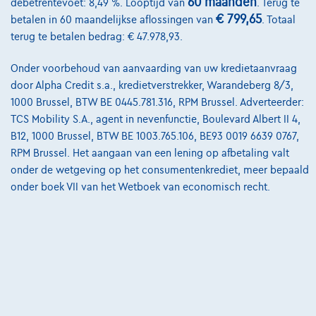
60 maanden
debetrentevoet: 8,49 %. Looptijd van
. Terug te
Contact
€ 799,65
betalen in 60 maandelijkse aflossingen van
. Totaal
terug te betalen bedrag: € 47.978,93.
Onder voorbehoud van aanvaarding van uw kredietaanvraag
@2024 TCS Mobility SA/NV Copyright
door Alpha Credit s.a., kredietverstrekker, Warandeberg 8/3,
1000 Brussel, BTW BE 0445.781.316, RPM Brussel. Adverteerder:
Algemene Voorwaarden
TCS Mobility S.A., agent in nevenfunctie, Boulevard Albert II 4,
Bijstandsvoorwaarden
B12, 1000 Brussel, BTW BE 1003.765.106, BE93 0019 6639 0767,
RPM Brussel. Het aangaan van een lening op afbetaling valt
Privacyverklaring
onder de wetgeving op het consumentenkrediet, meer bepaald
onder boek VII van het Wetboek van economisch recht.
Cookiebeleid
Kwaliteitscharter
Site Map
Login