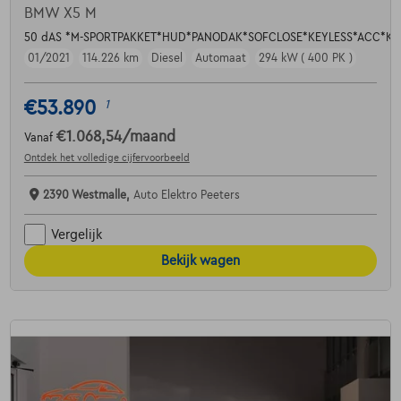
BMW X5 M
50 dAS *M-SPORTPAKKET*HUD*PANODAK*SOFCLOSE*KEYLESS*ACC*KE
01/2021
114.226 km
Diesel
Automaat
294 kW ( 400 PK )
€53.890
1
€1.068,54
/maand
Vanaf
Ontdek het volledige cijfervoorbeeld
2390 Westmalle,
Auto Elektro Peeters
Vergelijk
Bekijk wagen