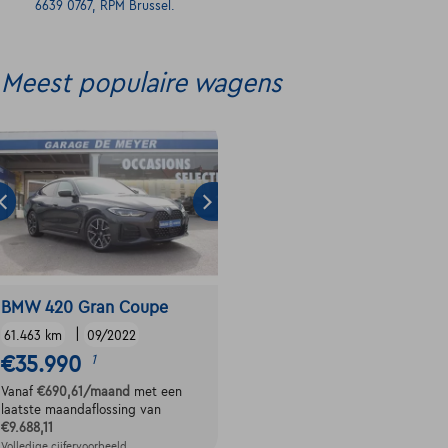
6639 0767, RPM Brussel.
Meest populaire wagens
BMW 420 Gran Coupe
|
61.463 km
09/2022
€35.990
1
Vanaf
€690,61
/maand
met een
laatste maandaflossing van
€9.688,11
Volledige cijfervoorbeeld