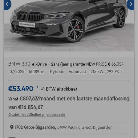
BMW 330
e xDrive - 2ans/jaar garantie NEW PRICE € 86.354
07/2025
16.189 km
Hybride
Automaat
215 kW ( 292 PK )
€53.490
1
✓
BTW aftrekbaar
€807,67
/maand
met een laatste maandaflossing
Vanaf
van
€16.854,67
Ontdek het volledige cijfervoorbeeld
1702 Groot-Bijgaarden,
BMW Pautric Groot Bijgaarden