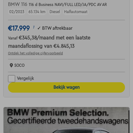
BMW 116
116 d Business NAVI/FULL LED/JA/PDC AV AR
02/2023
65.134 km
Diesel
Halfautomaat
€17.999
1
✓
BTW aftrekbaar
€345,38
/maand
met een laatste
Vanaf
maandaflossing van
€4.845,13
Ontdek het volledige cijfervoorbeeld
SOCO
Vergelijk
Bekijk wagen