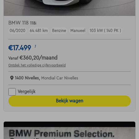
BMW 118
118i
06/2020
64.481 km
Benzine
Manueel
103 kW ( 140 PK )
€17.499
1
€360,20
/maand
Vanaf
Ontdek het volledige cijfervoorbeeld
1400 Nivelles,
Mondial Car Nivelles
Vergelijk
Bekijk wagen