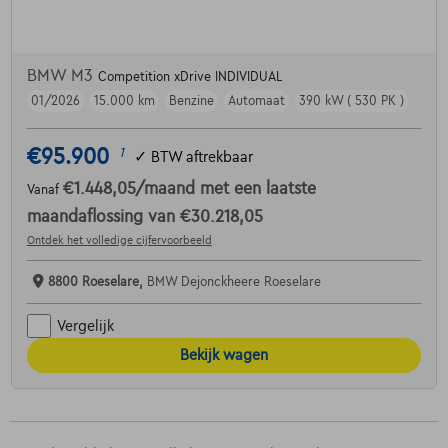
BMW M3
Competition xDrive INDIVIDUAL
01/2026
15.000 km
Benzine
Automaat
390 kW ( 530 PK )
€95.900
1
✓
BTW aftrekbaar
€1.448,05
/maand
met een laatste
Vanaf
maandaflossing van
€30.218,05
Ontdek het volledige cijfervoorbeeld
8800 Roeselare,
BMW Dejonckheere Roeselare
Vergelijk
Bekijk wagen