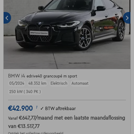
BMW i4
edrive40 grancoupé m sport
05/2024
48.352 km
Elektrisch
Automaat
250 kW ( 340 PK )
€42.900
1
✓
BTW aftrekbaar
€647,77
/maand
met een laatste maandaflossing
Vanaf
van
€13.517,77
Ontdek het volledige cijfervoorbeeld