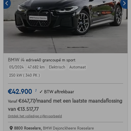
BMW i4
edrive40 grancoupé m sport
05/2024
47.682 km
Elektrisch
Automaat
250 kW ( 340 PK )
€42.900
1
✓
BTW aftrekbaar
€647,77
/maand
met een laatste maandaflossing
Vanaf
van
€13.517,77
Ontdek het volledige cijfervoorbeeld
8800 Roeselare,
BMW Dejonckheere Roeselare