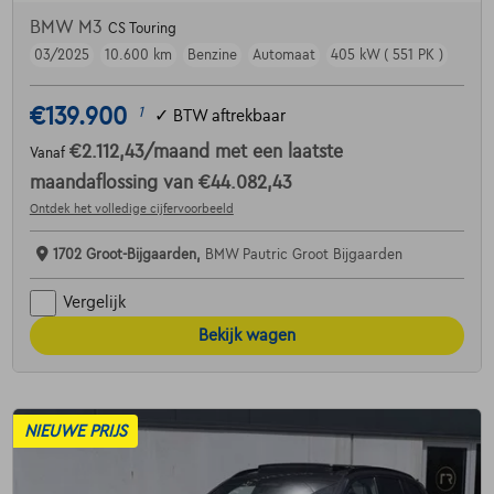
BMW M3
CS Touring
03/2025
10.600 km
Benzine
Automaat
405 kW ( 551 PK )
€139.900
1
✓
BTW aftrekbaar
€2.112,43
/maand
met een laatste
Vanaf
maandaflossing van
€44.082,43
Ontdek het volledige cijfervoorbeeld
1702 Groot-Bijgaarden,
BMW Pautric Groot Bijgaarden
Vergelijk
Bekijk wagen
NIEUWE PRIJS