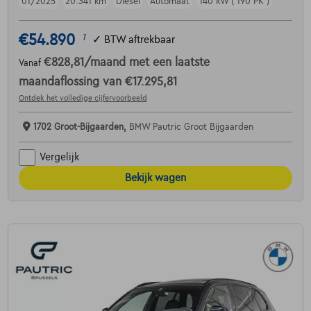
01/2025
20.341 km
Diesel
Automaat
140 kW ( 190 PK )
€54.890
1
✓
BTW aftrekbaar
€828,81
/maand
met een laatste
Vanaf
maandaflossing van
€17.295,81
Ontdek het volledige cijfervoorbeeld
1702 Groot-Bijgaarden,
BMW Pautric Groot Bijgaarden
Vergelijk
Bekijk wagen