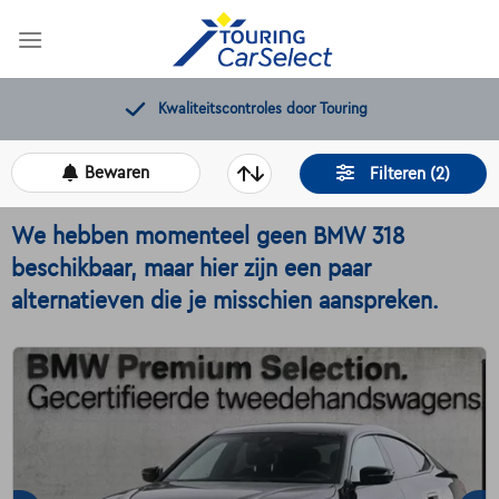
Skip
to
content
Gratis 12 maanden pechverhelping
Bewaren
Filteren (2)
We hebben momenteel geen BMW 318
beschikbaar, maar hier zijn een paar
alternatieven die je misschien aanspreken.