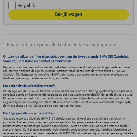
Vergelijk
Bekijk wagen
1. Finale publieke prijs alle kosten en taksen inbegrepen.
Ontdek de uitzonderlijke eigenschappen van de tweedehands BMW 318 Cabriolet:
Waar stijl, prestatie en comfort samenkomen
Ben je op zoek naar een automodel dat niet alleen indruk maakt met zijn krachtige prestaties, maar
ook met zijn verfijnde design en luxueuze interieur? Maak kennis met de tweedehands BMW 318
Cabriolet. Dit vlaggenschipmodel van BMW belichaamt de essentie van automotive excellentie en
biedt een rijervaring die alle verwachtingen overtreft.
Een design dat de verbeelding overtreft
Het design van de BMW 318 Cabriolet is een meesterwerk op zich. Met zijn gestroomlijnde carrosserie,
opvallende grille en kenmerkende koplampen trekt dit voertuig onmiddellijk de aandacht op de weg.
Elk aspect van het design is doordacht ontworpen om een blijvende indruk achter te laten, van de
elegante lijnen tot de verfijnde details. Of je nu door de stad cruist of over kronkelende wegen rijdt,
de tweedehands BMW 318 Cabriolet is een lust voor het oog.
Krachtige prestaties onder de motorkap
Onder de motorkap biedt de BMW 318 Cabriolet een indrukwekkende combinatie van kracht en
efficiëntie. Met een assortiment aan geavanceerde motoropties, variërend van responsieve
benzinemotoren tot krachtige hybride aandrijflijnen, levert de BMW 318 Cabriolet prestaties zonder
compromissen. Dankzij geavanceerde technologieën zoals turbocompressie, variabele kleptiming en
regeneratief remmen, biedt een tweedehands BMW 318 Cabriolet een dynamische rijervaring die elke