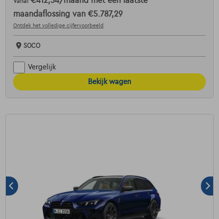
€412,54
/maand
met een laatste
Vanaf
maandaflossing van
€5.787,29
Ontdek het volledige cijfervoorbeeld
SOCO
Vergelijk
Bekijk wagen