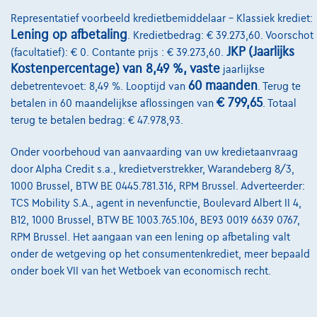
Representatief voorbeeld kredietbemiddelaar – Klassiek krediet:
Onze dealers
Lening op afbetaling
. Kredietbedrag: € 39.273,60. Voorschot
Onze partners
JKP (Jaarlijks
(facultatief): € 0. Contante prijs : € 39.273,60.
Kostenpercentage) van 8,49 %, vaste
jaarlijkse
Onze team
60 maanden
debetrentevoet: 8,49 %. Looptijd van
. Terug te
€ 799,65
betalen in 60 maandelijkse aflossingen van
. Totaal
Contact
terug te betalen bedrag: € 47.978,93.
Onder voorbehoud van aanvaarding van uw kredietaanvraag
@2024 TCS Mobility SA/NV Copyright
door Alpha Credit s.a., kredietverstrekker, Warandeberg 8/3,
1000 Brussel, BTW BE 0445.781.316, RPM Brussel. Adverteerder:
Algemene Voorwaarden
TCS Mobility S.A., agent in nevenfunctie, Boulevard Albert II 4,
B12, 1000 Brussel, BTW BE 1003.765.106, BE93 0019 6639 0767,
Bijstandsvoorwaarden
RPM Brussel. Het aangaan van een lening op afbetaling valt
Privacyverklaring
onder de wetgeving op het consumentenkrediet, meer bepaald
onder boek VII van het Wetboek van economisch recht.
Cookiebeleid
Kwaliteitscharter