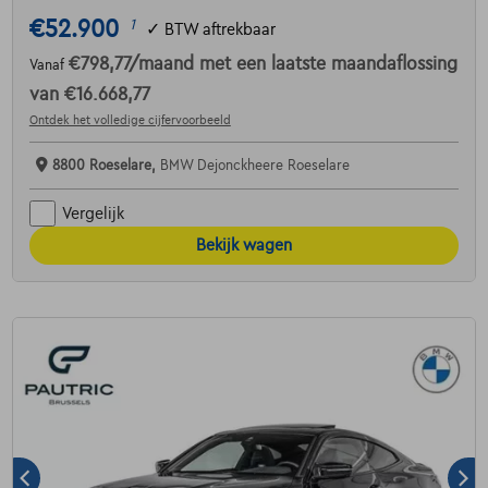
€52.900
1
✓
BTW aftrekbaar
€798,77
/maand
met een laatste maandaflossing
Vanaf
van
€16.668,77
Ontdek het volledige cijfervoorbeeld
8800 Roeselare,
BMW Dejonckheere Roeselare
Vergelijk
Bekijk wagen