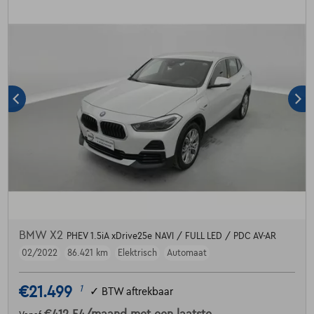
BMW X2
PHEV 1.5iA xDrive25e NAVI / FULL LED / PDC AV-AR
02/2022
86.421 km
Elektrisch
Automaat
€21.499
1
✓
BTW aftrekbaar