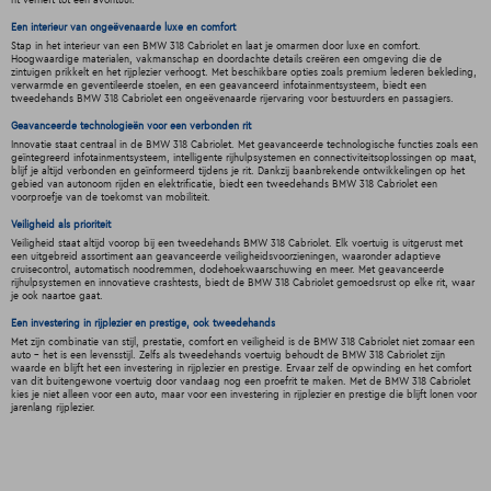
rit verheft tot een avontuur.
Een interieur van ongeëvenaarde luxe en comfort
Stap in het interieur van een BMW 318 Cabriolet en laat je omarmen door luxe en comfort.
Hoogwaardige materialen, vakmanschap en doordachte details creëren een omgeving die de
zintuigen prikkelt en het rijplezier verhoogt. Met beschikbare opties zoals premium lederen bekleding,
verwarmde en geventileerde stoelen, en een geavanceerd infotainmentsysteem, biedt een
tweedehands BMW 318 Cabriolet een ongeëvenaarde rijervaring voor bestuurders en passagiers.
Geavanceerde technologieën voor een verbonden rit
Innovatie staat centraal in de BMW 318 Cabriolet. Met geavanceerde technologische functies zoals een
geïntegreerd infotainmentsysteem, intelligente rijhulpsystemen en connectiviteitsoplossingen op maat,
blijf je altijd verbonden en geïnformeerd tijdens je rit. Dankzij baanbrekende ontwikkelingen op het
gebied van autonoom rijden en elektrificatie, biedt een tweedehands BMW 318 Cabriolet een
voorproefje van de toekomst van mobiliteit.
Veiligheid als prioriteit
Veiligheid staat altijd voorop bij een tweedehands BMW 318 Cabriolet. Elk voertuig is uitgerust met
een uitgebreid assortiment aan geavanceerde veiligheidsvoorzieningen, waaronder adaptieve
cruisecontrol, automatisch noodremmen, dodehoekwaarschuwing en meer. Met geavanceerde
rijhulpsystemen en innovatieve crashtests, biedt de BMW 318 Cabriolet gemoedsrust op elke rit, waar
je ook naartoe gaat.
Een investering in rijplezier en prestige, ook tweedehands
Met zijn combinatie van stijl, prestatie, comfort en veiligheid is de BMW 318 Cabriolet niet zomaar een
auto - het is een levensstijl. Zelfs als tweedehands voertuig behoudt de BMW 318 Cabriolet zijn
waarde en blijft het een investering in rijplezier en prestige. Ervaar zelf de opwinding en het comfort
van dit buitengewone voertuig door vandaag nog een proefrit te maken. Met de BMW 318 Cabriolet
kies je niet alleen voor een auto, maar voor een investering in rijplezier en prestige die blijft lonen voor
jarenlang rijplezier.