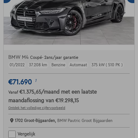
BMW M4
Coupé- 2ans/jaar garantie
01/2022
37.208 km
Benzine
Automaat
375 kW ( 510 PK )
€71.690
1
€1.375,65
/maand
met een laatste
Vanaf
maandaflossing van
€19.298,15
Ontdek het volledige cijfervoorbeeld
1702 Groot-Bijgaarden,
BMW Pautric Groot Bijgaarden
Vergelijk