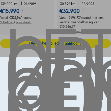
LE
OP,
|
|
139.000 km
04/2019
30.399 km
02/2025
GE
€15.990
€32.900
1
1
LE
Vanaf
€329,14
/maand
Vanaf
€496,77
/maand
met een
KO
laatste maandaflossing van
Volledige cijfervoorbeeld
€10.366,77
OO
Volledige cijfervoorbeeld
Ontdek het volledige aanbod
Contact
info@touringcarselect.be
Koning Albert II-laan 4, B12
1000 Brussel