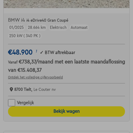
BMW i4
i4 eDrive40 Gran Coupé
01/2025
28.664 km
Elektrisch
Automaat
250 kW ( 340 PK )
€48.900
1
✓
BTW aftrekbaar
€738,37
/maand
met een laatste maandaflossing
Vanaf
van
€15.408,37
Ontdek het volledige cijfervoorbeeld
8700 Tielt,
Le Couter nv
Vergelijk
Bekijk wagen