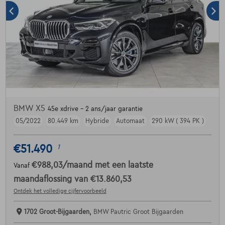
BMW X5
45e xdrive - 2 ans/jaar garantie
05/2022
80.449 km
Hybride
Automaat
290 kW ( 394 PK )
€51.490
1
€988,03
/maand
met een laatste
Vanaf
maandaflossing van
€13.860,53
Ontdek het volledige cijfervoorbeeld
1702 Groot-Bijgaarden,
BMW Pautric Groot Bijgaarden