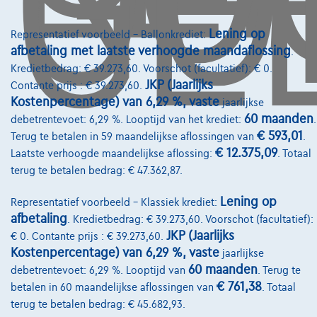
GE
Lening op
Representatief voorbeeld – Ballonkrediet:
afbetaling met laatste verhoogde maandaflossing
.
Kredietbedrag: € 39.273,60. Voorschot (facultatief): € 0.
Diensten & Oplossingen
JKP (Jaarlijks
Contante prijs : € 39.273,60.
Kostenpercentage) van 6,29 %, vaste
Pechverhelping verzekering
jaarlijkse
60 maanden
debetrentevoet: 6,29 %. Looptijd van het krediet:
.
Financiering
€ 593,01
Terug te betalen in 59 maandelijkse aflossingen van
.
€ 12.375,09
Laatste verhoogde maandelijkse aflossing:
. Totaal
Autoverzekering
terug te betalen bedrag: € 47.362,87.
Lease en persoonlijke lease
Lening op
Representatief voorbeeld – Klassiek krediet:
afbetaling
. Kredietbedrag: € 39.273,60. Voorschot (facultatief):
Over Ons
JKP (Jaarlijks
€ 0. Contante prijs : € 39.273,60.
Kostenpercentage) van 6,29 %, vaste
jaarlijkse
Word klant
60 maanden
debetrentevoet: 6,29 %. Looptijd van
. Terug te
Wie zijn we
€ 761,38
betalen in 60 maandelijkse aflossingen van
. Totaal
terug te betalen bedrag: € 45.682,93.
Kwaliteitscharter