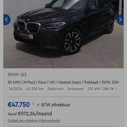
BMW iX3
80 kWh l M-Pack l Pano l HiFi l Heated Seats l Trekhaak l 100% SOH
10/2024
43.350 km
Elektrisch
Automaat
210 kW ( 286 PK )
€47.750
1
✓
BTW aftrekbaar
€972,24
/maand
Vanaf
Ontdek het volledige cijfervoorbeeld