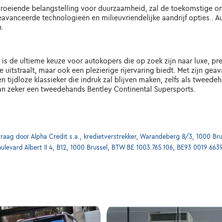
roeiende belangstelling voor duurzaamheid, zal de toekomstige on
 geavanceerde technologieën en milieuvriendelijke aandrijf opties.
n.
s de ultieme keuze voor autokopers die op zoek zijn naar luxe, pr
ie uitstraalt, maar ook een plezierige rijervaring biedt. Met zijn 
 tijdloze klassieker die indruk zal blijven maken, zelfs als tweede
 dan zeker een tweedehands Bentley Continental Supersports.
ag door Alpha Credit s.a., kredietverstrekker, Warandeberg 8/3, 1000 Bru
oulevard Albert II 4, B12, 1000 Brussel, BTW BE 1003.765.106, BE93 0019 663