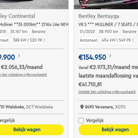
ley Continental
Bentley Bentayga
*
Mulliner **35.000km** 21'Alu Like NEW
V8 S *** MULLINER / 7 SEATS /
018
35.167 km
Benzine
01/2022
88.900 km
Benzine
maat
388 kW ( 520 PK )
Automaat
404 kW ( 549 PK )
9.900
€154.950
1
1
€2.056,33
/maand
€2.973,31
/maand
me
f
Vanaf
 het volledige cijfervoorbeeld
laatste maandaflossing v
€41.710,81
Ontdek het volledige cijfervoorbeeld
710 Wielsbeke,
DCT Wielsbeke
8490 Varsenare,
XOTO
ergelijk
Vergelijk
Bekijk wagen
Bekijk wagen