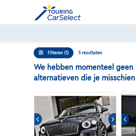
Skip
to
content
Filteren (1)
5
resultaten
We hebben momenteel geen Ben
alternatieven die je misschie