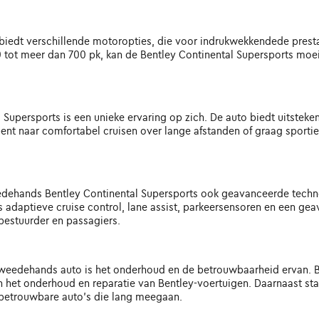
iedt verschillende motoropties, die voor indrukwekkendede presta
0 tot meer dan 700 pk, kan de Bentley Continental Supersports moe
Supersports is een unieke ervaring op zich. De auto biedt uitsteken
ent naar comfortabel cruisen over lange afstanden of graag sportief
eedehands Bentley Continental Supersports ook geavanceerde techno
s adaptieve cruise control, lane assist, parkeersensoren en een g
bestuurder en passagiers.
tweedehands auto is het onderhoud en de betrouwbaarheid ervan. B
 in het onderhoud en reparatie van Bentley-voertuigen. Daarnaast 
 betrouwbare auto's die lang meegaan.