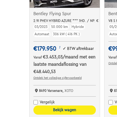
Bentley Flying Spur
Bent
2.9I PHEV HYBRID AZURE *** 1HD. / NP: € 272.000 **
V8 S 
03/2023
50.000 km
Hybride
05/2
Automaat
306 kW ( 416 PK )
Auto
€179.950
€9
1
✓
BTW aftrekbaar
€3.453,03
/maand
met een
Vanaf
Vana
Ontdek
laatste maandaflossing van
€48.440,53
Ontdek het volledige cijfervoorbeeld
8490 Varsenare,
XOTO
8
Vergelijk
V
Bekijk wagen