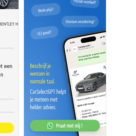
 BENTLEY HISTORY ***
t een
an