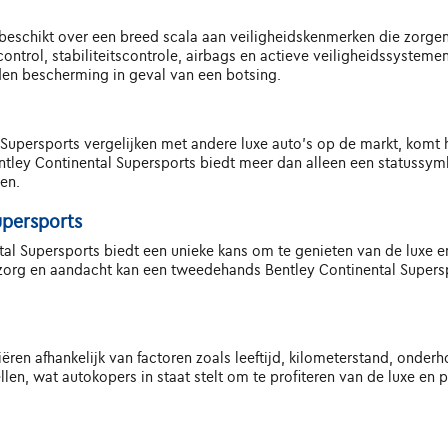
eschikt over een breed scala aan veiligheidskenmerken die zorgen 
 control, stabiliteitscontrole, airbags en actieve veiligheidssyst
den bescherming in geval van een botsing.
persports vergelijken met andere luxe auto's op de markt, komt h
entley Continental Supersports biedt meer dan alleen een statussymb
en.
upersports
l Supersports biedt een unieke kans om te genieten van de luxe en
e zorg en aandacht kan een tweedehands Bentley Continental Supersp
ren afhankelijk van factoren zoals leeftijd, kilometerstand, onde
len, wat autokopers in staat stelt om te profiteren van de luxe en 