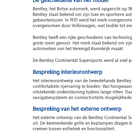
De geschiedenis van het model
Bentley, het Britse automerk, werd opgericht op 18
Bentley staat bekend om zijn luxe en sportieve a
gebeurtenissen. In 1931 werd het merk overgenome
overgenomen door Volkswagen, wat leidde tot een 
Bentley heeft een rijke geschiedenis van technolog
grote roem genoot. Het merk staat bekend om zijn 
automerken van het Verenigd Koninkrijk maakt
De Bentley Continental Supersports werd al snel po
Bespreking interieurontwerp
Het interieurontwerp van de tweedehands Bentley 
comfortabele rijervaring te bieden. Van hoogwaard
uitstekende ondersteuning tijdens lange ritten. D
navigatiesysteem en connectiviteits mogelijkhede
Bespreking van het externe ontwerp
Het externe ontwerp van de Bentley Continental Sup
uit. De kenmerkende grille en koplampen dragen b
creëren tussen esthetiek en functionaliteit.