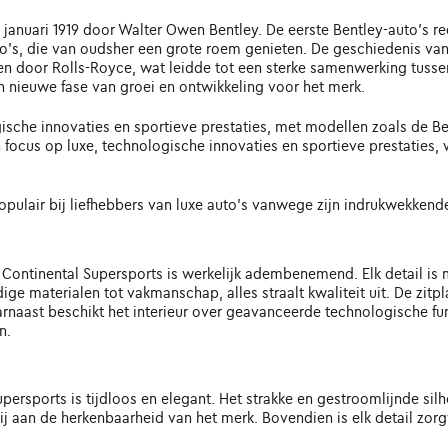
 januari 1919 door Walter Owen Bentley. De eerste Bentley-auto's r
uto's, die van oudsher een grote roem genieten. De geschiedenis v
n door Rolls-Royce, wat leidde tot een sterke samenwerking tusse
nieuwe fase van groei en ontwikkeling voor het merk.
ische innovaties en sportieve prestaties, met modellen zoals de Ben
focus op luxe, technologische innovaties en sportieve prestaties, 
pulair bij liefhebbers van luxe auto's vanwege zijn indrukwekkende
Continental Supersports is werkelijk adembenemend. Elk detail i
ige materialen tot vakmanschap, alles straalt kwaliteit uit. De zi
aarnaast beschikt het interieur over geavanceerde technologische 
n.
ersports is tijdloos en elegant. Het strakke en gestroomlijnde silh
ij aan de herkenbaarheid van het merk. Bovendien is elk detail zo