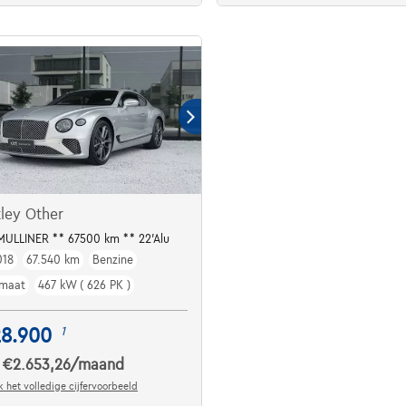
ley Other
ULLINER ** 67500 km ** 22'Alu
018
67.540 km
Benzine
maat
467 kW ( 626 PK )
28.900
1
€2.653,26
/maand
f
 het volledige cijfervoorbeeld