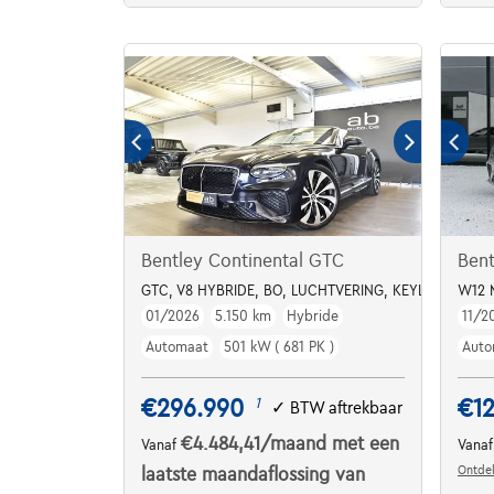
Bentley Continental GTC
Bent
GTC, V8 HYBRIDE, BO, LUCHTVERING, KEYLESS
W12 M
01/2026
5.150 km
Hybride
11/2
Automaat
501 kW ( 681 PK )
Auto
€296.990
€1
1
✓
BTW aftrekbaar
€4.484,41
/maand
met een
Vanaf
Vana
Ontdek
laatste maandaflossing van