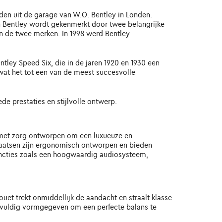
eden uit de garage van W.O. Bentley in Londen.
an Bentley wordt gekenmerkt door twee belangrijke
n de twee merken. In 1998 werd Bentley
tley Speed Six, die in de jaren 1920 en 1930 een
wat het tot een van de meest succesvolle
de prestaties en stijlvolle ontwerp.
s met zorg ontworpen om een luxueuze en
tplaatsen zijn ergonomisch ontworpen en bieden
functies zoals een hoogwaardig audiosysteem,
ouet trekt onmiddellijk de aandacht en straalt klasse
rgvuldig vormgegeven om een perfecte balans te