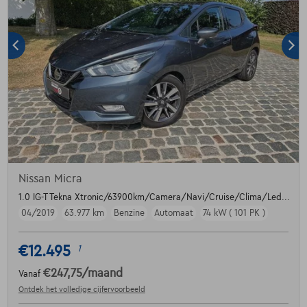
Nissan Micra
1.0 IG-T Tekna Xtronic/63900km/Camera/Navi/Cruise/Clima/Led...
04/2019
63.977 km
Benzine
Automaat
74 kW ( 101 PK )
€12.495
1
€247,75
/maand
Vanaf
Ontdek het volledige cijfervoorbeeld