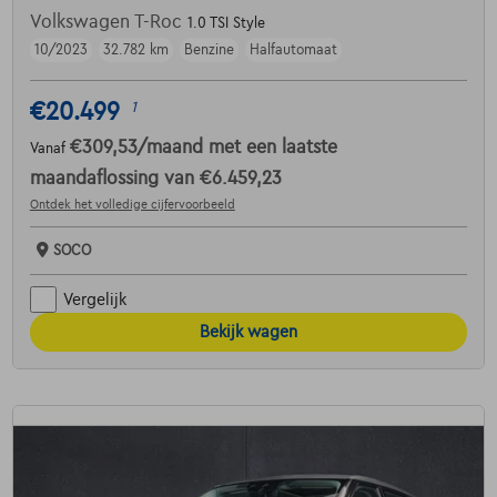
Volkswagen T-Roc
1.0 TSI Style
10/2023
32.782 km
Benzine
Halfautomaat
€20.499
1
€309,53
/maand
met een laatste
Vanaf
maandaflossing van
€6.459,23
Ontdek het volledige cijfervoorbeeld
SOCO
Vergelijk
Bekijk wagen