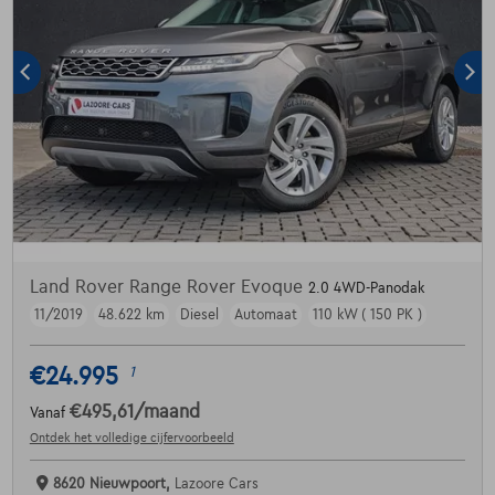
Land Rover Range Rover Evoque
2.0 4WD-Panodak
11/2019
48.622 km
Diesel
Automaat
110 kW ( 150 PK )
€24.995
1
€495,61
/maand
Vanaf
Ontdek het volledige cijfervoorbeeld
8620 Nieuwpoort,
Lazoore Cars