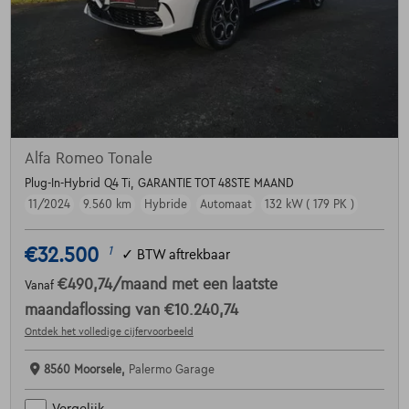
Alfa Romeo Tonale
Plug-In-Hybrid Q4 Ti, GARANTIE TOT 48STE MAAND
11/2024
9.560 km
Hybride
Automaat
132 kW ( 179 PK )
€32.500
1
✓
BTW aftrekbaar
€490,74
/maand
met een laatste
Vanaf
maandaflossing van
€10.240,74
Ontdek het volledige cijfervoorbeeld
8560 Moorsele,
Palermo Garage