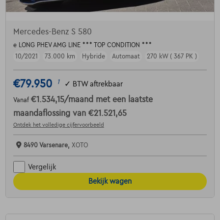
Mercedes-Benz S 580
e LONG PHEV AMG LINE *** TOP CONDITION ***
10/2021
73.000 km
Hybride
Automaat
270 kW ( 367 PK )
€79.950
1
✓
BTW aftrekbaar
€1.534,15
/maand
met een laatste
Vanaf
maandaflossing van
€21.521,65
Ontdek het volledige cijfervoorbeeld
8490 Varsenare,
XOTO
Vergelijk
Bekijk wagen