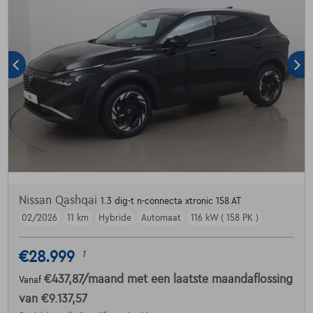
Nissan Qashqai
1.3 dig-t n-connecta xtronic 158 AT
02/2026
11 km
Hybride
Automaat
116 kW ( 158 PK )
€28.999
1
€437,87
/maand
met een laatste maandaflossing
Vanaf
van
€9.137,57