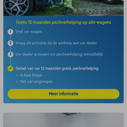
Gratis 12 maanden pechverhelping op alle wagens
1
Vind uw wagen
2
Vraag de activatie bij de aankoop aan uw dealer
3
Uw dealer activeert uw pechverhelping onmiddellijk
✓
Geniet van uw 12 maanden gratis pechverhelping
✓
In heel België
✓
Met vervangwagen
Meer informatie