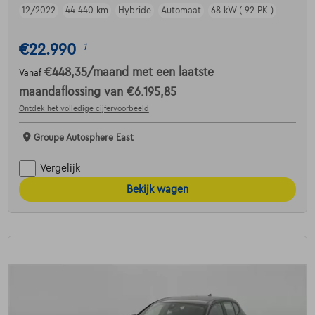
12/2022
44.440 km
Hybride
Automaat
68 kW ( 92 PK )
€22.990
1
€448,35
/maand
met een laatste
Vanaf
maandaflossing van
€6.195,85
Ontdek het volledige cijfervoorbeeld
Groupe Autosphere East
Vergelijk
Bekijk wagen