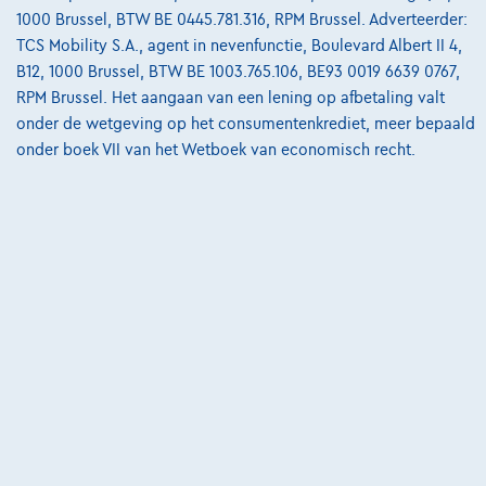
€20.999
1
1000 Brussel, BTW BE 0445.781.316, RPM Brussel. Adverteerder:
€317,08
/maand
met een laatste maandaflossing
Vanaf
TCS Mobility S.A., agent in nevenfunctie, Boulevard Albert II 4,
van
€6.616,78
B12, 1000 Brussel, BTW BE 1003.765.106, BE93 0019 6639 0767,
Ontdek het volledige cijfervoorbeeld
RPM Brussel. Het aangaan van een lening op afbetaling valt
onder de wetgeving op het consumentenkrediet, meer bepaald
Cardoen.be
onder boek VII van het Wetboek van economisch recht.
Vergelijk
Bekijk wagen