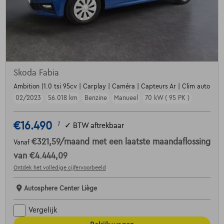
Skoda Fabia
Ambition |1.0 tsi 95cv | Carplay | Caméra | Capteurs Ar | Clim auto
02/2023
56.018 km
Benzine
Manueel
70 kW ( 95 PK )
€16.490
1
✓
BTW aftrekbaar
€321,59
/maand
met een laatste maandaflossing
Vanaf
van
€4.444,09
Ontdek het volledige cijfervoorbeeld
Autosphere Center Liège
Vergelijk