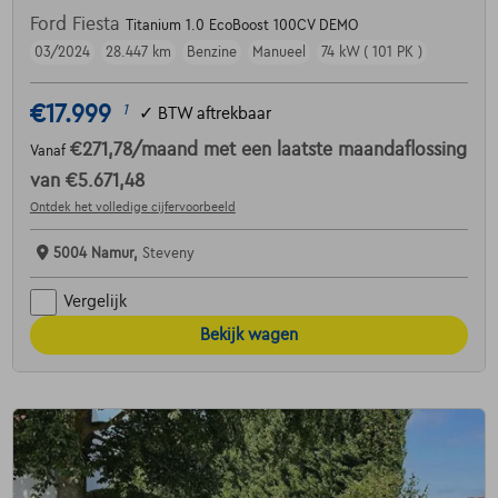
Ford Fiesta
Titanium 1.0 EcoBoost 100CV DEMO
03/2024
28.447 km
Benzine
Manueel
74 kW ( 101 PK )
€17.999
1
✓
BTW aftrekbaar
€271,78
/maand
met een laatste maandaflossing
Vanaf
van
€5.671,48
Ontdek het volledige cijfervoorbeeld
5004 Namur,
Steveny
Vergelijk
Bekijk wagen