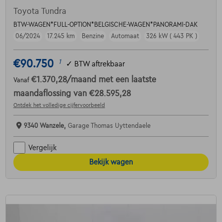
Toyota Tundra
BTW-WAGEN*FULL-OPTION*BELGISCHE-WAGEN*PANORAMI-DAK
06/2024
17.245 km
Benzine
Automaat
326 kW ( 443 PK )
€90.750
1
✓
BTW aftrekbaar
€1.370,28
/maand
met een laatste
Vanaf
maandaflossing van
€28.595,28
Ontdek het volledige cijfervoorbeeld
9340 Wanzele,
Garage Thomas Uyttendaele
Vergelijk
Bekijk wagen