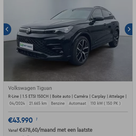
Volkswagen Tiguan
R-Line | 1.5 ETSI 150CH | Boite auto | Caméra | Carplay | Attelage |
04/2024
21.665 km
Benzine
Automaat
110 kW ( 150 PK )
€43.990
1
€678,60
/maand
met een laatste
Vanaf