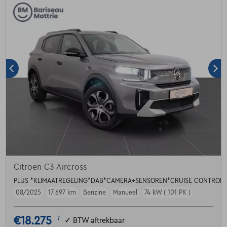
Citroen C3 Aircross
PLUS *KLIMAATREGELING*DAB*CAMERA+SENSOREN*CRUISE CONTROL*
08/2025
17.697 km
Benzine
Manueel
74 kW ( 101 PK )
€18.275
1
✓
BTW aftrekbaar