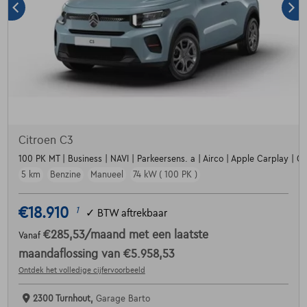
Citroen C3
100 PK MT | Business | NAVI | Parkeersens. a | Airco | Apple Carplay | Crui
5 km
Benzine
Manueel
74 kW ( 100 PK )
€18.910
1
✓
BTW aftrekbaar
€285,53
/maand
met een laatste
Vanaf
maandaflossing van
€5.958,53
Ontdek het volledige cijfervoorbeeld
2300 Turnhout,
Garage Barto