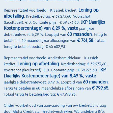
Lening op
Representatief voorbeeld – Klassiek krediet:
afbetaling
. Kredietbedrag: € 39.273,60. Voorschot
JKP (Jaarlijks
(facultatief): € 0. Contante prijs : € 39.273,60.
Kostenpercentage) van 6,29 %, vaste
jaarlijkse
60 maanden
debetrentevoet: 6,29 %. Looptijd van
. Terug te
€ 761,38
betalen in 60 maandelijkse aflossingen van
. Totaal
terug te betalen bedrag: € 45.682,93.
Representatief voorbeeld kredietbemiddelaar – Klassiek
Lening op afbetaling
krediet:
. Kredietbedrag: € 39.273,60.
JKP
Voorschot (facultatief): € 0. Contante prijs : € 39.273,60.
Audi Q5
S-Line - 35 TDI - PANO - LEDER
(Jaarlijks Kostenpercentage) van 8,49 %, vaste
11/2022
86.637 km
Diesel
Automaat
120 kW ( 163 PK )
60 maanden
jaarlijkse debetrentevoet: 8,49 %. Looptijd van
.
€ 799,65
Terug te betalen in 60 maandelijkse aflossingen van
.
€34.890
1
Totaal terug te betalen bedrag: € 47.978,93.
✓
BTW aftrekbaar
€669,50
/maand
met een laatste
Vanaf
Onder voorbehoud van aanvaarding van uw kredietaanvraag
maandaflossing van
€9.392,00
door Alpha Credit s.a., kredietverstrekker, Warandeberg 8/3,