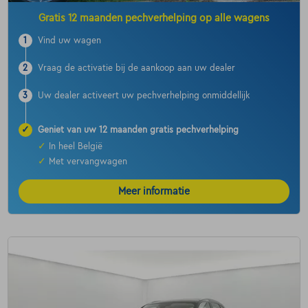
Gratis 12 maanden pechverhelping op alle wagens
1
Vind uw wagen
2
Vraag de activatie bij de aankoop aan uw dealer
3
Uw dealer activeert uw pechverhelping onmiddellijk
✓
Geniet van uw 12 maanden gratis pechverhelping
✓
In heel België
✓
Met vervangwagen
Meer informatie