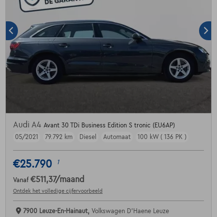
Audi A4
Avant 30 TDi Business Edition S tronic (EU6AP)
05/2021
79.792 km
Diesel
Automaat
100 kW ( 136 PK )
€25.790
1
€511,37
/maand
Vanaf
Ontdek het volledige cijfervoorbeeld
7900 Leuze-En-Hainaut,
Volkswagen D'Haene Leuze