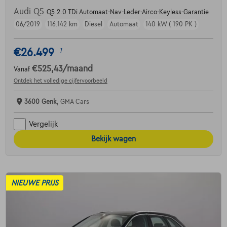
Audi Q5
Q5 2.0 TDi Automaat-Nav-Leder-Airco-Keyless-Garantie
06/2019
116.142 km
Diesel
Automaat
140 kW ( 190 PK )
€26.499
1
€525,43
/maand
Vanaf
Ontdek het volledige cijfervoorbeeld
3600 Genk,
GMA Cars
Vergelijk
Bekijk wagen
NIEUWE PRIJS