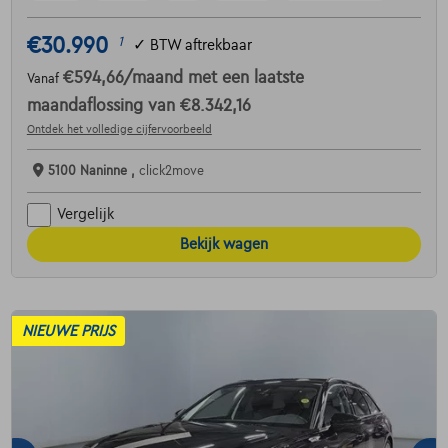
€30.990
1
✓
BTW aftrekbaar
€594,66
/maand
met een laatste
Vanaf
maandaflossing van
€8.342,16
Ontdek het volledige cijfervoorbeeld
5100 Naninne ,
click2move
Vergelijk
Bekijk wagen
NIEUWE PRIJS