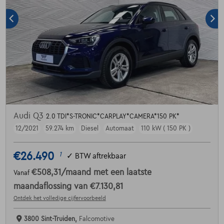
Audi Q3
2.0 TDI*S-TRONIC*CARPLAY*CAMERA*150 PK*
12/2021
59.274 km
Diesel
Automaat
110 kW ( 150 PK )
€26.490
1
✓
BTW aftrekbaar
€508,31
/maand
met een laatste
Vanaf
maandaflossing van
€7.130,81
Ontdek het volledige cijfervoorbeeld
3800 Sint-Truiden,
Falcomotive