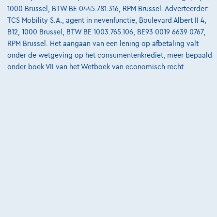
Ontdek het volledige cijfervoorbeeld
1000 Brussel, BTW BE 0445.781.316, RPM Brussel. Adverteerder:
TCS Mobility S.A., agent in nevenfunctie, Boulevard Albert II 4,
7520 Tournai,
VDC Car Tournai
B12, 1000 Brussel, BTW BE 1003.765.106, BE93 0019 6639 0767,
RPM Brussel. Het aangaan van een lening op afbetaling valt
Vergelijk
onder de wetgeving op het consumentenkrediet, meer bepaald
Bekijk wagen
onder boek VII van het Wetboek van economisch recht.