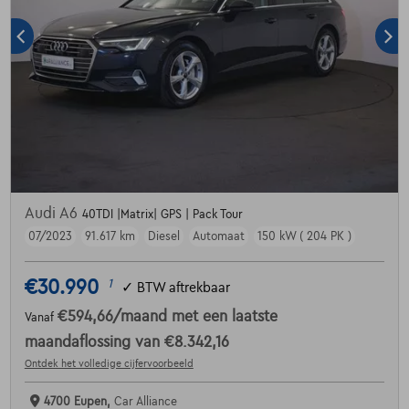
Audi A6
40TDI |Matrix| GPS | Pack Tour
07/2023
91.617 km
Diesel
Automaat
150 kW ( 204 PK )
€30.990
1
✓
BTW aftrekbaar
€594,66
/maand
met een laatste
Vanaf
maandaflossing van
€8.342,16
Ontdek het volledige cijfervoorbeeld
4700 Eupen,
Car Alliance