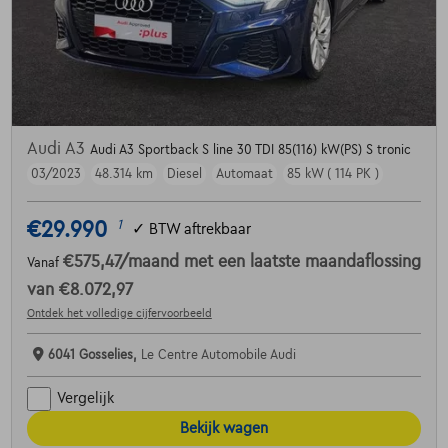
Audi A3
Audi A3 Sportback S line 30 TDI 85(116) kW(PS) S tronic
03/2023
48.314 km
Diesel
Automaat
85 kW ( 114 PK )
€29.990
1
✓
BTW aftrekbaar
€575,47
/maand
met een laatste maandaflossing
Vanaf
van
€8.072,97
Ontdek het volledige cijfervoorbeeld
6041 Gosselies,
Le Centre Automobile Audi
Vergelijk
Bekijk wagen