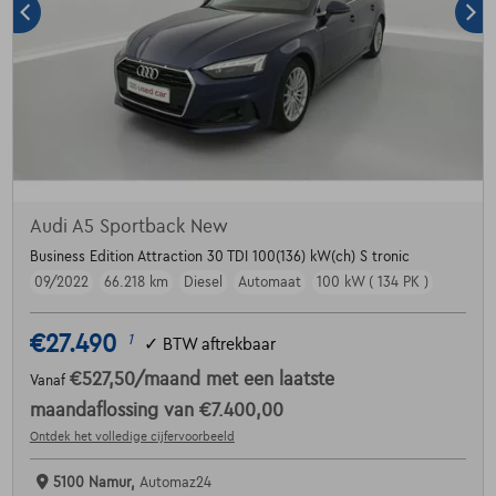
Audi A5 Sportback New
Business Edition Attraction 30 TDI 100(136) kW(ch) S tronic
09/2022
66.218 km
Diesel
Automaat
100 kW ( 134 PK )
€27.490
1
✓
BTW aftrekbaar
€527,50
/maand
met een laatste
Vanaf
maandaflossing van
€7.400,00
Ontdek het volledige cijfervoorbeeld
5100 Namur,
Automaz24