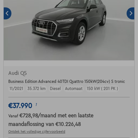
Audi Q5
Business Edition Advanced 40TDI Quattro 150kW(204cv) S tronic
11/2021
35.372 km
Diesel
Automaat
150 kW ( 201 PK )
€37.990
1
€728,98
/maand
met een laatste
Vanaf
maandaflossing van
€10.226,48
Ontdek het volledige cijfervoorbeeld