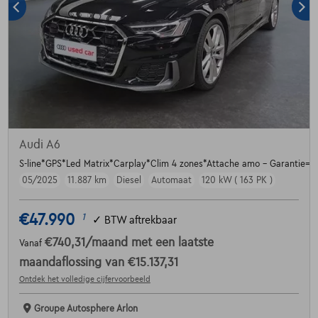
Audi A6
S-line*GPS*Led Matrix*Carplay*Clim 4 zones*Attache amo - Garantie=
05/2025
11.887 km
Diesel
Automaat
120 kW ( 163 PK )
€47.990
1
✓
BTW aftrekbaar
€740,31
/maand
met een laatste
Vanaf
maandaflossing van
€15.137,31
Ontdek het volledige cijfervoorbeeld
Groupe Autosphere Arlon