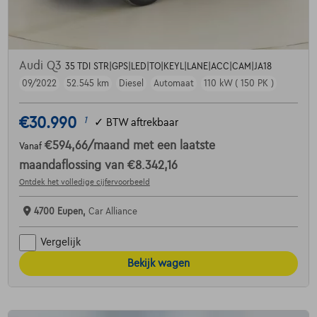
Audi Q3
35 TDI STR|GPS|LED|TO|KEYL|LANE|ACC|CAM|JA18
09/2022
52.545 km
Diesel
Automaat
110 kW ( 150 PK )
€30.990
1
✓
BTW aftrekbaar
€594,66
/maand
met een laatste
Vanaf
maandaflossing van
€8.342,16
Ontdek het volledige cijfervoorbeeld
4700 Eupen,
Car Alliance
Vergelijk
Bekijk wagen