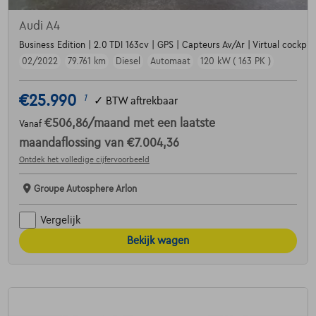
Audi A4
Business Edition | 2.0 TDI 163cv | GPS | Capteurs Av/Ar | Virtual cockpit
02/2022
79.761 km
Diesel
Automaat
120 kW ( 163 PK )
€25.990
1
✓
BTW aftrekbaar
€506,86
/maand
met een laatste
Vanaf
maandaflossing van
€7.004,36
Ontdek het volledige cijfervoorbeeld
Groupe Autosphere Arlon
Vergelijk
Bekijk wagen