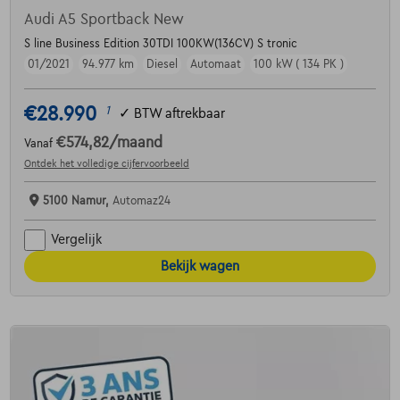
Audi A5 Sportback New
S line Business Edition 30TDI 100KW(136CV) S tronic
01/2021
94.977 km
Diesel
Automaat
100 kW ( 134 PK )
€28.990
1
✓
BTW aftrekbaar
€574,82
/maand
Vanaf
Ontdek het volledige cijfervoorbeeld
5100 Namur,
Automaz24
Vergelijk
Bekijk wagen