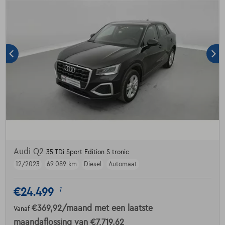
Audi Q2
35 TDi Sport Edition S tronic
12/2023
69.089 km
Diesel
Automaat
€24.499
1
€369,92
/maand
met een laatste
Vanaf
maandaflossing van
€7.719,62