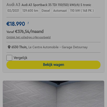
Audi A3
Audi A3 Sportback 35 TDI 110(150) kW(ch) S tronic
02/2021
129.600 km
Diesel
Automaat
110 kW ( 148 PK )
€18.990
1
€376,54
/maand
Vanaf
Ontdek het volledige cijfervoorbeeld
6530 Thuin,
Le Centre Automobile - Garage Detournay
Vergelijk
Bekijk wagen