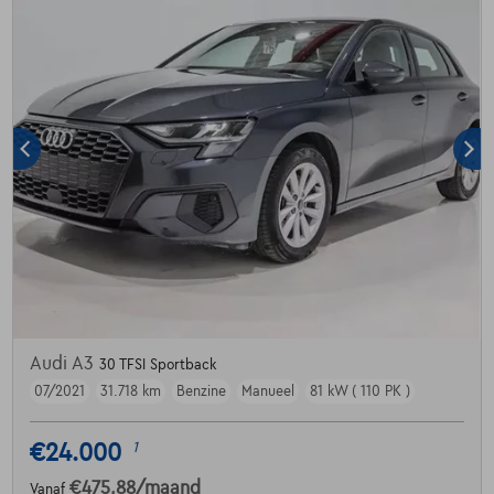
Audi A3
30 TFSI Sportback
07/2021
31.718 km
Benzine
Manueel
81 kW ( 110 PK )
€24.000
1
€475,88
/maand
Vanaf