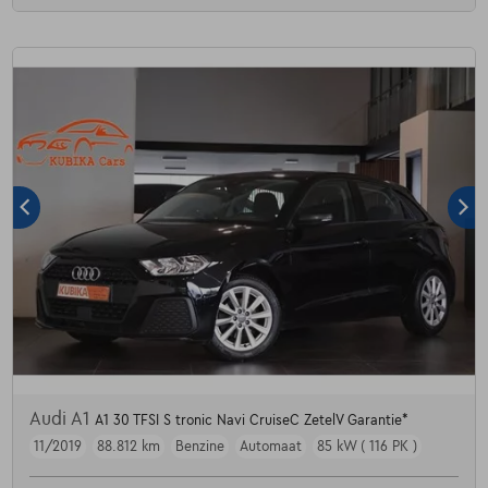
Audi A1
A1 30 TFSI S tronic Navi CruiseC ZetelV Garantie*
11/2019
88.812 km
Benzine
Automaat
85 kW ( 116 PK )