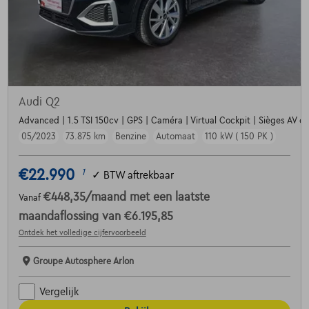
Audi Q2
Advanced | 1.5 TSI 150cv | GPS | Caméra | Virtual Cockpit | Sièges AV ch
05/2023
73.875 km
Benzine
Automaat
110 kW ( 150 PK )
€22.990
1
✓
BTW aftrekbaar
€448,35
/maand
met een laatste
Vanaf
maandaflossing van
€6.195,85
Ontdek het volledige cijfervoorbeeld
Groupe Autosphere Arlon
Vergelijk