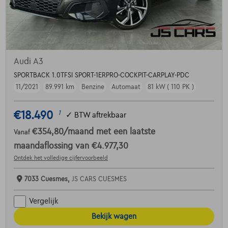
Audi A3
SPORTBACK 1.0TFSI SPORT-1ERPRO-COCKPIT-CARPLAY-PDC
11/2021
89.991 km
Benzine
Automaat
81 kW ( 110 PK )
€18.490
1
✓
BTW aftrekbaar
€354,80
/maand
met een laatste
Vanaf
maandaflossing van
€4.977,30
Ontdek het volledige cijfervoorbeeld
7033 Cuesmes,
JS CARS CUESMES
Vergelijk
Bekijk wagen