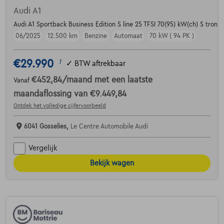
Audi A1
Audi A1 Sportback Business Edition S line 25 TFSI 70(95) kW(ch) S tronic
06/2025
12.500 km
Benzine
Automaat
70 kW ( 94 PK )
€29.990
1
✓
BTW aftrekbaar
€452,84
/maand
met een laatste
Vanaf
maandaflossing van
€9.449,84
Ontdek het volledige cijfervoorbeeld
6041 Gosselies,
Le Centre Automobile Audi
Vergelijk
Bekijk wagen