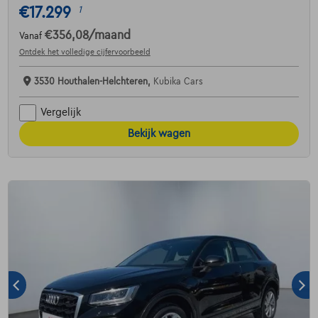
€17.299
1
€356,08
/maand
Vanaf
Ontdek het volledige cijfervoorbeeld
3530 Houthalen-Helchteren,
Kubika Cars
Vergelijk
Bekijk wagen