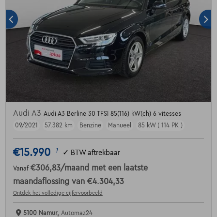
Audi A3
Audi A3 Berline 30 TFSI 85(116) kW(ch) 6 vitesses
09/2021
57.382 km
Benzine
Manueel
85 kW ( 114 PK )
€15.990
1
✓
BTW aftrekbaar
€306,83
/maand
met een laatste
Vanaf
maandaflossing van
€4.304,33
Ontdek het volledige cijfervoorbeeld
5100 Namur,
Automaz24