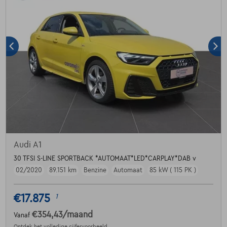
Audi A1
30 TFSI S-LINE SPORTBACK *AUTOMAAT*LED*CARPLAY*DAB v
02/2020
89.151 km
Benzine
Automaat
85 kW ( 115 PK )
€17.875
1
€354,43
/maand
Vanaf
Ontdek het volledige cijfervoorbeeld