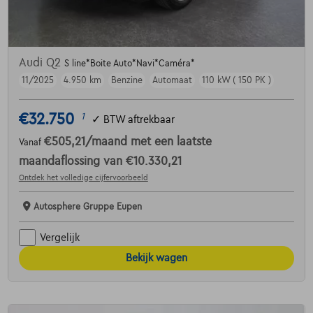
Audi Q2
S line*Boite Auto*Navi*Caméra*
11/2025
4.950 km
Benzine
Automaat
110 kW ( 150 PK )
€32.750
1
✓
BTW aftrekbaar
€505,21
/maand
met een laatste
Vanaf
maandaflossing van
€10.330,21
Ontdek het volledige cijfervoorbeeld
Autosphere Gruppe Eupen
Vergelijk
Bekijk wagen