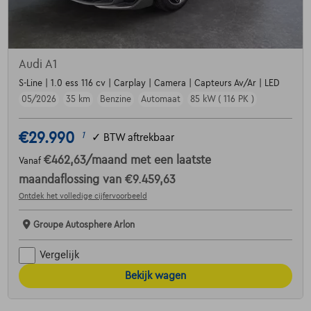
Audi A1
S-Line | 1.0 ess 116 cv | Carplay | Camera | Capteurs Av/Ar | LED
05/2026
35 km
Benzine
Automaat
85 kW ( 116 PK )
€29.990
1
✓
BTW aftrekbaar
€462,63
/maand
met een laatste
Vanaf
maandaflossing van
€9.459,63
Ontdek het volledige cijfervoorbeeld
Groupe Autosphere Arlon
Vergelijk
Bekijk wagen