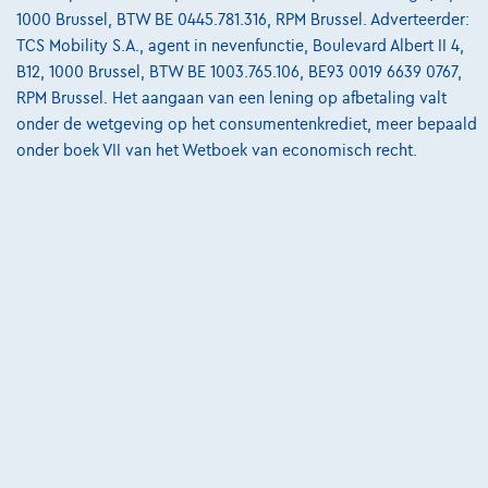
1000 Brussel, BTW BE 0445.781.316, RPM Brussel. Adverteerder:
Vergelijk
TCS Mobility S.A., agent in nevenfunctie, Boulevard Albert II 4,
B12, 1000 Brussel, BTW BE 1003.765.106, BE93 0019 6639 0767,
Bekijk wagen
RPM Brussel. Het aangaan van een lening op afbetaling valt
onder de wetgeving op het consumentenkrediet, meer bepaald
onder boek VII van het Wetboek van economisch recht.