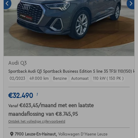
Audi Q3
Sportback Audi Q3 Sportback Business Edition S line 35 TFSI 110(150) kW
02/2023
49.000 km
Benzine
Automaat
110 kW ( 150 PK )
€32.490
1
€623,45
/maand
met een laatste
Vanaf
maandaflossing van
€8.745,95
Ontdek het volledige cijfervoorbeeld
7900 Leuze-En-Hainaut,
Volkswagen D'Haene Leuze