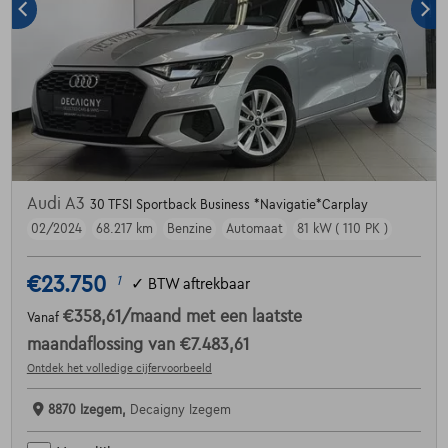
Audi A3
30 TFSI Sportback Business *Navigatie*Carplay
02/2024
68.217 km
Benzine
Automaat
81 kW ( 110 PK )
€23.750
1
✓
BTW aftrekbaar
€358,61
/maand
met een laatste
Vanaf
maandaflossing van
€7.483,61
Ontdek het volledige cijfervoorbeeld
8870 Izegem,
Decaigny Izegem