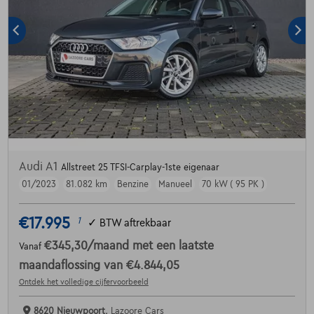
Audi A1
Allstreet 25 TFSI-Carplay-1ste eigenaar
01/2023
81.082 km
Benzine
Manueel
70 kW ( 95 PK )
€17.995
1
✓
BTW aftrekbaar
€345,30
/maand
met een laatste
Vanaf
maandaflossing van
€4.844,05
Ontdek het volledige cijfervoorbeeld
8620 Nieuwpoort,
Lazoore Cars