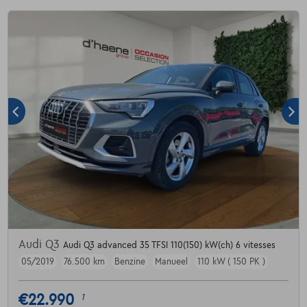
Audi Q3
Audi Q3 advanced 35 TFSI 110(150) kW(ch) 6 vitesses
05/2019
76.500 km
Benzine
Manueel
110 kW ( 150 PK )
€22.990
1