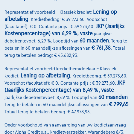
Lening op
Representatief voorbeeld – Klassiek krediet:
afbetaling
. Kredietbedrag: € 39.273,60. Voorschot
JKP (Jaarlijks
(facultatief): € 0. Contante prijs : € 39.273,60.
Kostenpercentage) van 6,29 %, vaste
jaarlijkse
60 maanden
debetrentevoet: 6,29 %. Looptijd van
. Terug te
€ 761,38
betalen in 60 maandelijkse aflossingen van
. Totaal
terug te betalen bedrag: € 45.682,93.
Representatief voorbeeld kredietbemiddelaar – Klassiek
Lening op afbetaling
krediet:
. Kredietbedrag: € 39.273,60.
Audi Q3
Audi Q3 advanced 35 TFSI 110(150) kW(ch) 6 vitesses
JKP
Voorschot (facultatief): € 0. Contante prijs : € 39.273,60.
05/2019
102.785 km
Benzine
Manueel
110 kW ( 148 PK )
(Jaarlijks Kostenpercentage) van 8,49 %, vaste
60 maanden
jaarlijkse debetrentevoet: 8,49 %. Looptijd van
.
€21.990
1
€ 799,65
Terug te betalen in 60 maandelijkse aflossingen van
.
Totaal terug te betalen bedrag: € 47.978,93.
€436,02
/maand
Vanaf
Ontdek het volledige cijfervoorbeeld
Onder voorbehoud van aanvaarding van uw kredietaanvraag
door Alpha Credit s.a., kredietverstrekker, Warandeberg 8/3,
6041 Gosselies,
Le Centre Automobile Audi