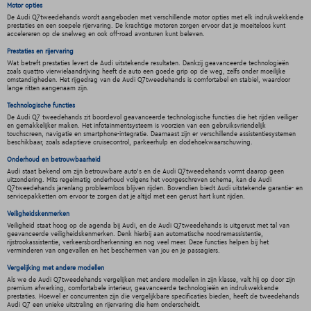
Motor opties
De Audi Q7tweedehands wordt aangeboden met verschillende motor opties met elk indrukwekkende
prestaties en een soepele rijervaring. De krachtige motoren zorgen ervoor dat je moeiteloos kunt
accelereren op de snelweg en ook off-road avonturen kunt beleven.
Prestaties en rijervaring
Wat betreft prestaties levert de Audi uitstekende resultaten. Dankzij geavanceerde technologieën
zoals quattro vierwielaandrijving heeft de auto een goede grip op de weg, zelfs onder moeilijke
omstandigheden. Het rijgedrag van de Audi Q7tweedehands is comfortabel en stabiel, waardoor
lange ritten aangenaam zijn.
Technologische functies
De Audi Q7 tweedehands zit boordevol geavanceerde technologische functies die het rijden veiliger
en gemakkelijker maken. Het infotainmentsysteem is voorzien van een gebruiksvriendelijk
touchscreen, navigatie en smartphone-integratie. Daarnaast zijn er verschillende assistentiesystemen
beschikbaar, zoals adaptieve cruisecontrol, parkeerhulp en dodehoekwaarschuwing.
Onderhoud en betrouwbaarheid
Audi staat bekend om zijn betrouwbare auto's en de Audi Q7tweedehands vormt daarop geen
uitzondering. Mits regelmatig onderhoud volgens het voorgeschreven schema, kan de Audi
Q7tweedehands jarenlang probleemloos blijven rijden. Bovendien biedt Audi uitstekende garantie- en
servicepakketten om ervoor te zorgen dat je altijd met een gerust hart kunt rijden.
Veiligheidskenmerken
Veiligheid staat hoog op de agenda bij Audi, en de Audi Q7tweedehands is uitgerust met tal van
geavanceerde veiligheidskenmerken. Denk hierbij aan automatische noodremassistentie,
rijstrookassistentie, verkeersbordherkenning en nog veel meer. Deze functies helpen bij het
verminderen van ongevallen en het beschermen van jou en je passagiers.
Vergelijking met andere modellen
Als we de Audi Q7tweedehands vergelijken met andere modellen in zijn klasse, valt hij op door zijn
premium afwerking, comfortabele interieur, geavanceerde technologieën en indrukwekkende
prestaties. Hoewel er concurrenten zijn die vergelijkbare specificaties bieden, heeft de tweedehands
Audi Q7 een unieke uitstraling en rijervaring die hem onderscheidt.