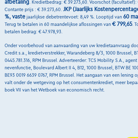
afbetaling
. Kredietbedrag: € 39.273,60. Voorschot (facultatief): 
JKP (Jaarlijks Kostenpercentag
Contante prijs : € 39.273,60.
%, vaste
60 m
jaarlijkse debetrentevoet: 8,49 %. Looptijd van
€ 799,65
Terug te betalen in 60 maandelijkse aflossingen van
. T
betalen bedrag: € 47.978,93.
Onder voorbehoud van aanvaarding van uw kredietaanvraag doo
Credit s.a., kredietverstrekker, Warandeberg 8/3, 1000 Brussel, 
0445.781.316, RPM Brussel. Adverteerder: TCS Mobility S.A., agent 
nevenfunctie, Boulevard Albert II 4, B12, 1000 Brussel, BTW BE 10
BE93 0019 6639 0767, RPM Brussel. Het aangaan van een lening o
valt onder de wetgeving op het consumentenkrediet, meer bepa
boek VII van het Wetboek van economisch recht.