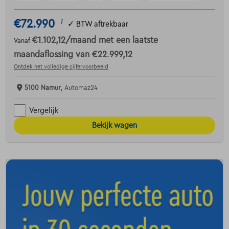
€72.990
1
✓
BTW aftrekbaar
€1.102,12
/maand
met een laatste
Vanaf
maandaflossing van
€22.999,12
Ontdek het volledige cijfervoorbeeld
5100 Namur,
Automaz24
Vergelijk
Bekijk wagen