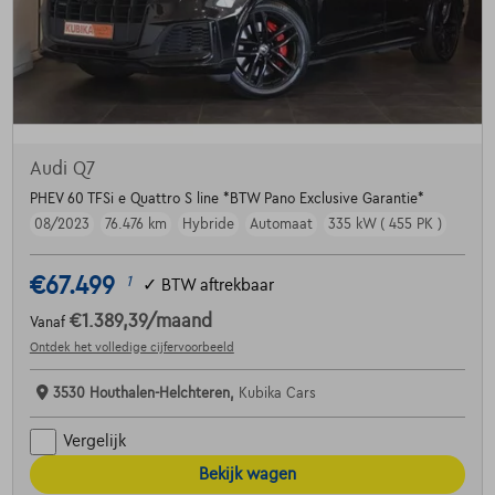
Audi Q7
PHEV 60 TFSi e Quattro S line *BTW Pano Exclusive Garantie*
08/2023
76.476 km
Hybride
Automaat
335 kW ( 455 PK )
€67.499
1
✓
BTW aftrekbaar
€1.389,39
/maand
Vanaf
Ontdek het volledige cijfervoorbeeld
3530 Houthalen-Helchteren,
Kubika Cars
Vergelijk
Bekijk wagen