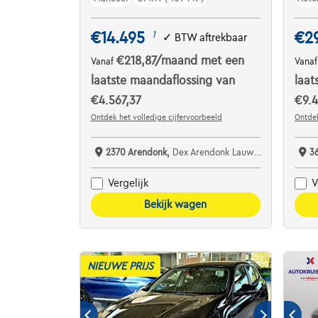
€14.495
€2
1
✓
BTW aftrekbaar
€218,87
/maand
met een
Vanaf
Vana
laatste maandaflossing van
laat
€4.567,37
€9.4
Ontdek het volledige cijfervoorbeeld
Ontdek
2370 Arendonk,
Dex Arendonk Lauwers Cars bv
3
Vergelijk
V
Bekijk wagen
NIEUWE PRIJS