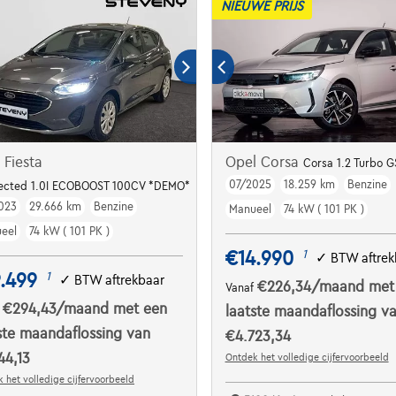
NIEUWE PRIJS
 Fiesta
Opel Corsa
Corsa 1.2 Turbo G
07/2025
18.259 km
Benzine
ected 1.0I ECOBOOST 100CV *DEMO*
023
29.666 km
Benzine
Manueel
74 kW ( 101 PK )
eel
74 kW ( 101 PK )
€14.990
1
✓
BTW aftrek
.499
1
✓
BTW aftrekbaar
€226,34
/maand
met
Vanaf
€294,43
/maand
met een
f
laatste maandaflossing v
ste maandaflossing van
€4.723,34
44,13
Ontdek het volledige cijfervoorbeeld
 het volledige cijfervoorbeeld