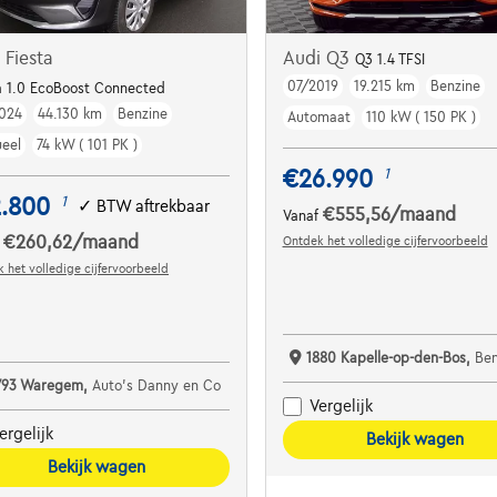
 Fiesta
Audi Q3
Q3 1.4 TFSI
07/2019
19.215 km
Benzine
Dodehoekdet. | Parkeersens. va | Navi | ...
a 1.0 EcoBoost Connected
024
44.130 km
Benzine
Automaat
110 kW ( 150 PK )
eel
74 kW ( 101 PK )
€26.990
1
2.800
1
✓
BTW aftrekbaar
€555,56
/maand
Vanaf
€260,62
/maand
Ontdek het volledige cijfervoorbeeld
f
 het volledige cijfervoorbeeld
1880 Kapelle-op-den-Bos,
Bene
793 Waregem,
Auto's Danny en Co
Vergelijk
ergelijk
Bekijk wagen
Bekijk wagen