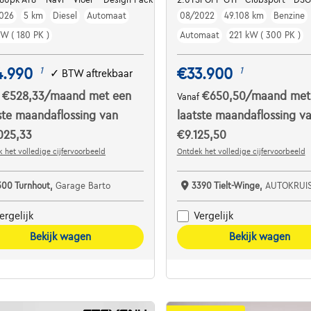
026
5 km
Diesel
Automaat
08/2022
49.108 km
Benzine
kW ( 180 PK )
Automaat
221 kW ( 300 PK )
4.990
€33.900
1
1
✓
BTW aftrekbaar
€528,33
/maand
met een
€650,50
/maand
met
f
Vanaf
ste maandaflossing van
laatste maandaflossing v
025,33
€9.125,50
 het volledige cijfervoorbeeld
Ontdek het volledige cijfervoorbeeld
300 Turnhout,
Garage Barto
3390 Tielt-Winge,
AUTOKRUI
ergelijk
Vergelijk
Bekijk wagen
Bekijk wagen