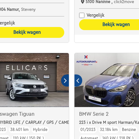
5100 Naninne ,
click2move
004 Namur,
Steveny
Vergelijk
ergelijk
Bekijk wagen
Bekijk wagen
kswagen Tiguan
BMW Serie 2
 De Opel Crossland 1.2 Turbo Elegance (110 pk)
HYBRID LIFE / CARPLAY / GPS / CAMERA / LED
223 i x Drive M sport Harman/Ka
023
38.401 km
Hybride
01/2023
32.184 km
Benzine
maat
110 kW ( 150 PK )
Automaat
160 kW ( 218 PK )