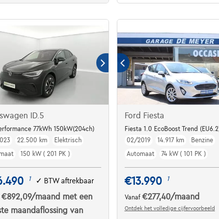
swagen ID.5
Ford Fiesta
TORY / VAT REFUNDABLE***
Performance 77kWh 150kW(204ch)
Fiesta 1.0 EcoBoost Trend (EU6.2
023
22.500 km
Elektrisch
02/2019
14.917 km
Benzine
maat
150 kW ( 201 PK )
Automaat
74 kW ( 101 PK )
6.490
€13.990
1
1
✓
BTW aftrekbaar
€892,09
/maand
met een
€277,40
/maand
f
Vanaf
Ontdek het volledige cijfervoorbeeld
ste maandaflossing van