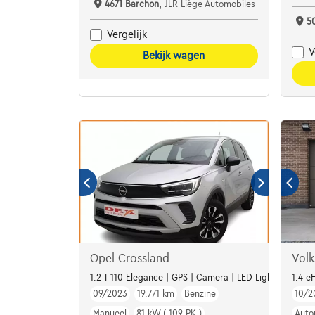
4671 Barchon,
JLR Liège Automobiles
5
Vergelijk
V
Bekijk wagen
Opel Crossland
Vol
1.2 T 110 Elegance | GPS | Camera | LED Lights | Alu16
1.4 e
09/2023
19.771 km
Benzine
10/2
Manueel
81 kW ( 109 PK )
Auto