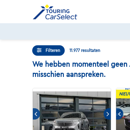
Skip
to
content
Filteren
11.977
resultaten
We hebben momenteel geen Alvi
misschien aanspreken.
NIEU