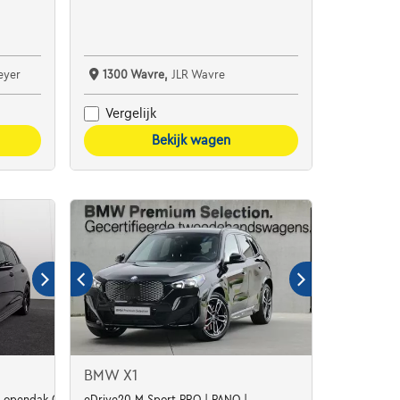
eyer
1300 Wavre,
JLR Wavre
Vergelijk
Bekijk wagen
BMW X1
SG opendak GPS Camera Alu19
eDrive20 M Sport PRO | PANO |