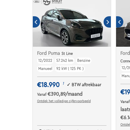
Ford Puma
Ford
St Line
12/2022
57.242 km
Benzine
Conn
12/2
Manueel
92 kW ( 125 PK )
Manu
€18.990
1
✓
BTW aftrekbaar
€19
€390,89
/maand
Vanaf
Ontdek het volledige cijfervoorbeeld
Vana
laat
€6.1
Ontdek