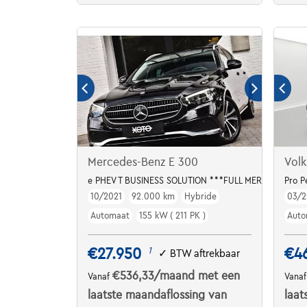
Mercedes-Benz E 300
Volk
e PHEV T BUSINESS SOLUTION ***FULL MERCEDES HIS
Pro 
10/2021
92.000 km
Hybride
03/2
Automaat
155 kW ( 211 PK )
Auto
€27.950
€4
1
✓
BTW aftrekbaar
€536,33
/maand
met een
Vanaf
Vana
laatste maandaflossing van
laat