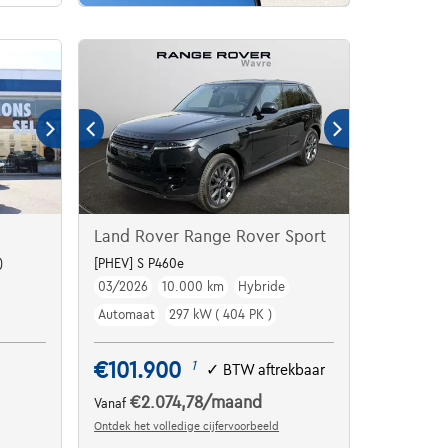
Land Rover Range Rover Sport
)
[PHEV] S P460e
03/2026
10.000 km
Hybride
Automaat
297 kW ( 404 PK )
€101.900
1
✓
BTW aftrekbaar
€2.074,78
/maand
Vanaf
Ontdek het volledige cijfervoorbeeld