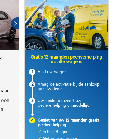
Gratis 12 maanden pechverhelping
S
op alle wagens
1
Vind uw wagen
2
Vraag de activatie bij de aankoop
aan uw dealer
baar
 een
3
Uw dealer activeert uw
pechverhelping onmiddellijk
an
✓
Geniet van uw 12 maanden gratis
pechverhelping
✓
In heel België
✓
Met vervangwagen