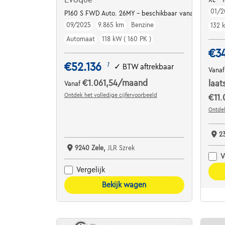
01/2
P160 S FWD Auto. 26MY - beschikbaar vanaf maart
09/2025
9.865 km
Benzine
132 
Automaat
118 kW ( 160 PK )
€3
€52.136
1
✓
BTW aftrekbaar
Vana
€1.061,54
/maand
laat
Vanaf
Ontdek het volledige cijfervoorbeeld
€11.
Ontdek
2
9240 Zele,
JLR Szrek
V
Vergelijk
Bekijk wagen