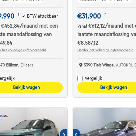
9.990
€31.900
1
1
✓
BTW aftrekbaar
€452,84
/maand
met een
€612,12
/maand
met 
f
Vanaf
ste maandaflossing van
laatste maandaflossing v
49,84
€8.587,12
 het volledige cijfervoorbeeld
Ontdek het volledige cijfervoorbeeld
670 Ellikom,
Ellicars
3390 Tielt-Winge,
AUTOKRUI
ergelijk
Vergelijk
Bekijk wagen
Bekijk wagen