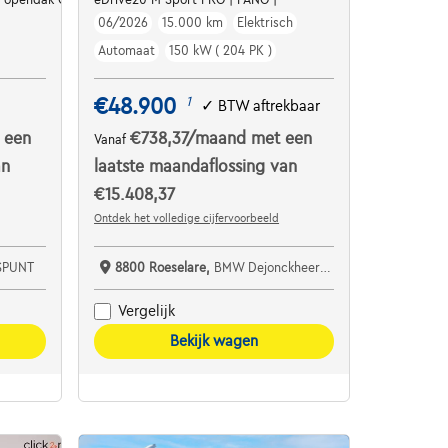
06/2026
15.000 km
Elektrisch
Automaat
150 kW ( 204 PK )
€48.900
1
✓
BTW aftrekbaar
 een
€738,37
/maand
met een
Vanaf
an
laatste maandaflossing van
€15.408,37
Ontdek het volledige cijfervoorbeeld
SPUNT
8800 Roeselare,
BMW Dejonckheere Roeselare
Vergelijk
Bekijk wagen