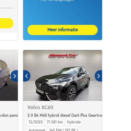
Meer informatie
Volvo XC60
rdon panodak dig.airco alu19
2.0 B4 Mild hybrid diesel Dark Plus Geartronic
12/2022
71.581 km
Hybride
Automaat
145 kW ( 197 PK )