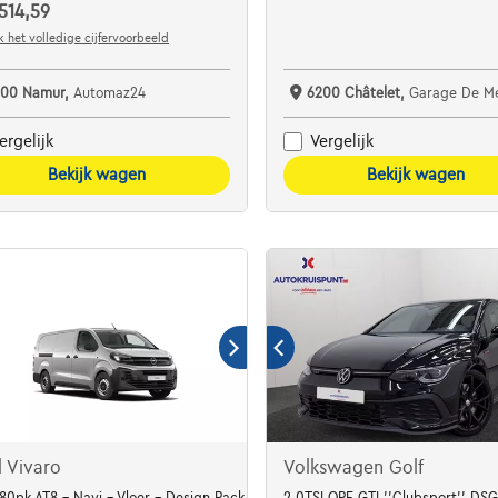
514,59
 het volledige cijfervoorbeeld
100 Namur,
Automaz24
6200 Châtelet,
Garage De M
ergelijk
Vergelijk
Bekijk wagen
Bekijk wagen
 Vivaro
Volkswagen Golf
180pk AT8 - Navi - Vloer - Design Pack - Full LED
2.0TSI OPF GTI ''Clubsport'' D