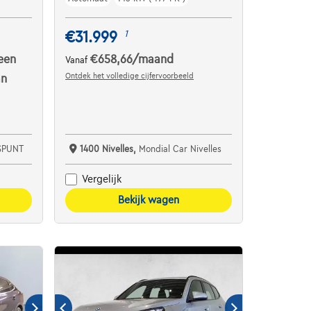
€31.999
1
een
€658,66
/maand
Vanaf
Ontdek het volledige cijfervoorbeeld
an
SPUNT
1400 Nivelles,
Mondial Car Nivelles
Vergelijk
Bekijk wagen