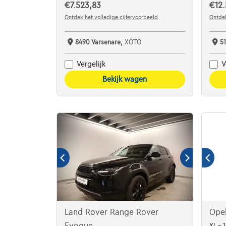
€7.523,83
€12.
Ontdek het volledige cijfervoorbeeld
Ontdek
8490 Varsenare,
XOTO
5
Vergelijk
V
Bekijk wagen
Land Rover Range Rover
Opel
Evoque
XL - 