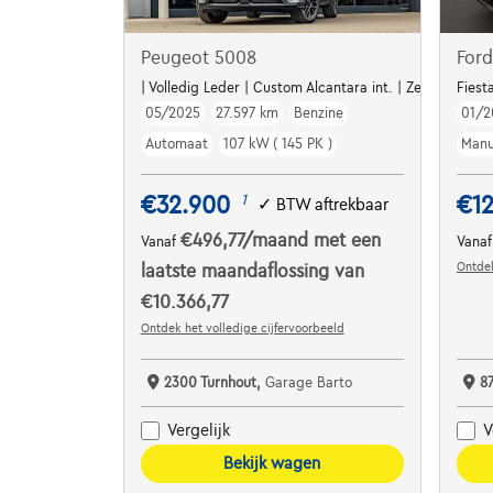
Peugeot 5008
Ford
| Volledig Leder | Custom Alcantara int. | Zetelverw. | 
Fiest
05/2025
27.597 km
Benzine
01/2
Automaat
107 kW ( 145 PK )
Manu
€32.900
€1
1
✓
BTW aftrekbaar
€496,77
/maand
met een
Vanaf
Vana
Ontdek
laatste maandaflossing van
€10.366,77
Ontdek het volledige cijfervoorbeeld
2300 Turnhout,
Garage Barto
8
Vergelijk
V
Bekijk wagen