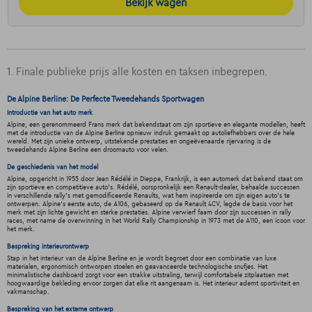
Bekijk wagen
1. Finale publieke prijs alle kosten en taksen inbegrepen.
De Alpine Berline: De Perfecte Tweedehands Sportwagen
Introductie van het auto merk
Alpine, een gerenommeerd Frans merk dat bekendstaat om zijn sportieve en elegante modellen, heeft
met de introductie van de Alpine Berline opnieuw indruk gemaakt op autoliefhebbers over de hele
wereld. Met zijn unieke ontwerp, uitstekende prestaties en ongeëvenaarde rijervaring is de
tweedehands Alpine Berline een droomauto voor velen.
De geschiedenis van het model
Alpine, opgericht in 1955 door Jean Rédélé in Dieppe, Frankrijk, is een automerk dat bekend staat om
zijn sportieve en competitieve auto's. Rédélé, oorspronkelijk een Renault-dealer, behaalde successen
in verschillende rally's met gemodificeerde Renaults, wat hem inspireerde om zijn eigen auto's te
ontwerpen. Alpine's eerste auto, de A106, gebaseerd op de Renault 4CV, legde de basis voor het
merk met zijn lichte gewicht en sterke prestaties. Alpine verwierf faam door zijn successen in rally
races, met name de overwinning in het World Rally Championship in 1973 met de A110, een icoon voor
het merk.
Bespreking interieurontwerp
Stap in het interieur van de Alpine Berline en je wordt begroet door een combinatie van luxe
materialen, ergonomisch ontworpen stoelen en geavanceerde technologische snufjes. Het
minimalistische dashboard zorgt voor een strakke uitstraling, terwijl comfortabele zitplaatsen met
hoogwaardige bekleding ervoor zorgen dat elke rit aangenaam is. Het interieur ademt sportiviteit en
vakmanschap.
Bespreking van het externe ontwerp