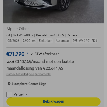
Alpine Other
GT | 89 kWh 400cv | Devialet | 4x4 | GPS | Caméra
05/2026
9.900 km
Elektrisch
Automaat
295 kW ( 401 PK )
€71.790
1
✓
BTW aftrekbaar
€1.107,45
/maand
met een laatste
Vanaf
maandaflossing van
€22.644,45
Ontdek het volledige cijfervoorbeeld
Autosphere Center Liège
Vergelijk
Bekijk wagen