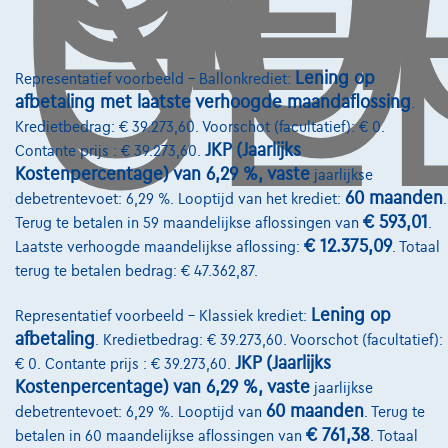
OO
GE
info@touringcarselect.be
Koning Albert II-laan 4, B12
1000 Brussel
Lening op
Representatief voorbeeld – Ballonkrediet:
afbetaling met laatste verhoogde maandaflossing
.
Kredietbedrag: € 39.273,60. Voorschot (facultatief): € 0.
JKP (Jaarlijks
Contante prijs : € 39.273,60.
Kostenpercentage) van 6,29 %, vaste
Diensten & Oplossingen
jaarlijkse
60 maanden
debetrentevoet: 6,29 %. Looptijd van het krediet:
.
Pechverhelping verzekering
€ 593,01
Terug te betalen in 59 maandelijkse aflossingen van
.
€ 12.375,09
Laatste verhoogde maandelijkse aflossing:
. Totaal
Financiering
terug te betalen bedrag: € 47.362,87.
Autoverzekering
Lening op
Representatief voorbeeld – Klassiek krediet:
Lease en persoonlijke lease
afbetaling
. Kredietbedrag: € 39.273,60. Voorschot (facultatief):
JKP (Jaarlijks
€ 0. Contante prijs : € 39.273,60.
Kostenpercentage) van 6,29 %, vaste
jaarlijkse
Over Ons
60 maanden
debetrentevoet: 6,29 %. Looptijd van
. Terug te
Word klant
€ 761,38
betalen in 60 maandelijkse aflossingen van
. Totaal