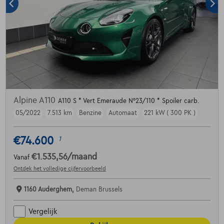
Alpine A110
A110 S * Vert Emeraude N°23/110 * Spoiler carb.
05/2022
7.513 km
Benzine
Automaat
221 kW ( 300 PK )
€74.600
1
€1.535,56
/maand
Vanaf
Ontdek het volledige cijfervoorbeeld
1160 Auderghem,
Deman Brussels
Vergelijk