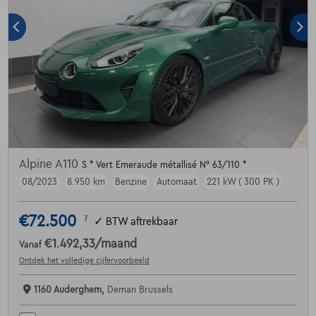
Alpine A110
S * Vert Emeraude métallisé N° 63/110 *
08/2023
8.950 km
Benzine
Automaat
221 kW ( 300 PK )
€72.500
1
✓
BTW aftrekbaar
€1.492,33
/maand
Vanaf
Ontdek het volledige cijfervoorbeeld
1160 Auderghem,
Deman Brussels