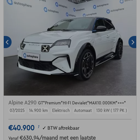
Alpine A290
GT*Premium*HI-FI Devialet*MAX10.000KM*+++*
07/2025
14.900 km
Elektrisch
Automaat
130 kW ( 177 PK )
€40.900
1
✓
BTW aftrekbaar
€630,94
/maand
met een laatste
Vanaf