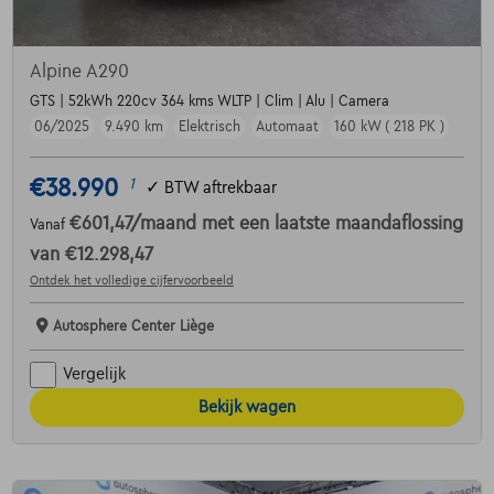
Alpine A290
GTS | 52kWh 220cv 364 kms WLTP | Clim | Alu | Camera
06/2025
9.490 km
Elektrisch
Automaat
160 kW ( 218 PK )
€38.990
1
✓
BTW aftrekbaar
€601,47
/maand
met een laatste maandaflossing
Vanaf
van
€12.298,47
Ontdek het volledige cijfervoorbeeld
Autosphere Center Liège
Vergelijk
Bekijk wagen