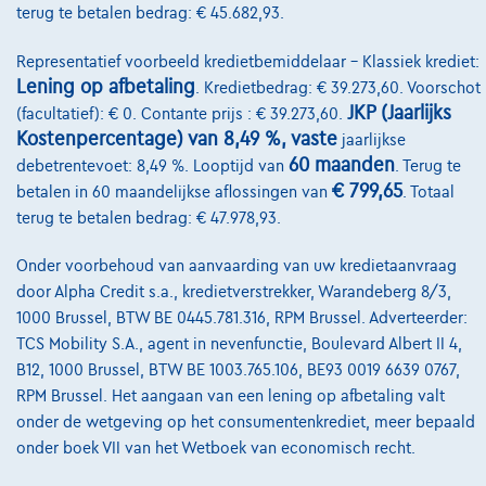
terug te betalen bedrag: € 45.682,93.
Wie zijn we
Representatief voorbeeld kredietbemiddelaar – Klassiek krediet:
Kwaliteitscharter
Lening op afbetaling
. Kredietbedrag: € 39.273,60. Voorschot
Onze dealers
JKP (Jaarlijks
(facultatief): € 0. Contante prijs : € 39.273,60.
Kostenpercentage) van 8,49 %, vaste
jaarlijkse
Onze partners
60 maanden
debetrentevoet: 8,49 %. Looptijd van
. Terug te
€ 799,65
betalen in 60 maandelijkse aflossingen van
. Totaal
Onze team
terug te betalen bedrag: € 47.978,93.
Contact
Onder voorbehoud van aanvaarding van uw kredietaanvraag
door Alpha Credit s.a., kredietverstrekker, Warandeberg 8/3,
1000 Brussel, BTW BE 0445.781.316, RPM Brussel. Adverteerder:
@2024 TCS Mobility SA/NV Copyright
TCS Mobility S.A., agent in nevenfunctie, Boulevard Albert II 4,
B12, 1000 Brussel, BTW BE 1003.765.106, BE93 0019 6639 0767,
Algemene Voorwaarden
RPM Brussel. Het aangaan van een lening op afbetaling valt
Bijstandsvoorwaarden
onder de wetgeving op het consumentenkrediet, meer bepaald
onder boek VII van het Wetboek van economisch recht.
Privacyverklaring