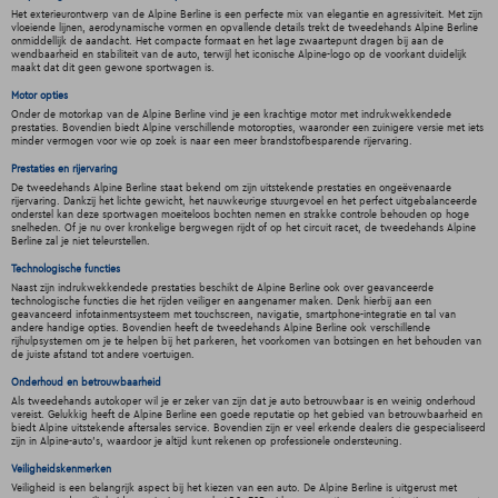
Het exterieurontwerp van de Alpine Berline is een perfecte mix van elegantie en agressiviteit. Met zijn
vloeiende lijnen, aerodynamische vormen en opvallende details trekt de tweedehands Alpine Berline
onmiddellijk de aandacht. Het compacte formaat en het lage zwaartepunt dragen bij aan de
wendbaarheid en stabiliteit van de auto, terwijl het iconische Alpine-logo op de voorkant duidelijk
maakt dat dit geen gewone sportwagen is.
Motor opties
Onder de motorkap van de Alpine Berline vind je een krachtige motor met indrukwekkendede
prestaties. Bovendien biedt Alpine verschillende motoropties, waaronder een zuinigere versie met iets
minder vermogen voor wie op zoek is naar een meer brandstofbesparende rijervaring.
Prestaties en rijervaring
De tweedehands Alpine Berline staat bekend om zijn uitstekende prestaties en ongeëvenaarde
rijervaring. Dankzij het lichte gewicht, het nauwkeurige stuurgevoel en het perfect uitgebalanceerde
onderstel kan deze sportwagen moeiteloos bochten nemen en strakke controle behouden op hoge
snelheden. Of je nu over kronkelige bergwegen rijdt of op het circuit racet, de tweedehands Alpine
Berline zal je niet teleurstellen.
Technologische functies
Naast zijn indrukwekkendede prestaties beschikt de Alpine Berline ook over geavanceerde
technologische functies die het rijden veiliger en aangenamer maken. Denk hierbij aan een
geavanceerd infotainmentsysteem met touchscreen, navigatie, smartphone-integratie en tal van
andere handige opties. Bovendien heeft de tweedehands Alpine Berline ook verschillende
rijhulpsystemen om je te helpen bij het parkeren, het voorkomen van botsingen en het behouden van
de juiste afstand tot andere voertuigen.
Onderhoud en betrouwbaarheid
Als tweedehands autokoper wil je er zeker van zijn dat je auto betrouwbaar is en weinig onderhoud
vereist. Gelukkig heeft de Alpine Berline een goede reputatie op het gebied van betrouwbaarheid en
biedt Alpine uitstekende aftersales service. Bovendien zijn er veel erkende dealers die gespecialiseerd
zijn in Alpine-auto's, waardoor je altijd kunt rekenen op professionele ondersteuning.
Veiligheidskenmerken
Veiligheid is een belangrijk aspect bij het kiezen van een auto. De Alpine Berline is uitgerust met