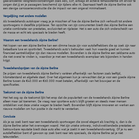
geavanceerde veiligheidsvoorzieningen zoals ABS, ESP, airbags en actieve remassistentie om ervoor te
zorgen dat jij en je passagiers beschermd zijn tijdens elke rit. Daarnaast heeft de Alpine Berline ook
een stevige carrosserieconstructie die de impact van een ongeval minimaliseert.
Vergelijking met andere modellen
Als tweedehands autokoper vraag je je misschien af hoe de Alpine Berline zich verhoudt tot andere
sportwagens in dezelfde prijsklasse. Ten opzichte van zijn concurrenten biedt des Alpine Berline een
unieke combinatie van prestaties, exclusiviteit en rijplezier. Het is een auto die zich onderscheidt van
de massa en echt iets speciaals te bieden heeft.
Waarom een tweedehands Alpine Berline?
Het kopen van een Alpine Berline kan een slimme keuze zijn voor autoliefhebbers die op zoek zijn naar
betaalbare luxe en sportiviteit. Tweedehands auto's behouden vaak hun waarde goed en kunnen
financieel aantrekkelijker zijn dan nieuwe modellen. Bovendien is de Alpine Berline een zeldzame auto
die niet overal te vinden is, waardoor je met een tweedehands exemplaar iets bijzonders in handen
krijgt.
Tweedehandsprijzen van de Alpine Berline
De prijzen van tweedehands Alpine Berline's variëren afhankelijk van factoren zoals leeftijd,
kilometerstand en algehele staat. Over het algemeen kun je verwachten dat je voor een goede Alpine
Berline tussen de €40.000 en €60.000 moet betalen, afhankelijk van het bouwjaar en de
specificaties.
Toekomst van de Alpine Berline
Met het oog op de toekomst lijkt het erop dat de populariteit van de tweedehands Alpine Berline
alleen maar zal toenemen. De vraag naar sportieve auto's blijft groeien en steeds meer mensen
ontdekken wat deze unieke wagen te bieden heeft. Bovendien blijft Alpine innoveren en werken aan
nieuwe modellen om hun positie in de markt te versterken.
Conclusie
Als je op zoek bent naar een tweedehands sportwagen die zowel elegant als krachtig is, dan is de
Alpine Berline zeker het overwegen waard. Met zijn unieke ontwerp, indrukwekkendede prestaties en
betrouwbare reputatie biedt deze auto alles wat je zoekt in een tweedehandsvoertuig. Of je nu een
autoliefhebber bent of gewoon op zoek bent naar iets speciaals, de Alpine Berline zal je niet
teleurstellen.