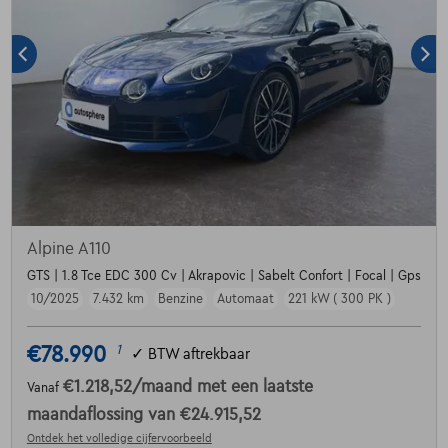
Alpine A110
GTS | 1.8 Tce EDC 300 Cv | Akrapovic | Sabelt Confort | Focal | Gps
10/2025
7.432 km
Benzine
Automaat
221 kW ( 300 PK )
€78.990
1
✓
BTW aftrekbaar
€1.218,52
/maand
met een laatste
Vanaf
maandaflossing van
€24.915,52
Ontdek het volledige cijfervoorbeeld