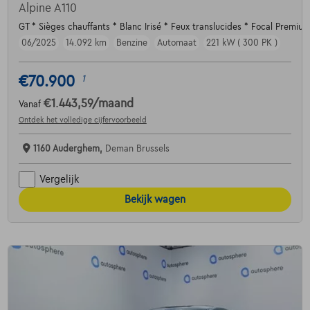
Alpine A110
GT * Sièges chauffants * Blanc Irisé * Feux translucides * Focal Premiu
06/2025
14.092 km
Benzine
Automaat
221 kW ( 300 PK )
€70.900
1
€1.443,59
/maand
Vanaf
Ontdek het volledige cijfervoorbeeld
1160 Auderghem,
Deman Brussels
Vergelijk
Bekijk wagen