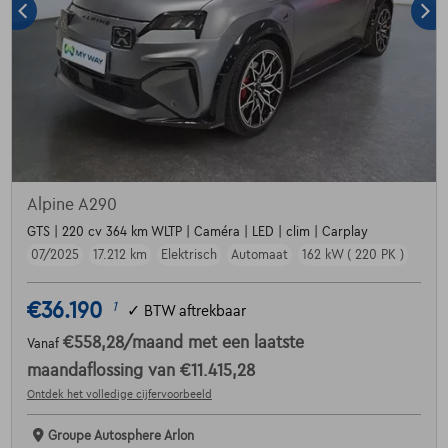
Alpine A290
GTS | 220 cv 364 km WLTP | Caméra | LED | clim | Carplay
07/2025
17.212 km
Elektrisch
Automaat
162 kW ( 220 PK )
€36.190
1
✓
BTW aftrekbaar
€558,28
/maand
met een laatste
Vanaf
maandaflossing van
€11.415,28
Ontdek het volledige cijfervoorbeeld
Groupe Autosphere Arlon