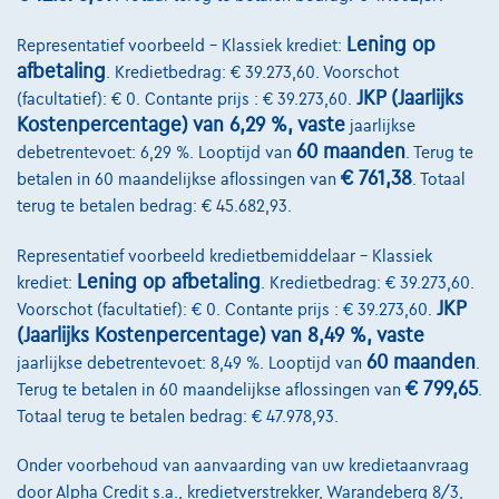
Lening op
Representatief voorbeeld – Klassiek krediet:
afbetaling
. Kredietbedrag: € 39.273,60. Voorschot
JKP (Jaarlijks
(facultatief): € 0. Contante prijs : € 39.273,60.
Kostenpercentage) van 6,29 %, vaste
jaarlijkse
60 maanden
debetrentevoet: 6,29 %. Looptijd van
. Terug te
€ 761,38
betalen in 60 maandelijkse aflossingen van
. Totaal
terug te betalen bedrag: € 45.682,93.
Representatief voorbeeld kredietbemiddelaar – Klassiek
Lening op afbetaling
krediet:
. Kredietbedrag: € 39.273,60.
JKP
Voorschot (facultatief): € 0. Contante prijs : € 39.273,60.
(Jaarlijks Kostenpercentage) van 8,49 %, vaste
60 maanden
jaarlijkse debetrentevoet: 8,49 %. Looptijd van
.
€ 799,65
Terug te betalen in 60 maandelijkse aflossingen van
.
Totaal terug te betalen bedrag: € 47.978,93.
Renault Symbioz
Onder voorbehoud van aanvaarding van uw kredietaanvraag
1.6 E-TECH 145 Full Hybride Esprit Alpine NAVI/ S-CUIR/ LED
door Alpha Credit s.a., kredietverstrekker, Warandeberg 8/3,