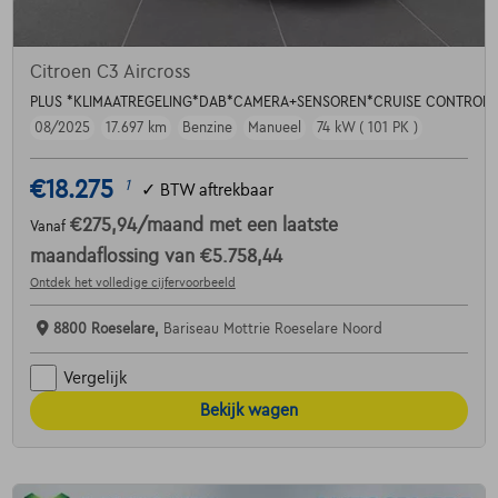
Citroen C3 Aircross
PLUS *KLIMAATREGELING*DAB*CAMERA+SENSOREN*CRUISE CONTROL*
08/2025
17.697 km
Benzine
Manueel
74 kW ( 101 PK )
€18.275
1
✓
BTW aftrekbaar
€275,94
/maand
met een laatste
Vanaf
maandaflossing van
€5.758,44
Ontdek het volledige cijfervoorbeeld
8800 Roeselare,
Bariseau Mottrie Roeselare Noord
Vergelijk
Bekijk wagen