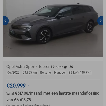
Opel Astra Sports Tourer
1.2 turbo gs 130
04/2025
33.935 km
Benzine
Manueel
96 kW ( 130 PK )
€20.999
1
€317,08
/maand
met een laatste maandaflossing
Vanaf
van
€6.616,78
Ontdek het volledige cijfervoorbeeld