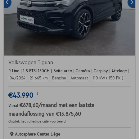
Volkswagen Tiguan
R-Line | 1.5 ETSI 150CH | Boite auto | Caméra | Carplay | Attelage |
04/2024
21.665 km
Benzine
Automaat
110 kW ( 150 PK )
€43.990
1
€678,60
/maand
met een laatste
Vanaf
maandaflossing van
€13.875,60
Ontdek het volledige cijfervoorbeeld
Autosphere Center Liège