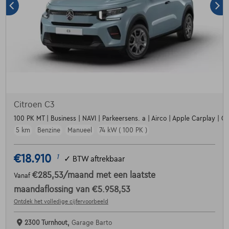
Citroen C3
100 PK MT | Business | NAVI | Parkeersens. a | Airco | Apple Carplay | Crui
5 km
Benzine
Manueel
74 kW ( 100 PK )
€18.910
1
✓
BTW aftrekbaar
€285,53
/maand
met een laatste
Vanaf
maandaflossing van
€5.958,53
Ontdek het volledige cijfervoorbeeld
2300 Turnhout,
Garage Barto