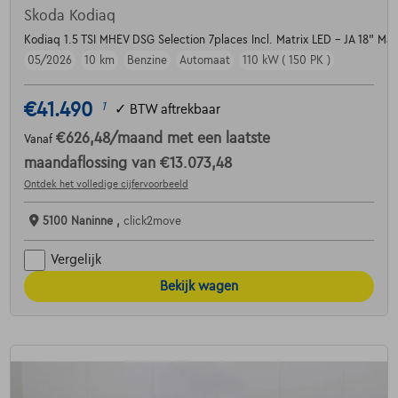
Skoda Kodiaq
Kodiaq 1.5 TSI MHEV DSG Selection 7places Incl. Matrix LED - JA 18" Ma
05/2026
10 km
Benzine
Automaat
110 kW ( 150 PK )
€41.490
1
✓
BTW aftrekbaar
€626,48
/maand
met een laatste
Vanaf
maandaflossing van
€13.073,48
Ontdek het volledige cijfervoorbeeld
5100 Naninne ,
click2move
Vergelijk
Bekijk wagen