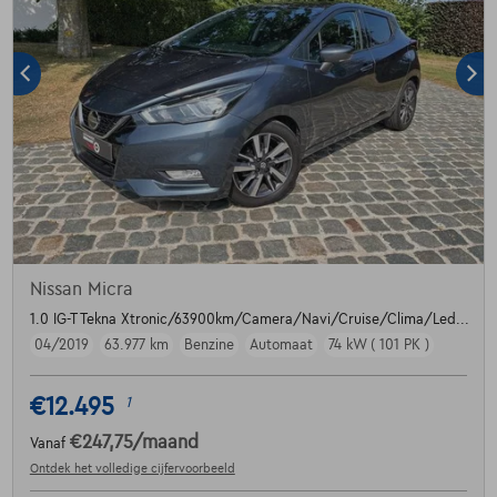
Nissan Micra
1.0 IG-T Tekna Xtronic/63900km/Camera/Navi/Cruise/Clima/Led...
04/2019
63.977 km
Benzine
Automaat
74 kW ( 101 PK )
€12.495
1
€247,75
/maand
Vanaf
Ontdek het volledige cijfervoorbeeld