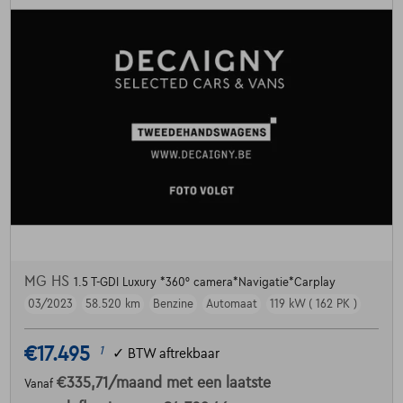
MG HS
1.5 T-GDI Luxury *360° camera*Navigatie*Carplay
03/2023
58.520 km
Benzine
Automaat
119 kW ( 162 PK )
€17.495
1
✓
BTW aftrekbaar
€335,71
/maand
met een laatste
Vanaf