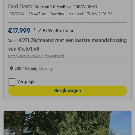
Ford Fiesta
Titanium 1.0 EcoBoost 100CV DEMO
03/2024
28.447 km
Benzine
Manueel
74 kW ( 101 PK )
€17.999
1
✓
BTW aftrekbaar
€271,78
/maand
met een laatste maandaflossing
Vanaf
van
€5.671,48
Ontdek het volledige cijfervoorbeeld
5004 Namur,
Steveny
Vergelijk
Bekijk wagen