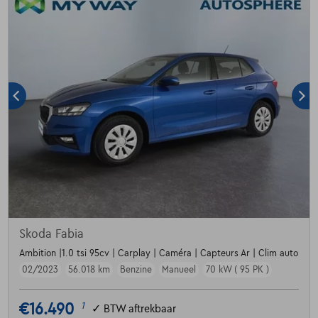
Skoda Fabia
Ambition |1.0 tsi 95cv | Carplay | Caméra | Capteurs Ar | Clim auto
02/2023
56.018 km
Benzine
Manueel
70 kW ( 95 PK )
€16.490
1
✓
BTW aftrekbaar