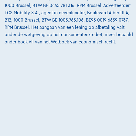
04/2025
43.786 km
Benzine
Automaat
1000 Brussel, BTW BE 0445.781.316, RPM Brussel. Adverteerder:
TCS Mobility S.A., agent in nevenfunctie, Boulevard Albert II 4,
€28.998
1
✓
BTW aftrekbaar
B12, 1000 Brussel, BTW BE 1003.765.106, BE93 0019 6639 0767,
€437,86
/maand
met een laatste
RPM Brussel. Het aangaan van een lening op afbetaling valt
Vanaf
onder de wetgeving op het consumentenkrediet, meer bepaald
maandaflossing van
€9.137,26
onder boek VII van het Wetboek van economisch recht.
Ontdek het volledige cijfervoorbeeld
SOCO
Vergelijk
Bekijk wagen