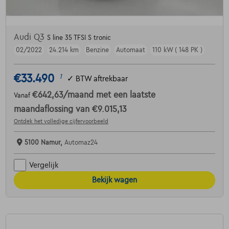
Audi Q3
S line 35 TFSI S tronic
02/2022
24.214 km
Benzine
Automaat
110 kW ( 148 PK )
€33.490
1
✓
BTW aftrekbaar
€642,63
/maand
met een laatste
Vanaf
maandaflossing van
€9.015,13
Ontdek het volledige cijfervoorbeeld
5100 Namur,
Automaz24
Vergelijk
Bekijk wagen