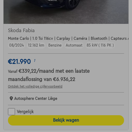
Skoda Fabia
Monte Carlo | 1.0 Tsi 116cv | Carplay | Caméra | Bluetooth | Capteurs Av
08/2024
12.162 km
Benzine
Automaat
85 kW ( 116 PK )
€21.990
1
€339,22
/maand
met een laatste
Vanaf
maandaflossing van
€6.936,22
Ontdek het volledige cijfervoorbeeld
Autosphere Center Liège
Vergelijk
Bekijk wagen