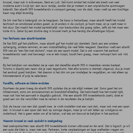
brussel, maar ook in Antwerpen, Gent en Luik. Dat komt omdat het model iets biedt wat veel
moderne auto's kwijt zijn: een rauw randje, zonder dat je meteen in een onpraktische sportwagen
belandt. Een abarth 595 tweedehands is compact genoeg voor de stad, maar voelt op een bochtige
baan nog altijd levendig.
De link met fiat is belangrijk om te begrijpen. De basis is herkenbaar, maar abarth heeft het model
technisch en emotioneel anders gezet. Je zit anders in de cockpit, je hoort meer, en je voelt meer in
het stuur. Dat maakt het model aantrekkelijk voor bestuurders die graag rijden, zelfs als het maar een
korte rit is. Zeker bij een drukke dag in brussel merk je hoe handig die afmetingen blijven.
Van fiat-basis naar abarth-karakter
De fiat 500 gaf het platform, maar abarth gaf het model zijn identiteit. Denk aan een andere
ophanging, andere remmen, en een motorafstelling die veel feller reageert. Daardoor voelt een abarth
595 niet als “een fiat met stickers”, maar als een apart model. Dat is ook waarom het aanbod
tweedehands vaak snel beweegt: wie er één koopt, houdt hem graag, maar verkoopt hem ook vlot
door.
Bij het bekijken van resultaten zie je vaak dat dezelfde abarth 595 in meerdere versies bestaat.
Turismo is daarbij een naam die je vaak tegenkomt. Niet elke turismo is identiek uitgerust, dus je moet
het aanbod goed bekijken. Net daarom is het slim om per modeljaar te vergelijken, en niet alleen op
kilometerstand of prijs te selecteren.
Facelifts, software en kleine evoluties
Doorheen de jaren kreeg de abarth 595 updates die je niet altijd meteen ziet. Soms gaat het om
infotainment, soms om emissienormen en brandstof-afstelling. Dat beïnvloedt hoe het model rijdt,
maar ook hoe het aanvoelt in dagelijks gebruik. Wie een abarth 595 tweedehands zoekt, doet er
goed aan om die verschillen mee te nemen in de resultaten die je bekijkt.
Ook de keuze voor een dak speelt mee. Je vindt modellen met een vast dak, maar ook met een open
dak. In brussel is een open dak leuk op zonnige dagen, maar je wil ook letten op windgeruis en
onderhoud. Het is geen reden om af te haken, wel iets om bewust te bekijken in het aanbod.
Waarom brussel zo vaak opduikt in zoekgedrag
Veel zoekopdrachten naar abarth 595 tweedehands komen uitbrussel en de rand. Dat is logisch: je wil
een auto die klein is, maar niet saai. Parkeren, korte verplaatsingen en lage snelheden vragen om