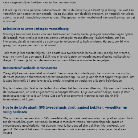
vaak vergeten bij het bekijken van aanbod en resultaten.
Let ook op de vaste jaarlijkse debetrentevoet. Dat is de rente die je betaalt op je lening. Die voet kan
verschillen per dossier en per periode. Vraag dus altijd een duidelijk overzicht, en vergelijk niet alleen
auto's, maar ook financieringsvoorwaarden. Alles gebeurt onder voorbehoud van goedkeuring, en dat
is normaal.
Ballonkrediet en laatste verhoogde maandaflossing
Sommige bestuurders kiezen voor een ballonkrediet. Daarbij betaal je lagere maandbedragen tijdens
de looptijd, maar eindig je met een laatste verhoogde maandaflossing (ballonkrediet). Dat kan
interessant zijn als je verwacht de auto later te verkopen of te herfinancieren. Het past ook bij wie
graag om de paar jaar van model wisselt.
Toch moet je hier nuchter blijven. Een abarth 595 tweedehands behoudt vaak redelijk zijn waarde,
maar de markt kan bewegen. Bekijk dus of je die laatste verhoogde maandaflossing realistisch kan
dragen. En neem je tijd om de resultaten van verschillende simulaties te vergelijken.
Representatief voorbeeld en transparantie
Vraag altijd een representatief voorbeeld. Daarin zie je de contante prijs, het voorschot, de looptijd,
de vaste jaarlijkse debetrentevoet en het maandbedrag. Zo kan je appels met appels vergelijken. Dat
is extra belangrijk bij sportieve auto's, omdat uitrusting en versies de prijs sterk beïnvloeden.
Nog iets belangrijks: laat je niet leiden door alleen het laagste maandbedrag. Kijk naar de totale kost,
de voorwaarden, en wat er gebeurt bij vervroegd aflossen. Als je dat vooraf bekijkt, maak je later
geen keuzes waar je spijt van krijgt. Dat geeft extra zekerheid wanneer je een abarth 595
tweedehands wil kopen.
Hoe je de juiste abarth 595 tweedehands vindt: aanbod bekijken, vergelijken en
veilig beslissen
Wie op zoek is naar een abarth 595 tweedehands, ziet vaak veel resultaten die op elkaar lijken. Toch
zijn de verschillen groot. Het model bestaat in meerdere versies, met uiteenlopende opties en
uiteenlopende geschiedenis. Net daarom moet je het aanbod slim bekijken. Niet snel-snel, wel
gericht. Dat maakt het verschil tussen een leuke occasion en een aankoop waar je achteraf aan
sleutelt.