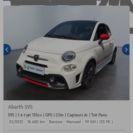
Abarth 595
595 | 1.4 t-jet 135cv | GPS | Clim | Capteurs Ar | Toit Pano
01/2021
76.680 km
Benzine
Manueel
99 kW ( 135 PK )