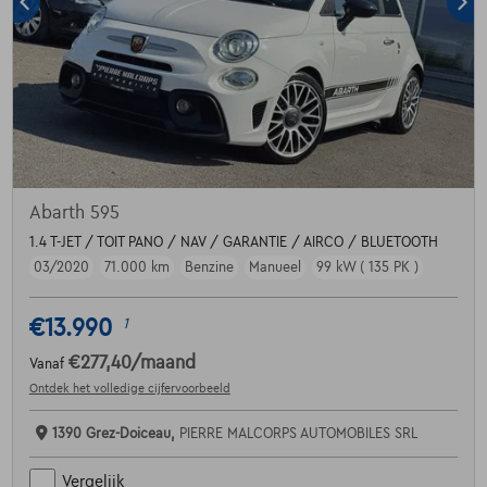
Abarth 595
1.4 T-JET / TOIT PANO / NAV / GARANTIE / AIRCO / BLUETOOTH
03/2020
71.000 km
Benzine
Manueel
99 kW ( 135 PK )
€13.990
1
€277,40
/maand
Vanaf
Ontdek het volledige cijfervoorbeeld
1390 Grez-Doiceau,
PIERRE MALCORPS AUTOMOBILES SRL
Vergelijk