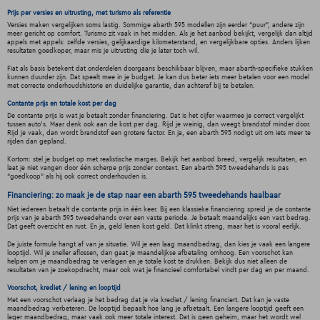
Prijs per versies en uitrusting, met turismo als referentie
Versies maken vergelijken soms lastig. Sommige abarth 595 modellen zijn eerder “puur”, andere zijn
meer gericht op comfort. Turismo zit vaak in het midden. Als je het aanbod bekijkt, vergelijk dan altijd
appels met appels: zelfde versies, gelijkaardige kilometerstand, en vergelijkbare opties. Anders lijken
resultaten goedkoper, maar mis je uitrusting die je later toch wil.
Fiat als basis betekent dat onderdelen doorgaans beschikbaar blijven, maar abarth-specifieke stukken
kunnen duurder zijn. Dat speelt mee in je budget. Je kan dus beter iets meer betalen voor een model
met correcte onderhoudshistorie en duidelijke garantie, dan achteraf bij te betalen.
Contante prijs en totale kost per dag
De contante prijs is wat je betaalt zonder financiering. Dat is het cijfer waarmee je correct vergelijkt
tussen auto's. Maar denk ook aan de kost per dag. Rijd je weinig, dan weegt brandstof minder door.
Rijd je vaak, dan wordt brandstof een grotere factor. En ja, een abarth 595 nodigt uit om iets meer te
rijden dan gepland.
Kortom: stel je budget op met realistische marges. Bekijk het aanbod breed, vergelijk resultaten, en
laat je niet vangen door één scherpe prijs zonder context. Een abarth 595 tweedehands is pas
“goedkoop” als hij ook correct onderhouden is.
Financiering: zo maak je de stap naar een abarth 595 tweedehands haalbaar
Niet iedereen betaalt de contante prijs in één keer. Bij een klassieke financiering spreid je de contante
prijs van je abarth 595 tweedehands over een vaste periode. Je betaalt maandelijks een vast bedrag.
Dat geeft overzicht en rust. En ja, geld lenen kost geld. Dat klinkt streng, maar het is vooral eerlijk.
De juiste formule hangt af van je situatie. Wil je een laag maandbedrag, dan kies je vaak een langere
looptijd. Wil je sneller aflossen, dan gaat je maandelijkse afbetaling omhoog. Een voorschot kan
helpen om je maandbedrag te verlagen en je totale kost te drukken. Bekijk dus niet alleen de
resultaten van je zoekopdracht, maar ook wat je financieel comfortabel vindt per dag en per maand.
Voorschot, krediet / lening en looptijd
Met een voorschot verlaag je het bedrag dat je via krediet / lening financiert. Dat kan je vaste
maandbedrag verbeteren. De looptijd bepaalt hoe lang je afbetaalt. Een langere looptijd geeft een
lager maandbedrag, maar vaak ook meer totale interest. Dat is geen geheim, maar het wordt wel