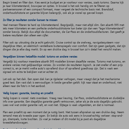
Begin breed en filter dan. Kies eerst je budget en je voorkeur voor versies, zoals turismo. Daarna kijk
je naar kilometerstand, bouwjaar en opties. In brussel is het ook handig om te filteren op
parkeersensoren of een compact formaat, maar vergeet de technische basis niet. Brandstof,
onderhoudshistorie en garantie blijven belangrijk, ook als je vooral op gevoel koopt.
Zo filter je resultaten zonder kansen te missen
Veel mensen filteren te hard op kilometerstand. Begrijpelijk, maar niet altijd slim. Een abarth 595 met
iets meer kilometers en een perfecte onderhoudshistorie kan beter zijn dan een “lage kilometerstand”
zonder bewijs. Bekijk dus altijd de documenten, de Car-Pass en de onderhoudsfacturen. Dat geeft je
betere resultaten dan alleen een cijfer.
Filter ook op uitrusting die je echt gebruikt. Cruise control op de snelweg, navigatiesysteem voor
dagelijkse ritten, en elektrisch verstelbare buitenspiegels voor comfort. Dat zijn geen gadgets, dat zijn
dingen die je elke dag merkt. En op een drukke dag in brussel kan zo’n detail het verschil maken.
Vergelijken binnen hetzelfde model: turismo en andere versies
Vergelijk bij voorkeur meerdere abarth 595 modellen binnen dezelfde versies. Turismo met turismo, en
andere versies met gelijkaardige versies. Zo worden de resultaten logisch. Je ziet sneller of een prijs
correct is, en je merkt welke auto's opvallend duur of opvallend goedkoop zijn. Dat is vaak een
signaal om extra te bekijken wat er achter zit.
Let ook op het dak. Een open dak kan je rijplezier verhogen, maar vraagt dat je het mechanisme
goed test. Een vast dak is eenvoudiger. In beide gevallen geldt: kijk naar staat en onderhoud, niet
alleen naar de foto’s in het aanbod.
Veilig kopen: garantie, keuring en proefrit
Veilig kopen is vooral: niets overslaan. Vraag naar keuring, Car-Pass, onderhoudshistorie en duidelijke
info over garantie. Een degelijke garantie geeft vertrouwen, zeker als je de auto dagelijks gebruikt.
Lees wel wat onder garantie valt, en wat niet. Slijtage is vaak uitgesloten, en dat is normaal.
Plan een proefrit op een moment dat je rustig bent. Niet tussen afspraken op een drukke dag. Neem
iemand mee als tweede paar ogen. En bekijk de auto ook eens in brussel-achtig verkeer: stop-and-
go, drempels, korte bochten. Zo voel je meteen of dit model bij je past als dagelijkse
tweedehandswagen.