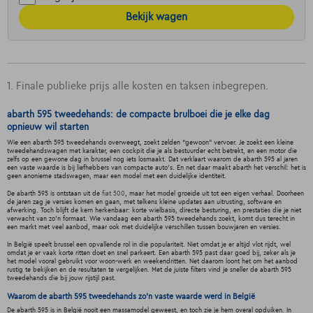
Bekijk wagen
1. Finale publieke prijs alle kosten en taksen inbegrepen.
abarth 595 tweedehands: de compacte brulboei die je elke dag
opnieuw wil starten
Wie een abarth 595 tweedehands overweegt, zoekt zelden “gewoon” vervoer. Je zoekt een kleine
tweedehandswagen met karakter, een cockpit die je als bestuurder echt betrekt, en een motor die
zelfs op een gewone dag in brussel nog iets losmaakt. Dat verklaart waarom de abarth 595 al jaren
een vaste waarde is bij liefhebbers van compacte auto's. En net daar maakt abarth het verschil: het is
geen anonieme stadswagen, maar een model met een duidelijke identiteit.
De abarth 595 is ontstaan uit de
fiat 500
, maar het model groeide uit tot een eigen verhaal. Doorheen
de jaren zag je versies komen en gaan, met telkens kleine updates aan uitrusting, software en
afwerking. Toch blijft de kern herkenbaar: korte wielbasis, directe besturing, en prestaties die je niet
verwacht van zo’n formaat. Wie vandaag een abarth 595 tweedehands zoekt, komt dus terecht in
een markt met veel aanbod, maar ook met duidelijke verschillen tussen bouwjaren en versies.
In België speelt brussel een opvallende rol in die populariteit. Niet omdat je er altijd vlot rijdt, wel
omdat je er vaak korte ritten doet en snel parkeert. Een abarth 595 past daar goed bij, zeker als je
het model vooral gebruikt voor woon-werk en weekendritten. Net daarom loont het om het aanbod
rustig te bekijken en de resultaten te vergelijken. Met de juiste filters vind je sneller de abarth 595
tweedehands die bij jouw rijstijl past.
Waarom de abarth 595 tweedehands zo’n vaste waarde werd in België
De abarth 595 is in België nooit een massamodel geweest, en toch zie je hem overal opduiken. In