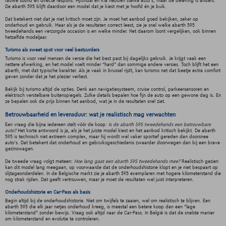
rauwe sound en directe respons. Hyundai en Kia hebben sterke auto's, maar de beleving is anders.
De abarth 595 blijft daardoor een model dat je kiest met je hoofd én je buik.
Dat betekent niet dat je niet kritisch moet zijn. Je moet het aanbod goed bekijken, zeker op
onderhoud en gebruik. Maar als je de resultaten correct leest, zie je snel welke abarth 595
tweedehands een verzorgde occasion is en welke minder. Net daarom loont vergelijken, ook binnen
hetzelfde modeljaar.
Turismo als sweet spot voor veel bestuurders
Turismo is voor veel mensen de versie die het best past bij dagelijks gebruik. Je krijgt vaak een
nettere afwerking, en het model voelt minder “hard” dan sommige andere versies. Toch blijft het een
abarth, met dat typische karakter. Als je vaak in brussel rijdt, kan turismo net dat beetje extra comfort
geven zonder dat je het plezier verliest.
Bekijk bij turismo altijd de opties. Denk aan navigatiesysteem, cruise control, parkeersensoren en
elektrisch verstelbare buitenspiegels. Zulke details bepalen hoe fijn de auto op een gewone dag is. En
ze bepalen ook de prijs binnen het aanbod, wat je in de resultaten snel ziet.
Betrouwbaarheid en levensduur: wat je realistisch mag verwachten
Een vraag die bijna iedereen stelt vóór de koop:
Is de abarth 595 tweedehands een betrouwbare
auto?
Het korte antwoord is ja, als je het juiste model kiest en het aanbod kritisch bekijkt. De abarth
595 is technisch niet extreem complex, maar hij wordt wel vaker sportief gereden dan doorsnee
auto's. Dat betekent dat onderhoud en gebruiksgeschiedenis zwaarder doorwegen dan bij een brave
gezinswagen.
De tweede vraag volgt meteen:
Hoe lang gaat een abarth 595 tweedehands mee?
Realistisch gezien
kan dit model lang meegaan, op voorwaarde dat de onderhoudshistorie klopt en je niet bespaart op
slijtageonderdelen. In de Belgische markt zie je abarth 595 exemplaren met hogere kilometerstand die
nog strak rijden. Dat geeft vertrouwen, maar je moet de resultaten wel juist interpreteren.
Onderhoudshistorie en Car-Pass als basis
Begin altijd bij de onderhoudshistorie. Niet om twijfels te zaaien, wel om realistisch te blijven. Een
abarth 595 die elk jaar netjes onderhoud kreeg, is meestal een betere koop dan een “lage
kilometerstand” zonder bewijs. Vraag ook altijd naar de Car-Pass. In België is dat de snelste manier
om kilometerstand en evolutie te controleren.