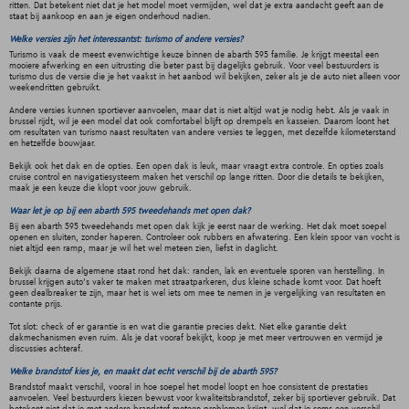
ritten. Dat betekent niet dat je het model moet vermijden, wel dat je extra aandacht geeft aan de
staat bij aankoop en aan je eigen onderhoud nadien.
Welke versies zijn het interessantst: turismo of andere versies?
Turismo is vaak de meest evenwichtige keuze binnen de abarth 595 familie. Je krijgt meestal een
mooiere afwerking en een uitrusting die beter past bij dagelijks gebruik. Voor veel bestuurders is
turismo dus de versie die je het vaakst in het aanbod wil bekijken, zeker als je de auto niet alleen voor
weekendritten gebruikt.
Andere versies kunnen sportiever aanvoelen, maar dat is niet altijd wat je nodig hebt. Als je vaak in
brussel rijdt, wil je een model dat ook comfortabel blijft op drempels en kasseien. Daarom loont het
om resultaten van turismo naast resultaten van andere versies te leggen, met dezelfde kilometerstand
en hetzelfde bouwjaar.
Bekijk ook het dak en de opties. Een open dak is leuk, maar vraagt extra controle. En opties zoals
cruise control en navigatiesysteem maken het verschil op lange ritten. Door die details te bekijken,
maak je een keuze die klopt voor jouw gebruik.
Waar let je op bij een abarth 595 tweedehands met open dak?
Bij een abarth 595 tweedehands met open dak kijk je eerst naar de werking. Het dak moet soepel
openen en sluiten, zonder haperen. Controleer ook rubbers en afwatering. Een klein spoor van vocht is
niet altijd een ramp, maar je wil het wel meteen zien, liefst in daglicht.
Bekijk daarna de algemene staat rond het dak: randen, lak en eventuele sporen van herstelling. In
brussel krijgen auto's vaker te maken met straatparkeren, dus kleine schade komt voor. Dat hoeft
geen dealbreaker te zijn, maar het is wel iets om mee te nemen in je vergelijking van resultaten en
contante prijs.
Tot slot: check of er garantie is en wat die garantie precies dekt. Niet elke garantie dekt
dakmechanismen even ruim. Als je dat vooraf bekijkt, koop je met meer vertrouwen en vermijd je
discussies achteraf.
Welke brandstof kies je, en maakt dat echt verschil bij de abarth 595?
Brandstof maakt verschil, vooral in hoe soepel het model loopt en hoe consistent de prestaties
aanvoelen. Veel bestuurders kiezen bewust voor kwaliteitsbrandstof, zeker bij sportiever gebruik. Dat