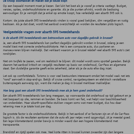
De knoop doorhakken en maken dat je keuze klopt
Op een bepaald moment moet je kiezen. Dat lukt het best als je vooraf je criteria vastlegt. Budget,
versies, opties, onderhoudshistorie en garantie. Als je die punten afvinkt, wordt de beslissing
eenvoudiger. En je vermijdt dat je enkel op emotie koopt, hoe verleidelijk een abarth 595 ook is.
Kortom: de juiste abarth 595 tweedehands vinden is vooral goed bekijken, slim vergelijken en rustig
beslissen. Als je dat doet, wordt het aanbod overzichtelijk en worden de resultaten plots logisch.
Veelgestelde vragen over abarth 595 tweedehands
Is de abarth 595 tweedehands een betrouwbare auto voor dagelijks gebruik in brussel?
Ja, een abarth 595 tweedehands kan perfect dagelijks gebruikt worden in brussel, zolang je een
model kiest met correcte onderhoudshistorie. Het is een compacte auto, dus parkeren en
manoeuvreren blijven makkelijk. Dat verklaart waarom je in brussel relatief veel abarth 595 auto's ziet
rondrijden.
Niet om twijfels te zaaien, wel om realistisch te blijven: dit model wordt soms sportief gereden. Bekijk
daarom het aanbod kritisch en vergelijk resultaten op basis van onderhoud, Car-Pass en algemene
staat. Een duidelijke garantie geeft extra zekerheid, zeker als je de auto elke dag inzet.
Let ook op comfortdetails. Turismo is voor veel bestuurders interessant omdat het model vaak net iets
“rond” aanvoelt in stop-and-go. Bekijk of cruise control, navigatiesysteem en elektrisch verstelbare
buitenspiegels aanwezig zijn, want die maken je dag in brussel merkbaar makkelijker.
Hoe lang gaat een abarth 595 tweedehands mee als je hem goed onderhoudt?
Een abarth 595 tweedehands kan lang meegaan, op voorwaarde dat onderhoud op tijd gebeurt en je
niet bespaart op olie, remmen en banden. De basis komt van fiat, wat helpt voor beschikbaarheid
van onderdelen. Maar abarth-specifieke stukken vragen soms wat meer budget, dus hou daar
rekening mee in je totale kost per dag.
De grootste factor is de onderhoudshistorie. Bekijk in het aanbod of er facturen zijn en of de Car-Pass
logisch is. Als de resultaten aantonen dat de auto elk jaar netjes werd opgevolgd, zit je meestal goed.
Een lage kilometerstand zonder bewijs is minder waard dan een hogere kilometerstand met
transparantie.
Brandstof en rijstijl spelen ook mee. Veel korte ritten in brussel kunnen zwaarder zijn dan langere