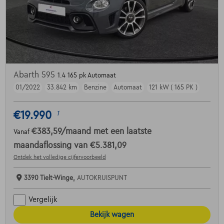
Abarth 595
1.4 165 pk Automaat
01/2022
33.842 km
Benzine
Automaat
121 kW ( 165 PK )
€19.990
1
€383,59
/maand
met een laatste
Vanaf
maandaflossing van
€5.381,09
Ontdek het volledige cijfervoorbeeld
3390 Tielt-Winge,
AUTOKRUISPUNT
Vergelijk
Bekijk wagen