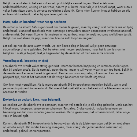
Bekijk de resultaten in het aanbod en let op duidelijke vermeldingen. Staat er iets over
onderhoudshistorie, keuring en Car-Pass, dan zit je al beter. Zeker als je in brussel koopt, waar auto's
vaker korte ritten doen, is correcte opvolging belangrijk. Korte ritten kunnen impact hebben op olie
en brandstof-verbruik, zeker bij sportiever gebruik.
Motor, turbo en brandstof: waar het op neerkomt
De motor in de abarth 595 is gebouwd om plezier te geven, maar hij vraagt wel correcte olie en tijdig
onderhoud. Brandstof speelt ook mee: sommige bestuurders tanken consequent kwaliteitsbrandstof,
anderen niet. Dat verschil zie je niet meteen in het aanbod, maar je voelt het soms wel bij een testrit.
Bekijk dus niet alleen de prijs, maar ook hoe de auto loopt en reageert.
Let ook op hoe de auto warm wordt. Op een koude dag in brussel wil je geen onrustige
stationairloop of rare geluiden. Dat betekent niet meteen problemen, maar het is wel iets om te
bekijken. En als je twijfelt, laat je begeleiden bij de aankoop of plan een extra controle.
Versnellingsbak, koppeling en rijstijl
Een abarth 595 wordt vaker stevig gebruikt. Daardoor kunnen koppeling en remmen sneller slijten
dan bij andere auto's. Dat is normaal, geen drama, maar je wil weten waar je aan toe bent. Bekijk in
de resultaten of er recent werk is gebeurd. Een factuur voor koppeling of remmen kan net een
pluspunt zijn, omdat het aantoont dat de vorige bestuurder niet heeft uitgesteld.
Ook hier helpt vergelijken. Als je meerdere abarth 595 tweedehands modellen bekijkt, zie je snel
patronen in prijs en kilometerstand. Dat maakt het makkelijker om het aanbod te filteren en de juiste
occasion te vinden.
Elektronica en cockpit: klein, maar belangrijk
De cockpit van de abarth 595 is compact, maar zit vol details die je elke dag gebruikt. Denk aan het
infotainment, knoppen, sensoren en schermen. Test alles. Cruise control, navigatiesysteem en
bediening aan het stuur moeten gewoon werken. Dat is geen luxe, dat is basiscomfort, zeker als je
vaak in brussel rijdt.
Kortom: de abarth 595 tweedehands is betrouwbaar als je de juiste resultaten bekijkt en niet alleen
op emotie koopt. Het model kan lang meegaan, maar vraagt dat je het aanbod selecteert op
onderhoud, gebruik en transparantie.