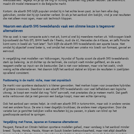
wendbaarheid. Tegelijk wil je op de ring of richting Ardennen nog plezier hebben. Dat evenwicht
maakt dit model interessant in de Belgische markt.
Kortom: de abarth 595 blijft populair omdat hij in het echte leven past. Je kan hem elke dag
gebruiken, zonder dat hij zijn karakter verliest. En als je het aanbod slim bekijkt, vind je snel resultaten
die niet alleen mooi ogen, maar ook technisch kloppen.
Waarom een abarth 595 tweedehands vaak een slimme keuze is tegenover
alternatieven
Wie op zoek is naar compacte auto's met pit, komt al snel bij meerdere merken uit. Volkswagen biedt
bijvoorbeeld de Polo GTI, BMW heeft de 1 Reeks, Audi de A1, Mercedes de A-Klasse, en zelfs Porsche
komt soms in beeld als “ooit later”. Toch blijft de abarth 595 tweedehands een aparte keuze. Niet
omdat hij objectief overal beter is, wel omdat het model een unieke mix biedt van formaat, gevoel en
eenvoud.
In vergelijking met modellen van Volkswagen, Hyundai of Toyota scoort de abarth 595 tweedehands
sterk op beleving. Je zit dichter op de techniek, de cockpit voelt minder gefilterd, en de auto
reageert sneller op input van de bestuurder. Dat is niet voor iedereen, maar wie het zoekt, vindt
weinig echte alternatieven. Net daarom blijft het aanbod stabiel en blijven de resultaten in zoeklijsten
opvallend consistent.
Positionering in de markt: niche, maar niet onpraktisch
De markt voor sportieve stadsauto's is kleiner geworden. Veel merken kozen voor zwaardere hybrides
of grotere crossovers. Daardoor is een abarth 595 tweedehands voor veel liefhebbers een logische
uitweg. Je koopt een model dat nog “licht” aanvoelt, met prestaties die je meteen merkt. Dat geeft
extra vertrouwen dat je niet gewoon een badge koopt, maar een echte rijervaring.
Ook het aanbod aan versies helpt. Je vindt een abarth 595 in turismo-trim, maar ook in andere versies
met een andere focus. De ene is meer dagelijks bruikbaar, de andere meer uitgesproken. Door die
variatie kan je gerichter bekijken welke resultaten bij jou passen, in plaats van blind op het
goedkoopste aanbod te springen.
Vergelijking met Franse, Japanse en Koreaanse alternatieven
Peugeot, Renault en Citroën hebben sportieve modellen gehad, maar vandaag is het aanbod minder
breed. Toyota, Honda, Mazda, Nissan en Suzuki bieden betrouwbaarheid, maar niet altijd dezelfde