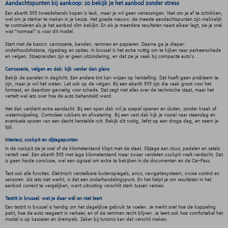
Aandachtspunten bij aankoop: zo bekijk je het aanbod zonder stress
Een abarth 595 tweedehands kopen is leuk, maar je wil geen verrassingen. Niet om je af te schrikken,
wel om je sterker te maken in je keuze. Het goede nieuws: de meeste aandachtspunten zijn makkelijk
te controleren als je het aanbod slim bekijkt. En als je meerdere resultaten naast elkaar legt, zie je snel
wat “normaal” is voor dit model.
Start met de basics: carrosserie, banden, remmen en papieren. Daarna ga je dieper:
onderhoudshistorie, rijgedrag en opties. In brussel is het extra nuttig om te kijken naar parkeerschade
en velgen. Stoepranden zijn er geen uitzondering, en dat zie je vaak bij compacte auto's.
Carrosserie, velgen en dak: kijk verder dan glans
Bekijk de panelen in daglicht. Een andere tint kan wijzen op herstelling. Dat hoeft geen probleem te
zijn, maar je wil het weten. Let ook op de velgen. Bij een abarth 595 zijn die vaak groot voor het
formaat, en daardoor gevoelig voor schade. Dat zegt niet alles over de technische staat, maar het
vertelt wel iets over hoe de auto behandeld werd.
Het dak verdient extra aandacht. Bij een open dak wil je soepel openen en sluiten, zonder kraak of
waterinsijpeling. Controleer rubbers en afwatering. Bij een vast dak kijk je vooral naar steenslag en
eventuele sporen van een slecht herstelde ruit. Bekijk dit rustig, liefst op een droge dag, en neem je
tijd.
Interieur, cockpit en slijtagepunten
In de cockpit zie je snel of de kilometerstand klopt met de staat. Slijtage aan stuur, pedalen en zetels
vertelt veel. Een abarth 595 met lage kilometerstand maar zwaar versleten cockpit voelt verdacht. Dat
is geen harde conclusie, wel een signaal om extra te bekijken in de documenten en de Car-Pass.
Test ook alle functies. Elektrisch verstelbare buitenspiegels, airco, navigatiesysteem, cruise control en
sensoren. Als iets niet werkt, is dat een onderhandelingspunt. En het helpt je om resultaten in het
aanbod correct te vergelijken, want uitrusting verschilt sterk tussen versies.
Testrit in brussel: wat je daar wél en niet leert
Een testrit in brussel is handig om het dagelijkse gebruik te voelen. Je merkt snel hoe de koppeling
pakt, hoe de auto reageert in verkeer, en of de remmen recht blijven. Je leert ook hoe comfortabel het
model is op kasseien en drempels. Zeker bij turismo kan dat verschil maken.