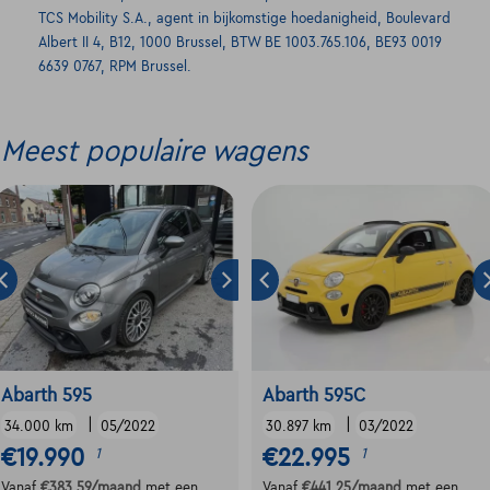
TCS Mobility S.A., agent in bijkomstige hoedanigheid, Boulevard
Albert II 4, B12, 1000 Brussel, BTW BE 1003.765.106, BE93 0019
6639 0767, RPM Brussel.
Meest populaire wagens
Abarth 595
Abarth 595C
|
|
34.000 km
05/2022
30.897 km
03/2022
€19.990
€22.995
1
1
Vanaf
€383,59
/maand
met een
Vanaf
€441,25
/maand
met een