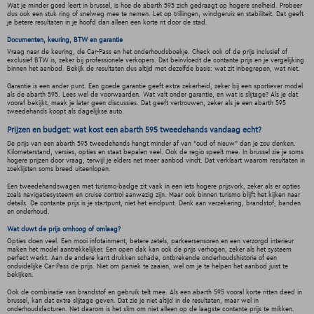
Wat je minder goed leert in brussel, is hoe de abarth 595 zich gedraagt op hogere snelheid. Probeer
dus ook een stuk ring of snelweg mee te nemen. Let op trillingen, windgeruis en stabiliteit. Dat geeft
je betere resultaten in je hoofd dan alleen een korte rit door de stad.
Documenten, keuring, BTW en garantie
Vraag naar de keuring, de Car-Pass en het onderhoudsboekje. Check ook of de prijs inclusief of
exclusief BTW is, zeker bij professionele verkopers. Dat beïnvloedt de contante prijs en je vergelijking
binnen het aanbod. Bekijk de resultaten dus altijd met dezelfde basis: wat zit inbegrepen, wat niet.
Garantie is een ander punt. Een goede garantie geeft extra zekerheid, zeker bij een sportiever model
als de abarth 595. Lees wel de voorwaarden. Wat valt onder garantie, en wat is slijtage? Als je dat
vooraf bekijkt, maak je later geen discussies. Dat geeft vertrouwen, zeker als je een abarth 595
tweedehands koopt als dagelijkse auto.
Prijzen en budget: wat kost een abarth 595 tweedehands vandaag echt?
De prijs van een abarth 595 tweedehands hangt minder af van “oud of nieuw” dan je zou denken.
Kilometerstand, versies, opties en staat bepalen veel. Ook de regio speelt mee. In brussel zie je soms
hogere prijzen door vraag, terwijl je elders net meer aanbod vindt. Dat verklaart waarom resultaten in
zoeklijsten soms breed uiteenlopen.
Een tweedehandswagen met turismo-badge zit vaak in een iets hogere prijsvork, zeker als er opties
zoals navigatiesysteem en cruise control aanwezig zijn. Maar ook binnen turismo blijft het kijken naar
details. De contante prijs is je startpunt, niet het eindpunt. Denk aan verzekering, brandstof, banden
en onderhoud.
Wat duwt de prijs omhoog of omlaag?
Opties doen veel. Een mooi infotainment, betere zetels, parkeersensoren en een verzorgd interieur
maken het model aantrekkelijker. Een open dak kan ook de prijs verhogen, zeker als het systeem
perfect werkt. Aan de andere kant drukken schade, ontbrekende onderhoudshistorie of een
onduidelijke Car-Pass de prijs. Niet om paniek te zaaien, wel om je te helpen het aanbod juist te
bekijken.
Ook de combinatie van brandstof en gebruik telt mee. Als een abarth 595 vooral korte ritten deed in
brussel, kan dat extra slijtage geven. Dat zie je niet altijd in de resultaten, maar wel in
onderhoudsfacturen. Net daarom is het slim om niet alleen op de laagste contante prijs te mikken.