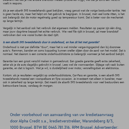
betekent niet dat je met andere brandstof meteen problemen krijgt, wel dat je soms een verschil
voelt in respons.
Als je een abarth 595 tweedehands gaat bekijken, vraag gerust wat de vorige bestuurder tankte. Het
is geen harde eis, maar het helpt om het gebruik te begrijpen. In brussel, met veel korte ritten, is het
ook belangrijk dat de motor regelmatig goed op temperatuur komt. Dat is beter voor de mechaniek
op lange termijn.
Vergelijk in het aanbod ook het verbruik dat eigenaars melden. Resultaten op papier zijn één ding,
maar jouw dagritme bepaalt het echte verbruik. Wie veel file rijdt in brussel, zal meer brandstof
verbruiken dan wie vooral buiten de stad rijdt.
Is een abarth 595 tweedehands duur in onderhoud, en hoe zit het met garantie?
Onderhoud is niet per definitie “duur”, maar het is wel minder vergevingsgezind dan bij doorsnee
auto's. Remmen, banden en soms koppeling kunnen sneller slijten door de aard van het model. Dat is
normaal. Net daarom is een correcte onderhoudshistorie zo belangrijk wanneer je het aanbod bekijkt.
Garantie kan een groot verschil maken in gemoedsrust. Een goede garantie geeft extra zekerheid,
zeker als je de auto dagelijks gebruikt in brussel. Lees wel de voorwaarden. Slijtage valt vaak buiten
garantie, en dat is logisch. Wat je wil, is duidelijkheid over motor, versnellingsbak en elektronica.
Kortom: als je resultaten vergelijkt op onderhoudshistorie, Car-Pass en garantie, is een abarth 595
tweedehands meestal een voorspelbare en fijne occasion. Je investeert niet alleen in karakter, maar
ook in zekerheid op lange termijn. Dat maakt de abarth 595 tweedehands voor veel bestuurders een
betrouwbare keuze, vandaag én morgen.
Onder voorbehoud van aanvaarding van uw kredietaanvraag
door Alpha Credit s.a., kredietverstrekker, Warandeberg 8/3,
1000 Brussel, BTW BE 0445.781.316, RPM Brussel. Adverteerder: