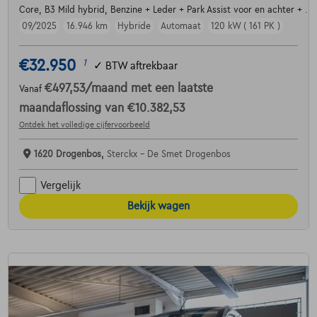
Core, B3 Mild hybrid, Benzine + Leder + Park Assist voor en achter + ....
09/2025
16.946 km
Hybride
Automaat
120 kW ( 161 PK )
€32.950
1
✓
BTW aftrekbaar
€497,53
/maand
met een laatste
Vanaf
maandaflossing van
€10.382,53
Ontdek het volledige cijfervoorbeeld
1620 Drogenbos,
Sterckx - De Smet Drogenbos
Vergelijk
Bekijk wagen