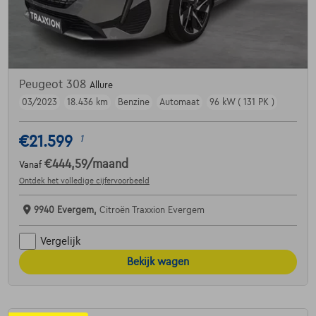
Peugeot 308
Allure
03/2023
18.436 km
Benzine
Automaat
96 kW ( 131 PK )
€21.599
1
€444,59
/maand
Vanaf
Ontdek het volledige cijfervoorbeeld
9940 Evergem,
Citroën Traxxion Evergem
Vergelijk
Bekijk wagen