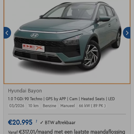
Hyundai Bayon
1.0 T-GDi 90 Techno | GPS by APP | Cam | Heated Seats | LED
03/2026
10 km
Benzine
Manueel
66 kW ( 89 PK )
€20.995
1
✓
BTW aftrekbaar
€317,01
/maand
met een laatste maandaflossing
Vanaf