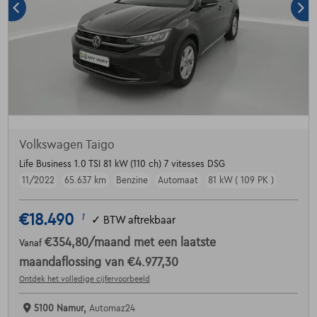
Volkswagen Taigo
Life Business 1.0 TSI 81 kW (110 ch) 7 vitesses DSG
11/2022
65.637 km
Benzine
Automaat
81 kW ( 109 PK )
€18.490
1
✓
BTW aftrekbaar
€354,80
/maand
met een laatste
Vanaf
maandaflossing van
€4.977,30
Ontdek het volledige cijfervoorbeeld
5100 Namur,
Automaz24