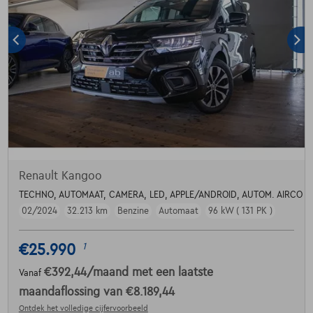
Renault Kangoo
TECHNO, AUTOMAAT, CAMERA, LED, APPLE/ANDROID, AUTOM. AIRCO
02/2024
32.213 km
Benzine
Automaat
96 kW ( 131 PK )
€25.990
1
€392,44
/maand
met een laatste
Vanaf
maandaflossing van
€8.189,44
Ontdek het volledige cijfervoorbeeld