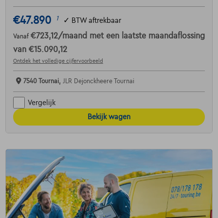
€47.890
1
✓
BTW aftrekbaar
€723,12
/maand
met een laatste maandaflossing
Vanaf
van
€15.090,12
Ontdek het volledige cijfervoorbeeld
7540 Tournai,
JLR Dejonckheere Tournai
Vergelijk
Bekijk wagen