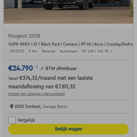
Peugeot 2008
145PK MHEV | AT | Black Pack I Camera | PP VA | Airco | Carplay/Android |
09/2025
5 km
Benzine
Automaat
107 kW ( 145 PK )
€24.790
1
✓
BTW aftrekbaar
€374,32
/maand
met een laatste
Vanaf
maandaflossing van
€7.811,32
Ontdek het volledige cijfervoorbeeld
2300 Turnhout,
Garage Barto
Vergelijk
Bekijk wagen