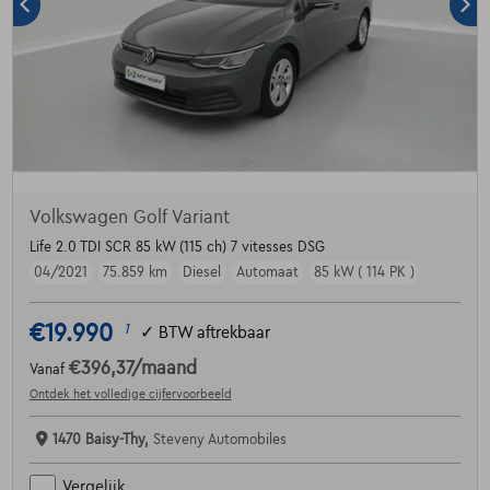
Volkswagen Golf Variant
Life 2.0 TDI SCR 85 kW (115 ch) 7 vitesses DSG
04/2021
75.859 km
Diesel
Automaat
85 kW ( 114 PK )
€19.990
1
✓
BTW aftrekbaar
€396,37
/maand
Vanaf
Ontdek het volledige cijfervoorbeeld
1470 Baisy-Thy,
Steveny Automobiles
Vergelijk