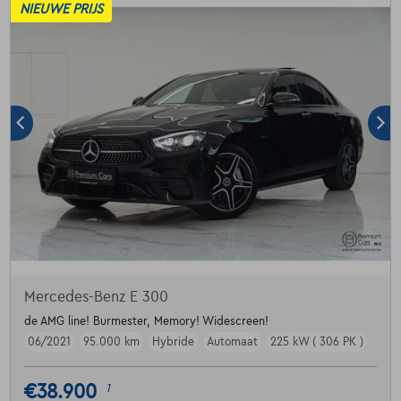
NIEUWE PRIJS
Mercedes-Benz E 300
de AMG line! Burmester, Memory! Widescreen!
06/2021
95.000 km
Hybride
Automaat
225 kW ( 306 PK )
€38.900
1