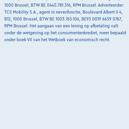
1000 Brussel, BTW BE 0445.781.316, RPM Brussel. Adverteerder:
Break E de AMG Line Panoramisch dak| 360° Camera| Burmester|HUD +
TCS Mobility S.A., agent in nevenfunctie, Boulevard Albert II 4,
01/2023
59.976 km
Hybride
Automaat
143 kW ( 194 PK )
B12, 1000 Brussel, BTW BE 1003.765.106, BE93 0019 6639 0767,
RPM Brussel. Het aangaan van een lening op afbetaling valt
€39.450
1
✓
BTW aftrekbaar
onder de wetgeving op het consumentenkrediet, meer bepaald
€757,00
/maand
met een laatste
Vanaf
onder boek VII van het Wetboek van economisch recht.
maandaflossing van
€10.619,50
Ontdek het volledige cijfervoorbeeld
7700 Mouscron,
Ghistelinck Mouscron
Vergelijk
Bekijk wagen