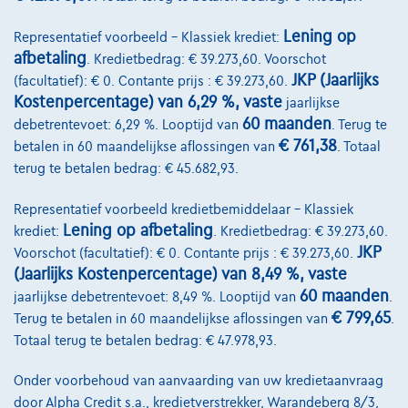
Vergelijk
Bekijk wagen
Lening op
Representatief voorbeeld – Klassiek krediet:
afbetaling
. Kredietbedrag: € 39.273,60. Voorschot
JKP (Jaarlijks
(facultatief): € 0. Contante prijs : € 39.273,60.
Kostenpercentage) van 6,29 %, vaste
jaarlijkse
60 maanden
debetrentevoet: 6,29 %. Looptijd van
. Terug te
€ 761,38
betalen in 60 maandelijkse aflossingen van
. Totaal
terug te betalen bedrag: € 45.682,93.
Representatief voorbeeld kredietbemiddelaar – Klassiek
Lening op afbetaling
krediet:
. Kredietbedrag: € 39.273,60.
JKP
Voorschot (facultatief): € 0. Contante prijs : € 39.273,60.
(Jaarlijks Kostenpercentage) van 8,49 %, vaste
60 maanden
jaarlijkse debetrentevoet: 8,49 %. Looptijd van
.
€ 799,65
Terug te betalen in 60 maandelijkse aflossingen van
.
Totaal terug te betalen bedrag: € 47.978,93.
Onder voorbehoud van aanvaarding van uw kredietaanvraag
door Alpha Credit s.a., kredietverstrekker, Warandeberg 8/3,
Mercedes-Benz E 300