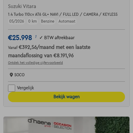
Suzuki Vitara
1.4 Turbo 110cv AT6 GL+ NAVI / FULL LED / CAMERA / KEYLESS
05/2026
0 km
Benzine
Automaat
€25.998
1
✓
BTW aftrekbaar
€392,56
/maand
met een laatste
Vanaf
maandaflossing van
€8.191,96
Ontdek het volledige cijfervoorbeeld
SOCO
Vergelijk
Bekijk wagen