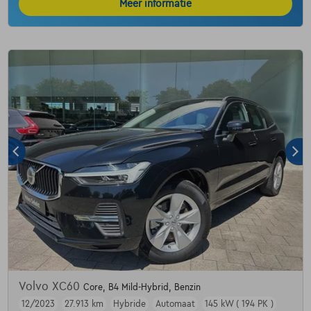
Meer informatie
Volvo XC60
Core, B4 Mild-Hybrid, Benzin
12/2023
27.913 km
Hybride
Automaat
145 kW ( 194 PK )