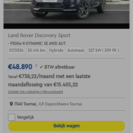
Land Rover Discovery Sport
- P300e R-DYNAMIC SE AWD AUT.
07/2024
30.414 km
Hybride
Automaat
227 kW ( 309 PK )
€48.890
1
✓
BTW aftrekbaar
€738,22
/maand
met een laatste
Vanaf
maandaflossing van
€15.405,22
Ontdek het volledige cijfervoorbeeld
7540 Tournai,
JLR Dejonckheere Tournai
Vergelijk
Bekijk wagen