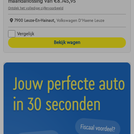
maandaflossing van
€8.745,95
Ontdek het volledige cijfervoorbeeld
7900 Leuze-En-Hainaut,
Volkswagen D'Haene Leuze
Vergelijk
Bekijk wagen