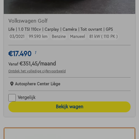
Volkswagen Golf
Life | 1.0 TSI 110cv | Carplay | Caméra | Toit ouvrant | GPS
03/2021
99.590 km
Benzine
Manueel
81 kW ( 110 PK )
€17.490
1
€351,45
/maand
Vanaf
Ontdek het volledige cijfervoorbeeld
Autosphere Center Liège
Vergelijk
Bekijk wagen