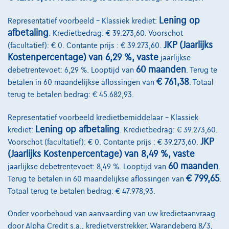
Bekijk wagen
Lening op
Representatief voorbeeld – Klassiek krediet:
afbetaling
. Kredietbedrag: € 39.273,60. Voorschot
JKP (Jaarlijks
(facultatief): € 0. Contante prijs : € 39.273,60.
Kostenpercentage) van 6,29 %, vaste
jaarlijkse
60 maanden
debetrentevoet: 6,29 %. Looptijd van
. Terug te
€ 761,38
betalen in 60 maandelijkse aflossingen van
. Totaal
terug te betalen bedrag: € 45.682,93.
Representatief voorbeeld kredietbemiddelaar – Klassiek
Lening op afbetaling
krediet:
. Kredietbedrag: € 39.273,60.
JKP
Voorschot (facultatief): € 0. Contante prijs : € 39.273,60.
(Jaarlijks Kostenpercentage) van 8,49 %, vaste
60 maanden
jaarlijkse debetrentevoet: 8,49 %. Looptijd van
.
€ 799,65
Terug te betalen in 60 maandelijkse aflossingen van
.
Totaal terug te betalen bedrag: € 47.978,93.
Citroen C4 X
Onder voorbehoud van aanvaarding van uw kredietaanvraag
door Alpha Credit s.a., kredietverstrekker, Warandeberg 8/3,
1.2 T 100 You | GPS by App De Citroën C4 X 1.2 T 100 You combineert ee