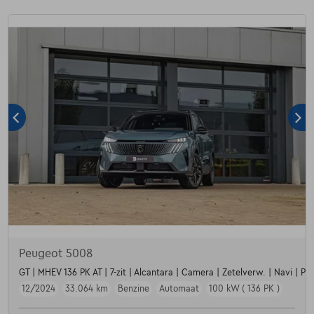
Peugeot 5008
GT | MHEV 136 PK AT | 7-zit | Alcantara | Camera | Zetelverw. | Navi | Par
12/2024
33.064 km
Benzine
Automaat
100 kW ( 136 PK )