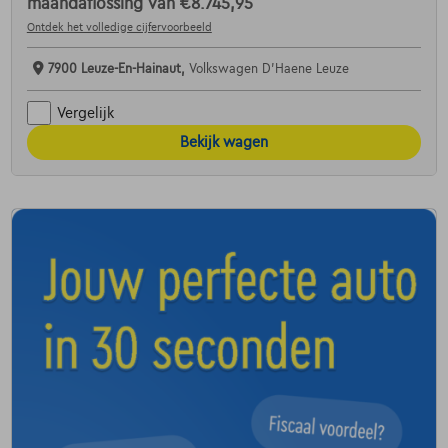
maandaflossing van
€8.745,95
Ontdek het volledige cijfervoorbeeld
7900 Leuze-En-Hainaut,
Volkswagen D'Haene Leuze
Vergelijk
Bekijk wagen