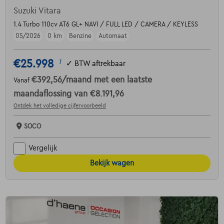
Suzuki Vitara
1.4 Turbo 110cv AT6 GL+ NAVI / FULL LED / CAMERA / KEYLESS
05/2026
0 km
Benzine
Automaat
€25.998
1
✓
BTW aftrekbaar
€392,56
/maand
met een laatste
Vanaf
maandaflossing van
€8.191,96
Ontdek het volledige cijfervoorbeeld
SOCO
Vergelijk
Bekijk wagen