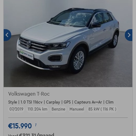
Volkswagen T-Roc
Style | 1.0 TSI 116cv | Carplay | GPS | Capteurs Av+Ar | Clim
07/2019
110.204 km
Benzine
Manueel
85 kW ( 116 PK )
€15.990
1
€321,31
/maand