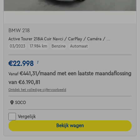
BMW 218
Active Tourer 218iA Cuir Navci / CarPlay / Caméra / ...
03/2023
17.984 km
Benzine
Automaat
€22.998
1
€441,31
/maand
met een laatste maandaflossing
Vanaf
van
€6.190,81
Ontdek het volledige cijfervoorbeeld
SOCO
Vergelijk
Bekijk wagen