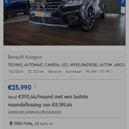
Renault Kangoo
TECHNO, AUTOMAAT, CAMERA, LED, APPLE/ANDROID, AUTOM. AIRCO
02/2024
32.213 km
Benzine
Automaat
96 kW ( 131 PK )
€25.990
1
€392,44
/maand
met een laatste
Vanaf
maandaflossing van
€8.189,44
Ontdek het volledige cijfervoorbeeld
2580 Putte,
AB Auto nv