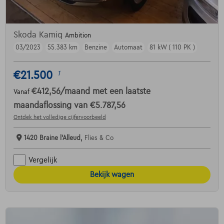
Skoda Kamiq
Ambition
03/2023
55.383 km
Benzine
Automaat
81 kW ( 110 PK )
€21.500
1
€412,56
/maand
met een laatste
Vanaf
maandaflossing van
€5.787,56
Ontdek het volledige cijfervoorbeeld
1420 Braine l'Alleud,
Flies & Co
Vergelijk
Bekijk wagen