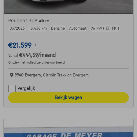
Peugeot 308
Allure
03/2023
18.436 km
Benzine
Automaat
96 kW ( 131 PK )
€21.599
1
€444,59
/maand
Vanaf
Ontdek het volledige cijfervoorbeeld
9940 Evergem,
Citroën Traxxion Evergem
Vergelijk
Bekijk wagen