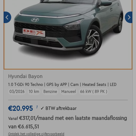
Hyundai Bayon
1.0 T-GDi 90 Techno | GPS by APP | Cam | Heated Seats | LED
03/2026
10 km
Benzine
Manueel
66 kW ( 89 PK )
€20.995
1
✓
BTW aftrekbaar
€317,01
/maand
met een laatste maandaflossing
Vanaf
van
€6.615,51
Ontdek het volledige cijfervoorbeeld