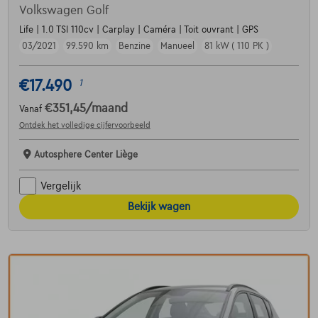
Volkswagen Golf
Life | 1.0 TSI 110cv | Carplay | Caméra | Toit ouvrant | GPS
03/2021
99.590 km
Benzine
Manueel
81 kW ( 110 PK )
€17.490
1
€351,45
/maand
Vanaf
Ontdek het volledige cijfervoorbeeld
Autosphere Center Liège
Vergelijk
Bekijk wagen