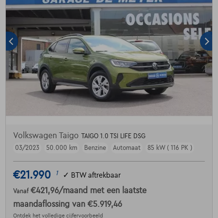
Volkswagen Taigo
TAIGO 1.0 TSI LIFE DSG
03/2023
50.000 km
Benzine
Automaat
85 kW ( 116 PK )
€21.990
1
✓
BTW aftrekbaar
€421,96
/maand
met een laatste
Vanaf
maandaflossing van
€5.919,46
Ontdek het volledige cijfervoorbeeld