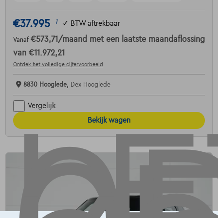
€37.995
1
✓
BTW aftrekbaar
€573,71
/maand
met een laatste maandaflossing
Vanaf
van
€11.972,21
Ontdek het volledige cijfervoorbeeld
8830 Hooglede,
Dex Hooglede
Vergelijk
Bekijk wagen