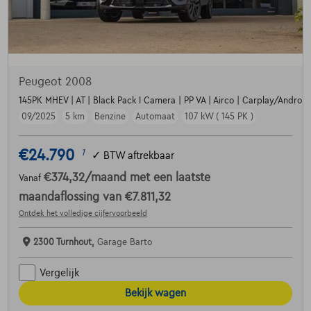
Peugeot 2008
145PK MHEV | AT | Black Pack I Camera | PP VA | Airco | Carplay/Android |
09/2025
5 km
Benzine
Automaat
107 kW ( 145 PK )
€24.790
1
✓
BTW aftrekbaar
€374,32
/maand
met een laatste
Vanaf
maandaflossing van
€7.811,32
Ontdek het volledige cijfervoorbeeld
2300 Turnhout,
Garage Barto
Vergelijk
Bekijk wagen