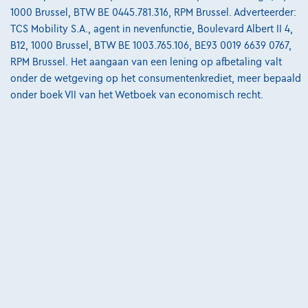
1000 Brussel, BTW BE 0445.781.316, RPM Brussel. Adverteerder:
06/2024
23.905 km
Benzine
Manueel
74 kW ( 99 PK )
TCS Mobility S.A., agent in nevenfunctie, Boulevard Albert II 4,
B12, 1000 Brussel, BTW BE 1003.765.106, BE93 0019 6639 0767,
€15.495
1
✓
BTW aftrekbaar
RPM Brussel. Het aangaan van een lening op afbetaling valt
€233,97
/maand
met een laatste
Vanaf
onder de wetgeving op het consumentenkrediet, meer bepaald
maandaflossing van
€4.882,47
onder boek VII van het Wetboek van economisch recht.
Ontdek het volledige cijfervoorbeeld
8830 Hooglede,
Dex Hooglede
Vergelijk
Bekijk wagen