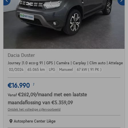
Dacia Duster
Journey |1.0 eco-g 91 | GPS | Caméra | Carplay | Clim auto | Attelage
02/2024
65.065 km
LPG
Manueel
67 kW ( 91 PK )
€16.990
1
€262,09
/maand
met een laatste
Vanaf
maandaflossing van
€5.359,09
Ontdek het volledige cijfervoorbeeld
Autosphere Center Liège