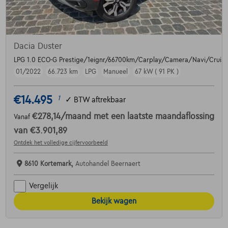
Dacia Duster
LPG 1.0 ECO-G Prestige/1eignr/66700km/Carplay/Camera/Navi/Cruise/
01/2022
66.723 km
LPG
Manueel
67 kW ( 91 PK )
€14.495
1
✓
BTW aftrekbaar
€278,14
/maand
met een laatste maandaflossing
Vanaf
van
€3.901,89
Ontdek het volledige cijfervoorbeeld
8610 Kortemark,
Autohandel Beernaert
Vergelijk
Bekijk wagen