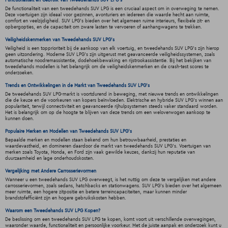
De functionaliteit van een tweedehands SUV LPG is een cruciaal aspect om in overweging te nemen.
Deze voertuigen zijn ideaal voor gezinnen, avonturiers en iedereen die waarde hecht aan ruimte,
comfort en veelzijdigheid. SUV LPG's bieden over het algemeen ruime interieurs, flexibele zit- en
opbergopties, en de capaciteit om zware lasten te vervoeren of aanhangwagens te trekken.
Veiligheidskenmerken van Tweedehands SUV LPG's
Veiligheid is een topprioriteit bij de aankoop van elk voertuig, en tweedehands SUV LPG's zijn hierop
geen uitzondering. Moderne SUV LPG's zijn uitgerust met geavanceerde veiligheidssystemen, zoals
automatische noodremassistentie, dodehoekbewaking en rijstrookassistentie. Bij het bekijken van
tweedehands modellen is het belangrijk om de veiligheidskenmerken en de crash-test scores te
onderzoeken.
Trends en Ontwikkelingen in de Markt van Tweedehands SUV LPG's
De tweedehands SUV LPG-markt is voortdurend in beweging, met nieuwe trends en ontwikkelingen
die de keuze en de voorkeuren van kopers beïnvloeden. Elektrische en hybride SUV LPG's winnen aan
populariteit, terwijl connectiviteit en geavanceerde rijhulpsystemen steeds vaker standaard worden.
Het is belangrijk om op de hoogte te blijven van deze trends om een weloverwogen aankoop te
kunnen doen.
Populaire Merken en Modellen van Tweedehands SUV LPG's
Bepaalde merken en modellen staan bekend om hun betrouwbaarheid, prestaties en
waardevastheid, en domineren daardoor de markt van tweedehands SUV LPG's. Voertuigen van
merken zoals Toyota, Honda, en Ford zijn vaak gewilde keuzes, dankzij hun reputatie van
duurzaamheid en lage onderhoudskosten.
Vergelijking met Andere Carrosserievormen
Wanneer u een tweedehands SUV LPG overweegt, is het nuttig om deze te vergelijken met andere
carrosserievormen, zoals sedans, hatchbacks en stationwagens. SUV LPG's bieden over het algemeen
meer ruimte, een hogere zitpositie en betere terreincapaciteiten, maar kunnen minder
brandstofefficiënt zijn en hogere gebruikskosten hebben.
Waarom een Tweedehands SUV LPG Kopen?
De beslissing om een tweedehands SUV LPG te kopen, komt voort uit verschillende overwegingen,
waaronder waarde, functionaliteit en persoonlijke voorkeur. Met de juiste aanpak en onderzoek kunt u