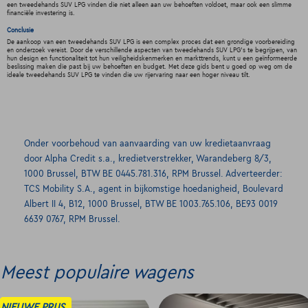
een tweedehands SUV LPG vinden die niet alleen aan uw behoeften voldoet, maar ook een slimme
financiële investering is.
Conclusie
De aankoop van een tweedehands SUV LPG is een complex proces dat een grondige voorbereiding
en onderzoek vereist. Door de verschillende aspecten van tweedehands SUV LPG's te begrijpen, van
hun design en functionaliteit tot hun veiligheidskenmerken en markttrends, kunt u een geïnformeerde
beslissing maken die past bij uw behoeften en budget. Met deze gids bent u goed op weg om de
ideale tweedehands SUV LPG te vinden die uw rijervaring naar een hoger niveau tilt.
Onder voorbehoud van aanvaarding van uw kredietaanvraag
door Alpha Credit s.a., kredietverstrekker, Warandeberg 8/3,
1000 Brussel, BTW BE 0445.781.316, RPM Brussel. Adverteerder:
TCS Mobility S.A., agent in bijkomstige hoedanigheid, Boulevard
Albert II 4, B12, 1000 Brussel, BTW BE 1003.765.106, BE93 0019
6639 0767, RPM Brussel.
Meest populaire wagens
NIEUWE PRIJS