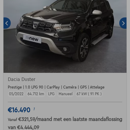
Dacia Duster
Prestige | 1.0 LPG 90 | CarPlay | Caméra | GPS | Attelage
05/2022
64.712 km
LPG
Manueel
67 kW ( 91 PK )
€16.490
1
€321,59
/maand
met een laatste maandaflossing
Vanaf
van
€4.444,09