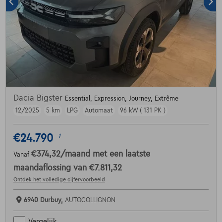
Dacia Bigster
Essential, Expression, Journey, Extrême
12/2025
5 km
LPG
Automaat
96 kW ( 131 PK )
€24.790
1
€374,32
/maand
met een laatste
Vanaf
maandaflossing van
€7.811,32
Ontdek het volledige cijfervoorbeeld
6940 Durbuy,
AUTOCOLLIGNON
Vergelijk