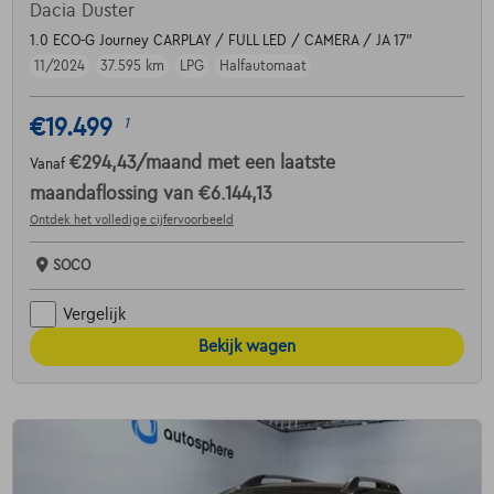
Dacia Duster
1.0 ECO-G Journey CARPLAY / FULL LED / CAMERA / JA 17"
11/2024
37.595 km
LPG
Halfautomaat
€19.499
1
€294,43
/maand
met een laatste
Vanaf
maandaflossing van
€6.144,13
Ontdek het volledige cijfervoorbeeld
SOCO
Vergelijk
Bekijk wagen