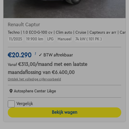
Renault Captur
Techno | 1.0 ECO-G-100 cv | Clim auto | Cruise | Capteurs av arr | Carp
11/2025
19.900 km
LPG
Manueel
74 kW ( 101 PK )
€20.290
1
✓
BTW aftrekbaar
€313,00
/maand
met een laatste
Vanaf
maandaflossing van
€6.400,00
Ontdek het volledige cijfervoorbeeld
Autosphere Center Liège
Vergelijk
Bekijk wagen