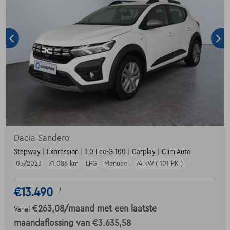
Dacia Sandero
Stepway | Expression | 1.0 Eco-G 100 | Carplay | Clim Auto
05/2023
71.086 km
LPG
Manueel
74 kW ( 101 PK )
€13.490
1
€263,08
/maand
met een laatste
Vanaf
maandaflossing van
€3.635,58