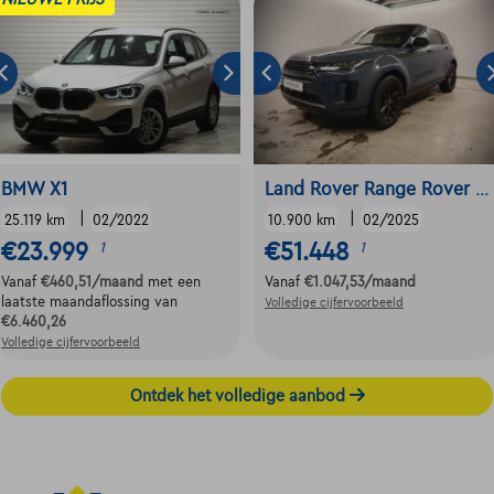
BMW X1
Land Rover Range Rover Evoque
|
|
25.119 km
02/2022
10.900 km
02/2025
€23.999
€51.448
1
1
Vanaf
€460,51
/maand
met een
Vanaf
€1.047,53
/maand
laatste maandaflossing van
Volledige cijfervoorbeeld
€6.460,26
Volledige cijfervoorbeeld
Ontdek het volledige aanbod