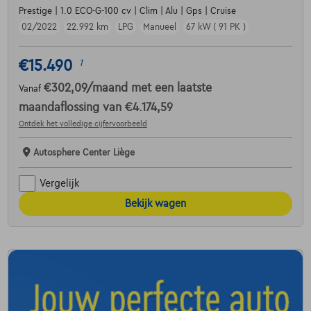
Prestige | 1.0 ECO-G-100 cv | Clim | Alu | Gps | Cruise
02/2022
22.992 km
LPG
Manueel
67 kW ( 91 PK )
€15.490
1
€302,09
/maand
met een laatste
Vanaf
maandaflossing van
€4.174,59
Ontdek het volledige cijfervoorbeeld
Autosphere Center Liège
Vergelijk
Bekijk wagen