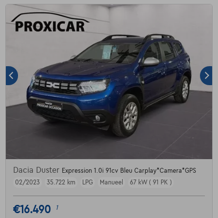
Dacia Duster
Expression 1.0i 91cv Bleu Carplay*Camera*GPS
02/2023
35.722 km
LPG
Manueel
67 kW ( 91 PK )
€16.490
1