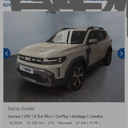
SUV LPG
Dacia Duster
Journey | LPG 1.0 Tce 90cv | CarPlay | Attelage | Caméra
10/2024
32.280 km
LPG
Manueel
67 kW ( 91 PK )