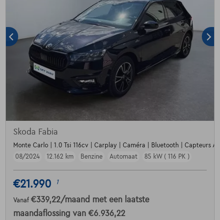
Skoda Fabia
Monte Carlo | 1.0 Tsi 116cv | Carplay | Caméra | Bluetooth | Capteurs Av
08/2024
12.162 km
Benzine
Automaat
85 kW ( 116 PK )
€21.990
1
€339,22
/maand
met een laatste
Vanaf
maandaflossing van
€6.936,22