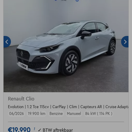
Renault Clio
Evolution | 1.2 Tce 115cv | CarPlay | Clim | Capteurs AR | Cruise Adaptati
06/2026
19.900 km
Benzine
Manueel
84 kW ( 114 PK )
€19.990
1
✓
BTW aftrekbaar