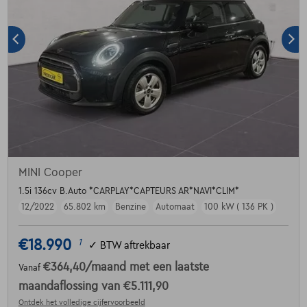
MINI Cooper
1.5i 136cv B.Auto *CARPLAY*CAPTEURS AR*NAVI*CLIM*
12/2022
65.802 km
Benzine
Automaat
100 kW ( 136 PK )
€18.990
1
✓
BTW aftrekbaar
€364,40
/maand
met een laatste
Vanaf
maandaflossing van
€5.111,90
Ontdek het volledige cijfervoorbeeld