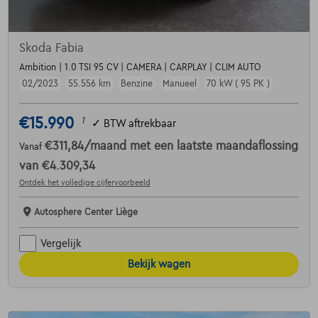
Skoda Fabia
Ambition | 1.0 TSI 95 CV | CAMERA | CARPLAY | CLIM AUTO
02/2023
55.556 km
Benzine
Manueel
70 kW ( 95 PK )
€15.990
1
✓
BTW aftrekbaar
€311,84
/maand
met een laatste maandaflossing
Vanaf
van
€4.309,34
Ontdek het volledige cijfervoorbeeld
Autosphere Center Liège
Vergelijk
Bekijk wagen