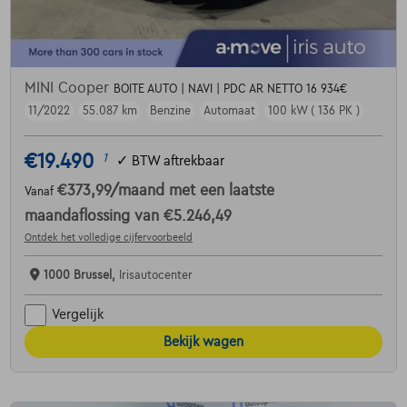
MINI Cooper
BOITE AUTO | NAVI | PDC AR NETTO 16 934€
11/2022
55.087 km
Benzine
Automaat
100 kW ( 136 PK )
€19.490
1
✓
BTW aftrekbaar
€373,99
/maand
met een laatste
Vanaf
maandaflossing van
€5.246,49
Ontdek het volledige cijfervoorbeeld
1000 Brussel,
Irisautocenter
Vergelijk
Bekijk wagen