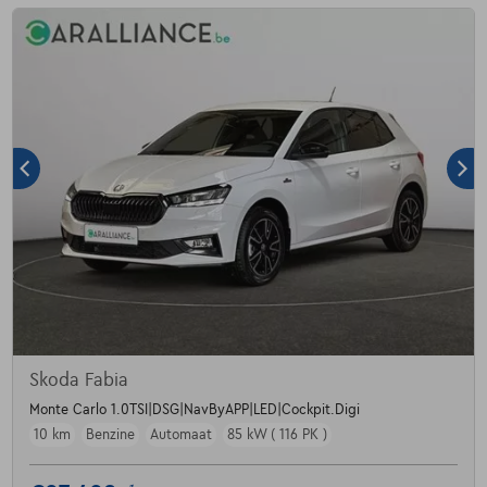
Skoda Fabia
Monte Carlo 1.0TSI|DSG|NavByAPP|LED|Cockpit.Digi
10 km
Benzine
Automaat
85 kW ( 116 PK )