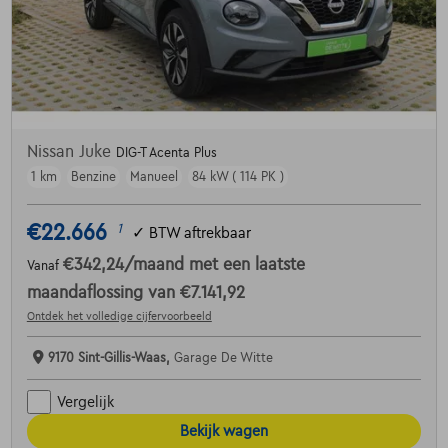
Nissan Juke
DIG-T Acenta Plus
1 km
Benzine
Manueel
84 kW ( 114 PK )
€22.666
1
✓
BTW aftrekbaar
€342,24
/maand
met een laatste
Vanaf
maandaflossing van
€7.141,92
Ontdek het volledige cijfervoorbeeld
9170 Sint-Gillis-Waas,
Garage De Witte
Vergelijk
Bekijk wagen