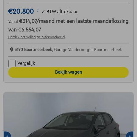
€20.800
1
✓
BTW aftrekbaar
€314,07
/maand
met een laatste maandaflossing
Vanaf
van
€6.554,07
Ontdek het volledige cijfervoorbeeld
3190 Boortmeerbeek,
Garage Vanderborght Boortmeerbeek
Vergelijk
Bekijk wagen