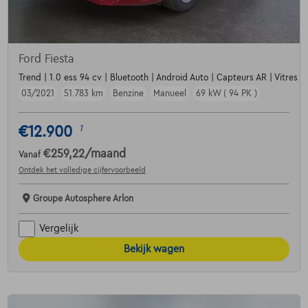
Ford Fiesta
Trend | 1.0 ess 94 cv | Bluetooth | Android Auto | Capteurs AR | Vitres e
03/2021
51.783 km
Benzine
Manueel
69 kW ( 94 PK )
€12.900
1
€259,22
/maand
Vanaf
Ontdek het volledige cijfervoorbeeld
Groupe Autosphere Arlon
Vergelijk
Bekijk wagen