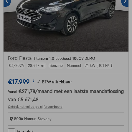
Ford Fiesta
Titanium 1.0 EcoBoost 100CV DEMO
03/2024
28.447 km
Benzine
Manueel
74 kW ( 101 PK )
€17.999
1
✓
BTW aftrekbaar
€271,78
/maand
met een laatste maandaflossing
Vanaf
van
€5.671,48
Ontdek het volledige cijfervoorbeeld
5004 Namur,
Steveny
Vergelijk