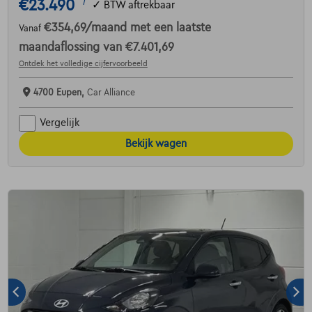
€23.490
1
✓
BTW aftrekbaar
€354,69
/maand
met een laatste
Vanaf
maandaflossing van
€7.401,69
Ontdek het volledige cijfervoorbeeld
4700 Eupen,
Car Alliance
Vergelijk
Bekijk wagen