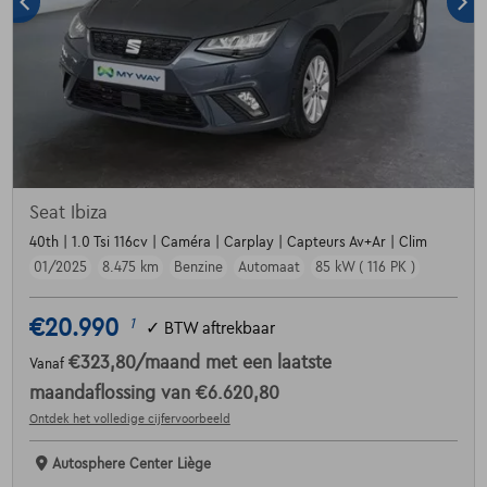
Seat Ibiza
40th | 1.0 Tsi 116cv | Caméra | Carplay | Capteurs Av+Ar | Clim
01/2025
8.475 km
Benzine
Automaat
85 kW ( 116 PK )
€20.990
1
✓
BTW aftrekbaar
€323,80
/maand
met een laatste
Vanaf
maandaflossing van
€6.620,80
Ontdek het volledige cijfervoorbeeld
Autosphere Center Liège