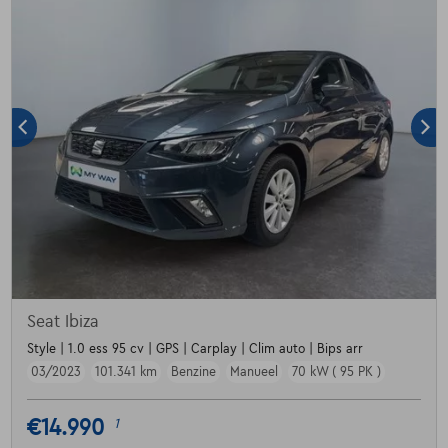
Seat Ibiza
Style | 1.0 ess 95 cv | GPS | Carplay | Clim auto | Bips arr
03/2023
101.341 km
Benzine
Manueel
70 kW ( 95 PK )
€14.990
1