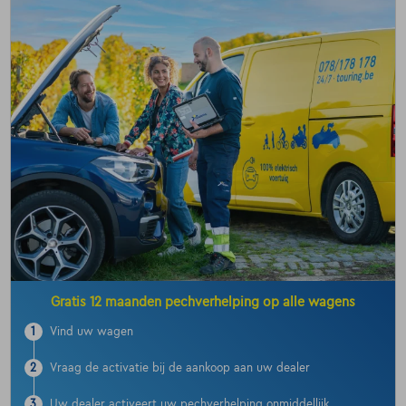
Gratis 12 maanden pechverhelping op alle wagens
1
Vind uw wagen
2
Vraag de activatie bij de aankoop aan uw dealer
3
Uw dealer activeert uw pechverhelping onmiddellijk