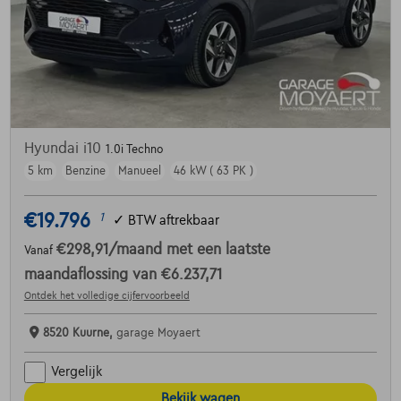
Hyundai i10
1.0i Techno
5 km
Benzine
Manueel
46 kW ( 63 PK )
€19.796
1
✓
BTW aftrekbaar
€298,91
/maand
met een laatste
Vanaf
maandaflossing van
€6.237,71
Ontdek het volledige cijfervoorbeeld
8520 Kuurne,
garage Moyaert
Vergelijk
Bekijk wagen