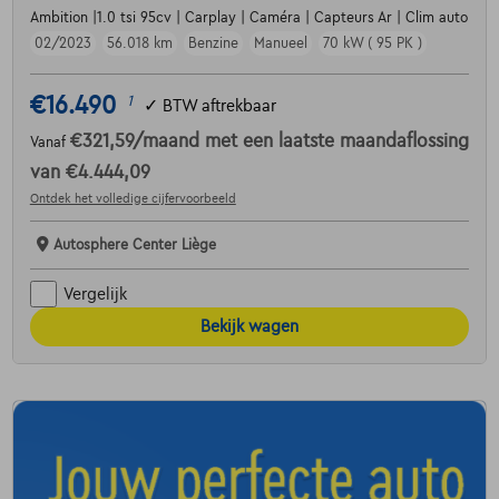
Ambition |1.0 tsi 95cv | Carplay | Caméra | Capteurs Ar | Clim auto
02/2023
56.018 km
Benzine
Manueel
70 kW ( 95 PK )
€16.490
1
✓
BTW aftrekbaar
€321,59
/maand
met een laatste maandaflossing
Vanaf
van
€4.444,09
Ontdek het volledige cijfervoorbeeld
Autosphere Center Liège
Vergelijk
Bekijk wagen