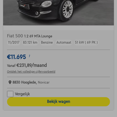
Fiat 500
1.2 69 MTA Lounge
11/2017
83.121 km
Benzine
Automaat
51 kW ( 69 PK )
€11.695
1
€231,89
/maand
Vanaf
Ontdek het volledige cijfervoorbeeld
8830 Hooglede,
Novicar
Vergelijk
Bekijk wagen