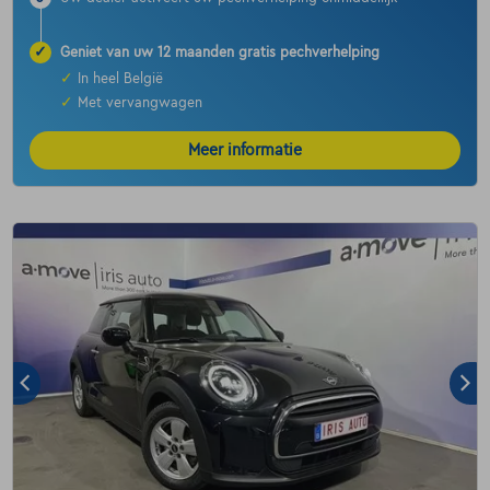
✓
Geniet van uw 12 maanden gratis pechverhelping
✓
In heel België
✓
Met vervangwagen
Meer informatie