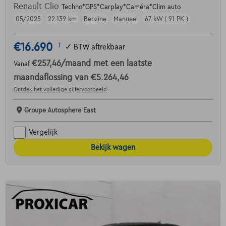
Renault Clio
Techno*GPS*Carplay*Caméra*Clim auto
05/2025
22.139 km
Benzine
Manueel
67 kW ( 91 PK )
€16.690
1
✓
BTW aftrekbaar
€257,46
/maand
met een laatste
Vanaf
maandaflossing van
€5.264,46
Ontdek het volledige cijfervoorbeeld
Groupe Autosphere East
Vergelijk
Bekijk wagen