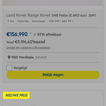
Land Rover Range Rover
SWB P460e SE AWD Auto. 26MY
0 km
Hybride
Automaat
338 kW ( 460 PK )
€156.990
1
✓
BTW aftrekbaar
€3.196,47
/maand
Vanaf
Ontdek het volledige cijfervoorbeeld
9820 Merelbeke,
JLR ACG
Vergelijk
Bekijk wagen
NIEUWE PRIJS