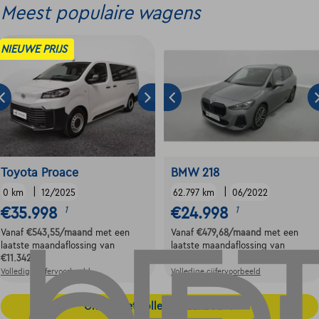
Meest populaire wagens
NIEUWE PRIJS
Toyota Proace
BMW 218
|
|
0 km
12/2025
62.797 km
06/2022
€35.998
€24.998
1
1
Vanaf
€543,55
/maand
met een
Vanaf
€479,68
/maand
met een
laatste maandaflossing van
laatste maandaflossing van
€11.342,95
€6.729,18
Volledige cijfervoorbeeld
Volledige cijfervoorbeeld
Ontdek het volledige aanbod