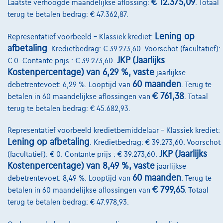
€ 12.375,09
Laatste verhoogde maandelijkse aflossing:
. Totaal
Autoverzekering
terug te betalen bedrag: € 47.362,87.
Lease en persoonlijke lease
Lening op
Representatief voorbeeld – Klassiek krediet:
afbetaling
. Kredietbedrag: € 39.273,60. Voorschot (facultatief):
JKP (Jaarlijks
€ 0. Contante prijs : € 39.273,60.
Over Ons
Kostenpercentage) van 6,29 %, vaste
jaarlijkse
60 maanden
Word klant
debetrentevoet: 6,29 %. Looptijd van
. Terug te
€ 761,38
betalen in 60 maandelijkse aflossingen van
. Totaal
Wie zijn we
terug te betalen bedrag: € 45.682,93.
Kwaliteitscharter
Representatief voorbeeld kredietbemiddelaar – Klassiek krediet:
Lening op afbetaling
Onze dealers
. Kredietbedrag: € 39.273,60. Voorschot
JKP (Jaarlijks
(facultatief): € 0. Contante prijs : € 39.273,60.
Onze partners
Kostenpercentage) van 8,49 %, vaste
jaarlijkse
60 maanden
debetrentevoet: 8,49 %. Looptijd van
. Terug te
Onze team
€ 799,65
betalen in 60 maandelijkse aflossingen van
. Totaal
Contact
terug te betalen bedrag: € 47.978,93.