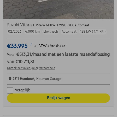
Suzuki Vitara
E-Vitara 61 KWH 2WD GLX automaat
02/2026
4.000 km
Elektrisch
Automaat
128 kW ( 174 PK )
€33.995
1
✓
BTW aftrekbaar
€513,31
/maand
met een laatste maandaflossing
Vanaf
van
€10.711,81
Ontdek het volledige cijfervoorbeeld
2811 Hombeek,
Houman Garage
Vergelijk
Bekijk wagen