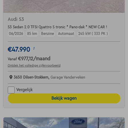
Audi S3
S3 Sedan 2.0 TFSI Quattro S tronic * Pano-dak * NEW CAR !
06/2026
85 km
Benzine
Automaat
245 kW ( 333 PK )
€47.990
1
€977,12
/maand
Vanaf
Ontdek het volledige cijfervoorbeeld
3650 Dilsen-Stokkem,
Garage Vanderveken
Vergelijk
Bekijk wagen