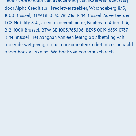
Onder voorbehoud van aanvaarding van uw kredietaanvraag
door Alpha Credit s.a., kredietverstrekker, Warandeberg 8/3,
@2024 TCS Mobility SA/NV Copyright
1000 Brussel, BTW BE 0445.781.316, RPM Brussel. Adverteerder:
TCS Mobility S.A., agent in nevenfunctie, Boulevard Albert II 4,
Algemene Voorwaarden
B12, 1000 Brussel, BTW BE 1003.765.106, BE93 0019 6639 0767,
RPM Brussel. Het aangaan van een lening op afbetaling valt
Bijstandsvoorwaarden
onder de wetgeving op het consumentenkrediet, meer bepaald
Privacyverklaring
onder boek VII van het Wetboek van economisch recht.
Cookiebeleid
Kwaliteitscharter
Site Map
Login