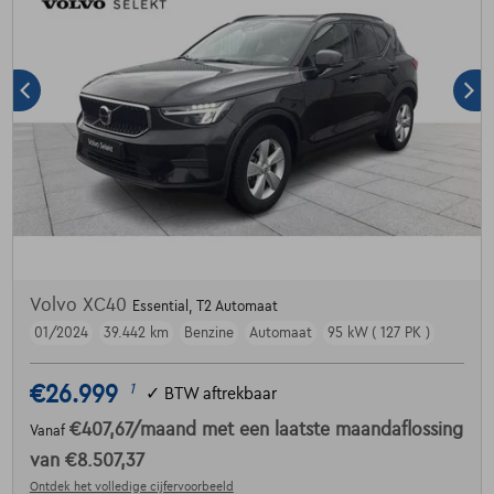
Volvo XC40
Essential, T2 Automaat
01/2024
39.442 km
Benzine
Automaat
95 kW ( 127 PK )
€26.999
1
✓
BTW aftrekbaar
€407,67
/maand
met een laatste maandaflossing
Vanaf
van
€8.507,37
Ontdek het volledige cijfervoorbeeld