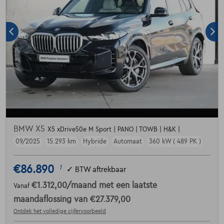
BMW X5
X5 xDrive50e M Sport | PANO | TOWB | H&K |
09/2025
15.293 km
Hybride
Automaat
360 kW ( 489 PK )
€86.890
1
✓
BTW aftrekbaar
€1.312,00
/maand
met een laatste
Vanaf
maandaflossing van
€27.379,00
Ontdek het volledige cijfervoorbeeld