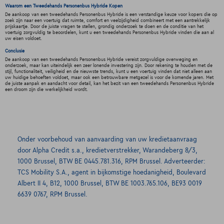
Waarom een Tweedehands Personenbus Hybride Kopen
De aankoop van een tweedehands Personenbus Hybride is een verstandige keuze voor kopers die op
zoek zijn naar een voertuig dat ruimte, comfort en veelzijdigheid combineert met een aantrekkelijk
prijskaartje. Door de juiste vragen te stellen, grondig onderzoek te doen en de conditie van het
voertuig zorgvuldig te beoordelen, kunt u een tweedehands Personenbus Hybride vinden die aan al
uw eisen voldoet.
Conclusie
De aankoop van een tweedehands Personenbus Hybride vereist zorgvuldige overweging en
onderzoek, maar kan uiteindelijk een zeer lonende investering zijn. Door rekening te houden met de
stijl, functionaliteit, veiligheid en de nieuwste trends, kunt u een voertuig vinden dat niet alleen aan
uw huidige behoeften voldoet, maar ook een betrouwbare metgezel is voor de komende jaren. Met
de juiste aanpak en aandacht voor detail, kan het bezit van een tweedehands Personenbus Hybride
een droom zijn die werkelijkheid wordt.
Onder voorbehoud van aanvaarding van uw kredietaanvraag
door Alpha Credit s.a., kredietverstrekker, Warandeberg 8/3,
1000 Brussel, BTW BE 0445.781.316, RPM Brussel. Adverteerder:
TCS Mobility S.A., agent in bijkomstige hoedanigheid, Boulevard
Albert II 4, B12, 1000 Brussel, BTW BE 1003.765.106, BE93 0019
6639 0767, RPM Brussel.