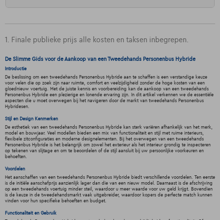
1. Finale publieke prijs alle kosten en taksen inbegrepen.
De Slimme Gids voor de Aankoop van een Tweedehands Personenbus Hybride
Introductie
De beslissing om een tweedehands Personenbus Hybride aan te schaffen is een verstandige keuze
voor velen die op zoek zijn naar ruimte, comfort en veelzijdigheid zonder de hoge kosten van een
gloednieuw voertuig. Met de juiste kennis en voorbereiding kan de aankoop van een tweedehands
Personenbus Hybride een plezierige en lonende ervaring zijn. In dit artikel verkennen we de essentiële
aspecten die u moet overwegen bij het navigeren door de markt van tweedehands Personenbus
Hybridesen.
Stijl en Design Kenmerken
De esthetiek van een tweedehands Personenbus Hybride kan sterk variëren afhankelijk van het merk,
model en bouwjaar. Veel modellen bieden een mix van functionaliteit en stijl met ruime interieurs,
flexibele zitconfiguraties en moderne designelementen. Bij het overwegen van een tweedehands
Personenbus Hybride is het belangrijk om zowel het exterieur als het interieur grondig te inspecteren
op tekenen van slijtage en om te beoordelen of de stijl aansluit bij uw persoonlijke voorkeuren en
behoeften.
Voordelen
Het aanschaffen van een tweedehands Personenbus Hybride biedt verschillende voordelen. Ten eerste
is de initiële aanschafprijs aanzienlijk lager dan die van een nieuw model. Daarnaast is de afschrijving
op een tweedehands voertuig minder steil, waardoor u meer waarde voor uw geld krijgt. Bovendien
is de keuze in de tweedehandsmarkt vaak uitgebreider, waardoor kopers de perfecte match kunnen
vinden voor hun specifieke behoeften en budget.
Functionaliteit en Gebruik