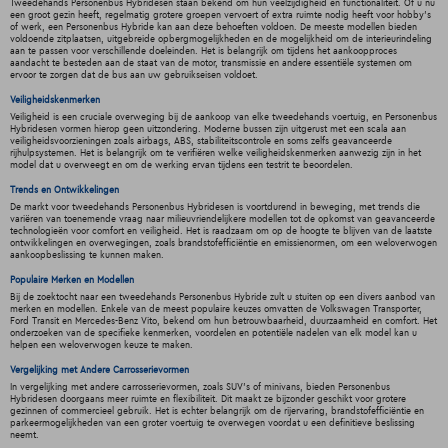
Tweedehands Personenbus Hybridesen staan bekend om hun veelzijdigheid en functionaliteit. Of u nu
een groot gezin heeft, regelmatig grotere groepen vervoert of extra ruimte nodig heeft voor hobby's
of werk, een Personenbus Hybride kan aan deze behoeften voldoen. De meeste modellen bieden
voldoende zitplaatsen, uitgebreide opbergmogelijkheden en de mogelijkheid om de interieurindeling
aan te passen voor verschillende doeleinden. Het is belangrijk om tijdens het aankoopproces
aandacht te besteden aan de staat van de motor, transmissie en andere essentiële systemen om
ervoor te zorgen dat de bus aan uw gebruikseisen voldoet.
Veiligheidskenmerken
Veiligheid is een cruciale overweging bij de aankoop van elke tweedehands voertuig, en Personenbus
Hybridesen vormen hierop geen uitzondering. Moderne bussen zijn uitgerust met een scala aan
veiligheidsvoorzieningen zoals airbags, ABS, stabiliteitscontrole en soms zelfs geavanceerde
rijhulpsystemen. Het is belangrijk om te verifiëren welke veiligheidskenmerken aanwezig zijn in het
model dat u overweegt en om de werking ervan tijdens een testrit te beoordelen.
Trends en Ontwikkelingen
De markt voor tweedehands Personenbus Hybridesen is voortdurend in beweging, met trends die
variëren van toenemende vraag naar milieuvriendelijkere modellen tot de opkomst van geavanceerde
technologieën voor comfort en veiligheid. Het is raadzaam om op de hoogte te blijven van de laatste
ontwikkelingen en overwegingen, zoals brandstofefficiëntie en emissienormen, om een weloverwogen
aankoopbeslissing te kunnen maken.
Populaire Merken en Modellen
Bij de zoektocht naar een tweedehands Personenbus Hybride zult u stuiten op een divers aanbod van
merken en modellen. Enkele van de meest populaire keuzes omvatten de Volkswagen Transporter,
Ford Transit en Mercedes-Benz Vito, bekend om hun betrouwbaarheid, duurzaamheid en comfort. Het
onderzoeken van de specifieke kenmerken, voordelen en potentiële nadelen van elk model kan u
helpen een weloverwogen keuze te maken.
Vergelijking met Andere Carrosserievormen
In vergelijking met andere carrosserievormen, zoals SUV's of minivans, bieden Personenbus
Hybridesen doorgaans meer ruimte en flexibiliteit. Dit maakt ze bijzonder geschikt voor grotere
gezinnen of commercieel gebruik. Het is echter belangrijk om de rijervaring, brandstofefficiëntie en
parkeermogelijkheden van een groter voertuig te overwegen voordat u een definitieve beslissing
neemt.