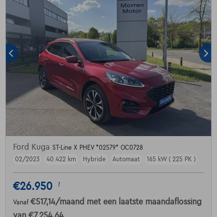
Ford Kuga
ST-Line X PHEV *02579* OC0728
02/2023
40.422 km
Hybride
Automaat
165 kW ( 225 PK )
€26.950
1
€517,14
/maand
met een laatste maandaflossing
Vanaf
van
€7.254,64