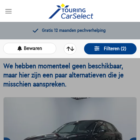
Skip
to
content
ng
11.000+
beschikbare wagens
Bewaren
Filteren (2)
We hebben momenteel geen beschikbaar,
maar hier zijn een paar alternatieven die je
misschien aanspreken.