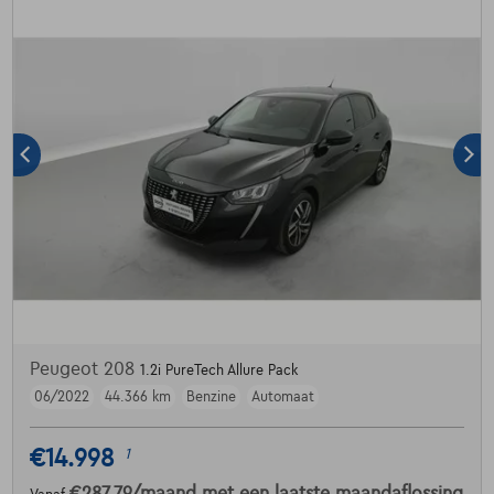
Peugeot 208
1.2i PureTech Allure Pack
06/2022
44.366 km
Benzine
Automaat
€14.998
1
€287,79
/maand
met een laatste maandaflossing