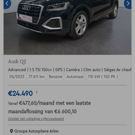
Audi Q2
Advanced | 1.5 TSI 150cv | GPS | Caméra | Clim auto | Sièges Av chauffa
05/2023
77.611 km
Benzine
Automaat
110 kW ( 150 PK )
€24.490
1
€477,60
/maand
met een laatste
Vanaf
maandaflossing van
€6.600,10
Ontdek het volledige cijfervoorbeeld
Groupe Autosphere Arlon