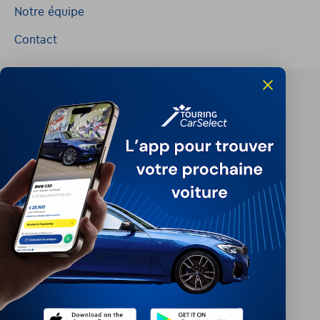
Notre équipe
Contact
@2024 TCS Mobility SA/NV Copyright
Conditions Générales
Conditions d'assistance
Protection Des Données
Politique Des Cookies
Charte de qualité
Site Map
Login