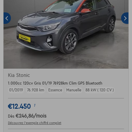
Kia Stonic
1.000cc 120cv Gris 01/19 76928km Clim GPS Bluetooth
01/2019
76.928 km
Essence
Manuelle
88 kW ( 120 CV )
€12.450
1
€246,86
/mois
Dès
Découvrez l’exemple chiffré complet