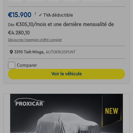
€15.900
1
✓
TVA déductible
€305,10
/mois
et une dernière mensualité de
Dès
€4.280,10
Découvrez l’exemple chiffré complet
3390 Tielt-Winge,
AUTOKRUISPUNT
Comparer
Voir le véhicule