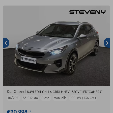
Kia Xceed
NAVI EDITION 1.6 CRDi MHEV 136CV *LED*CAMERA*
10/2021
53.019 km
Diesel
Manuelle
100 kW ( 136 CV )
€20.998
1