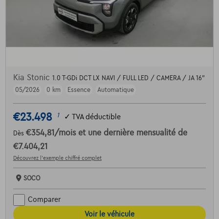
Kia Stonic
1.0 T-GDi DCT LX NAVI / FULL LED / CAMERA / JA 16"
05/2026
0 km
Essence
Automatique
€23.498
1
✓
TVA déductible
€354,81
/mois
et une dernière mensualité de
Dès
€7.404,21
Découvrez l’exemple chiffré complet
SOCO
Comparer
Voir le véhicule