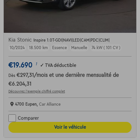
Kia Stonic
Inspire 1.0T-GDI|NAVI|LED|CAM|PDC|CLIM|
10/2024
18.500 km
Essence
Manuelle
74 kW ( 101 CV )
€19.690
1
✓
TVA déductible
€297,31
/mois
et une dernière mensualité de
Dès
€6.204,31
Découvrez l’exemple chiffré complet
4700 Eupen,
Car Alliance
Comparer
Voir le véhicule