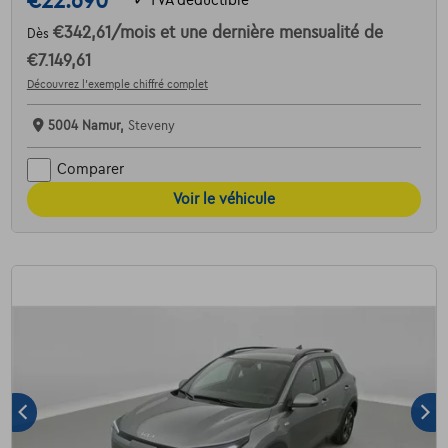
€22.690
✓
TVA déductible
€342,61
/mois
et une dernière mensualité de
Dès
€7.149,61
Découvrez l’exemple chiffré complet
5004 Namur,
Steveny
Comparer
Voir le véhicule