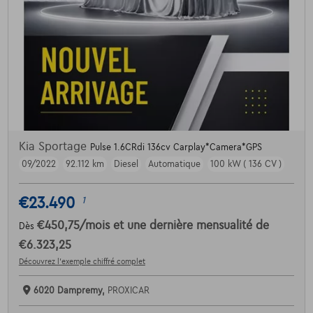
Kia Sportage
Pulse 1.6CRdi 136cv Carplay*Camera*GPS
09/2022
92.112 km
Diesel
Automatique
100 kW ( 136 CV )
€23.490
1
€450,75
/mois
et une dernière mensualité de
Dès
€6.323,25
Découvrez l’exemple chiffré complet
6020 Dampremy,
PROXICAR