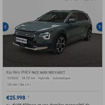
Kia Niro PHEV
PACE 16GDI 183CV 6DCT
07/2022
38.721 km
Hybride
Automatique
135 kW ( 184 CV )
€25.998
1