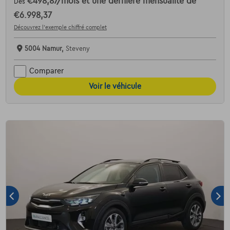
€498,87
/mois
et une dernière mensualité de
Dès
€6.998,37
Découvrez l’exemple chiffré complet
5004 Namur,
Steveny
Comparer
Voir le véhicule