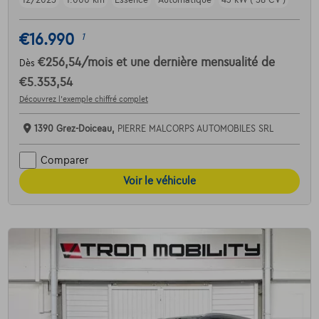
12/2025
1.000 km
Essence
Automatique
43 kW ( 58 CV )
€16.990
1
€256,54
/mois
et une dernière mensualité de
Dès
€5.353,54
Découvrez l’exemple chiffré complet
1390 Grez-Doiceau,
PIERRE MALCORPS AUTOMOBILES SRL
Comparer
Voir le véhicule