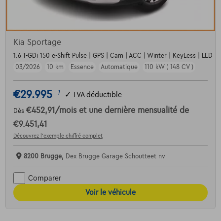
Kia Sportage
1.6 T-GDi 150 e-Shift Pulse | GPS | Cam | ACC | Winter | KeyLess | LED 
03/2026
10 km
Essence
Automatique
110 kW ( 148 CV )
€29.995
1
✓
TVA déductible
€452,91
/mois
et une dernière mensualité de
Dès
€9.451,41
Découvrez l’exemple chiffré complet
8200 Brugge,
Dex Brugge Garage Schoutteet nv
Comparer
Voir le véhicule