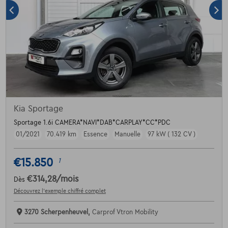
Kia Sportage
Sportage 1.6i CAMERA*NAVI*DAB*CARPLAY*CC*PDC
01/2021
70.419 km
Essence
Manuelle
97 kW ( 132 CV )
€15.850
1
€314,28
/mois
Dès
Découvrez l’exemple chiffré complet
3270 Scherpenheuvel,
Carprof Vtron Mobility