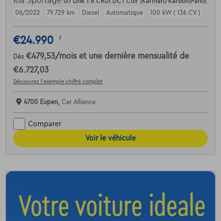
Kia Sportage
GT Line 1.6 CRDi DCT Cuir |Karman/Kardon|Pano|
06/2022
79.729 km
Diesel
Automatique
100 kW ( 136 CV )
€24.990
1
€479,53
/mois
et une dernière mensualité de
Dès
€6.727,03
Découvrez l’exemple chiffré complet
4700 Eupen,
Car Alliance
Comparer
Voir le véhicule