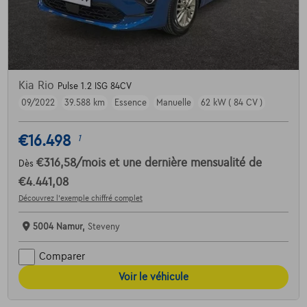
Kia Rio
Pulse 1.2 ISG 84CV
09/2022
39.588 km
Essence
Manuelle
62 kW ( 84 CV )
€16.498
1
€316,58
/mois
et une dernière mensualité de
Dès
€4.441,08
Découvrez l’exemple chiffré complet
5004 Namur,
Steveny
Comparer
Voir le véhicule