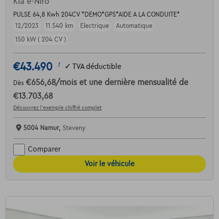
Kia e-Niro
PULSE 64,8 Kwh 204CV *DEMO*GPS*AIDE A LA CONDUITE*
12/2023
11.540 km
Electrique
Automatique
150 kW ( 204 CV )
€43.490
1
✓
TVA déductible
€656,68
/mois
et une dernière mensualité de
Dès
€13.703,68
Découvrez l’exemple chiffré complet
5004 Namur,
Steveny
Comparer
Voir le véhicule