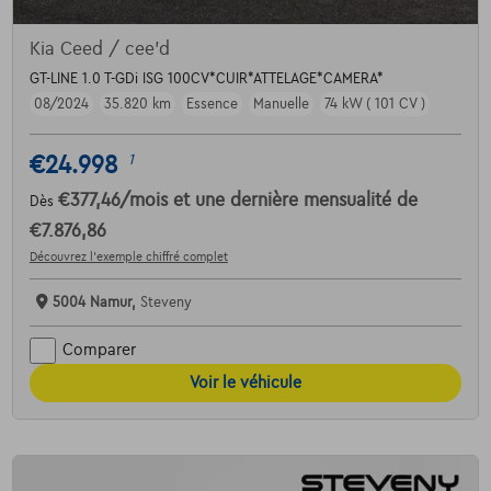
Kia Ceed / cee'd
GT-LINE 1.0 T-GDi ISG 100CV*CUIR*ATTELAGE*CAMERA*
08/2024
35.820 km
Essence
Manuelle
74 kW ( 101 CV )
€24.998
1
€377,46
/mois
et une dernière mensualité de
Dès
€7.876,86
Découvrez l’exemple chiffré complet
5004 Namur,
Steveny
Comparer
Voir le véhicule