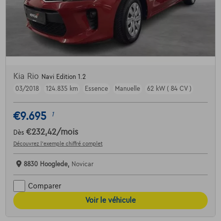
Kia Rio
Navi Edition 1.2
03/2018
124.835 km
Essence
Manuelle
62 kW ( 84 CV )
€9.695
1
€232,42
/mois
Dès
Découvrez l’exemple chiffré complet
8830 Hooglede,
Novicar
Comparer
Voir le véhicule