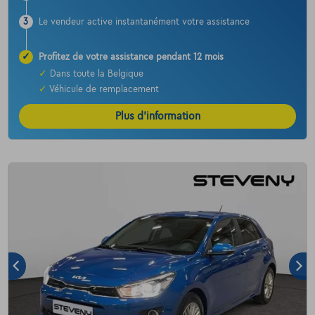
3
Le vendeur active instantanément votre assistance
✓
Profitez de votre assistance pendant 12 mois
✓
Dans toute la Belgique
✓
Véhicule de remplacement
Plus d’information