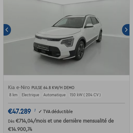
Kia e-Niro
PULSE 64.8 KW/H DEMO
8 km
Electrique
Automatique
150 kW ( 204 CV )
€47.289
1
✓
TVA déductible
€714,04
/mois
et une dernière mensualité de
Dès
€14.900,74